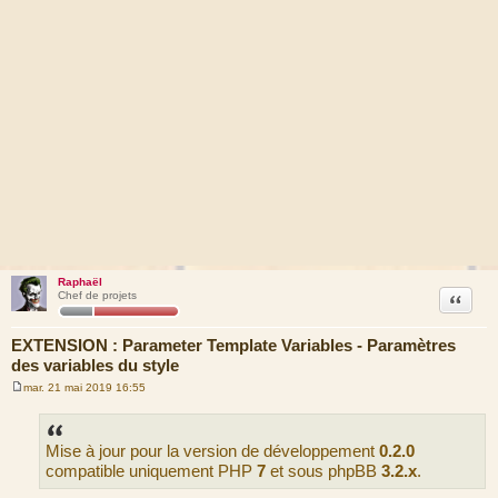
Raphaël
Citation
Chef de projets
EXTENSION : Parameter Template Variables - Paramètres
des variables du style
mar. 21 mai 2019 16:55
M
e
s
s
Mise à jour pour la version de développement
0.2.0
a
g
compatible uniquement PHP
7
et sous phpBB
3.2.x
.
e