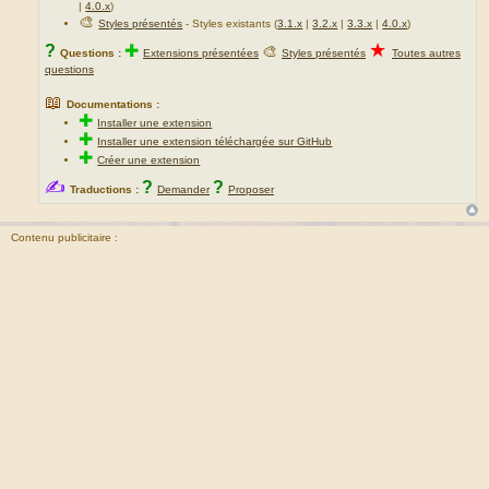
|
4.0.x
)
🎨
Styles présentés
- Styles existants (
3.1.x
|
3.2.x
|
3.3.x
|
4.0.x
)
★
?
✚
🎨
Questions :
Extensions présentées
Styles présentés
Toutes autres
questions
📖
Documentations :
✚
Installer une extension
✚
Installer une extension téléchargée sur GitHub
✚
Créer une extension
✍
?
?
Traductions :
Demander
Proposer
Contenu publicitaire :