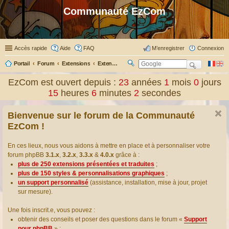
Communauté EzCom
Accès rapide
Aide
FAQ
M’enregistrer
Connexion
Portail
Forum
Extensions
Extensions présentées & traduites
R
ec
EzCom est ouvert depuis :
23
années
1
mois
0
jours
her
15
heures
6
minutes
2
secondes
ch
er
Bienvenue sur le forum de la Communauté
EzCom !
En ces lieux, nous vous aidons à mettre en place et à personnaliser votre
forum phpBB
3.1.x
,
3.2.x
,
3.3.x
&
4.0.x
grâce à :
plus de 250 extensions présentées et traduites
;
plus de 150 styles & personnalisations graphiques
;
un support personnalisé
(assistance, installation, mise à jour, projet
sur mesure).
Une fois inscrit.e, vous pouvez :
obtenir des conseils et poser des questions dans le forum «
Support
pour phpBB
» ;