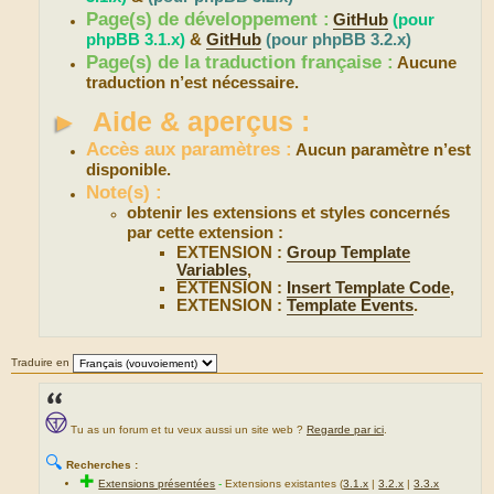
Page(s) de développement :
GitHub
(pour
phpBB 3.1.x)
&
GitHub
(pour phpBB 3.2.x)
Page(s) de la traduction française :
Aucune
traduction n’est nécessaire.
►
Aide & aperçus :
Accès aux paramètres :
Aucun paramètre n’est
disponible.
Note(s) :
obtenir les extensions et styles concernés
par cette extension :
EXTENSION :
Group Template
Variables
,
EXTENSION :
Insert Template Code
,
EXTENSION :
Template Events
.
Traduire en
Tu as un forum et tu veux aussi un site web ?
Regarde par ici
.
🔍
Recherches :
✚
Extensions présentées
-
Extensions existantes (
3.1.x
|
3.2.x
|
3.3.x