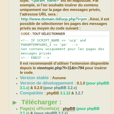
style.
<param_name>
est en majuscule. Par
exemple, si l’on souhaite insérer du contenu
uniquement sur la page des messages privés,
l’adressse URL sera :
http://www.domain.tld/ucp.php?i=pm
. Ainsi, il est
possible de sélectionner les pages des messages
privés au moyen du code suivant :
CODE :
TOUT SÉLECTIONNER
<!-- IF SCRIPT_NAME == 'ucp' and
PARAMTEMPVARS_I == 'pm' -->
Son contenu uniquement pour les pages des
messages privés
<!-- ENDIF -->
Il est recommandé d’utiliser l’extension disponible
depuis le
viewtopic.php?f=11&t=794
pour insérer
le code.
Version stable :
Aucune
Version de développement :
0.1.0
(pour phpBB
3.1.x)
& 0.2.0
(pour phpBB 3.2.x)
Compatible :
phpBB
3.1.12
&
3.2.7
►
Télécharger :
Page(s) officielle(s) :
phpBB
(pour phpBB
3.1.x)
&
(pour phpBB 3.2.x)