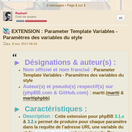
2 messages • Page
1
sur
1
Raphaël
Citation
Chef de projets
EXTENSION : Parameter Template Variables -
Paramètres des variables du style
jeu. 9 nov. 2017 06:16
M
e
s
s
►
Désignations & auteur(s) :
a
g
e
Nom officiel et nom francisé :
Parameter
Template Variables - Paramètres des variables du
style
Auteur(s) et pseudo(s) respectif(s) sur
(phpBB.com & GitHub.com) :
martti (
martti
&
marttiphpbb
)
►
Caractéristiques :
Description :
Cette extension pour phpBB
3.1.x
&
3.2.x
permet de produire pour chaque paramètre
dans la requête de l’adresse URL une variable du