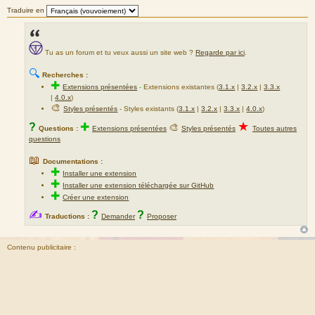
Traduire en
Tu as un forum et tu veux aussi un site web ?
Regarde par ici
.
🔍
Recherches :
✚
Extensions présentées
-
Extensions existantes (
3.1.x
|
3.2.x
|
3.3.x
|
4.0.x
)
🎨
Styles présentés
- Styles existants (
3.1.x
|
3.2.x
|
3.3.x
|
4.0.x
)
★
?
✚
🎨
Questions :
Extensions présentées
Styles présentés
Toutes autres
questions
📖
Documentations :
✚
Installer une extension
✚
Installer une extension téléchargée sur GitHub
✚
Créer une extension
✍
?
?
Traductions :
Demander
Proposer
Contenu publicitaire :