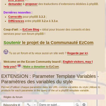
demander
&
proposer
des traductions d’extensions dédiées à phpBB.
Dernières nouvelles :
Correctifs
pour phpBB
3.3.3
;
Différences
entre phpBB
3.2.x
&
3.3.x
.
Coup d’œil :
«
EzCom Blog
» idéal pour trouver des conseils et des
services pour son forum phpBB !
Soutenir
le projet de la Communauté EzCom
.
Tu as un forum et tu veux aussi un site web ?
Regarde par ici
.
Welcome on the Ezcom Community board!
|
English visitors, may I
help you?
|
Make a donation
to EzCom
.
EXTENSION : Parameter Template Variables -
Paramètres des variables du style
Permet d"utiliser chaque paramètre dans les URL comme variables du style | Allows to
produce for each parameter in the query of the url a phpBB template variable.
Règles du forum
Répondre