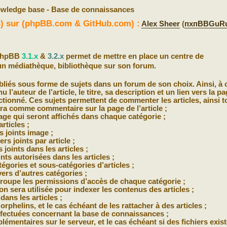
wledge base - Base de connaissances
(s) sur (phpBB.com & GitHub.com) :
Alex Sheer
(
пхпBBGuR
 phpBB
3.1.x
&
3.2.x
permet de mettre en place un centre de
n médiathèque, bibliothèque sur son forum.
bliés sous forme de sujets dans un forum de son choix. Ainsi, à
 l’auteur de l’article, le titre, sa description et un lien vers la p
ectionné. Ces sujets permettent de commenter les articles, ainsi t
era comme commentaire sur la page de l’article ;
page qui seront affichés dans chaque catégorie ;
articles ;
s joints image ;
s joints par article ;
 joints dans les articles ;
nts autorisées dans les articles ;
égories et sous-catégories d’articles ;
vers d’autres catégories ;
oupe les permissions d’accès de chaque catégorie ;
on sera utilisée pour indexer les contenus des articles ;
dans les articles ;
 orphelins, et le cas échéant de les rattacher à des articles ;
ffectuées concernant la base de connaissances ;
plémentaires sur le serveur, et le cas échéant si des fichiers exist