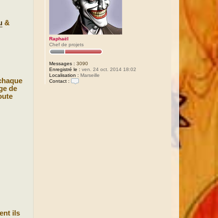
u
&
Raphaël
Chef de projets
Messages :
3090
Enregistré le :
ven. 24 oct. 2014 18:02
Localisation :
Marseille
 chaque
Contact :
C
age de
o
oute
n
t
a
c
t
e
r
R
a
p
h
a
ë
l
ent ils