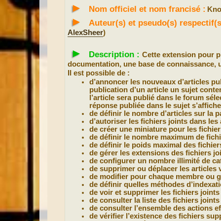
►
a
Nom officiel et nom francisé :
Kno
g
e
►
Auteur(s) et pseudo(s) respectif
AlexSheer
)
►
Description :
Cette extension pour
documentation, une base de connaissance, u
Il est possible de :
d’annoncer les nouveaux d’articles pu
publication d’un article un sujet contenu
l’article sera publié dans le forum sél
réponse publiée dans le sujet s’affich
de définir le nombre d’articles sur la 
d’autoriser les fichiers joints dans les 
de créer une miniature pour les fichier
de définir le nombre maximum de fichier
de définir le poids maximal des fichiers
de gérer les extensions des fichiers joi
de configurer un nombre illimité de cat
de supprimer ou déplacer les articles 
de modifier pour chaque membre ou gr
de définir quelles méthodes d’indexati
de voir et supprimer les fichiers joints 
de consulter la liste des fichiers joints
de consulter l’ensemble des actions e
de vérifier l’existence des fichiers sup