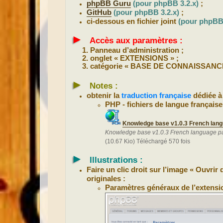
phpBB Guru
(pour phpBB 3.2.x)
;
GitHub
(pour phpBB 3.2.x)
;
ci-dessous en fichier joint
(pour phpBB 
►
Accès aux paramètres :
Panneau d’administration ;
onglet « EXTENSIONS » ;
catégorie « BASE DE CONNAISSANC
►
Notes :
obtenir la
traduction française
dédiée à
PHP - fichiers de langue française
Knowledge base v1.0.3 French lang
Knowledge base v1.0.3 French language pa
(10.67 Kio) Téléchargé 570 fois
►
Illustrations :
Faire un clic droit sur l’image « Ouvri
originales :
Paramètres généraux de l’extensi