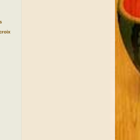
s
croix