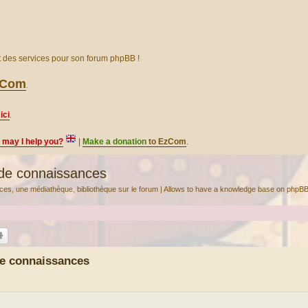
et des services pour son forum phpBB !
EzCom
.
ici
.
, may I help you?
|
Make a donation
to EzCom
.
de connaissances
ces, une médiathèque, bibliothèque sur le forum | Allows to have a knowledge base on phpBB
e connaissances