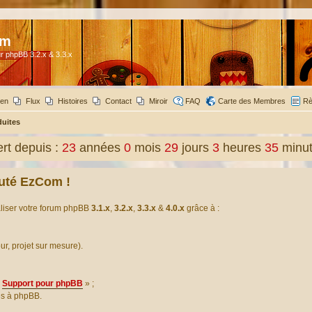
om
r phpBB 3.2.x & 3.3.x
ien
Flux
Histoires
Contact
Miroir
FAQ
Carte des Membres
Rè
duites
t depuis :
23
années
0
mois
29
jours
3
heures
35
minu
uté EzCom !
aliser votre forum phpBB
3.1.x
,
3.2.x
,
3.3.x
&
4.0.x
grâce à :
our, projet sur mesure).
Support pour phpBB
» ;
es à phpBB.