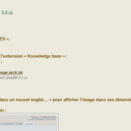
3.2.x)
.
ES ».
 l’extension « Knowledge base » :
 ;
uage pack.zip
ck (phpBB 3.2.x).
r dans un nouvel onglet… » pour afficher l’image dans ses dimens
on :