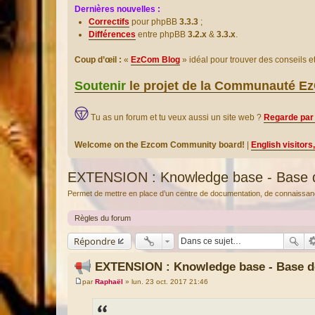
Dernières nouvelles :
Correctifs
pour phpBB
3.3.3
;
Différences
entre phpBB
3.2.x
&
3.3.x
.
Coup d’œil :
«
EzCom Blog
» idéal pour trouver des conseils 
Soutenir
le projet de la Communauté 
Tu as un forum et tu veux aussi un site web ?
Regarde par 
Welcome on the Ezcom Community board!
|
English visitors
EXTENSION : Knowledge base - Base 
Permet de mettre en place d’un centre de documentation, de connaissan
Règles du forum
Répondre
EXTENSION : Knowledge base - Base d
par
Raphaël
»
lun. 23 oct. 2017 21:46
M
e
s
s