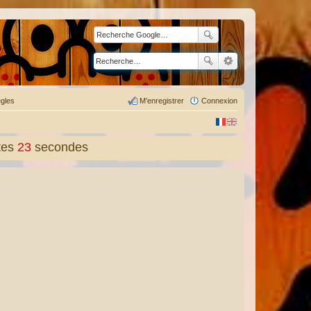
gles
M’enregistrer
Connexion
tes
25
secondes