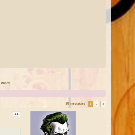
 board.
18 messages
1
2
Citation