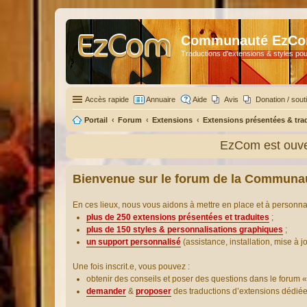
Communauté EzC
Traductions d'extensions & styles pou
Accès rapide
Annuaire
Aide
Avis
Donation / sout
Portail
Forum
Extensions
Extensions présentées & tra
EzCom est ouver
Bienvenue sur le forum de la Communa
En ces lieux, nous vous aidons à mettre en place et à personn
plus de 250 extensions présentées et traduites
;
plus de 150 styles & personnalisations graphiques
;
un support personnalisé
(assistance, installation, mise à j
Une fois inscrit.e, vous pouvez :
obtenir des conseils et poser des questions dans le forum «
demander
&
proposer
des traductions d’extensions dédié