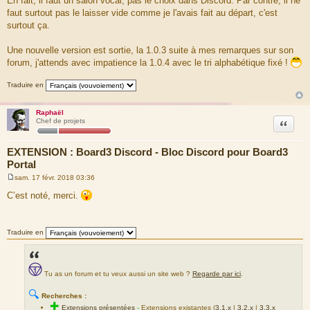
En fait, il faut un salon vocal, pas le choix dans Discord. Par contre, il ne
s
faut surtout pas le laisser vide comme je l'avais fait au départ, c'est
s
a
surtout ça.
g
e
Une nouvelle version est sortie, la 1.0.3 suite à mes remarques sur son
forum, j'attends avec impatience la 1.0.4 avec le tri alphabétique fixé !
Traduire en
Raphaël
Citation
Chef de projets
EXTENSION : Board3 Discord - Bloc Discord pour Board3
Portal
sam. 17 févr. 2018 03:36
M
e
C’est noté, merci.
s
s
a
g
Traduire en
e
Tu as un forum et tu veux aussi un site web ?
Regarde par ici
.
🔍
Recherches :
✚
Extensions présentées
-
Extensions existantes (
3.1.x
|
3.2.x
|
3.3.x