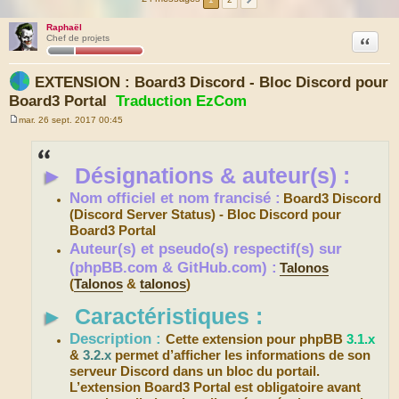
Raphaël
Citation
Chef de projets
EXTENSION : Board3 Discord - Bloc Discord pour
Board3 Portal
Traduction EzCom
mar. 26 sept. 2017 00:45
M
e
s
s
►
Désignations & auteur(s) :
a
g
e
Nom officiel et nom francisé :
Board3 Discord
(Discord Server Status) - Bloc Discord pour
Board3 Portal
Auteur(s) et pseudo(s) respectif(s) sur
(phpBB.com & GitHub.com) :
Talonos
(
Talonos
&
talonos
)
►
Caractéristiques :
Description :
Cette extension pour phpBB
3.1.x
&
3.2.x
permet d’afficher les informations de son
serveur Discord dans un bloc du portail.
L’extension Board3 Portal est obligatoire avant