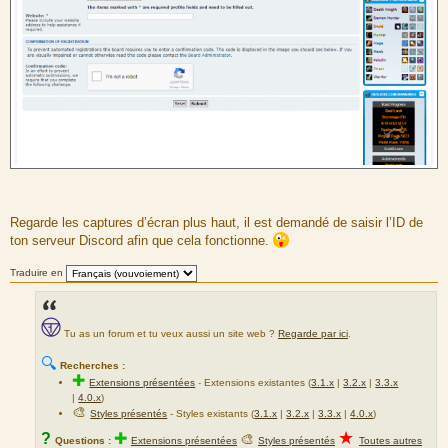
Regarde les captures d’écran plus haut, il est demandé de saisir l’ID de
ton serveur Discord afin que cela fonctionne.
Traduire en
Tu as un forum et tu veux aussi un site web ?
Regarde par ici
.
🔍
Recherches :
✚
Extensions présentées
-
Extensions existantes (
3.1.x
|
3.2.x
|
3.3.x
|
4.0.x
)
🎨
Styles présentés
- Styles existants (
3.1.x
|
3.2.x
|
3.3.x
|
4.0.x
)
★
?
✚
🎨
Questions :
Extensions présentées
Styles présentés
Toutes autres