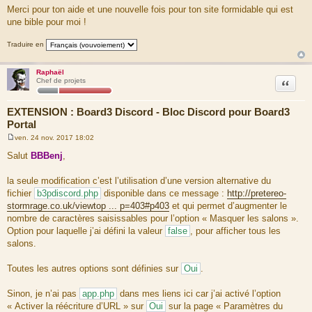
Merci pour ton aide et une nouvelle fois pour ton site formidable qui est
une bible pour moi !
Traduire en
Raphaël
Citation
Chef de projets
EXTENSION : Board3 Discord - Bloc Discord pour Board3
Portal
ven. 24 nov. 2017 18:02
M
e
Salut
BBBenj
,
s
s
a
la seule modification c’est l’utilisation d’une version alternative du
g
fichier
b3pdiscord.php
disponible dans ce message :
http://pretereo-
e
stormrage.co.uk/viewtop ... p=403#p403
et qui permet d’augmenter le
nombre de caractères saisissables pour l’option « Masquer les salons ».
Option pour laquelle j’ai défini la valeur
false
, pour afficher tous les
salons.
Toutes les autres options sont définies sur
Oui
.
Sinon, je n’ai pas
app.php
dans mes liens ici car j’ai activé l’option
« Activer la réécriture d’URL » sur
Oui
sur la page « Paramètres du