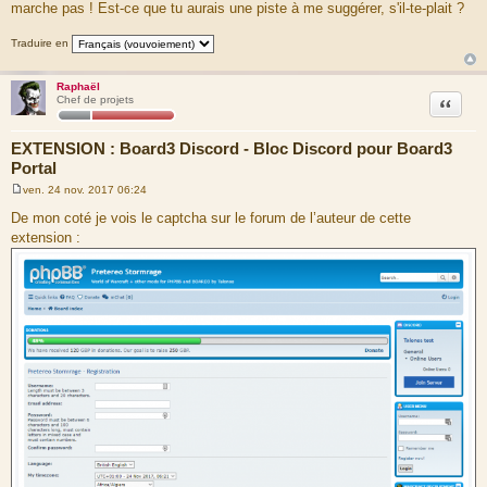
marche pas ! Est-ce que tu aurais une piste à me suggérer, s'il-te-plait ?
Traduire en
Raphaël
Citation
Chef de projets
EXTENSION : Board3 Discord - Bloc Discord pour Board3
Portal
ven. 24 nov. 2017 06:24
M
e
De mon coté je vois le captcha sur le forum de l’auteur de cette
s
extension :
s
a
g
e