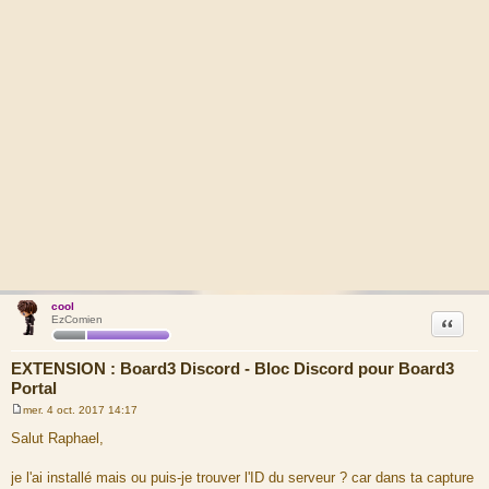
cool
Citation
EzComien
EXTENSION : Board3 Discord - Bloc Discord pour Board3
Portal
mer. 4 oct. 2017 14:17
M
e
Salut Raphael,
s
s
a
je l'ai installé mais ou puis-je trouver l'ID du serveur ? car dans ta capture
g