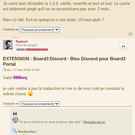
Je viens bien d'installer la 1.0.4, vérifié, revérifié et tout et tout. Le cache
est tellement purgé qu'il ne se reconstituera pas avec 3 mois...
Rien n'y fait. Est-ce quelqu'un a une piste, s'il-vous-plaît ?
Traduire en
Raphaël
Citation
Chef de projets
EXTENSION : Board3 Discord - Bloc Discord pour Board3
Portal
ven. 17 mai 2019 11:03
M
e
Salut
BBBenj
,
s
s
a
je vais mettre à jour la traduction et voir si de mon coté je constate la
g
même chose.
e
Traduire en
Tu as un forum et tu veux aussi un site web ?
Regarde par ici
.
🔍
Recherches :