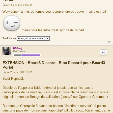
mer. 4 oct. 2017 15:02
M
e
Wow super j'ai mis du temps pour comprendre et trouver mais c'est fait
s
s
a
g
e
merci pour les infos c'est sympa de ta part.
Traduire en
BBBenj
Citation
EzComien
EXTENSION : Board3 Discord - Bloc Discord pour Board3
Portal
jeu. 23 nov. 2017 19:28
M
e
Salut Raphaël,
s
s
a
Désolé de t'appeler à l'aide, même si je sais que tu n'es pas le
g
développeur de ce module, mais il est impossible de s'inscrire sur le site
e
originel, il manque l'image de validation (essayé sur Opera et Chrome...).
Du coup, je t'interpelle à cause du bouton "Joindre le serveur". Il pointe
vers une page de mon serveur "/app.php/null". Du coup, forcément, ça ne