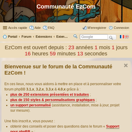
Communauté EzCom
Accès rapide
Aide
FAQ
M’enregistrer
Connexion
Portail
Forum
Extensions
Extensions présentées & traduites
R
ec
EzCom est ouvert depuis :
23
années
1
mois
1
jours
her
16
heures
59
minutes
14
secondes
ch
er
Bienvenue sur le forum de la Communauté
EzCom !
En ces lieux, nous vous aidons à mettre en place et à personnaliser votre
forum phpBB
3.1.x
,
3.2.x
,
3.3.x
&
4.0.x
grâce à :
plus de 250 extensions présentées et traduites
;
plus de 150 styles & personnalisations graphiques
;
un support personnalisé
(assistance, installation, mise à jour, projet
sur mesure).
Une fois inscrit.e, vous pouvez :
obtenir des conseils et poser des questions dans le forum «
Support
pour phpBB
» ;