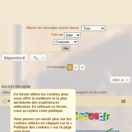
Afficher les messages postés depuis :
Trier par
Répondre
24 messages
1
2
Aller à
QUI EST EN LIGNE
Utilisateurs parcourant ce forum : Aucun utilisateur enregistré et 20 invités
Ce forum utilise les cookies pour
vous offrir la meilleure et la plus
Portail
Forum
pertinente des expériences
utilisateur. En utilisant ce forum,
vous acceptez cette politique.
Vous pouvez en savoir plus sur les
cookies utilisés en cliquant sur la «
Politique des cookies » sur la page
principale.