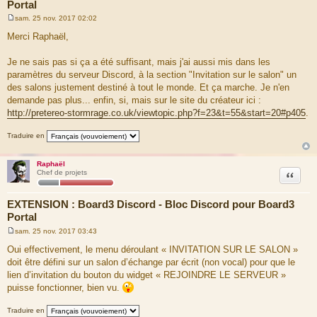
Portal
sam. 25 nov. 2017 02:02
M
e
Merci Raphaël,
s
s
a
Je ne sais pas si ça a été suffisant, mais j'ai aussi mis dans les
g
paramètres du serveur Discord, à la section "Invitation sur le salon" un
e
des salons justement destiné à tout le monde. Et ça marche. Je n'en
demande pas plus... enfin, si, mais sur le site du créateur ici :
http://pretereo-stormrage.co.uk/viewtopic.php?f=23&t=55&start=20#p405
.
Traduire en
Raphaël
Citation
Chef de projets
EXTENSION : Board3 Discord - Bloc Discord pour Board3
Portal
sam. 25 nov. 2017 03:43
M
e
Oui effectivement, le menu déroulant « INVITATION SUR LE SALON »
s
doit être défini sur un salon d’échange par écrit (non vocal) pour que le
s
a
lien d’invitation du bouton du widget « REJOINDRE LE SERVEUR »
g
puisse fonctionner, bien vu.
e
Traduire en