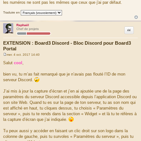
les numéros ne sont pas les mêmes que ceux que j'ai par défaut.
e
Traduire en
Raphaël
Citation
Chef de projets
EXTENSION : Board3 Discord - Bloc Discord pour Board3
Portal
mer. 4 oct. 2017 14:40
M
e
Salut
cool
,
s
s
a
bien vu, tu m’as fait remarqué que je n’avais pas flouté l’ID de mon
g
serveur Discord.
e
J’ai mis à jour la capture d’écran et j’en ai ajoutée une de la page des
paramètres du serveur Discord accessible depuis l’application Discord ou
son site Web. Quand tu es sur la page de ton serveur, tu as son nom qui
est affiché en haut, tu cliques dessus, tu choisis « Paramètres du
serveur », puis tu te rends dans la section « Widget » et là tu te réfères à
la capture d’écran que j’ai indiquée.
Tu peux aussi y accéder en faisant un clic droit sur son logo dans la
colonne de gauche, puis tu survoles « Paramètres du serveur », puis tu