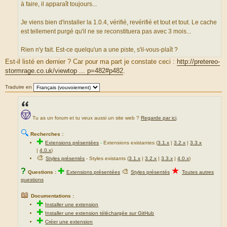
r
à faire, il apparaît toujours...
c
e
Je viens bien d'installer la 1.0.4, vérifié, revérifié et tout et tout. Le cache
d
est tellement purgé qu'il ne se reconstituera pas avec 3 mois...
u
m
Rien n'y fait. Est-ce quelqu'un a une piste, s'il-vous-plaît ?
e
Est-il listé en dernier ? Car pour ma part je constate ceci :
http://pretereo-
s
stormrage.co.uk/viewtop ... p=482#p482
.
s
a
Traduire en
g
e
Tu as un forum et tu veux aussi un site web ?
Regarde par ici
.
🔍
Recherches :
✚
Extensions présentées
-
Extensions existantes (
3.1.x
|
3.2.x
|
3.3.x
|
4.0.x
)
🎨
Styles présentés
- Styles existants (
3.1.x
|
3.2.x
|
3.3.x
|
4.0.x
)
★
?
✚
🎨
Questions :
Extensions présentées
Styles présentés
Toutes autres
questions
📖
Documentations :
✚
Installer une extension
✚
Installer une extension téléchargée sur GitHub
✚
Créer une extension