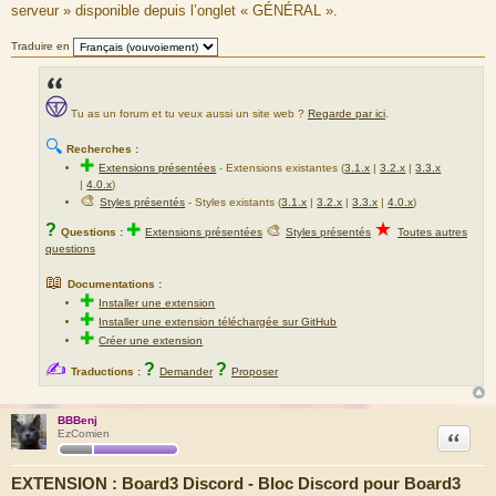
serveur » disponible depuis l’onglet « GÉNÉRAL ».
Traduire en
Tu as un forum et tu veux aussi un site web ?
Regarde par ici
.
🔍
Recherches :
✚
Extensions présentées
-
Extensions existantes (
3.1.x
|
3.2.x
|
3.3.x
|
4.0.x
)
🎨
Styles présentés
- Styles existants (
3.1.x
|
3.2.x
|
3.3.x
|
4.0.x
)
★
?
✚
🎨
Questions :
Extensions présentées
Styles présentés
Toutes autres
questions
📖
Documentations :
✚
Installer une extension
✚
Installer une extension téléchargée sur GitHub
✚
Créer une extension
✍
?
?
Traductions :
Demander
Proposer
BBBenj
Citation
EzComien
EXTENSION : Board3 Discord - Bloc Discord pour Board3