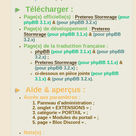
►
Télécharger :
Page(s) officielle(s) :
Pretereo Stormrage
(pour
phpBB 3.1.x)
&
(pour phpBB 3.2.x)
Page(s) de développement :
Pretereo
Stormrage
(pour phpBB 3.1.x)
&
(pour phpBB
3.2.x)
Page(s) de la traduction française :
phpBB
(pour phpBB 3.1.x)
&
(pour phpBB
3.2.x)
;
Pretereo Stormrage
(pour phpBB 3.1.x)
&
(pour phpBB 3.2.x)
;
ci-dessous en pièce jointe
(pour phpBB
3.1.x)
&
(pour phpBB 3.2.x)
.
►
Aide & aperçus :
Accès aux paramètres :
Panneau d’administration ;
onglet « EXTENSIONS » ;
catégorie « PORTAIL » ;
page « Modules du portail » ;
page « Bloc Discord » .
Note(s) :