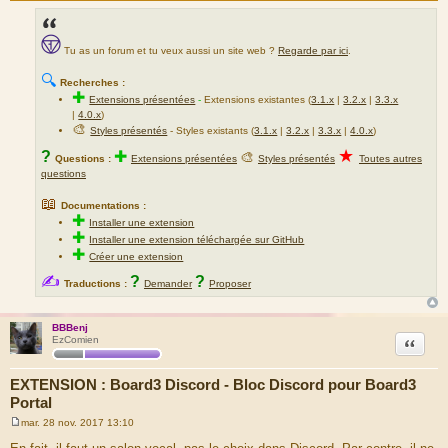
Tu as un forum et tu veux aussi un site web ?
Regarde par ici
.
🔍
Recherches :
✚
Extensions présentées
-
Extensions existantes (
3.1.x
|
3.2.x
|
3.3.x
|
4.0.x
)
🎨
Styles présentés
- Styles existants (
3.1.x
|
3.2.x
|
3.3.x
|
4.0.x
)
★
?
✚
🎨
Questions :
Extensions présentées
Styles présentés
Toutes autres
questions
📖
Documentations :
✚
Installer une extension
✚
Installer une extension téléchargée sur GitHub
✚
Créer une extension
✍
?
?
Traductions :
Demander
Proposer
BBBenj
Citation
EzComien
EXTENSION : Board3 Discord - Bloc Discord pour Board3
Portal
mar. 28 nov. 2017 13:10
M
e