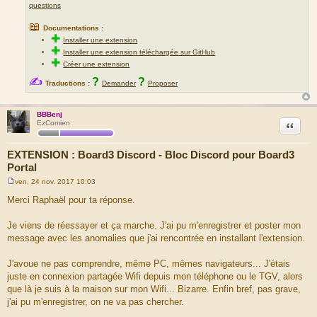
questions
📖
Documentations :
✚
Installer une extension
✚
Installer une extension téléchargée sur GitHub
✚
Créer une extension
✍
?
?
Traductions :
Demander
Proposer
BBBenj
Citation
EzComien
EXTENSION : Board3 Discord - Bloc Discord pour Board3
Portal
ven. 24 nov. 2017 10:03
M
e
Merci Raphaël pour ta réponse.
s
s
a
Je viens de réessayer et ça marche. J'ai pu m'enregistrer et poster mon
g
message avec les anomalies que j'ai rencontrée en installant l'extension.
e
J'avoue ne pas comprendre, même PC, mêmes navigateurs... J'étais
juste en connexion partagée Wifi depuis mon téléphone ou le TGV, alors
que là je suis à la maison sur mon Wifi... Bizarre. Enfin bref, pas grave,
j'ai pu m'enregistrer, on ne va pas chercher.