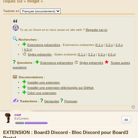
cliques sur « Widget ».
Traduire en
Tu as un forum et tu veux aussi un site web ?
Regarde par ici
.
🔍
Recherches :
✚
Extensions présentées
-
Extensions existantes (
3.1.x
|
3.2.x
|
3.3.x
|
4.0.x
)
🎨
Styles présentés
- Styles existants (
3.1.x
|
3.2.x
|
3.3.x
|
4.0.x
)
★
?
✚
🎨
Questions :
Extensions présentées
Styles présentés
Toutes autres
questions
📖
Documentations :
✚
Installer une extension
✚
Installer une extension téléchargée sur GitHub
✚
Créer une extension
✍
?
?
Traductions :
Demander
Proposer
cool
Citation
EzComien
EXTENSION : Board3 Discord - Bloc Discord pour Board3
Portal