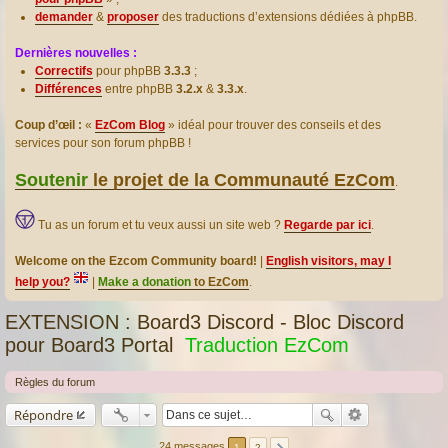
demander
&
proposer
des traductions d’extensions dédiées à phpBB.
Dernières nouvelles :
Correctifs
pour phpBB
3.3.3
;
Différences
entre phpBB
3.2.x
&
3.3.x
.
Coup d’œil :
«
EzCom Blog
» idéal pour trouver des conseils et des
services pour son forum phpBB !
Soutenir
le projet de la Communauté EzCom
.
Tu as un forum et tu veux aussi un site web ?
Regarde par ici
.
Welcome on the Ezcom Community board!
|
English visitors, may I
help you?
|
Make a donation
to EzCom
.
EXTENSION : Board3 Discord - Bloc Discord
pour Board3 Portal
Traduction EzCom
Règles du forum
Répondre
24 messages
1
2