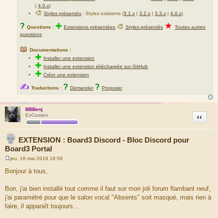
|
4.0.x
)
🎨
Styles présentés
- Styles existants (
3.1.x
|
3.2.x
|
3.3.x
|
4.0.x
)
★
?
✚
🎨
Questions :
Extensions présentées
Styles présentés
Toutes autres
questions
📖
Documentations :
✚
Installer une extension
✚
Installer une extension téléchargée sur GitHub
✚
Créer une extension
✍
?
?
Traductions :
Demander
Proposer
BBBenj
Citation
EzComien
EXTENSION : Board3 Discord - Bloc Discord pour
Board3 Portal
jeu. 16 mai 2019 18:59
M
e
Bonjour à tous,
s
s
a
Bon, j'ai bien installé tout comme il faut sur mon joli forum flambant neuf,
g
j'ai paramétré pour que le salon vocal "Absents" soit masqué, mais rien à
e
faire, il apparaît toujours...