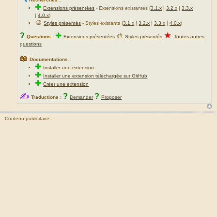
✚
Extensions présentées
-
Extensions existantes (
3.1.x
|
3.2.x
|
3.3.x
|
4.0.x
)
🎨
Styles présentés
- Styles existants (
3.1.x
|
3.2.x
|
3.3.x
|
4.0.x
)
★
?
✚
🎨
Questions :
Extensions présentées
Styles présentés
Toutes autres
questions
📖
Documentations :
✚
Installer une extension
✚
Installer une extension téléchargée sur GitHub
✚
Créer une extension
✍
?
?
Traductions :
Demander
Proposer
Contenu publicitaire :