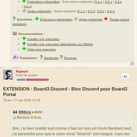
✚
Extensions présentées
-
Extensions existantes (
3.1.x
|
3.2.x
|
3.3.x
|
4.0.x
)
🎨
Styles présentés
- Styles existants (
3.1.x
|
3.2.x
|
3.3.x
|
4.0.x
)
★
?
✚
🎨
Questions :
Extensions présentées
Styles présentés
Toutes autres
questions
📖
Documentations :
✚
Installer une extension
✚
Installer une extension téléchargée sur GitHub
✚
Créer une extension
✍
?
?
Traductions :
Demander
Proposer
Raphaël
Citation
Chef de projets
EXTENSION : Board3 Discord - Bloc Discord pour Board3
Portal
ven. 17 mai 2019 12:16
M
e
s
BBBenj
a écrit :
s
Bonjour à tous,
a
S
g
e
o
Bon, j'ai bien installé tout comme il faut sur mon joli forum flambant neuf,
u
j'ai paramétré pour que le salon vocal "Absents" soit masqué, mais rien