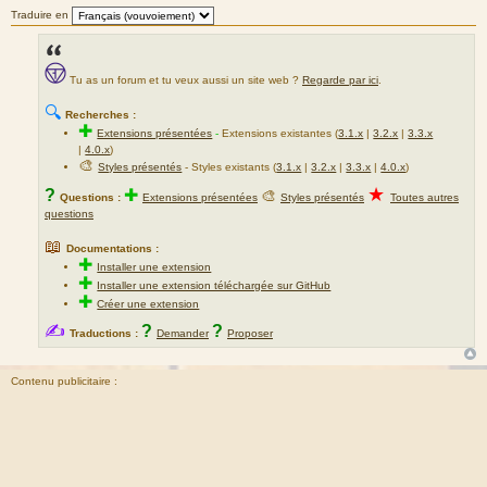
Traduire en
Tu as un forum et tu veux aussi un site web ?
Regarde par ici
.
🔍
Recherches :
✚
Extensions présentées
-
Extensions existantes (
3.1.x
|
3.2.x
|
3.3.x
|
4.0.x
)
🎨
Styles présentés
- Styles existants (
3.1.x
|
3.2.x
|
3.3.x
|
4.0.x
)
★
?
✚
🎨
Questions :
Extensions présentées
Styles présentés
Toutes autres
questions
📖
Documentations :
✚
Installer une extension
✚
Installer une extension téléchargée sur GitHub
✚
Créer une extension
✍
?
?
Traductions :
Demander
Proposer
Contenu publicitaire :