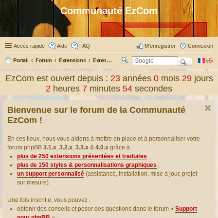
Communauté EzCom
Accès rapide
Aide
FAQ
M’enregistrer
Connexion
Portail
Forum
Extensions
Extensions présentées & traduites
R
ec
EzCom est ouvert depuis :
23
années
0
mois
29
jours
her
2
heures
7
minutes
54
secondes
ch
er
Bienvenue sur le forum de la Communauté
EzCom !
En ces lieux, nous vous aidons à mettre en place et à personnaliser votre
forum phpBB
3.1.x
,
3.2.x
,
3.3.x
&
4.0.x
grâce à :
plus de 250 extensions présentées et traduites
;
plus de 150 styles & personnalisations graphiques
;
un support personnalisé
(assistance, installation, mise à jour, projet
sur mesure).
Une fois inscrit.e, vous pouvez :
obtenir des conseils et poser des questions dans le forum «
Support
pour phpBB
» ;