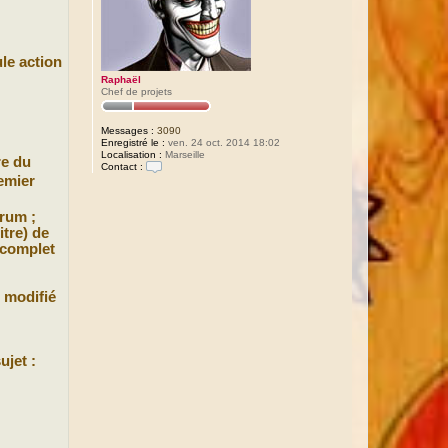
le action
Raphaël
Chef de projets
Messages :
3090
Enregistré le :
ven. 24 oct. 2014 18:02
Localisation :
Marseille
re du
Contact :
C
remier
o
n
t
orum ;
a
itre) de
c
 complet
t
e
r
R
e modifié
a
p
h
a
ë
l
ujet :