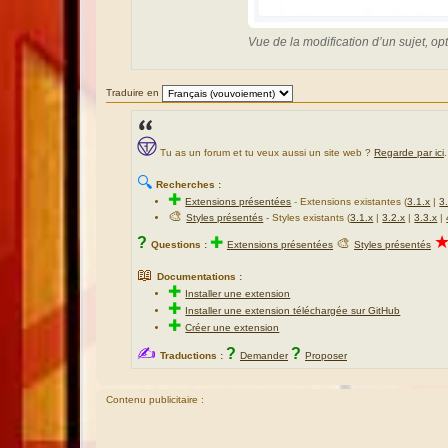
Vue de la modification d’un sujet, op
Traduire en
Tu as un forum et tu veux aussi un site web ?
Regarde par ici
.
🔍
Recherches :
✚
Extensions présentées
-
Extensions existantes (
3.1.x
|
3
🎨
Styles présentés
- Styles existants (
3.1.x
|
3.2.x
|
3.3.x
|
?
✚
🎨
Questions :
Extensions présentées
Styles présentés
📖
Documentations :
✚
Installer une extension
✚
Installer une extension téléchargée sur GitHub
✚
Créer une extension
✍
?
?
Traductions :
Demander
Proposer
Contenu publicitaire :