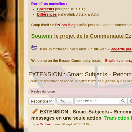
Dernières nouvelles :
Correctifs
pour phpBB
3.3.3
;
Différences
entre phpBB
3.2.x
&
3.3.x
.
Coup d’œil :
«
EzCom Blog
» idéal pour trouver des conseils 
Soutenir
le projet de la Communauté 
Tu as un forum et tu veux aussi un site web ?
Regarde par 
Welcome on the Ezcom Community board!
|
English visitors
EXTENSION : Smart Subjects - Renomme
Permet de renommer en une seule action le titre du sujet ainsi que celui 
Règles du forum
Répondre
EXTENSION : Smart Subjects - Renomme
messages en une seule action
Traduction
par
Raphaël
»
mer. 20 sept. 2017 09:07
M
e