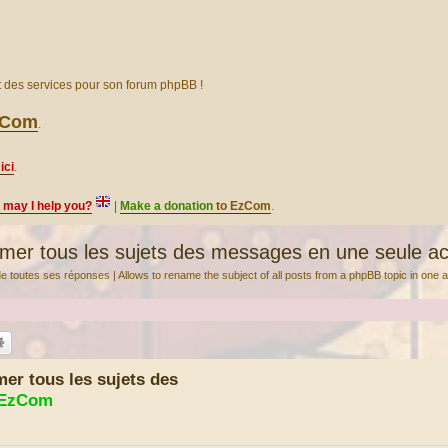
et des services pour son forum phpBB !
EzCom
.
ici
.
, may I help you?
|
Make a donation
to EzCom
.
r tous les sujets des messages en une seule ac
de toutes ses réponses | Allows to rename the subject of all posts from a phpBB topic in one a
r tous les sujets des
 EzCom