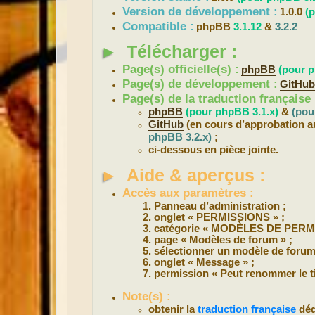
Version de développement :
1.0.0
(
Compatible :
phpBB
3.1.12
&
3.2.2
►
Télécharger :
Page(s) officielle(s) :
phpBB
(pour p
Page(s) de développement :
GitHu
Page(s) de la traduction française 
phpBB
(pour phpBB 3.1.x)
&
(pou
GitHub
(en cours d’approbation au
phpBB 3.2.x)
;
ci-dessous en pièce jointe.
►
Aide & aperçus :
Accès aux paramètres :
Panneau d’administration ;
onglet « PERMISSIONS » ;
catégorie « MODÈLES DE PERMI
page « Modèles de forum » ;
sélectionner un modèle de forum
onglet « Message » ;
permission « Peut renommer le tit
Note(s) :
obtenir la
traduction française
déd