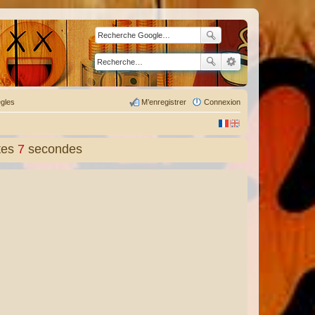
gles
M’enregistrer
Connexion
tes
8
secondes