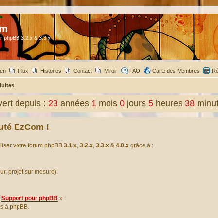
om
r phpBB 3.2.x & 3.3.x
ien
Flux
Histoires
Contact
Miroir
FAQ
Carte des Membres
Rè
duites
ert depuis :
23
années
1
mois
0
jours
5
heures
38
minu
uté EzCom !
aliser votre forum phpBB
3.1.x
,
3.2.x
,
3.3.x
&
4.0.x
grâce à :
our, projet sur mesure).
Support pour phpBB
» ;
es à phpBB.