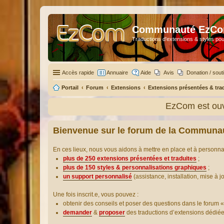
Communauté EzC
Traductions d'extensions & styles pou
Accès rapide
Annuaire
Aide
Avis
Donation / sout
Portail
Forum
Extensions
Extensions présentées & tra
EzCom est ouv
Bienvenue sur le forum de la Communa
En ces lieux, nous vous aidons à mettre en place et à personn
plus de 250 extensions présentées et traduites
;
plus de 150 styles & personnalisations graphiques
;
un support personnalisé
(assistance, installation, mise à j
Une fois inscrit.e, vous pouvez :
obtenir des conseils et poser des questions dans le forum «
demander
&
proposer
des traductions d’extensions dédié