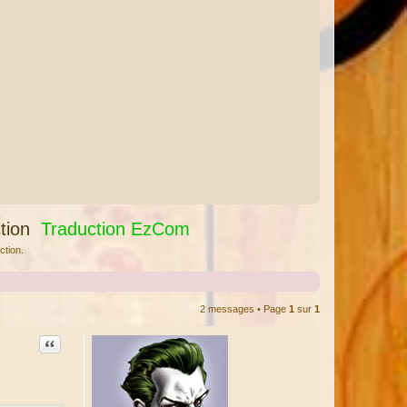
tion
Traduction EzCom
ction.
2 messages • Page
1
sur
1
Citation