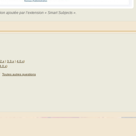
tion ajoutée par l’extension « Smart Subjects ».
.2.x
|
3.3.x
|
4.0.x
)
4.0.x
)
★
Toutes autres questions