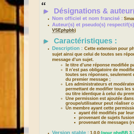
s
s
►
Désignations & auteur(
a
g
e
Nom officiel et nom francisé :
Smar
Auteur(s) et pseudo(s) respectif(
VSEphpbb
)
►
Caractéristiques :
Description :
Cette extension pour 
sujet ainsi que celui de toutes ses répo
message d’un sujet.
le titre d’une réponse modifiée pa
Il n’est pas obligatoire de modifie
toutes ses réponses, seulement d
du premier message ;
Les administrateurs et modérateur
permettant de modifier tous les s
ou titre identique à celui du pre
Une permission est ajoutée dans 
groupe/utilisateur peut réaliser c
Un membre ayant cette permission
ayant été modifiés par leu
provenant de sujets fusion
provenant de messages (ré
Version stable :
1.0.0
(pour phpBB 3.1