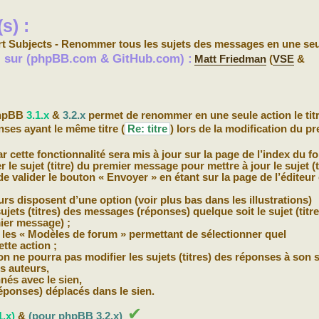
s) :
t Subjects - Renommer tous les sujets des messages en une seu
s) sur (phpBB.com & GitHub.com) :
Matt Friedman
(
VSE
&
phpBB
3.1.x
&
3.2.x
permet de renommer en une seule action le tit
nses ayant le même titre (
Re: titre
) lors de la modification du p
r cette fonctionnalité sera mis à jour sur la page de l’index du f
r le sujet (titre) du premier message pour mettre à jour le sujet (t
e valider le bouton « Envoyer » en étant sur la page de l’éditeur
s disposent d’une option (voir plus bas dans les illustrations)
ujets (titres) des messages (réponses) quelque soit le sujet (titr
mier message) ;
les « Modèles de forum » permettant de sélectionner quel
ette action ;
 ne pourra pas modifier les sujets (titres) des réponses à son s
rs auteurs,
nés avec le sien,
ponses) déplacés dans le sien.
✔
.x)
&
(pour phpBB 3.2.x)