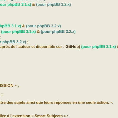
pour phpBB 3.1.x)
&
(pour phpBB 3.2.x)
hpBB 3.1.x)
&
(pour phpBB 3.2.x)
b
(pour phpBB 3.1.x)
&
(pour phpBB 3.2.x)
:
r phpBB 3.2.x)
;
près de l’auteur et disponible sur :
GitHub
)
(pour phpBB 3.1.x)
SSION » ;
 ;
re des sujets ainsi que leurs réponses en une seule action. ».
iée à l’extension « Smart Subjects » :