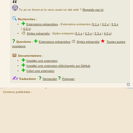
Tu as un forum et tu veux aussi un site web ?
Regarde par ici
.
🔍
Recherches :
✚
Extensions présentées
-
Extensions existantes (
3.1.x
|
3.2.x
|
3.3.x
|
4.0.x
)
🎨
Styles présentés
- Styles existants (
3.1.x
|
3.2.x
|
3.3.x
|
4.0.x
)
★
?
✚
🎨
Questions :
Extensions présentées
Styles présentés
Toutes autres
questions
📖
Documentations :
✚
Installer une extension
✚
Installer une extension téléchargée sur GitHub
✚
Créer une extension
✍
?
?
Traductions :
Demander
Proposer
Contenu publicitaire :