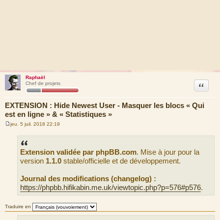
Raphaël
Citation
Chef de projets
EXTENSION : Hide Newest User - Masquer les blocs « Qui
est en ligne » & « Statistiques »
jeu. 5 juil. 2018 22:19
M
e
s
s
Extension validée par phpBB.com
. Mise à jour pour la
a
g
version
1.1.0
stable/officielle et de développement.
e
Journal des modifications (changelog) :
https://phpbb.hifikabin.me.uk/viewtopic.php?p=576#p576
.
Traduire en