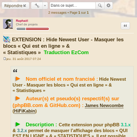
Répondre
2 messages • Page
1
sur
1
Raphaël
Citation
Chef de projets
EXTENSION : Hide Newest User - Masquer les
blocs « Qui est en ligne » &
« Statistiques »
Traduction EzCom
jeu. 31 août 2017 07:24
M
e
s
s
►
a
Nom officiel et nom francisé :
Hide Newest
g
e
User - Masquer les blocs « Qui est en ligne » &
« Statistiques »
►
Auteur(s) et pseudo(s) respectif(s) sur
(phpBB.com & GitHub.com) :
James Newcombe
(
HiFiKabin
)
►
Description :
Cette extension pour phpBB
3.1.x
&
3.2.x
permet de masquer l’affichage des blocs « QUI
EST EN LIGNE » & « STATISTIQUES ». Il est possible