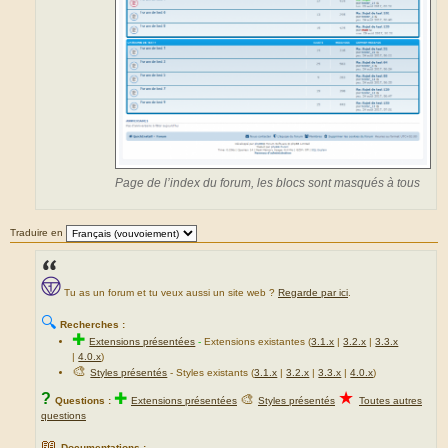
Page de l’index du forum, les blocs sont masqués à tous
Traduire en
Tu as un forum et tu veux aussi un site web ?
Regarde par ici
.
🔍
Recherches :
✚
Extensions présentées
-
Extensions existantes (
3.1.x
|
3.2.x
|
3.3.x
|
4.0.x
)
🎨
Styles présentés
- Styles existants (
3.1.x
|
3.2.x
|
3.3.x
|
4.0.x
)
★
?
✚
🎨
Questions :
Extensions présentées
Styles présentés
Toutes autres
questions
📖
Documentations :