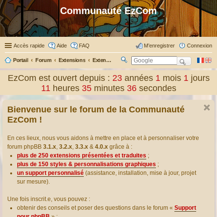
Communauté EzCom
Accès rapide
Aide
FAQ
M’enregistrer
Connexion
Portail
Forum
Extensions
Extensions présentées & traduites
R
ec
EzCom est ouvert depuis :
23
années
1
mois
1
jours
her
11
heures
35
minutes
36
secondes
ch
er
Bienvenue sur le forum de la Communauté
EzCom !
En ces lieux, nous vous aidons à mettre en place et à personnaliser votre
forum phpBB
3.1.x
,
3.2.x
,
3.3.x
&
4.0.x
grâce à :
plus de 250 extensions présentées et traduites
;
plus de 150 styles & personnalisations graphiques
;
un support personnalisé
(assistance, installation, mise à jour, projet
sur mesure).
Une fois inscrit.e, vous pouvez :
obtenir des conseils et poser des questions dans le forum «
Support
pour phpBB
» ;