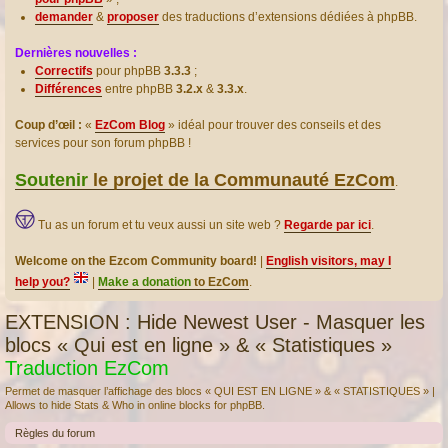
demander
&
proposer
des traductions d’extensions dédiées à phpBB.
Dernières nouvelles :
Correctifs
pour phpBB
3.3.3
;
Différences
entre phpBB
3.2.x
&
3.3.x
.
Coup d’œil :
«
EzCom Blog
» idéal pour trouver des conseils et des
services pour son forum phpBB !
Soutenir
le projet de la Communauté EzCom
.
Tu as un forum et tu veux aussi un site web ?
Regarde par ici
.
Welcome on the Ezcom Community board!
|
English visitors, may I
help you?
|
Make a donation
to EzCom
.
EXTENSION : Hide Newest User - Masquer les
blocs « Qui est en ligne » & « Statistiques »
Traduction EzCom
Permet de masquer l’affichage des blocs « QUI EST EN LIGNE » & « STATISTIQUES » |
Allows to hide Stats & Who in online blocks for phpBB.
Règles du forum