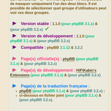
de masquer uniquement l’un des deux blocs. Il est
possible de sélectionner quel groupe d’utilisateurs peut
voir ces deux groupes.
►
Version stable :
1.1.0
(pour phpBB 3.1.x)
&
✔
(pour phpBB 3.2.x)
►
Version de développement :
1.1.0
(pour
phpBB 3.1.x)
&
(pour phpBB 3.2.x)
►
Compatible :
phpBB
3.1.12
&
3.2.2
►
Page(s) officielle(s) :
phpBB
(pour phpBB
3.1.x)
&
(pour phpBB 3.2.x)
►
Page(s) de développement :
HiFiKabin's
Extensions
(pour phpBB 3.1.x)
&
(pour phpBB 3.2.x)
►
Page(s) de la traduction française :
phpBB
(pour phpBB 3.1.x)
&
(pour phpBB 3.2.x)
;
ci-dessous en fichier joint
(pour phpBB 3.1.x)
&
(pour phpBB 3.2.x)
.