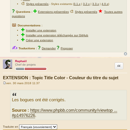
🎨
Styles présentés
- Styles existants (
3.1.x
|
3.2.x
|
3.3.x
|
4.0.x
)
★
?
✚
🎨
Questions :
Extensions présentées
Styles présentés
Toutes autres
questions
📖
Documentations :
✚
Installer une extension
✚
Installer une extension téléchargée sur GitHub
✚
Créer une extension
✍
?
?
Traductions :
Demander
Proposer
Raphaël
Citation
Chef de projets
EXTENSION : Topic Title Color - Couleur du titre du sujet
ven. 30 mars 2018 11:37
M
e
s
s
Les bogues ont été corrigés.
a
g
e
Source :
https://www.phpbb.com/community/viewtop ...
#p14976226
.
Traduire en