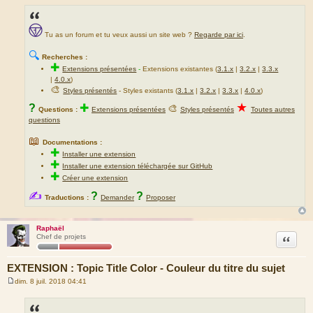
Tu as un forum et tu veux aussi un site web ?
Regarde par ici
.
🔍
Recherches :
✚
Extensions présentées
-
Extensions existantes (
3.1.x
|
3.2.x
|
3.3.x
|
4.0.x
)
🎨
Styles présentés
- Styles existants (
3.1.x
|
3.2.x
|
3.3.x
|
4.0.x
)
★
?
✚
🎨
Questions :
Extensions présentées
Styles présentés
Toutes autres
questions
📖
Documentations :
✚
Installer une extension
✚
Installer une extension téléchargée sur GitHub
✚
Créer une extension
✍
?
?
Traductions :
Demander
Proposer
Raphaël
Citation
Chef de projets
EXTENSION : Topic Title Color - Couleur du titre du sujet
dim. 8 juil. 2018 04:41
M
e
s
s