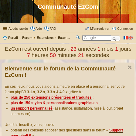
Communauté EzCom
Accès rapide
Aide
FAQ
M’enregistrer
Connexion
Portail
Forum
Extensions
Extensions présentées & traduites
R
ec
EzCom est ouvert depuis :
23
années
1
mois
1
jours
her
7
heures
50
minutes
21
secondes
ch
er
Bienvenue sur le forum de la Communauté
EzCom !
En ces lieux, nous vous aidons à mettre en place et à personnaliser votre
forum phpBB
3.1.x
,
3.2.x
,
3.3.x
&
4.0.x
grâce à :
plus de 250 extensions présentées et traduites
;
plus de 150 styles & personnalisations graphiques
;
un support personnalisé
(assistance, installation, mise à jour, projet
sur mesure).
Une fois inscrit.e, vous pouvez :
obtenir des conseils et poser des questions dans le forum «
Support
pour phpBB
» ;