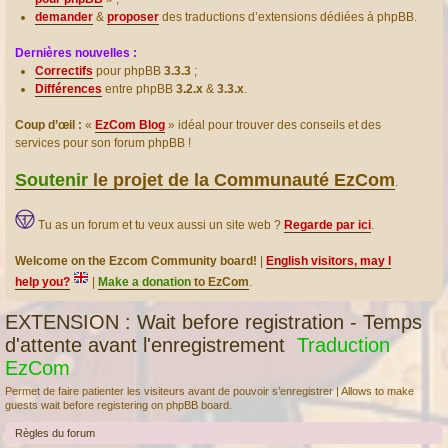
demander
&
proposer
des traductions d’extensions dédiées à phpBB.
Dernières nouvelles :
Correctifs
pour phpBB
3.3.3
;
Différences
entre phpBB
3.2.x
&
3.3.x
.
Coup d’œil :
«
EzCom Blog
» idéal pour trouver des conseils et des
services pour son forum phpBB !
Soutenir
le projet de la Communauté EzCom
.
Tu as un forum et tu veux aussi un site web ?
Regarde par ici
.
Welcome on the Ezcom Community board!
|
English visitors, may I
help you?
|
Make a donation
to EzCom
.
EXTENSION : Wait before registration - Temps
d'attente avant l'enregistrement
Traduction
EzCom
Permet de faire patienter les visiteurs avant de pouvoir s’enregistrer | Allows to make
guests wait before registering on phpBB board.
Règles du forum