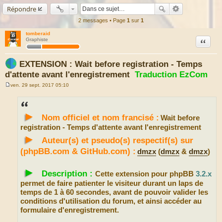
Répondre
2 messages • Page
1
sur
1
tomberaid
Citation
Graphiste
EXTENSION : Wait before registration - Temps
d'attente avant l'enregistrement
Traduction EzCom
ven. 29 sept. 2017 05:10
M
e
s
s
►
a
Nom officiel et nom francisé :
Wait before
g
e
registration - Temps d'attente avant l'enregistrement
►
Auteur(s) et pseudo(s) respectif(s) sur
(phpBB.com & GitHub.com) :
dmzx
(
dmzx
&
dmzx
)
►
Description :
Cette extension pour phpBB
3.2.x
permet de faire patienter le visiteur durant un laps de
temps de 1 à 60 secondes, avant de pouvoir valider les
conditions d'utilisation du forum, et ainsi accéder au
formulaire d'enregistrement.