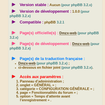
►
Version stable :
Aucun
(pour phpBB 3.2.x)
►
Version de développement :
1.0.0
(pour
phpBB 3.2.x)
►
Compatible :
phpBB
3.2.1
►
Page(s) officielle(s) :
Dmzx-web
(pour phpBB
3.2.x)
►
Page(s) de développement :
Dmzx-web
(pour
phpBB 3.2.x)
►
Page(s) de la traduction française :
Dmzx-web
(pour phpBB 3.2.x)
;
ci-dessous en fichier joint
(pour phpBB 3.2.x)
.
►
Accès aux paramètres :
Panneau d’administration ;
onglet « GÉNÉRAL » ;
catégorie « CONFIGURATION GÉNÉRALE » ;
page « Fonctionnalités du forum » ;
option « Temps d’attente avant
l’enregistrement » .