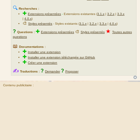
🔍
Recherches :
✚
Extensions présentées
-
Extensions existantes (
3.1.x
|
3.2.x
|
3.3.x
|
4.0.x
)
🎨
Styles présentés
- Styles existants (
3.1.x
|
3.2.x
|
3.3.x
|
4.0.x
)
★
?
✚
🎨
Questions :
Extensions présentées
Styles présentés
Toutes autres
questions
📖
Documentations :
✚
Installer une extension
✚
Installer une extension téléchargée sur GitHub
✚
Créer une extension
✍
?
?
Traductions :
Demander
Proposer
Contenu publicitaire :