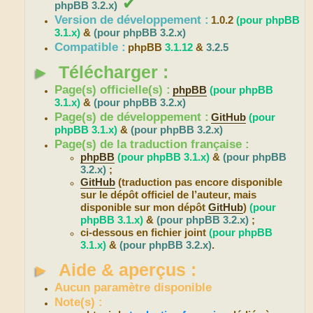
✔
phpBB 3.2.x)
Version de développement :
1.0.2
(pour phpBB
3.1.x)
&
(pour phpBB 3.2.x)
Compatible :
phpBB
3.1.12
&
3.2.5
►
Télécharger :
Page(s) officielle(s) :
phpBB
(pour phpBB
3.1.x)
&
(pour phpBB 3.2.x)
Page(s) de développement :
GitHub
(pour
phpBB 3.1.x)
&
(pour phpBB 3.2.x)
Page(s) de la traduction française :
phpBB
(pour phpBB 3.1.x)
&
(pour phpBB
3.2.x)
;
GitHub
(traduction pas encore disponible
sur le dépôt officiel de l’auteur, mais
disponible sur mon dépôt
GitHub
)
(pour
phpBB 3.1.x)
&
(pour phpBB 3.2.x)
;
ci-dessous en fichier joint
(pour phpBB
3.1.x)
&
(pour phpBB 3.2.x)
.
►
Aide & aperçus :
Aucun paramètre disponible
Note(s) :