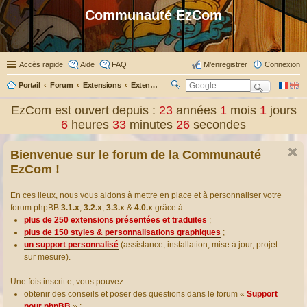
Communauté EzCom
Accès rapide
Aide
FAQ
M’enregistrer
Connexion
Portail
Forum
Extensions
Extensions présentées & traduites
R
ec
EzCom est ouvert depuis :
23
années
1
mois
1
jours
her
6
heures
33
minutes
26
secondes
ch
er
Bienvenue sur le forum de la Communauté
EzCom !
En ces lieux, nous vous aidons à mettre en place et à personnaliser votre
forum phpBB
3.1.x
,
3.2.x
,
3.3.x
&
4.0.x
grâce à :
plus de 250 extensions présentées et traduites
;
plus de 150 styles & personnalisations graphiques
;
un support personnalisé
(assistance, installation, mise à jour, projet
sur mesure).
Une fois inscrit.e, vous pouvez :
obtenir des conseils et poser des questions dans le forum «
Support
pour phpBB
» ;