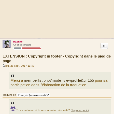
Raphaël
Citation
Chef de projets
EXTENSION : Copyright in footer - Copyright dans le pied de
page
jeu. 28 sept. 2017 11:48
M
e
s
s
Merci à
memberlist.php?mode=viewprofile&u=155
pour sa
a
g
participation dans l’élaboration de la traduction.
e
Traduire en
Tu as un forum et tu veux aussi un site web ?
Regarde par ici
.