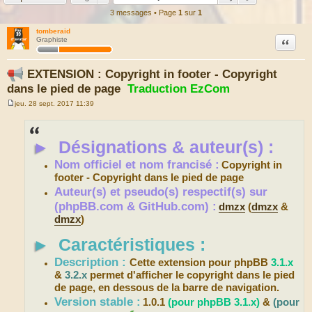
3 messages • Page
1
sur
1
tomberaid
Citation
Graphiste
EXTENSION : Copyright in footer - Copyright
dans le pied de page
Traduction EzCom
jeu. 28 sept. 2017 11:39
M
e
s
s
►
Désignations & auteur(s) :
a
g
e
Nom officiel et nom francisé :
Copyright in
footer - Copyright dans le pied de page
Auteur(s) et pseudo(s) respectif(s) sur
(phpBB.com & GitHub.com) :
dmzx
(
dmzx
&
dmzx
)
►
Caractéristiques :
Description :
Cette extension pour phpBB
3.1.x
&
3.2.x
permet d'afficher le copyright dans le pied
de page, en dessous de la barre de navigation.
Version stable :
1.0.1
(pour phpBB 3.1.x)
&
(pour