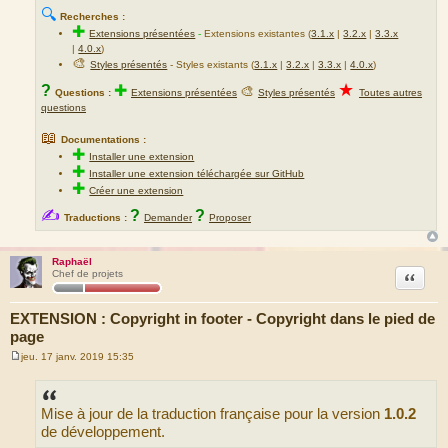
🔍
Recherches :
✚
Extensions présentées
-
Extensions existantes (
3.1.x
|
3.2.x
|
3.3.x
|
4.0.x
)
🎨
Styles présentés
- Styles existants (
3.1.x
|
3.2.x
|
3.3.x
|
4.0.x
)
★
?
✚
🎨
Questions :
Extensions présentées
Styles présentés
Toutes autres
questions
📖
Documentations :
✚
Installer une extension
✚
Installer une extension téléchargée sur GitHub
✚
Créer une extension
✍
?
?
Traductions :
Demander
Proposer
Raphaël
Citation
Chef de projets
EXTENSION : Copyright in footer - Copyright dans le pied de
page
jeu. 17 janv. 2019 15:35
M
e
s
s
Mise à jour de la traduction française pour la version
1.0.2
a
g
de développement.
e