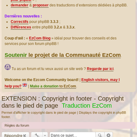
demander
&
proposer
des traductions d’extensions dédiées à phpBB.
Dernières nouvelles :
Correctifs
pour phpBB
3.3.3
;
Différences
entre phpBB
3.2.x
&
3.3.x
.
Coup d’œil :
«
EzCom Blog
» idéal pour trouver des conseils et des
services pour son forum phpBB !
Soutenir
le projet de la Communauté EzCom
.
Tu as un forum et tu veux aussi un site web ?
Regarde par ici
.
Welcome on the Ezcom Community board!
|
English visitors, may I
help you?
|
Make a donation
to EzCom
.
EXTENSION : Copyright in footer - Copyright
dans le pied de page
Traduction EzCom
Permet d'afficher le copyright dans le pied de page | Displays the copyright in phpBB
footer.
Règles du forum
Répondre