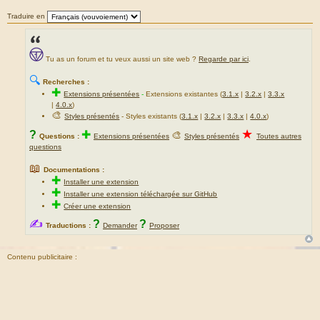
Traduire en
Tu as un forum et tu veux aussi un site web ?
Regarde par ici
.
🔍
Recherches :
✚
Extensions présentées
-
Extensions existantes (
3.1.x
|
3.2.x
|
3.3.x
|
4.0.x
)
🎨
Styles présentés
- Styles existants (
3.1.x
|
3.2.x
|
3.3.x
|
4.0.x
)
★
?
✚
🎨
Questions :
Extensions présentées
Styles présentés
Toutes autres
questions
📖
Documentations :
✚
Installer une extension
✚
Installer une extension téléchargée sur GitHub
✚
Créer une extension
✍
?
?
Traductions :
Demander
Proposer
Contenu publicitaire :