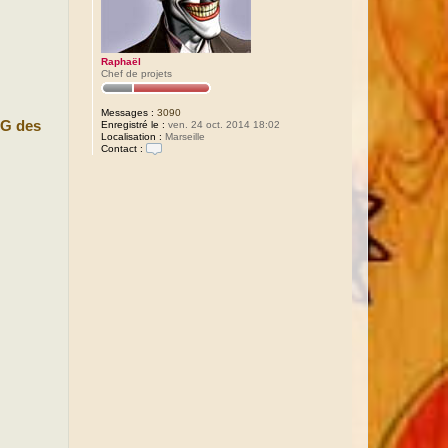
Raphaël
Chef de projets
Messages :
3090
PG des
Enregistré le :
ven. 24 oct. 2014 18:02
Localisation :
Marseille
Contact :
C
o
n
t
a
c
t
e
r
R
a
p
h
a
ë
l