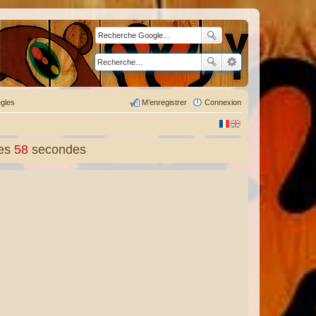
gles
M’enregistrer
Connexion
es
59
secondes