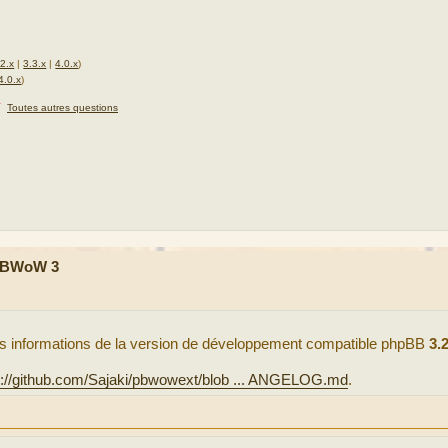
.2.x
|
3.3.x
|
4.0.x
)
4.0.x
)
★
Toutes autres questions
 PBWoW 3
 des informations de la version de développement compatible phpBB
3.
s://github.com/Sajaki/pbwowext/blob ... ANGELOG.md
.