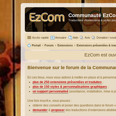
Communauté EzC
Traductions d'extensions & styles pou
Accès rapide
Annuaire
Aide
Avis
Donation / sout
Portail
Forum
Extensions
Extensions présentées & tra
EzCom est ouve
Bienvenue sur le forum de la Communa
En ces lieux, nous vous aidons à mettre en place et à personn
plus de 250 extensions présentées et traduites
;
plus de 150 styles & personnalisations graphiques
;
un support personnalisé
(assistance, installation, mise à j
Une fois inscrit.e, vous pouvez :
obtenir des conseils et poser des questions dans le forum «
demander
&
proposer
des traductions d’extensions dédié