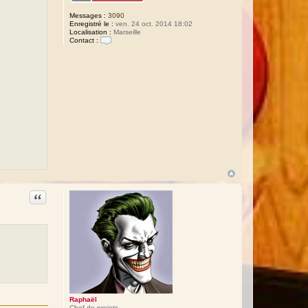
Messages :
3090
Enregistré le :
ven. 24 oct. 2014 18:02
Localisation :
Marseille
Contact :
C
o
n
t
a
c
t
e
r
R
a
p
h
a
ë
l
Citation
Raphaël
Chef de projets