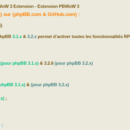
oW 3 Extension - Extension PBWoW 3
(s) sur (phpBB.com & GitHub.com) :
i
).
 phpBB
3.1.x
&
3.2.x
permet d’activer toutes les fonctionnalités R
b
(pour phpBB 3.1.x)
& 3.2.6
(pour phpBB 3.2.x)
phpBB 3.1.x)
&
(pour phpBB 3.2.x)
.x)
;
 :