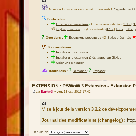
Tu as un forum et tu veux aussi un site web ?
Regarde par ici
.
🔍
Recherches :
✚
Extensions présentées
-
Extensions existantes (
3.1.x
|
3
🎨
Styles présentés
- Styles existants (
3.1.x
|
3.2.x
|
3.3.x
|
?
✚
🎨
Questions :
Extensions présentées
Styles présentés
📖
Documentations :
✚
Installer une extension
✚
Installer une extension téléchargée sur GitHub
✚
Créer une extension
✍
?
?
Traductions :
Demander
Proposer
EXTENSION : PBWoW 3 Extension - Extension
par
Raphaël
»
ven. 13 oct. 2017 17:42
M
e
s
s
Mise à jour de la version
3.2.2
de développemen
a
g
e
Journal des modifications (changelog) :
http
Traduire en