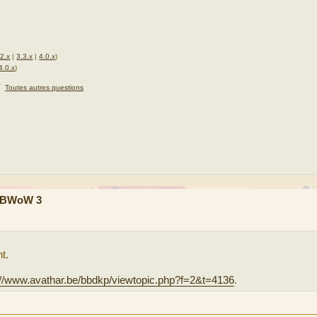
.2.x
|
3.3.x
|
4.0.x
)
4.0.x
)
★
Toutes autres questions
 PBWoW 3
t.
://www.avathar.be/bbdkp/viewtopic.php?f=2&t=4136
.