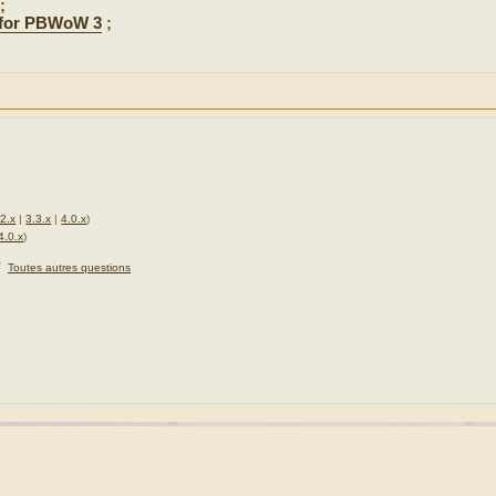
;
 for PBWoW 3
;
.2.x
|
3.3.x
|
4.0.x
)
4.0.x
)
★
Toutes autres questions