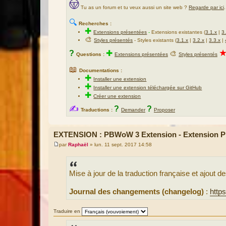
Tu as un forum et tu veux aussi un site web ?
Regarde par ici
.
🔍
Recherches :
✚
Extensions présentées
-
Extensions existantes (
3.1.x
|
3
🎨
Styles présentés
- Styles existants (
3.1.x
|
3.2.x
|
3.3.x
|
?
✚
🎨
Questions :
Extensions présentées
Styles présentés
📖
Documentations :
✚
Installer une extension
✚
Installer une extension téléchargée sur GitHub
✚
Créer une extension
✍
?
?
Traductions :
Demander
Proposer
EXTENSION : PBWoW 3 Extension - Extension
par
Raphaël
»
lun. 11 sept. 2017 14:58
M
e
s
s
Mise à jour de la traduction française et ajout
a
g
e
Journal des changements (changelog)
:
http
Traduire en