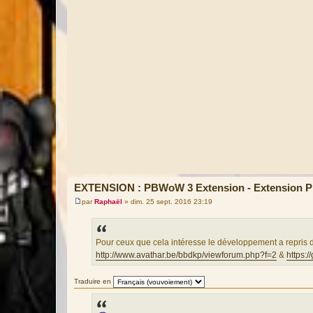
EXTENSION : PBWoW 3 Extension - Extension
par
Raphaël
»
dim. 25 sept. 2016 23:19
M
e
s
s
a
Pour ceux que cela intéresse le développement a repris d
g
http://www.avathar.be/bbdkp/viewforum.php?f=2
&
https:
e
Traduire en