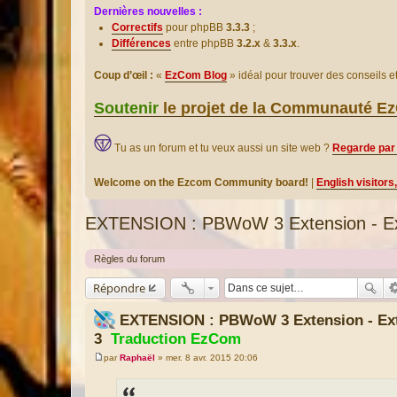
Dernières nouvelles :
Correctifs
pour phpBB
3.3.3
;
Différences
entre phpBB
3.2.x
&
3.3.x
.
Coup d’œil :
«
EzCom Blog
» idéal pour trouver des conseils 
Soutenir
le projet de la Communauté 
Tu as un forum et tu veux aussi un site web ?
Regarde par 
Welcome on the Ezcom Community board!
|
English visitors
EXTENSION : PBWoW 3 Extension - E
Règles du forum
Répondre
EXTENSION : PBWoW 3 Extension - E
3
Traduction EzCom
par
Raphaël
»
mer. 8 avr. 2015 20:06
M
e
s