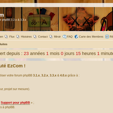
om
r phpBB 3.2.x & 3.3.x
ien
Flux
Histoires
Contact
Miroir
FAQ
Carte des Membres
Rè
duites
rt depuis :
23
années
1
mois
0
jours
15
heures
1
minut
uté EzCom !
aliser votre forum phpBB
3.1.x
,
3.2.x
,
3.3.x
&
4.0.x
grâce à :
our, projet sur mesure).
Support pour phpBB
» ;
es à phpBB.