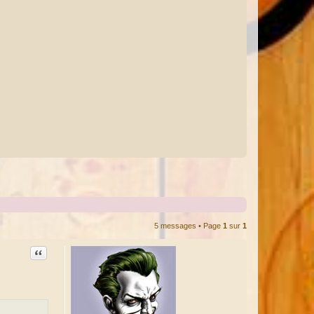
5 messages • Page
1
sur
1
Citation