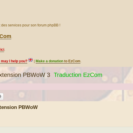
et des services pour son forum phpBB !
EzCom
.
ici
.
, may I help you?
|
Make a donation
to EzCom
.
xtension PBWoW 3
Traduction EzCom
xtension PBWoW