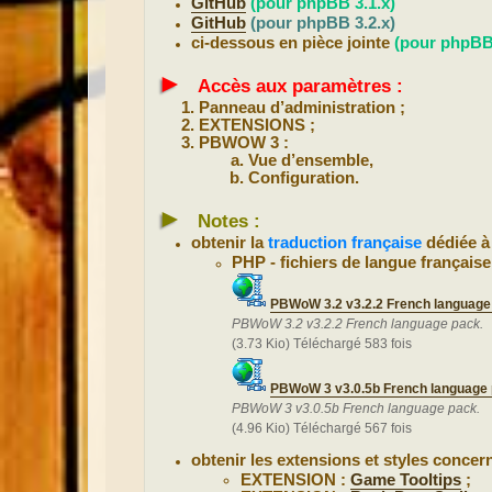
GitHub
(pour phpBB 3.1.x)
GitHub
(pour phpBB 3.2.x)
ci-dessous en pièce jointe
(pour phpBB 
►
Accès aux paramètres :
Panneau d’administration ;
EXTENSIONS ;
PBWOW 3 :
Vue d’ensemble,
Configuration.
►
Notes :
obtenir la
traduction française
dédiée à
PHP - fichiers de langue française
PBWoW 3.2 v3.2.2 French language
PBWoW 3.2 v3.2.2 French language pack.
(3.73 Kio) Téléchargé 583 fois
PBWoW 3 v3.0.5b French language 
PBWoW 3 v3.0.5b French language pack.
(4.96 Kio) Téléchargé 567 fois
obtenir les extensions et styles concer
EXTENSION :
Game Tooltips
;