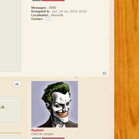
Messages :
3090
Enregistré le :
ven. 24 oct. 2014 18:02
Localisation :
Marseille
Contact :
C
o
n
t
a
c
t
e
r
R
a
p
h
a
ë
l
Citation
2.x
.
Raphaël
Chef de projets