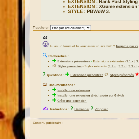
EXTENSION :
Rank Post Styling
EXTENSION :
XGame extension
STYLE :
PBWoW 3
.
Traduire en
Tu as un forum et tu veux aussi un site web ?
Regarde par ici
.
🔍
Recherches :
✚
Extensions présentées
-
Extensions existantes (
3.1.x
|
3
🎨
Styles présentés
- Styles existants (
3.1.x
|
3.2.x
|
3.3.x
|
?
✚
🎨
Questions :
Extensions présentées
Styles présentés
📖
Documentations :
✚
Installer une extension
✚
Installer une extension téléchargée sur GitHub
✚
Créer une extension
✍
?
?
Traductions :
Demander
Proposer
Contenu publicitaire :