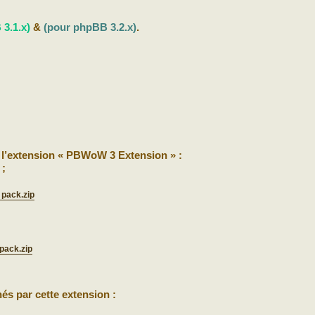
3.1.x)
&
(pour phpBB 3.2.x)
.
 l’extension « PBWoW 3 Extension » :
 ;
 pack.zip
pack.zip
nés par cette extension :