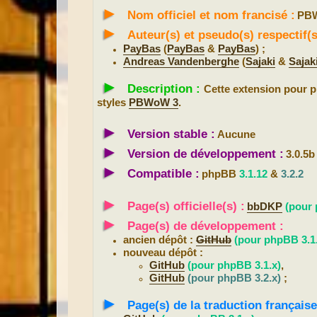
s
►
a
Nom officiel et nom francisé :
PBW
g
e
►
Auteur(s) et pseudo(s) respectif
PayBas
(
PayBas
&
PayBas
) ;
Andreas Vandenberghe
(
Sajaki
&
Sajak
►
Description :
Cette extension pour
styles
PBWoW 3
.
►
Version stable :
Aucune
►
Version de développement :
3.0.5
►
Compatible :
phpBB
3.1.12
&
3.2.2
►
Page(s) officielle(s) :
bbDKP
(pour 
►
Page(s) de développement :
ancien dépôt :
GitHub
(pour phpBB 3.1
nouveau dépôt :
GitHub
(pour phpBB 3.1.x)
,
GitHub
(pour phpBB 3.2.x)
;
►
Page(s) de la traduction française