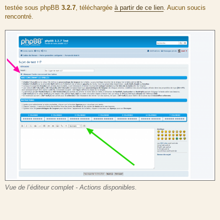
a
testée sous phpBB
3.2.7
, téléchargée
à partir de ce lien
. Aucun soucis
g
rencontré.
e
Vue de l’éditeur complet - Actions disponibles.