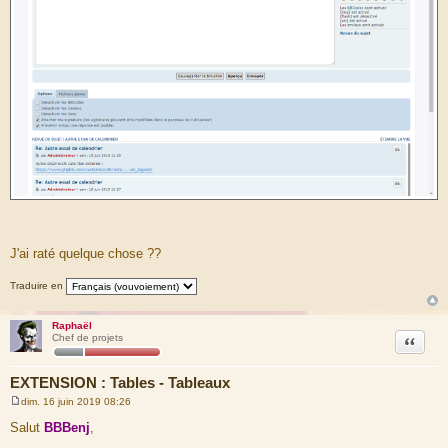
J'ai raté quelque chose ??
Traduire en
Raphaël
Citation
Chef de projets
EXTENSION : Tables - Tableaux
dim. 16 juin 2019 08:26
M
e
Salut
BBBenj
,
s
s