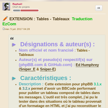
Raphaël
Citation
Chef de projets
EXTENSION : Tables - Tableaux
Traduction
EzCom
mer. 5 juil. 2017 04:28
M
e
s
s
►
Désignations & auteur(s) :
a
g
e
Nom officiel et nom francisé :
Tables -
Tableaux
Auteur(s) et pseudo(s) respectif(s) sur
(phpBB.com & GitHub.com) :
Ed Humphrey
(
Sniper_E
&
Sniper-E
)
►
Caractéristiques :
Description :
Cette extension pour phpBB
3.1.x
&
3.2.x
permet d’avoir un BBCode performant
pour publier un tableau composé de tables dans
les messages. L’outil est très complet, j’ai pu le
tester dans des situations où le tableau provenait
d’un formatage en HTML et j’ai pu reconstituer le