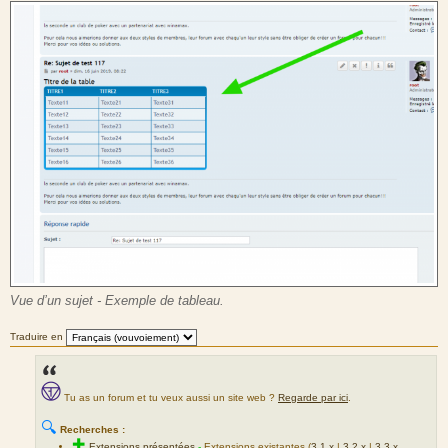
Vue d’un sujet - Exemple de tableau.
Traduire en
Tu as un forum et tu veux aussi un site web ?
Regarde par ici
.
🔍
Recherches :
✚
Extensions présentées
-
Extensions existantes (
3.1.x
|
3.2.x
|
3.3.x