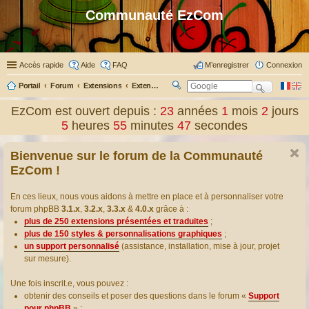
Communauté EzCom
Accès rapide
Aide
FAQ
M’enregistrer
Connexion
Portail
Forum
Extensions
Extensions présentées & traduites
R
ec
EzCom est ouvert depuis :
23
années
1
mois
2
jours
her
5
heures
55
minutes
48
secondes
ch
er
Bienvenue sur le forum de la Communauté
EzCom !
En ces lieux, nous vous aidons à mettre en place et à personnaliser votre
forum phpBB
3.1.x
,
3.2.x
,
3.3.x
&
4.0.x
grâce à :
plus de 250 extensions présentées et traduites
;
plus de 150 styles & personnalisations graphiques
;
un support personnalisé
(assistance, installation, mise à jour, projet
sur mesure).
Une fois inscrit.e, vous pouvez :
obtenir des conseils et poser des questions dans le forum «
Support
pour phpBB
» ;