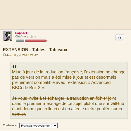
Raphaël
Citation
Chef de projets
EXTENSION : Tables - Tableaux
dim. 30 juil. 2017 21:42
M
e
s
s
Mise à jour de la traduction française, l’extension ne change
a
g
pas de version mais a été mise à jour et est désormais
e
pleinement compatible avec l’extension « Advanced
BBCode Box 3 ».
Je vous invite à télécharger la traduction en fichier joint
dans le premier message de ce sujet plutôt que sur GitHub
étant donné que celle-ci est en attente d’être publiée sur ce
dernier.
Traduire en