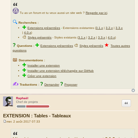
Tu as un forum et tu veux aussi un site web ?
Regarde par ici
.
🔍
Recherches :
✚
Extensions présentées
-
Extensions existantes (
3.1.x
|
3.2.x
|
3.3.x
|
4.0.x
)
🎨
Styles présentés
- Styles existants (
3.1.x
|
3.2.x
|
3.3.x
|
4.0.x
)
★
?
✚
🎨
Questions :
Extensions présentées
Styles présentés
Toutes autres
questions
📖
Documentations :
✚
Installer une extension
✚
Installer une extension téléchargée sur GitHub
✚
Créer une extension
✍
?
?
Traductions :
Demander
Proposer
Raphaël
Citation
Chef de projets
EXTENSION : Tables - Tableaux
mer. 2 août 2017 07:33
M
e
s
s