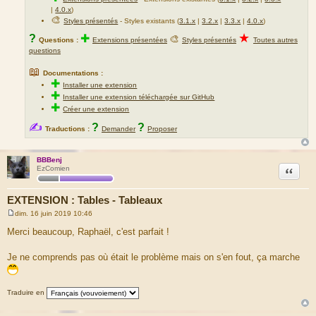
|
4.0.x
)
🎨
Styles présentés
- Styles existants (
3.1.x
|
3.2.x
|
3.3.x
|
4.0.x
)
★
?
✚
🎨
Questions :
Extensions présentées
Styles présentés
Toutes autres
questions
📖
Documentations :
✚
Installer une extension
✚
Installer une extension téléchargée sur GitHub
✚
Créer une extension
✍
?
?
Traductions :
Demander
Proposer
BBBenj
Citation
EzComien
EXTENSION : Tables - Tableaux
dim. 16 juin 2019 10:46
M
e
Merci beaucoup, Raphaël, c'est parfait !
s
s
a
Je ne comprends pas où était le problème mais on s'en fout, ça marche
g
e
Traduire en