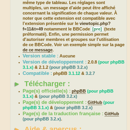
même type de tableau. Les réglages sont
multiples, un message d’aide peut être affiché
concernant la signification de chaque valeur. À
noter que cette extension est compatible avec
l’extension présentée sur le
viewtopic.php?
f=11&t=49
notamment le BBCode
[pre]
(texte
préformaté). Enfin, une permission permet
d'autoriser membres et groupes sur l'utilisation
de ce BBCode. Voir un exemple simple sur la page
de ce message
.
Version stable :
Aucune
Version de développement :
2.0.8
(pour phpBB
3.1.x)
& 2.1.2
(pour phpBB 3.2.x)
Compatible :
phpBB
3.1.12
&
3.2.7
►
Télécharger :
Page(s) officielle(s) :
phpBB
(pour phpBB
3.1.x)
&
(pour phpBB 3.2.x)
Page(s) de développement :
GitHub
(pour
phpBB 3.1.x)
&
(pour phpBB 3.2.x)
Page(s) de la traduction française :
GitHub
(pour phpBB 3.2.x)
.
►
Aide & aperçus :