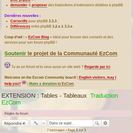
demander
&
proposer
des traductions d’extensions dédiées à phpBB.
Dernières nouvelles :
Correctifs
pour phpBB
3.3.3
;
Différences
entre phpBB
3.2.x
&
3.3.x
.
Coup d’œil :
«
EzCom Blog
» idéal pour trouver des conseils et des
services pour son forum phpBB !
Soutenir
le projet de la Communauté EzCom
.
Tu as un forum et tu veux aussi un site web ?
Regarde par ici
.
Welcome on the Ezcom Community board!
|
English visitors, may I
help you?
|
Make a donation
to EzCom
.
EXTENSION : Tables - Tableaux
Traduction
EzCom
Règles du forum
Répondre
7 messages • Page
1
sur
1