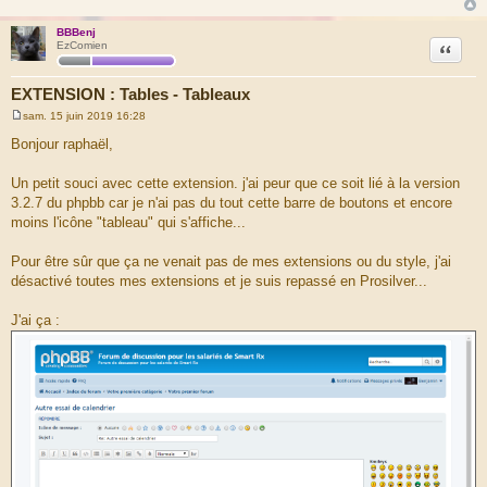
BBBenj
Citation
EzComien
EXTENSION : Tables - Tableaux
sam. 15 juin 2019 16:28
M
e
Bonjour raphaël,
s
s
a
Un petit souci avec cette extension. j'ai peur que ce soit lié à la version
g
3.2.7 du phpbb car je n'ai pas du tout cette barre de boutons et encore
e
moins l'icône "tableau" qui s'affiche...
Pour être sûr que ça ne venait pas de mes extensions ou du style, j'ai
désactivé toutes mes extensions et je suis repassé en Prosilver...
J'ai ça :