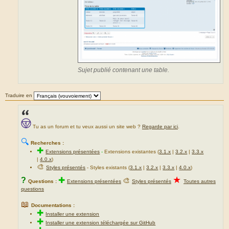
Sujet publié contenant une table.
Traduire en
Tu as un forum et tu veux aussi un site web ?
Regarde par ici
.
🔍
Recherches :
✚
Extensions présentées
-
Extensions existantes (
3.1.x
|
3.2.x
|
3.3.x
|
4.0.x
)
🎨
Styles présentés
- Styles existants (
3.1.x
|
3.2.x
|
3.3.x
|
4.0.x
)
★
?
✚
🎨
Questions :
Extensions présentées
Styles présentés
Toutes autres
questions
📖
Documentations :
✚
Installer une extension
✚
Installer une extension téléchargée sur GitHub