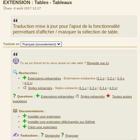
EXTENSION : Tables - Tableaux
ven. 4 août 2017 12:17
M
e
s
s
Traduction mise à jour pour l’ajout de la fonctionnalité
a
g
permettant d’afficher / masquer la sélection de table.
e
Traduire en
Tu as un forum et tu veux aussi un site web ?
Regarde par ici
.
🔍
Recherches :
✚
Extensions présentées
-
Extensions existantes (
3.1.x
|
3.2.x
|
3.3.x
|
4.0.x
)
🎨
Styles présentés
- Styles existants (
3.1.x
|
3.2.x
|
3.3.x
|
4.0.x
)
★
?
✚
🎨
Questions :
Extensions présentées
Styles présentés
Toutes autres
questions
📖
Documentations :
✚
Installer une extension
✚
Installer une extension téléchargée sur GitHub
✚
Créer une extension
✍
?
?
Traductions :
Demander
Proposer