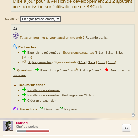
Mise à jour pour la version de développement
2.1.2
ajoutant
a
g
une permission sur l'utilisation de ce BBCode.
e
Traduire en
Tu as un forum et tu veux aussi un site web ?
Regarde par ici
.
🔍
Recherches :
✚
Extensions présentées
-
Extensions existantes (
3.1.x
|
3.2.x
|
3.3.x
|
4.0.x
)
🎨
Styles présentés
- Styles existants (
3.1.x
|
3.2.x
|
3.3.x
|
4.0.x
)
★
?
✚
🎨
Questions :
Extensions présentées
Styles présentés
Toutes autres
questions
📖
Documentations :
✚
Installer une extension
✚
Installer une extension téléchargée sur GitHub
✚
Créer une extension
✍
?
?
Traductions :
Demander
Proposer
Raphaël
Citation
Chef de projets