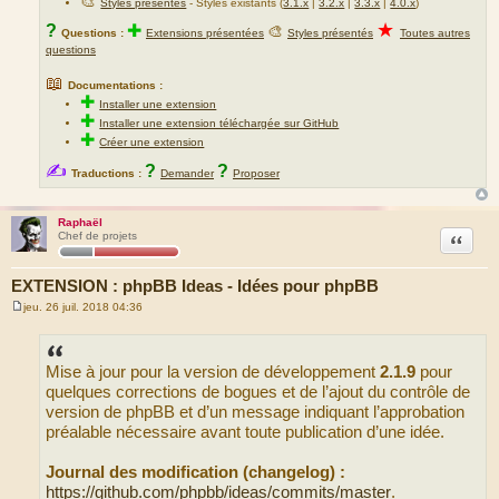
🎨
Styles présentés
- Styles existants (
3.1.x
|
3.2.x
|
3.3.x
|
4.0.x
)
★
?
✚
🎨
Questions :
Extensions présentées
Styles présentés
Toutes autres
questions
📖
Documentations :
✚
Installer une extension
✚
Installer une extension téléchargée sur GitHub
✚
Créer une extension
✍
?
?
Traductions :
Demander
Proposer
Raphaël
Citation
Chef de projets
EXTENSION : phpBB Ideas - Idées pour phpBB
jeu. 26 juil. 2018 04:36
M
e
s
s
Mise à jour pour la version de développement
2.1.9
pour
a
g
quelques corrections de bogues et de l’ajout du contrôle de
e
version de phpBB et d’un message indiquant l’approbation
préalable nécessaire avant toute publication d’une idée.
Journal des modification (changelog) :
https://github.com/phpbb/ideas/commits/master
.