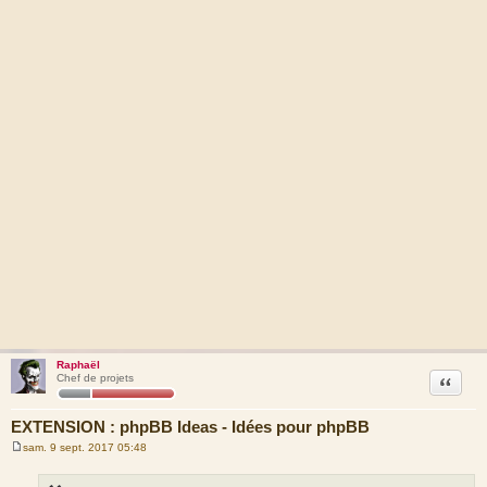
Raphaël
Citation
Chef de projets
EXTENSION : phpBB Ideas - Idées pour phpBB
sam. 9 sept. 2017 05:48
M
e
s