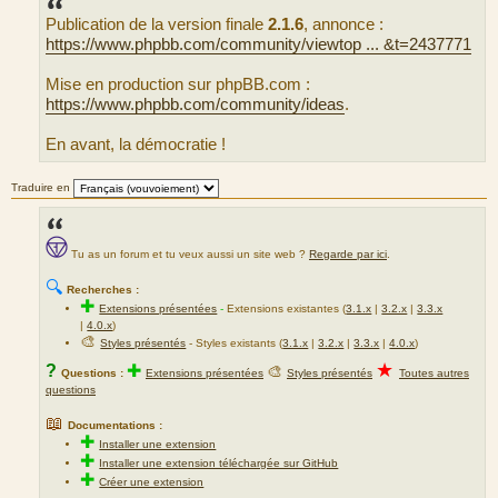
s
Publication de la version finale
2.1.6
, annonce :
a
g
https://www.phpbb.com/community/viewtop ... &t=2437771
e
Mise en production sur phpBB.com :
https://www.phpbb.com/community/ideas
.
En avant, la démocratie !
Traduire en
Tu as un forum et tu veux aussi un site web ?
Regarde par ici
.
🔍
Recherches :
✚
Extensions présentées
-
Extensions existantes (
3.1.x
|
3.2.x
|
3.3.x
|
4.0.x
)
🎨
Styles présentés
- Styles existants (
3.1.x
|
3.2.x
|
3.3.x
|
4.0.x
)
★
?
✚
🎨
Questions :
Extensions présentées
Styles présentés
Toutes autres
questions
📖
Documentations :
✚
Installer une extension
✚
Installer une extension téléchargée sur GitHub
✚
Créer une extension