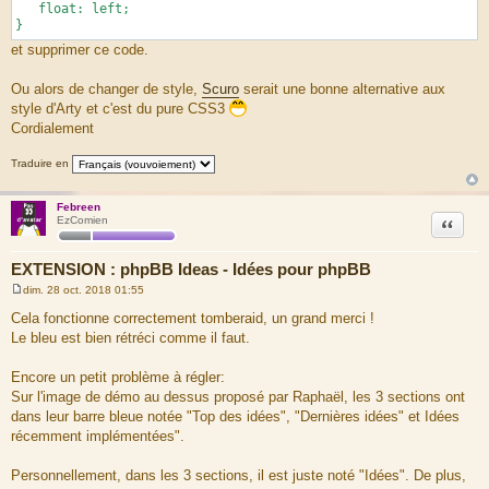
float: left;
}
et supprimer ce code.
Ou alors de changer de style,
Scuro
serait une bonne alternative aux
style d'Arty et c'est du pure CSS3
Cordialement
Traduire en
Febreen
Citation
EzComien
EXTENSION : phpBB Ideas - Idées pour phpBB
dim. 28 oct. 2018 01:55
M
e
Cela fonctionne correctement tomberaid, un grand merci !
s
Le bleu est bien rétréci comme il faut.
s
a
g
Encore un petit problème à régler:
e
Sur l'image de démo au dessus proposé par Raphaël, les 3 sections ont
dans leur barre bleue notée "Top des idées", "Dernières idées" et Idées
récemment implémentées".
Personnellement, dans les 3 sections, il est juste noté "Idées". De plus,