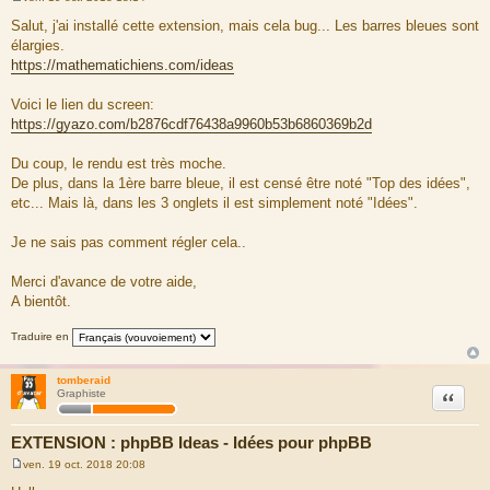
M
e
Salut, j'ai installé cette extension, mais cela bug... Les barres bleues sont
s
élargies.
s
a
https://mathematichiens.com/ideas
g
e
Voici le lien du screen:
https://gyazo.com/b2876cdf76438a9960b53b6860369b2d
Du coup, le rendu est très moche.
De plus, dans la 1ère barre bleue, il est censé être noté "Top des idées",
etc... Mais là, dans les 3 onglets il est simplement noté "Idées".
Je ne sais pas comment régler cela..
Merci d'avance de votre aide,
A bientôt.
Traduire en
tomberaid
Citation
Graphiste
EXTENSION : phpBB Ideas - Idées pour phpBB
ven. 19 oct. 2018 20:08
M
e