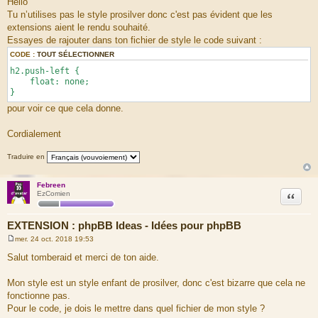
Hello
s
Tu n’utilises pas le style prosilver donc c'est pas évident que les
s
a
extensions aient le rendu souhaité.
g
Essayes de rajouter dans ton fichier de style le code suivant :
e
CODE :
TOUT SÉLECTIONNER
h2.push-left {
float: none;
}
pour voir ce que cela donne.
Cordialement
Traduire en
Febreen
Citation
EzComien
EXTENSION : phpBB Ideas - Idées pour phpBB
mer. 24 oct. 2018 19:53
M
e
Salut tomberaid et merci de ton aide.
s
s
a
Mon style est un style enfant de prosilver, donc c'est bizarre que cela ne
g
fonctionne pas.
e
Pour le code, je dois le mettre dans quel fichier de mon style ?