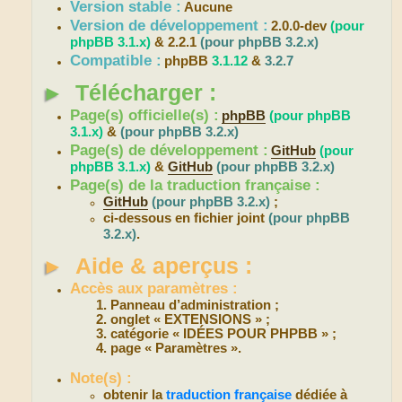
Version stable :
Aucune
Version de développement :
2.0.0-dev
(pour
phpBB 3.1.x)
& 2.2.1
(pour phpBB 3.2.x)
Compatible :
phpBB
3.1.12
&
3.2.7
►
Télécharger :
Page(s) officielle(s) :
phpBB
(pour phpBB
3.1.x)
&
(pour phpBB 3.2.x)
Page(s) de développement :
GitHub
(pour
phpBB 3.1.x)
&
GitHub
(pour phpBB 3.2.x)
Page(s) de la traduction française :
GitHub
(pour phpBB 3.2.x)
;
ci-dessous en fichier joint
(pour phpBB
3.2.x)
.
►
Aide & aperçus :
Accès aux paramètres :
Panneau d’administration ;
onglet « EXTENSIONS » ;
catégorie « IDÉES POUR PHPBB » ;
page « Paramètres ».
Note(s) :
obtenir la
traduction française
dédiée à