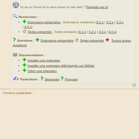
Tu as un forum et tu veux aussi un site web ?
Regarde par ici
.
🔍
Recherches :
✚
Extensions présentées
-
Extensions existantes (
3.1.x
|
3.2.x
|
3.3.x
|
4.0.x
)
🎨
Styles présentés
- Styles existants (
3.1.x
|
3.2.x
|
3.3.x
|
4.0.x
)
★
?
✚
🎨
Questions :
Extensions présentées
Styles présentés
Toutes autres
questions
📖
Documentations :
✚
Installer une extension
✚
Installer une extension téléchargée sur GitHub
✚
Créer une extension
✍
?
?
Traductions :
Demander
Proposer
Contenu publicitaire :