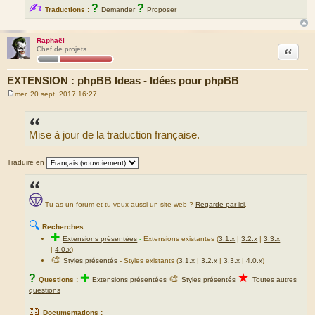
✍
?
?
Traductions :
Demander
Proposer
Raphaël
Citation
Chef de projets
EXTENSION : phpBB Ideas - Idées pour phpBB
mer. 20 sept. 2017 16:27
M
e
s
s
Mise à jour de la traduction française.
a
g
e
Traduire en
Tu as un forum et tu veux aussi un site web ?
Regarde par ici
.
🔍
Recherches :
✚
Extensions présentées
-
Extensions existantes (
3.1.x
|
3.2.x
|
3.3.x
|
4.0.x
)
🎨
Styles présentés
- Styles existants (
3.1.x
|
3.2.x
|
3.3.x
|
4.0.x
)
★
?
✚
🎨
Questions :
Extensions présentées
Styles présentés
Toutes autres
questions
📖
Documentations :