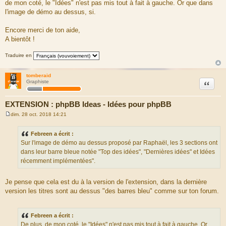
de mon coté, le "Idées" n'est pas mis tout à fait à gauche. Or que dans
l'image de démo au dessus, si.
Encore merci de ton aide,
A bientôt !
Traduire en
tomberaid
Citation
Graphiste
EXTENSION : phpBB Ideas - Idées pour phpBB
dim. 28 oct. 2018 14:21
M
e
s
Febreen a écrit :
s
Sur l'image de démo au dessus proposé par Raphaël, les 3 sections ont
a
g
dans leur barre bleue notée "Top des idées", "Dernières idées" et Idées
e
récemment implémentées".
Je pense que cela est du à la version de l'extension, dans la dernière
version les titres sont au dessus "des barres bleu" comme sur ton forum.
Febreen a écrit :
De plus, de mon coté, le "Idées" n'est pas mis tout à fait à gauche. Or