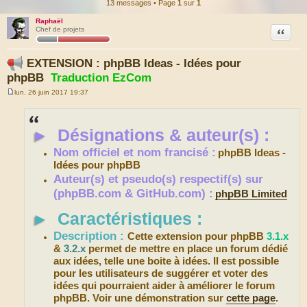
13 messages • Page
1
sur
1
Raphaël
Citation
Chef de projets
EXTENSION : phpBB Ideas - Idées pour
phpBB
Traduction EzCom
lun. 26 juin 2017 19:37
M
e
s
s
►
Désignations & auteur(s) :
a
g
e
Nom officiel et nom francisé :
phpBB Ideas -
Idées pour phpBB
Auteur(s) et pseudo(s) respectif(s) sur
(phpBB.com & GitHub.com) :
phpBB Limited
►
Caractéristiques :
Description :
Cette extension pour phpBB
3.1.x
&
3.2.x
permet de mettre en place un forum dédié
aux idées, telle une boite à idées. Il est possible
pour les utilisateurs de suggérer et voter des
idées qui pourraient aider à améliorer le forum
phpBB. Voir une démonstration sur
cette page
.