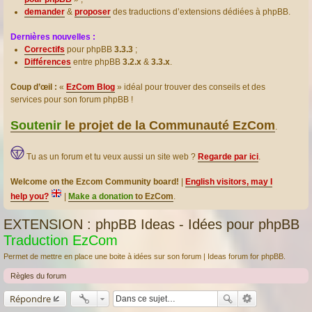
demander
&
proposer
des traductions d’extensions dédiées à phpBB.
Dernières nouvelles :
Correctifs
pour phpBB
3.3.3
;
Différences
entre phpBB
3.2.x
&
3.3.x
.
Coup d’œil :
«
EzCom Blog
» idéal pour trouver des conseils et des
services pour son forum phpBB !
Soutenir
le projet de la Communauté EzCom
.
Tu as un forum et tu veux aussi un site web ?
Regarde par ici
.
Welcome on the Ezcom Community board!
|
English visitors, may I
help you?
|
Make a donation
to EzCom
.
EXTENSION : phpBB Ideas - Idées pour phpBB
Traduction EzCom
Permet de mettre en place une boite à idées sur son forum | Ideas forum for phpBB.
Règles du forum
Répondre