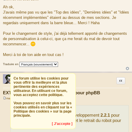
M
e
Ah ok,
s
J'avais même pas vu que les "Top des idées", "Dernières idées" et "Idées
s
a
récemment implémentées" étaient au dessus de mes sections. Je
g
regardais uniquement dans la barre bleue... Merci ! Haha
e
Pour le changement de style, j'ai déjà tellement apporté de changements
de personnalisation à celui-ci, que ça me ferait du mal de devoir tout
recommencer...
Merci à toi de ton aide en tout cas !
Traduire en
Raphaël
Ce forum utilise les cookies pour
Citation
Chef de projets
vous offrir la meilleure et la plus
pertinente des expériences
utilisateur. En utilisant ce forum,
EXTENSION : phpBB Ideas - Idées pour phpBB
vous acceptez cette politique.
mar. 14 mai 2019 11:11
M
Vous pouvez en savoir plus sur les
e
cookies utilisés en cliquant sur la «
s
Politique des cookies » sur la page
s
Mise à jour pour la version de développement
2.2.1
pour
principale.
a
g
quelques corrections de bogues et le retrait du robot pour
e
[ J’accepte ]
publier les idées.