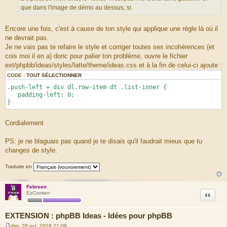
que dans l'image de démo au dessus, si.
Encore une fois, c'est à cause de ton style qui applique une règle là où il
ne devrait pas.
Je ne vais pas te refaire le style et corriger toutes ses incohérences (et
cois moi il en a) donc pour palier ton problème, ouvre le fichier
ext/phpbb/ideas/styles/latte/theme/ideas.css et à la fin de celui-ci ajoute :
CODE :
TOUT SÉLECTIONNER
.push-left + div dl.row-item dt .list-inner {
padding-left: 0;
}
Cordialement
PS: je ne blaguais pas quand je te disais qu'il faudrait mieux que tu
changes de style.
Traduire en
Febreen
Citation
EzComien
EXTENSION : phpBB Ideas - Idées pour phpBB
dim. 28 oct. 2018 21:09