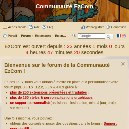
Communauté EzCom
Accès rapide
Aide
FAQ
M’enregistrer
Connexion
Portail
Forum
Extensions
Extensions présentées & traduites
R
ec
EzCom est ouvert depuis :
23
années
1
mois
0
jours
her
4
heures
47
minutes
21
secondes
ch
er
Bienvenue sur le forum de la Communauté
EzCom !
En ces lieux, nous vous aidons à mettre en place et à personnaliser votre
forum phpBB
3.1.x
,
3.2.x
,
3.3.x
&
4.0.x
grâce à :
plus de 250 extensions présentées et traduites
;
plus de 150 styles & personnalisations graphiques
;
un support personnalisé
(assistance, installation, mise à jour, projet
sur mesure).
Une fois inscrit.e, vous pouvez :
obtenir des conseils et poser des questions dans le forum «
Support
pour phpBB
» ;