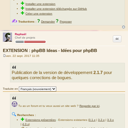
✚
Installer une extension
✚
Installer une extension téléchargée sur GitHub
✚
Créer une extension
✍
?
?
Traductions :
Demander
Proposer
Raphaël
Citation
Chef de projets
EXTENSION : phpBB Ideas - Idées pour phpBB
ven. 22 sept. 2017 11:35
M
e
s
s
Publication de la version de développement
2.1.7
pour
a
g
quelques corrections de bogues.
e
Traduire en
Tu as un forum et tu veux aussi un site web ?
Regarde par ici
.
🔍
Recherches :
✚
Extensions présentées
-
Extensions existantes (
3.1.x
|
3.2.x
|
3.3.x
|
4.0.x
)