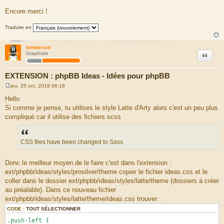
Encore merci !
Traduire en
tomberaid
Citation
Graphiste
EXTENSION : phpBB Ideas - Idées pour phpBB
jeu. 25 oct. 2018 06:18
M
e
Hello
s
Si comme je pense, tu utilises le style Latte d'Arty alors c'est un peu plus
s
a
compliqué car il utilise des fichiers scss
g
e
CSS files have been changed to Sass
Donc le meilleur moyen de le faire c'est dans l'extension :
ext/phpbb/ideas/styles/prosilver/theme copier le fichier ideas.css et le
coller dans le dossier ext/phpbb/ideas/styles/latte/theme (dossiers à créer
au préalable). Dans ce nouveau fichier
ext/phpbb/ideas/styles/latte/theme/ideas.css trouver :
CODE :
TOUT SÉLECTIONNER
.push-left {