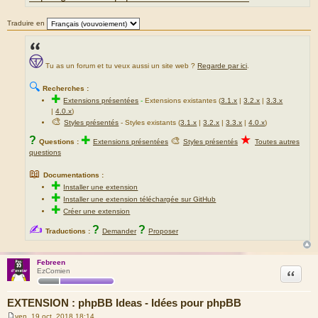
Traduire en
Tu as un forum et tu veux aussi un site web ?
Regarde par ici
.
🔍
Recherches :
✚
Extensions présentées
-
Extensions existantes (
3.1.x
|
3.2.x
|
3.3.x
|
4.0.x
)
🎨
Styles présentés
- Styles existants (
3.1.x
|
3.2.x
|
3.3.x
|
4.0.x
)
★
?
✚
🎨
Questions :
Extensions présentées
Styles présentés
Toutes autres
questions
📖
Documentations :
✚
Installer une extension
✚
Installer une extension téléchargée sur GitHub
✚
Créer une extension
✍
?
?
Traductions :
Demander
Proposer
Febreen
Citation
EzComien
EXTENSION : phpBB Ideas - Idées pour phpBB
ven. 19 oct. 2018 18:14