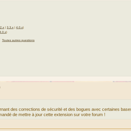
.2.x
|
3.3.x
|
4.0.x
)
4.0.x
)
★
Toutes autres questions
m
nant des corrections de sécurité et des bogues avec certaines base
ndé de mettre à jour cette extension sur votre forum !