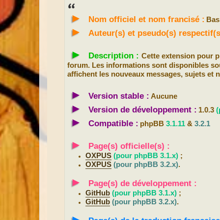
s
s
►
a
Nom officiel et nom francisé :
Basi
g
e
►
Auteur(s) et pseudo(s) respectif
►
Description :
Cette extension pour
forum. Les informations sont disponibles sou
affichent les nouveaux messages, sujets et 
►
Version stable :
Aucune
►
Version de développement :
1.0.3
(
►
Compatible :
phpBB
3.1.11
&
3.2.1
►
Page(s) officielle(s) :
OXPUS
(pour phpBB 3.1.x)
;
OXPUS
(pour phpBB 3.2.x)
.
►
Page(s) de développement :
GitHub
(pour phpBB 3.1.x)
;
GitHub
(pour phpBB 3.2.x)
.
►