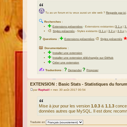
Tu as un forum et tu veux aussi un site web ?
Regarde par ici
.
🔍
Recherches :
✚
Extensions présentées
-
Extensions existantes (
3.1.x
|
3
🎨
Styles présentés
- Styles existants (
3.1.x
|
3.2.x
|
3.3.x
|
?
✚
🎨
Questions :
Extensions présentées
Styles présentés
📖
Documentations :
✚
Installer une extension
✚
Installer une extension téléchargée sur GitHub
✚
Créer une extension
✍
?
?
Traductions :
Demander
Proposer
EXTENSION : Basic Stats - Statistiques du foru
par
Raphaël
»
mer. 30 août 2017 00:54
M
e
s
s
Mise à jour pour les version
1.0.3
&
1.1.3
concer
a
g
données autres que MySQL. Il est donc recomma
e
Traduire en