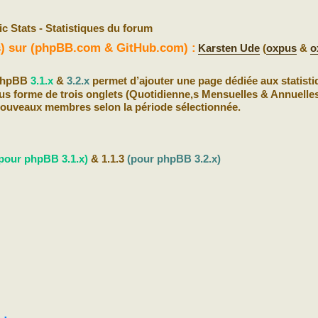
c Stats - Statistiques du forum
(s) sur (phpBB.com & GitHub.com) :
Karsten Ude
(
oxpus
&
o
 phpBB
3.1.x
&
3.2.x
permet d’ajouter une page dédiée aux statist
s forme de trois onglets (Quotidienne,s Mensuelles & Annuelles)
nouveaux membres selon la période sélectionnée.
pour phpBB 3.1.x)
& 1.1.3
(pour phpBB 3.2.x)