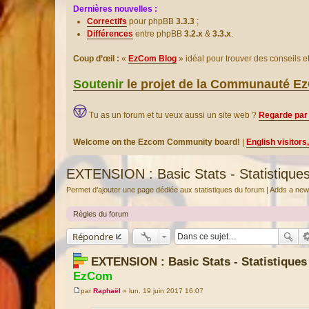
Dernières nouvelles :
Correctifs
pour phpBB
3.3.3
;
Différences
entre phpBB
3.2.x
&
3.3.x
.
Coup d’œil :
«
EzCom Blog
» idéal pour trouver des conseils 
Soutenir
le projet de la Communauté 
Tu as un forum et tu veux aussi un site web ?
Regarde par 
Welcome on the Ezcom Community board!
|
English visitors
EXTENSION : Basic Stats - Statistique
Permet d’ajouter une page dédiée aux statistiques du forum | Adds a new
Règles du forum
Répondre
EXTENSION : Basic Stats - Statistique
EzCom
par
Raphaël
»
lun. 19 juin 2017 16:07
M
e