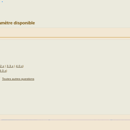
 :
mètre disponible
.2.x
|
3.3.x
|
4.0.x
)
4.0.x
)
★
Toutes autres questions