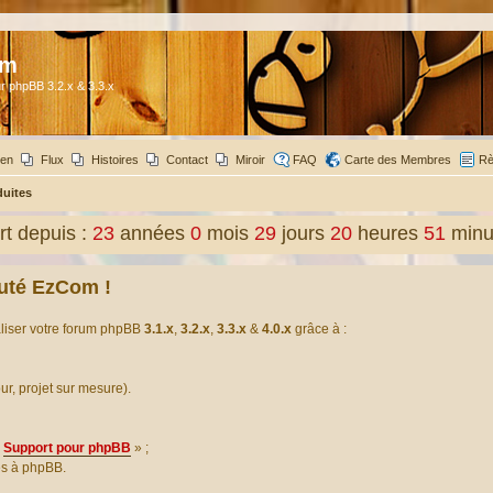
om
r phpBB 3.2.x & 3.3.x
ien
Flux
Histoires
Contact
Miroir
FAQ
Carte des Membres
Rè
duites
t depuis :
23
années
0
mois
29
jours
20
heures
51
minu
uté EzCom !
aliser votre forum phpBB
3.1.x
,
3.2.x
,
3.3.x
&
4.0.x
grâce à :
our, projet sur mesure).
Support pour phpBB
» ;
es à phpBB.