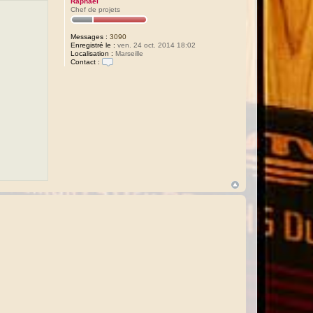
Raphaël
Chef de projets
Messages :
3090
Enregistré le :
ven. 24 oct. 2014 18:02
Localisation :
Marseille
Contact :
C
o
n
t
a
c
t
e
r
R
a
p
h
a
ë
l