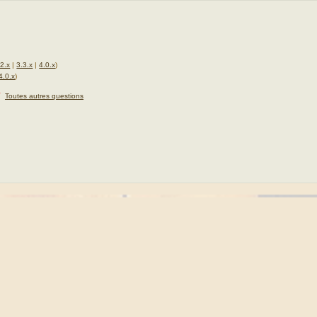
.2.x
|
3.3.x
|
4.0.x
)
4.0.x
)
★
Toutes autres questions