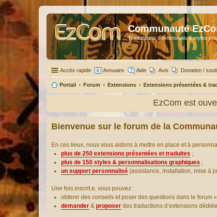
Communauté EzC
Traductions d'extensions & styles pou
Accès rapide
Annuaire
Aide
Avis
Donation / sout
Portail
Forum
Extensions
Extensions présentées & tra
EzCom est ouver
Bienvenue sur le forum de la Communa
En ces lieux, nous vous aidons à mettre en place et à personn
plus de 250 extensions présentées et traduites
;
plus de 150 styles & personnalisations graphiques
;
un support personnalisé
(assistance, installation, mise à j
Une fois inscrit.e, vous pouvez :
obtenir des conseils et poser des questions dans le forum «
demander
&
proposer
des traductions d’extensions dédié