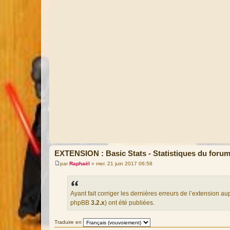
EXTENSION : Basic Stats - Statistiques du foru
par
Raphaël
»
mer. 21 juin 2017 06:58
M
e
s
s
a
Ayant fait corriger les dernières erreurs de l’extension a
g
phpBB
3.2.x
) ont été publiées.
e
Traduire en