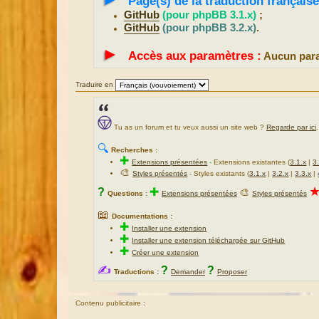
Page(s) de la traduction française
GitHub
(pour phpBB 3.1.x)
;
GitHub
(pour phpBB 3.2.x)
.
►
Accès aux paramètres :
Aucun para
Traduire en
Tu as un forum et tu veux aussi un site web ?
Regarde par ici
.
🔍
Recherches :
✚
Extensions présentées
-
Extensions existantes (
3.1.x
|
3
🎨
Styles présentés
- Styles existants (
3.1.x
|
3.2.x
|
3.3.x
|
?
✚
🎨
Questions :
Extensions présentées
Styles présentés
📖
Documentations :
✚
Installer une extension
✚
Installer une extension téléchargée sur GitHub
✚
Créer une extension
✍
?
?
Traductions :
Demander
Proposer
Contenu publicitaire :