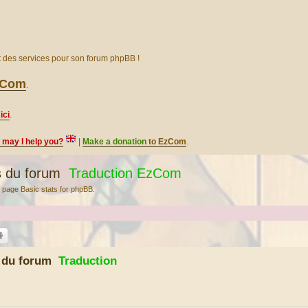
et des services pour son forum phpBB !
EzCom
.
ici
.
, may I help you?
|
Make a donation
to EzCom
.
s du forum
Traduction EzCom
 page Basic stats for phpBB.
s du forum
Traduction