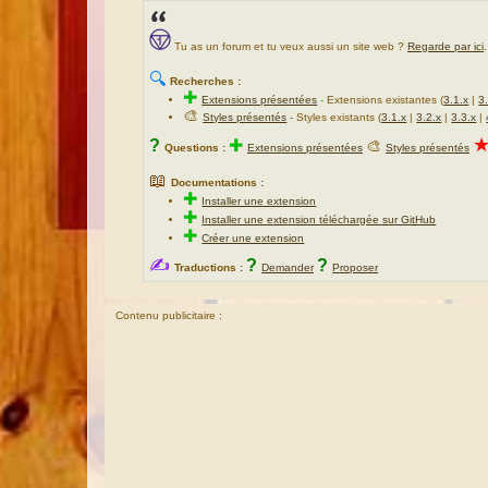
Tu as un forum et tu veux aussi un site web ?
Regarde par ici
.
🔍
Recherches :
✚
Extensions présentées
-
Extensions existantes (
3.1.x
|
3
🎨
Styles présentés
- Styles existants (
3.1.x
|
3.2.x
|
3.3.x
|
?
✚
🎨
Questions :
Extensions présentées
Styles présentés
📖
Documentations :
✚
Installer une extension
✚
Installer une extension téléchargée sur GitHub
✚
Créer une extension
✍
?
?
Traductions :
Demander
Proposer
Contenu publicitaire :