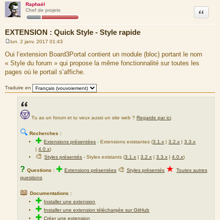
Raphaël
Citation
Chef de projets
EXTENSION : Quick Style - Style rapide
lun. 2 janv. 2017 01:43
M
e
Oui l’extension Board3Portal contient un module (bloc) portant le nom
s
« Style du forum » qui propose la même fonctionnalité sur toutes les
s
a
pages où le portail s’affiche.
g
e
Traduire en
Tu as un forum et tu veux aussi un site web ?
Regarde par ici
.
🔍
Recherches :
✚
Extensions présentées
-
Extensions existantes (
3.1.x
|
3.2.x
|
3.3.x
|
4.0.x
)
🎨
Styles présentés
- Styles existants (
3.1.x
|
3.2.x
|
3.3.x
|
4.0.x
)
★
?
✚
🎨
Questions :
Extensions présentées
Styles présentés
Toutes autres
questions
📖
Documentations :
✚
Installer une extension
✚
Installer une extension téléchargée sur GitHub
✚
Créer une extension