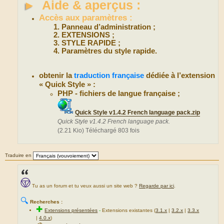
►
Aide & aperçus :
Accès aux paramètres :
Panneau d’administration ;
EXTENSIONS ;
STYLE RAPIDE ;
Paramètres du style rapide.
obtenir la
traduction française
dédiée à l’extension
« Quick Style » :
PHP - fichiers de langue française ;
Quick Style v1.4.2 French language pack.zip
Quick Style v1.4.2 French language pack.
(2.21 Kio) Téléchargé 803 fois
Traduire en
Tu as un forum et tu veux aussi un site web ?
Regarde par ici
.
🔍
Recherches :
✚
Extensions présentées
-
Extensions existantes (
3.1.x
|
3.2.x
|
3.3.x
|
4.0.x
)