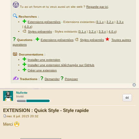
Tu as un forum et tu veux aussi un site web ?
Regarde par ici
.
🔍
Recherches :
✚
Extensions présentées
-
Extensions existantes (
3.1.x
|
3.2.x
|
3.3.x
|
4.0.x
)
🎨
Styles présentés
- Styles existants (
3.1.x
|
3.2.x
|
3.3.x
|
4.0.x
)
★
?
✚
🎨
Questions :
Extensions présentées
Styles présentés
Toutes autres
questions
📖
Documentations :
✚
Installer une extension
✚
Installer une extension téléchargée sur GitHub
✚
Créer une extension
✍
?
?
Traductions :
Demander
Proposer
Nullette
Citation
Invité
EXTENSION : Quick Style - Style rapide
mer. 8 juil. 2015 20:32
M
e
Merci
s
s
a
g