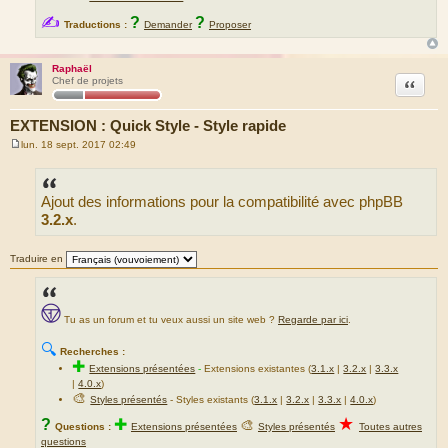
✍
?
?
Traductions :
Demander
Proposer
Raphaël
Citation
Chef de projets
EXTENSION : Quick Style - Style rapide
lun. 18 sept. 2017 02:49
M
e
s
s
Ajout des informations pour la compatibilité avec phpBB
a
g
3.2.x
.
e
Traduire en
Tu as un forum et tu veux aussi un site web ?
Regarde par ici
.
🔍
Recherches :
✚
Extensions présentées
-
Extensions existantes (
3.1.x
|
3.2.x
|
3.3.x
|
4.0.x
)
🎨
Styles présentés
- Styles existants (
3.1.x
|
3.2.x
|
3.3.x
|
4.0.x
)
★
?
✚
🎨
Questions :
Extensions présentées
Styles présentés
Toutes autres
questions