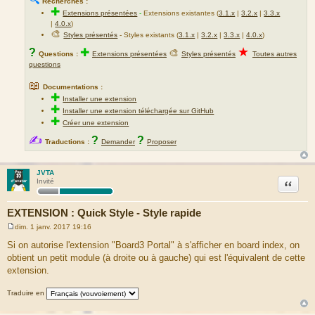
Recherches :
✚
Extensions présentées
-
Extensions existantes (
3.1.x
|
3.2.x
|
3.3.x
|
4.0.x
)
🎨
Styles présentés
- Styles existants (
3.1.x
|
3.2.x
|
3.3.x
|
4.0.x
)
★
?
✚
🎨
Questions :
Extensions présentées
Styles présentés
Toutes autres
questions
📖
Documentations :
✚
Installer une extension
✚
Installer une extension téléchargée sur GitHub
✚
Créer une extension
✍
?
?
Traductions :
Demander
Proposer
JVTA
Citation
Invité
EXTENSION : Quick Style - Style rapide
dim. 1 janv. 2017 19:16
M
e
Si on autorise l'extension "Board3 Portal" à s'afficher en board index, on
s
obtient un petit module (à droite ou à gauche) qui est l'équivalent de cette
s
a
extension.
g
e
Traduire en