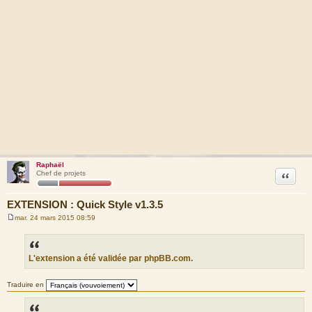
Raphaël
Citation
Chef de projets
EXTENSION : Quick Style v1.3.5
mar. 24 mars 2015 08:59
M
e
s
s
a
L'extension a été validée par phpBB.com.
g
e
Traduire en