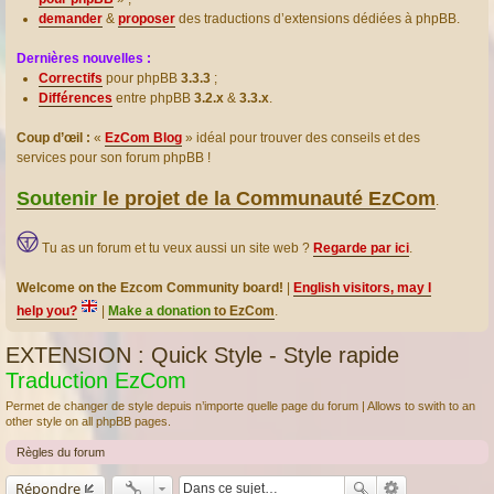
demander
&
proposer
des traductions d’extensions dédiées à phpBB.
Dernières nouvelles :
Correctifs
pour phpBB
3.3.3
;
Différences
entre phpBB
3.2.x
&
3.3.x
.
Coup d’œil :
«
EzCom Blog
» idéal pour trouver des conseils et des
services pour son forum phpBB !
Soutenir
le projet de la Communauté EzCom
.
Tu as un forum et tu veux aussi un site web ?
Regarde par ici
.
Welcome on the Ezcom Community board!
|
English visitors, may I
help you?
|
Make a donation
to EzCom
.
EXTENSION : Quick Style - Style rapide
Traduction EzCom
Permet de changer de style depuis n’importe quelle page du forum | Allows to swith to an
other style on all phpBB pages.
Règles du forum
Répondre