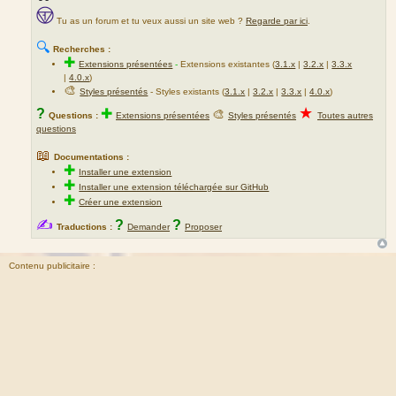
Tu as un forum et tu veux aussi un site web ?
Regarde par ici
.
🔍
Recherches :
✚
Extensions présentées
-
Extensions existantes (
3.1.x
|
3.2.x
|
3.3.x
|
4.0.x
)
🎨
Styles présentés
- Styles existants (
3.1.x
|
3.2.x
|
3.3.x
|
4.0.x
)
★
?
✚
🎨
Questions :
Extensions présentées
Styles présentés
Toutes autres
questions
📖
Documentations :
✚
Installer une extension
✚
Installer une extension téléchargée sur GitHub
✚
Créer une extension
✍
?
?
Traductions :
Demander
Proposer
Contenu publicitaire :