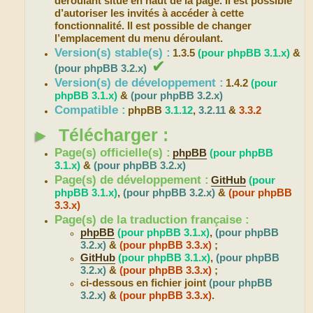
déroulant situé en haut de la page. Il est possible
d’autoriser les invités à accéder à cette
fonctionnalité. Il est possible de changer
l’emplacement du menu déroulant.
Version(s) stable(s) :
1.3.5
(pour phpBB 3.1.x)
&
✔
(pour phpBB 3.2.x)
Version(s) de développement :
1.4.2
(pour
phpBB 3.1.x)
&
(pour phpBB 3.2.x)
Compatible :
phpBB
3.1.12
,
3.2.11
&
3.3.2
►
Télécharger :
Page(s) officielle(s) :
phpBB
(pour phpBB
3.1.x)
&
(pour phpBB 3.2.x)
Page(s) de développement :
GitHub
(pour
phpBB 3.1.x)
,
(pour phpBB 3.2.x)
&
(pour phpBB
3.3.x)
Page(s) de la traduction française :
phpBB
(pour phpBB 3.1.x)
,
(pour phpBB
3.2.x)
&
(pour phpBB 3.3.x)
;
GitHub
(pour phpBB 3.1.x)
,
(pour phpBB
3.2.x)
&
(pour phpBB 3.3.x)
;
ci-dessous en fichier joint
(pour phpBB
3.2.x)
&
(pour phpBB 3.3.x)
.