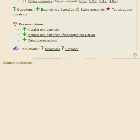
🎨
Styles présentés
- Styles existants (
3.1.x
|
3.2.x
|
3.3.x
|
4.0.x
)
★
?
✚
🎨
Questions :
Extensions présentées
Styles présentés
Toutes autres
questions
📖
Documentations :
✚
Installer une extension
✚
Installer une extension téléchargée sur GitHub
✚
Créer une extension
✍
?
?
Traductions :
Demander
Proposer
Contenu publicitaire :