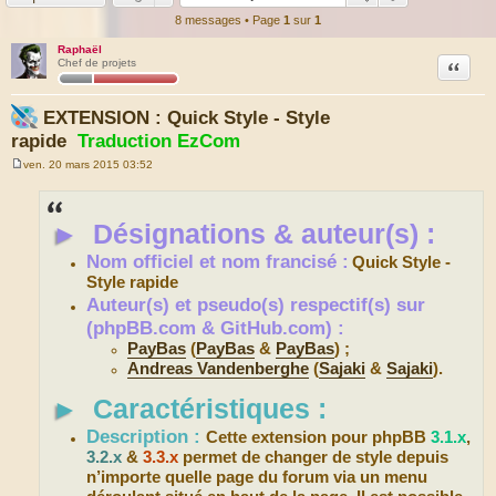
8 messages • Page
1
sur
1
Raphaël
Citation
Chef de projets
EXTENSION : Quick Style - Style
rapide
Traduction EzCom
ven. 20 mars 2015 03:52
M
e
s
s
►
Désignations & auteur(s) :
a
g
e
Nom officiel et nom francisé :
Quick Style -
Style rapide
Auteur(s) et pseudo(s) respectif(s) sur
(phpBB.com & GitHub.com) :
PayBas
(
PayBas
&
PayBas
) ;
Andreas Vandenberghe
(
Sajaki
&
Sajaki
).
►
Caractéristiques :
Description :
Cette extension pour phpBB
3.1.x
,
3.2.x
&
3.3.x
permet de changer de style depuis
n’importe quelle page du forum via un menu