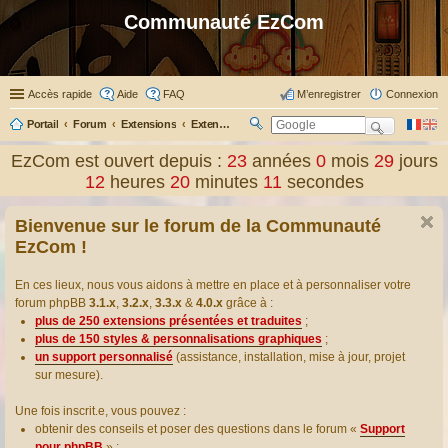
Communauté EzCom
Accès rapide
Aide
FAQ
M’enregistrer
Connexion
Portail
Forum
Extensions
Extensions présentées & traduites
R
ec
EzCom est ouvert depuis :
23
années
0
mois
29
jours
her
12
heures
20
minutes
12
secondes
ch
er
Bienvenue sur le forum de la Communauté
EzCom !
En ces lieux, nous vous aidons à mettre en place et à personnaliser votre
forum phpBB
3.1.x
,
3.2.x
,
3.3.x
&
4.0.x
grâce à :
plus de 250 extensions présentées et traduites
;
plus de 150 styles & personnalisations graphiques
;
un support personnalisé
(assistance, installation, mise à jour, projet
sur mesure).
Une fois inscrit.e, vous pouvez :
obtenir des conseils et poser des questions dans le forum «
Support
pour phpBB
» ;