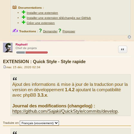
📖
Documentations :
✚
Installer une extension
✚
Installer une extension téléchargée sur GitHub
✚
Créer une extension
✍
?
?
Traductions :
Demander
Proposer
Raphaël
Citation
Chef de projets
EXTENSION : Quick Style - Style rapide
mar. 15 déc. 2020 02:34
M
e
s
s
Ajout des informations & mise à jour de la traduction pour la
a
g
version en développement
1.4.2
ajoutant la compatibilité
e
avec phpBB
3.3.x
.
Journal des modifications (changelog) :
https://github.com/Sajaki/QuickStyle/commits/develop
.
Traduire en