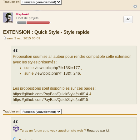
Traduire en
e
Raphaël
Citation
Chef de projets
EXTENSION : Quick Style - Style rapide
sam. 3 oct. 2015 05:09
M
e
s
s
a
Proposition soumise à l’auteur pour rendre compatible cette extension
g
avec les styles présentés :
e
sur le
viewtopic.php?f=13&t=177
;
sur le
viewtopic.php?f=13&t=246
.
Les propositions sont disponibles sur ces pages :
https://github.com/PayBas/QuickStyle/pull/14
&
https://github.com/PayBas/QuickStyle/pull/15
.
Traduire en
Tu as un forum et tu veux aussi un site web ?
Regarde par ici
.
🔍