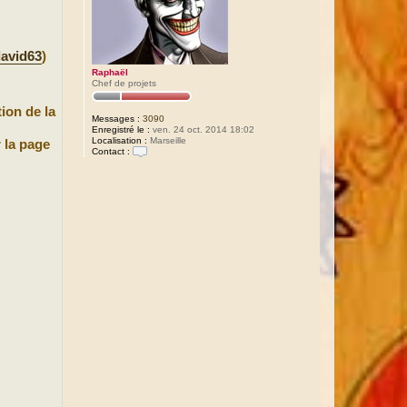
avid63
)
Raphaël
Chef de projets
ion de la
Messages :
3090
Enregistré le :
ven. 24 oct. 2014 18:02
Localisation :
Marseille
 la page
Contact :
C
o
n
t
a
c
t
e
r
R
a
p
h
a
ë
l