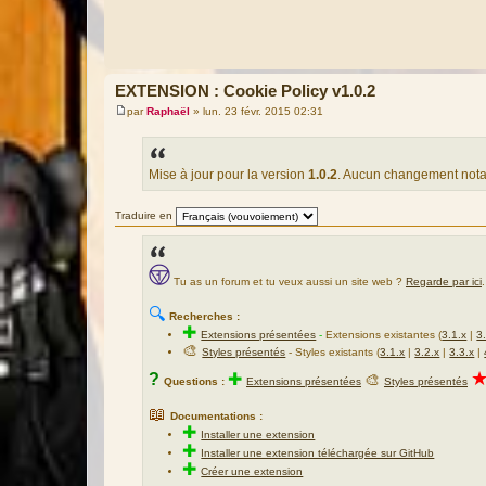
EXTENSION : Cookie Policy v1.0.2
par
Raphaël
»
lun. 23 févr. 2015 02:31
M
e
s
s
a
Mise à jour pour la version
1.0.2
. Aucun changement nota
g
e
Traduire en
Tu as un forum et tu veux aussi un site web ?
Regarde par ici
.
🔍
Recherches :
✚
Extensions présentées
-
Extensions existantes (
3.1.x
|
3
🎨
Styles présentés
- Styles existants (
3.1.x
|
3.2.x
|
3.3.x
|
?
✚
🎨
Questions :
Extensions présentées
Styles présentés
📖
Documentations :
✚
Installer une extension
✚
Installer une extension téléchargée sur GitHub
✚
Créer une extension