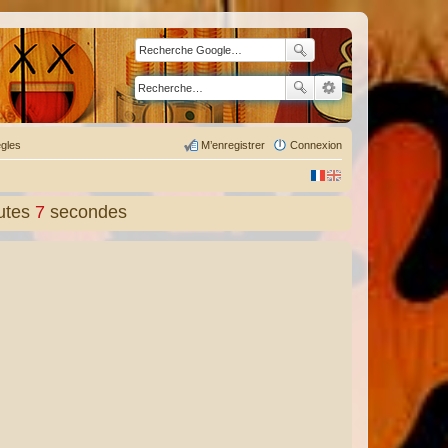
gles
M’enregistrer
Connexion
utes
8
secondes