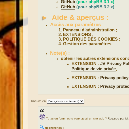
GitHub
(pour phpBB 3.1.x)
GitHub
(pour phpBB 3.2.x)
►
Aide & aperçus :
Accès aux paramètres :
Panneau d’administration ;
EXTENSIONS ;
POLITIQUE DES COOKIES ;
Gestion des paramètres.
Note(s) :
obtenir les autres extensions conc
EXTENSION :
JV Privacy Pol
Politique de vie privée
,
EXTENSION :
Privacy policy
EXTENSION :
Privacy protec
Traduire en
Tu as un forum et tu veux aussi un site web ?
Regarde par ici
.
🔍
Recherches :