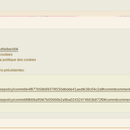
. dd5b9dc006
s cookies
la politique des cookies
ns précédentes :
cookiepolicy/commit/e4f877b58b89378f150dbdde41aedfe38c04c2af#commitcomment
cookiepolicy/commit/8fb68a95fd7b05666b2a9ba02432474663b872f0#commitcommen