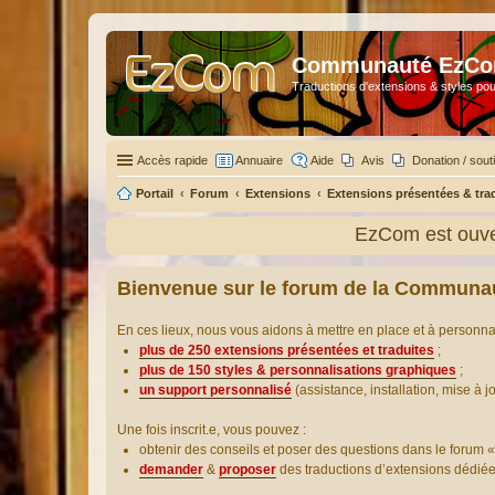
Communauté EzC
Traductions d'extensions & styles pou
Accès rapide
Annuaire
Aide
Avis
Donation / sout
Portail
Forum
Extensions
Extensions présentées & tra
EzCom est ouver
Bienvenue sur le forum de la Communa
En ces lieux, nous vous aidons à mettre en place et à personn
plus de 250 extensions présentées et traduites
;
plus de 150 styles & personnalisations graphiques
;
un support personnalisé
(assistance, installation, mise à j
Une fois inscrit.e, vous pouvez :
obtenir des conseils et poser des questions dans le forum «
demander
&
proposer
des traductions d’extensions dédié