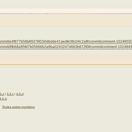
icy/commit/e4f877b58b89378f150dbdde41aedfe38c04c2af#commitcomment-1024855
icy/commit/8fb68a95fd7b05666b2a9ba02432474663b872f0#commitcomment-102484
.2.x
|
3.3.x
|
4.0.x
)
4.0.x
)
★
Toutes autres questions