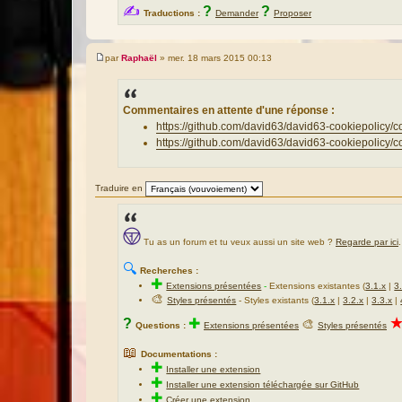
✍
?
?
Traductions :
Demander
Proposer
par
Raphaël
»
mer. 18 mars 2015 00:13
M
e
s
s
a
Commentaires en attente d'une réponse :
g
https://github.com/david63/david63-cookiepol
e
https://github.com/david63/david63-cookiepol
Traduire en
Tu as un forum et tu veux aussi un site web ?
Regarde par ici
.
🔍
Recherches :
✚
Extensions présentées
-
Extensions existantes (
3.1.x
|
3
🎨
Styles présentés
- Styles existants (
3.1.x
|
3.2.x
|
3.3.x
|
?
✚
🎨
Questions :
Extensions présentées
Styles présentés
📖
Documentations :
✚
Installer une extension
✚
Installer une extension téléchargée sur GitHub
✚
Créer une extension