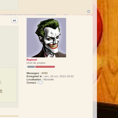
h
a
ë
l
Citation
Raphaël
Chef de projets
Messages :
3090
Enregistré le :
ven. 24 oct. 2014 18:02
Localisation :
Marseille
-
Contact :
C
o
t-
n
t
a
c
t
e
r
R
a