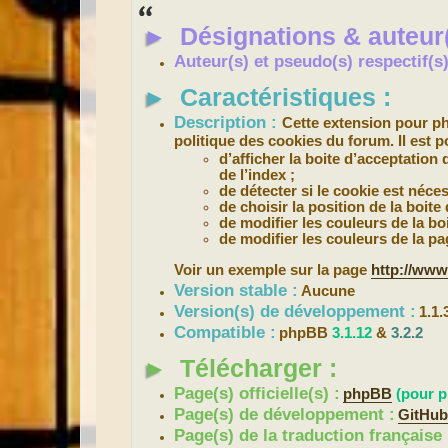
s
s
►
Désignations & auteur(
a
g
e
Auteur(s) et pseudo(s) respectif(
►
Caractéristiques :
Description :
Cette extension pour 
politique des cookies du forum. Il est p
d’afficher la boite d’acceptation
de l’index ;
de détecter si le cookie est néces
de choisir la position de la boite
de modifier les couleurs de la bo
de modifier les couleurs de la pa
Voir un exemple sur la page
http://www
Version stable :
Aucune
Version(s) de développement :
1.1.
Compatible :
phpBB
3.1.12
&
3.2.2
►
Télécharger :
Page(s) officielle(s) :
phpBB
(pour p
Page(s) de développement :
GitHu
Page(s) de la traduction française 