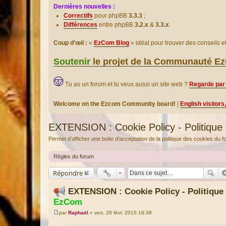
Dernières nouvelles :
Correctifs
pour phpBB
3.3.3
;
Différences
entre phpBB
3.2.x
&
3.3.x
.
Coup d’œil :
«
EzCom Blog
» idéal pour trouver des conseils 
Soutenir
le projet de la Communauté 
Tu as un forum et tu veux aussi un site web ?
Regarde par 
Welcome on the Ezcom Community board!
|
English visitors
EXTENSION : Cookie Policy - Politique
Permet d’afficher une boite d’acceptation de la politique des cookies du 
Règles du forum
Répondre
EXTENSION : Cookie Policy - Politiqu
EzCom
par
Raphaël
»
ven. 20 févr. 2015 18:38
M
e