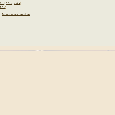
.2.x
|
3.3.x
|
4.0.x
)
4.0.x
)
★
Toutes autres questions