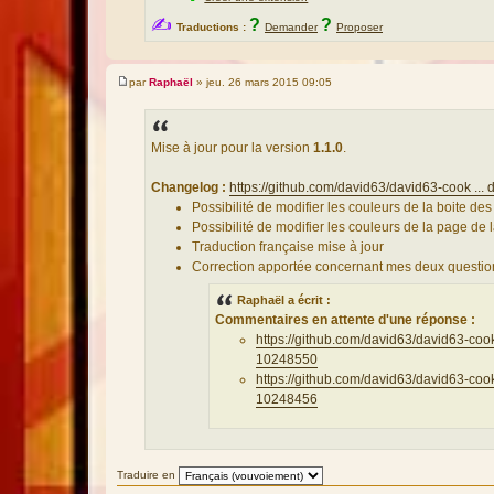
✍
?
?
Traductions :
Demander
Proposer
par
Raphaël
»
jeu. 26 mars 2015 09:05
M
e
s
s
a
Mise à jour pour la version
1.1.0
.
g
e
Changelog :
https://github.com/david63/david63-cook ..
Possibilité de modifier les couleurs de la boite de
Possibilité de modifier les couleurs de la page de 
Traduction française mise à jour
Correction apportée concernant mes deux questio
Raphaël a écrit :
Commentaires en attente d'une réponse :
https://github.com/david63/david63-
10248550
https://github.com/david63/david63-
10248456
Traduire en