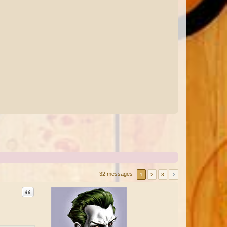
32 messages
1
2
3
Citation