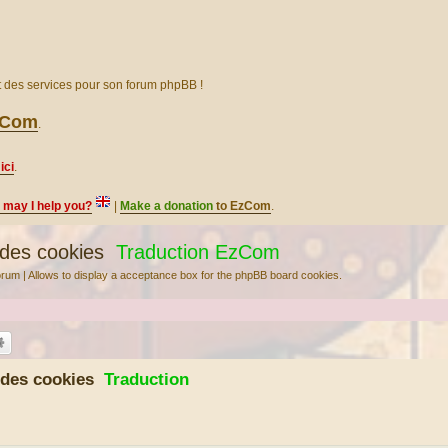
et des services pour son forum phpBB !
EzCom
.
ici
.
, may I help you?
|
Make a donation
to EzCom
.
 des cookies
Traduction EzCom
forum | Allows to display a acceptance box for the phpBB board cookies.
e des cookies
Traduction