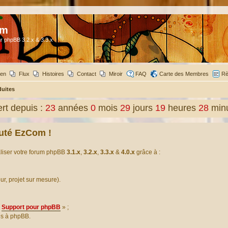
om
r phpBB 3.2.x & 3.3.x
ien
Flux
Histoires
Contact
Miroir
FAQ
Carte des Membres
Rè
duites
t depuis :
23
années
0
mois
29
jours
19
heures
28
min
uté EzCom !
aliser votre forum phpBB
3.1.x
,
3.2.x
,
3.3.x
&
4.0.x
grâce à :
our, projet sur mesure).
Support pour phpBB
» ;
es à phpBB.