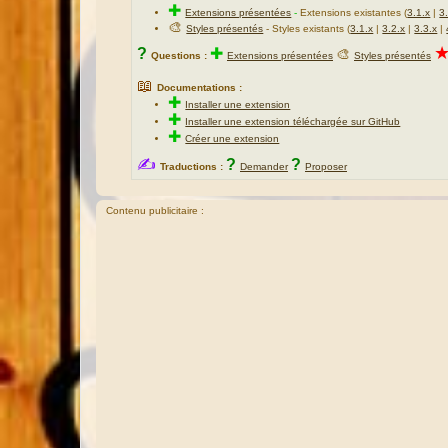
✚
Extensions présentées
-
Extensions existantes (
3.1.x
|
3
🎨
Styles présentés
- Styles existants (
3.1.x
|
3.2.x
|
3.3.x
|
?
✚
🎨
Questions :
Extensions présentées
Styles présentés
📖
Documentations :
✚
Installer une extension
✚
Installer une extension téléchargée sur GitHub
✚
Créer une extension
✍
?
?
Traductions :
Demander
Proposer
Contenu publicitaire :