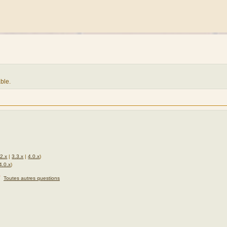
ble.
.2.x
|
3.3.x
|
4.0.x
)
4.0.x
)
★
Toutes autres questions