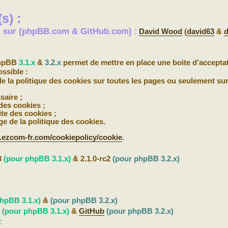
s) :
s) sur (phpBB.com & GitHub.com) :
David Wood
(
david63
&
d
phpBB
3.1.x
&
3.2.x
permet de mettre en place une boite d’acceptat
ossible :
 de la politique des cookies sur toutes les pages ou seulement sur
saire ;
 des cookies ;
ite des cookies ;
ge de la politique des cookies.
.ezcom-fr.com/cookiepolicy/cookie
.
3
(pour phpBB 3.1.x)
& 2.1.0-rc2
(pour phpBB 3.2.x)
hpBB 3.1.x)
&
(pour phpBB 3.2.x)
b
(pour phpBB 3.1.x)
&
GitHub
(pour phpBB 3.2.x)
: