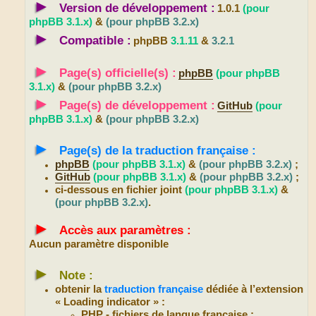
►
Version de développement :
1.0.1
(pour
phpBB 3.1.x)
&
(pour phpBB 3.2.x)
►
Compatible :
phpBB
3.1.11
&
3.2.1
►
Page(s) officielle(s) :
phpBB
(pour phpBB
3.1.x)
&
(pour phpBB 3.2.x)
►
Page(s) de développement :
GitHub
(pour
phpBB 3.1.x)
&
(pour phpBB 3.2.x)
►
Page(s) de la traduction française :
phpBB
(pour phpBB 3.1.x)
&
(pour phpBB 3.2.x)
;
GitHub
(pour phpBB 3.1.x)
&
(pour phpBB 3.2.x)
;
ci-dessous en fichier joint
(pour phpBB 3.1.x)
&
(pour phpBB 3.2.x)
.
►
Accès aux paramètres :
Aucun paramètre disponible
►
Note :
obtenir la
traduction française
dédiée à l’extension
« Loading indicator » :
PHP - fichiers de langue française ;