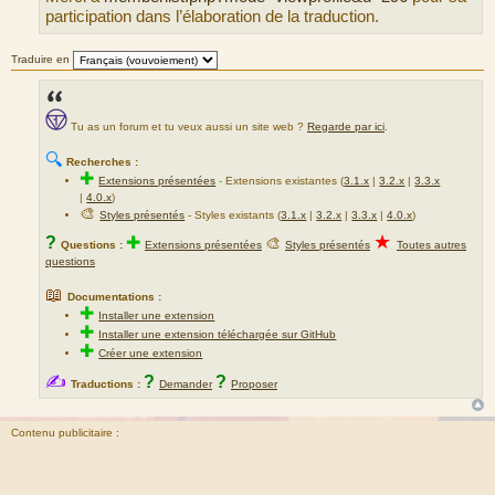
g
participation dans l’élaboration de la traduction.
e
Traduire en
Tu as un forum et tu veux aussi un site web ?
Regarde par ici
.
🔍
Recherches :
✚
Extensions présentées
-
Extensions existantes (
3.1.x
|
3.2.x
|
3.3.x
|
4.0.x
)
🎨
Styles présentés
- Styles existants (
3.1.x
|
3.2.x
|
3.3.x
|
4.0.x
)
★
?
✚
🎨
Questions :
Extensions présentées
Styles présentés
Toutes autres
questions
📖
Documentations :
✚
Installer une extension
✚
Installer une extension téléchargée sur GitHub
✚
Créer une extension
✍
?
?
Traductions :
Demander
Proposer
Contenu publicitaire :