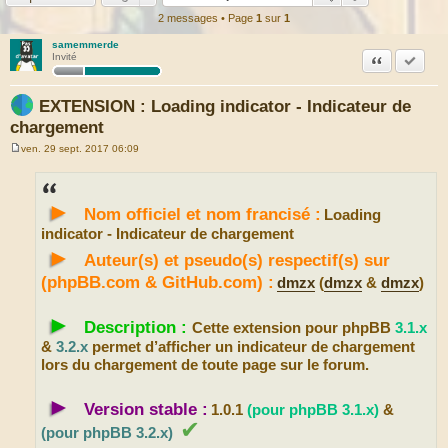
2 messages • Page
1
sur
1
samemmerde
Citation
Marquer
Invité
EXTENSION : Loading indicator - Indicateur de
chargement
ven. 29 sept. 2017 06:09
M
e
s
s
►
a
Nom officiel et nom francisé :
Loading
g
e
indicator - Indicateur de chargement
►
Auteur(s) et pseudo(s) respectif(s) sur
(phpBB.com & GitHub.com) :
dmzx
(
dmzx
&
dmzx
)
►
Description :
Cette extension pour phpBB
3.1.x
&
3.2.x
permet d’afficher un indicateur de chargement
lors du chargement de toute page sur le forum.
►
Version stable :
1.0.1
(pour phpBB 3.1.x)
&
✔
(pour phpBB 3.2.x)