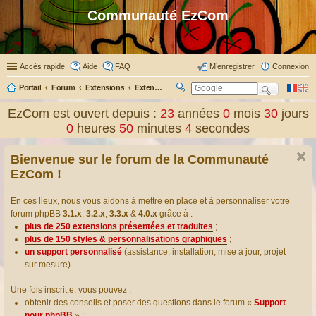
Communauté EzCom
Accès rapide
Aide
FAQ
M’enregistrer
Connexion
Portail
Forum
Extensions
Extensions présentées & traduites
R
ec
EzCom est ouvert depuis :
23
années
0
mois
30
jours
her
0
heures
50
minutes
4
secondes
ch
er
Bienvenue sur le forum de la Communauté
EzCom !
En ces lieux, nous vous aidons à mettre en place et à personnaliser votre
forum phpBB
3.1.x
,
3.2.x
,
3.3.x
&
4.0.x
grâce à :
plus de 250 extensions présentées et traduites
;
plus de 150 styles & personnalisations graphiques
;
un support personnalisé
(assistance, installation, mise à jour, projet
sur mesure).
Une fois inscrit.e, vous pouvez :
obtenir des conseils et poser des questions dans le forum «
Support
pour phpBB
» ;