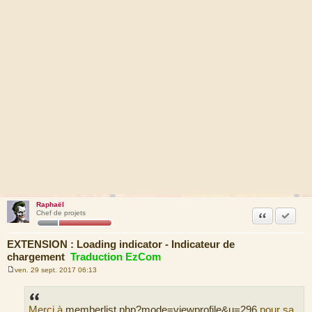
Raphaël
Citation
Marquer
Chef de projets
EXTENSION : Loading indicator - Indicateur de
chargement
Traduction EzCom
ven. 29 sept. 2017 06:13
M
e
s
s
Merci à
memberlist.php?mode=viewprofile&u=296
pour sa
a