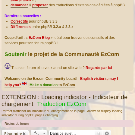
demander
&
proposer
des traductions d’extensions dédiées à phpBB.
Dernières nouvelles :
Correctifs
pour phpBB
3.3.3
;
Différences
entre phpBB
3.2.x
&
3.3.x
.
Coup d’œil :
«
EzCom Blog
» idéal pour trouver des conseils et des
services pour son forum phpBB !
Soutenir
le projet de la Communauté EzCom
.
Tu as un forum et tu veux aussi un site web ?
Regarde par ici
.
Welcome on the Ezcom Community board!
|
English visitors, may I
help you?
|
Make a donation
to EzCom
.
EXTENSION : Loading indicator - Indicateur de
chargement
Traduction EzCom
Permet d’afficher un indicateur du chargement de la page | Allows to display loading
indicator during phpBB pages charging.
Règles du forum
Répondre