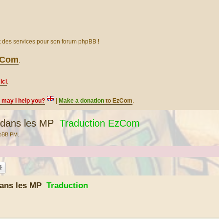
et des services pour son forum phpBB !
EzCom
.
ici
.
, may I help you?
|
Make a donation
to EzCom
.
dans les MP
Traduction EzCom
hpBB PM.
dans les MP
Traduction