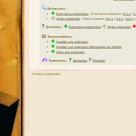
🔍
Recherches :
✚
Extensions présentées
-
Extensions existantes (
3.1.x
|
3
🎨
Styles présentés
- Styles existants (
3.1.x
|
3.2.x
|
3.3.x
|
?
✚
🎨
Questions :
Extensions présentées
Styles présentés
📖
Documentations :
✚
Installer une extension
✚
Installer une extension téléchargée sur GitHub
✚
Créer une extension
✍
?
?
Traductions :
Demander
Proposer
Contenu publicitaire :