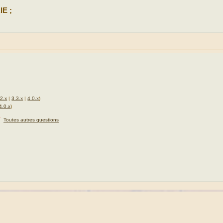
E ;
.2.x
|
3.3.x
|
4.0.x
)
4.0.x
)
★
Toutes autres questions