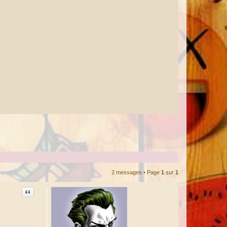
2 messages • Page
1
sur
1
Citation