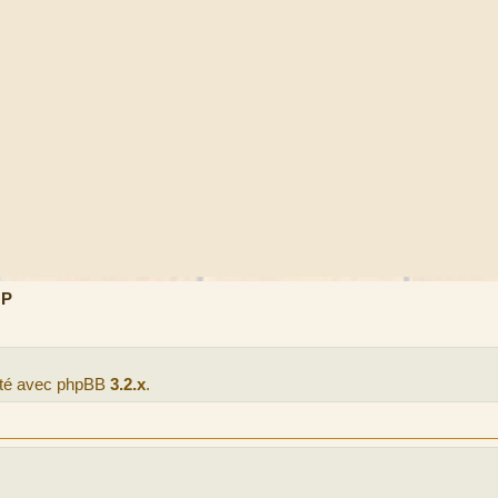
MP
lité avec phpBB
3.2.x
.