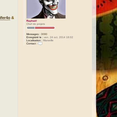
ifer4o
&
Raphaël
Chef de projets
Messages :
3090
Enregistré le :
ven. 24 oct. 2014 18:02
Localisation :
Marseille
Contact :
C
o
n
t
a
c
t
e
r
R
a
p
h
a
ë
l