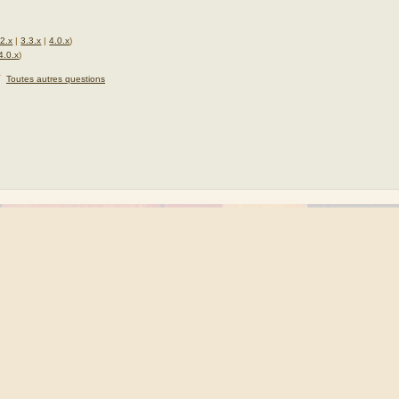
.2.x
|
3.3.x
|
4.0.x
)
4.0.x
)
★
Toutes autres questions