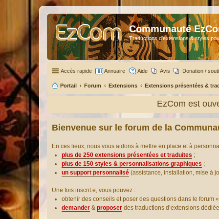
Communauté EzC
Traductions d'extensions & styles pou
Accès rapide
Annuaire
Aide
Avis
Donation / sout
Portail
Forum
Extensions
Extensions présentées & tra
EzCom est ouver
Bienvenue sur le forum de la Communa
En ces lieux, nous vous aidons à mettre en place et à personn
plus de 250 extensions présentées et traduites
;
plus de 150 styles & personnalisations graphiques
;
un support personnalisé
(assistance, installation, mise à j
Une fois inscrit.e, vous pouvez :
obtenir des conseils et poser des questions dans le forum «
demander
&
proposer
des traductions d’extensions dédié