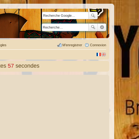
gles
M’enregistrer
Connexion
tes
58
secondes