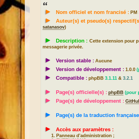
s
s
►
a
Nom officiel et nom francisé :
PM 
g
e
►
Auteur(s) et pseudo(s) respectif
satanasov
)
►
Description :
Cette extension pour
messagerie privée.
►
Version stable :
Aucune
►
Version de développement :
1.0.0
(
►
Compatible :
phpBB
3.1.11
&
3.2.1
►
Page(s) officielle(s) :
phpBB
(pour 
►
Page(s) de développement :
GitHu
►
Page(s) de la traduction française
►
Accès aux paramètres :
Panneau d’administration ;