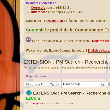
Dernières nouvelles :
Correctifs
pour phpBB
3.3.3
;
Différences
entre phpBB
3.2.x
&
3.3.x
.
Coup d’œil :
«
EzCom Blog
» idéal pour trouver des conseils 
Soutenir
le projet de la Communauté 
Tu as un forum et tu veux aussi un site web ?
Regarde par 
Welcome on the Ezcom Community board!
|
English visitors
EXTENSION : PM Search - Recherche 
Permet de rechercher dans la messagerie privée| Allows to search in p
Règles du forum
Répondre
EXTENSION : PM Search - Recherche 
EzCom
par
Raphaël
»
mer. 11 févr. 2015 05:28
M
e