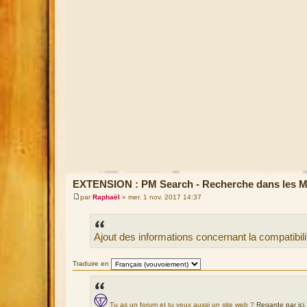
EXTENSION : PM Search - Recherche dans les 
par
Raphaël
»
mer. 1 nov. 2017 14:37
M
e
s
s
Ajout des informations concernant la compatibi
a
g
e
Traduire en
Tu as un forum et tu veux aussi un site web ?
Regarde par ici
.