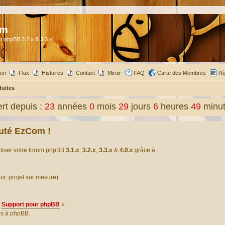
om
r phpBB 3.2.x & 3.3.x
ien
Flux
Histoires
Contact
Miroir
FAQ
Carte des Membres
Rè
duites
t depuis :
23
années
0
mois
29
jours
6
heures
49
minu
uté EzCom !
aliser votre forum phpBB
3.1.x
,
3.2.x
,
3.3.x
&
4.0.x
grâce à :
our, projet sur mesure).
Support pour phpBB
» ;
es à phpBB.