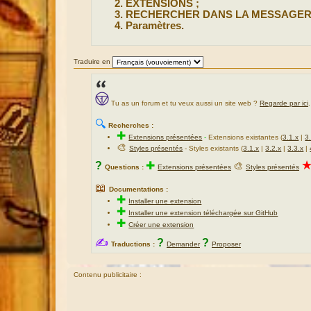
EXTENSIONS ;
RECHERCHER DANS LA MESSAGERI
Paramètres.
Traduire en
Tu as un forum et tu veux aussi un site web ?
Regarde par ici
.
🔍
Recherches :
✚
Extensions présentées
-
Extensions existantes (
3.1.x
|
3
🎨
Styles présentés
- Styles existants (
3.1.x
|
3.2.x
|
3.3.x
|
?
✚
🎨
Questions :
Extensions présentées
Styles présentés
📖
Documentations :
✚
Installer une extension
✚
Installer une extension téléchargée sur GitHub
✚
Créer une extension
✍
?
?
Traductions :
Demander
Proposer
Contenu publicitaire :