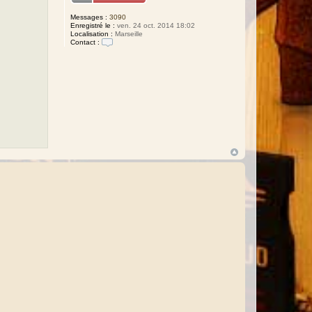
Messages :
3090
Enregistré le :
ven. 24 oct. 2014 18:02
Localisation :
Marseille
Contact :
C
o
n
t
a
c
t
e
r
R
a
p
h
a
ë
l