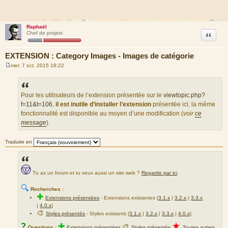
Raphaël
Citation
Chef de projets
EXTENSION : Category Images - Images de catégorie
mer. 7 oct. 2015 18:22
M
e
s
s
a
Pour les utilisateurs de l’extension présentée sur le
viewtopic.php?
g
f=11&t=106
,
il est inutile d’installer l’extension
présentée ici, la même
e
fonctionnalité est disponible au moyen d’une modification (
voir
ce
message
).
Traduire en
Tu as un forum et tu veux aussi un site web ?
Regarde par ici
.
🔍
Recherches :
✚
Extensions présentées
-
Extensions existantes (
3.1.x
|
3.2.x
|
3.3.x
|
4.0.x
)
🎨
Styles présentés
- Styles existants (
3.1.x
|
3.2.x
|
3.3.x
|
4.0.x
)
★
?
✚
🎨
Questions :
Extensions présentées
Styles présentés
Toutes autres