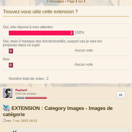
2 messages • Page
1
sur
1
Trouvez-vous utile cette extension ?
Oui, elle répond à mes attentes
100%
2
Oui, mais il manque des fonctionnalités, auquel cas je vais les
proposer dans ce sujet
Aucun vote
0
Non
Aucun vote
0
Nombre total de votes :
2
Raphaël
Citation
Chef de projets
EXTENSION : Category Images - Images de
catégorie
mer. 7 oct. 2015 18:22
M
e
s