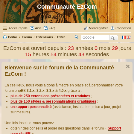
Communauté EzCom
Accès rapide
Aide
FAQ
M’enregistrer
Connexion
Portail
Forum
Extensions
Extensions présentées & traduites
R
ec
EzCom est ouvert depuis :
23
années
0
mois
29
jours
her
15
heures
54
minutes
43
secondes
ch
er
Bienvenue sur le forum de la Communauté
EzCom !
En ces lieux, nous vous aidons à mettre en place et à personnaliser votre
forum phpBB
3.1.x
,
3.2.x
,
3.3.x
&
4.0.x
grâce à :
plus de 250 extensions présentées et traduites
;
plus de 150 styles & personnalisations graphiques
;
un support personnalisé
(assistance, installation, mise à jour, projet
sur mesure).
Une fois inscrit.e, vous pouvez :
obtenir des conseils et poser des questions dans le forum «
Support
pour phpBB
» ;