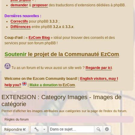
demander
&
proposer
des traductions d’extensions dédiées à phpBB.
Dernières nouvelles :
Correctifs
pour phpBB
3.3.3
;
Différences
entre phpBB
3.2.x
&
3.3.x
.
Coup d’œil :
«
EzCom Blog
» idéal pour trouver des conseils et des
services pour son forum phpBB !
Soutenir
le projet de la Communauté EzCom
.
Tu as un forum et tu veux aussi un site web ?
Regarde par ici
.
Welcome on the Ezcom Community board!
|
English visitors, may I
help you?
|
Make a donation
to EzCom
.
EXTENSION : Category Images - Images de
catégorie
Permet d’afficher les images attribuées aux catégories sur la page de l’index du forum.
Règles du forum
Répondre