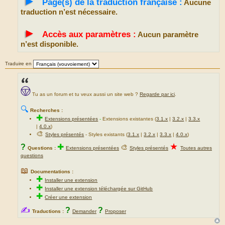
►
Page(s) de la traduction française :
Aucune
traduction n’est nécessaire.
►
Accès aux paramètres :
Aucun paramètre
n’est disponible.
Traduire en
Tu as un forum et tu veux aussi un site web ?
Regarde par ici
.
🔍
Recherches :
✚
Extensions présentées
-
Extensions existantes (
3.1.x
|
3.2.x
|
3.3.x
|
4.0.x
)
🎨
Styles présentés
- Styles existants (
3.1.x
|
3.2.x
|
3.3.x
|
4.0.x
)
★
?
✚
🎨
Questions :
Extensions présentées
Styles présentés
Toutes autres
questions
📖
Documentations :
✚
Installer une extension
✚
Installer une extension téléchargée sur GitHub
✚
Créer une extension
✍
?
?
Traductions :
Demander
Proposer