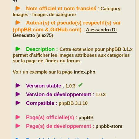
s
►
a
Nom officiel et nom francisé :
Category
g
e
Images - Images de catégorie
►
Auteur(s) et pseudo(s) respectif(s) sur
(phpBB.com & GitHub.com) :
Alessandro Di
Benedetto
(
alex75
)
►
Description :
Cette extension pour phpBB 3.1.x
permet d’afficher les images attribuées aux catégories
sur la page de l’index du forum.
Voir un exemple sur la page
index.php
.
►
✔
Version stable :
1.0.3
►
Version de développement :
1.0.3
►
Compatible :
phpBB 3.1.10
►
Page(s) officielle(s) :
phpBB
►
Page(s) de développement :
phpbb-store