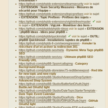
d’extension
»
https://github.com/phpbb-extensions/teamsecurity
voir le
sujet
«
EXTENSION : Team Security Measures - Mesures de
sécurité pour l’équipe
»
https://github.com/phpbb-extensions/topicprefixes
voir le
sujet
«
EXTENSION : Topic Prefixes - Préfixes des sujets
»
✔
https://github.com/phpbb-extensions/viglink/tree/master
voir
le
sujet «
EXTENSION : VigLink - Monétiser des liens
»
https://github.com/phpbb/phpbb-ideas
voir le
sujet «
EXTENSION
: phpBB Ideas - Idées pour phpBB
»
✔
https://github.com/phpbb/quickinstall
voir le
sujet «
OUTIL:
phpBB QuickInstall - Installations rapides de phpBB
»
https://github.com/phpbb-fr-com/seoregression
-
Annuler la
réécriture d'url et activer la redirection 301
https://github.com/phpbb-seo/meta
-
Dynamic Meta Tags phpBB
SEO
https://github.com/phpbb-seo/usu
-
Ultimate phpBB SEO
Friendly URL
https://github.com/phpBB-Spain/catbgimg
-
Category
Background Image
https://github.com/phpbb-store/alex75-redtitlenewpost
-
Red title
for new topic and new reply
https://github.com/phpBB-Studio/AdvancedShopSystem
-
Advanced Shop System
https://github.com/phpBB-Studio/BattleNetOAuth2light
-
Battle.net OAuth2 light
https://github.com/phpBB-Studio/DateTopicStarterTemplate
-
Date Topic Event Calendar
https://github.com/phpBB-Studio/DiceRolls
-
Dice
https://github.com/phpBB-Studio/GitHubOAuth2light
-
GitHub
OAuth2 light
https://github.com/phpBB-Studio/Google-PDF-autoembed
-