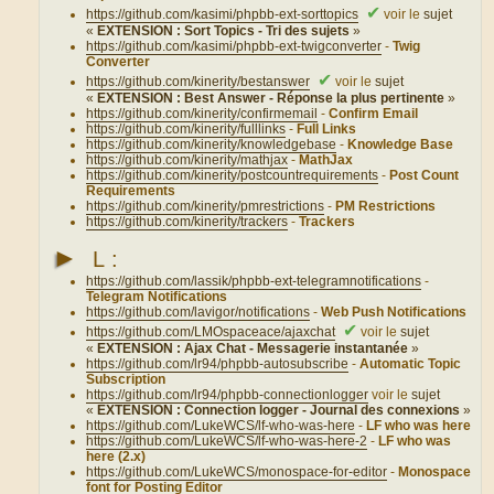
✔
https://github.com/kasimi/phpbb-ext-sorttopics
voir le
sujet
«
EXTENSION : Sort Topics - Tri des sujets
»
https://github.com/kasimi/phpbb-ext-twigconverter
-
Twig
Converter
✔
https://github.com/kinerity/bestanswer
voir le
sujet
«
EXTENSION : Best Answer - Réponse la plus pertinente
»
https://github.com/kinerity/confirmemail
-
Confirm Email
https://github.com/kinerity/fulllinks
-
Full Links
https://github.com/kinerity/knowledgebase
-
Knowledge Base
https://github.com/kinerity/mathjax
-
MathJax
https://github.com/kinerity/postcountrequirements
-
Post Count
Requirements
https://github.com/kinerity/pmrestrictions
-
PM Restrictions
https://github.com/kinerity/trackers
-
Trackers
►
L :
https://github.com/lassik/phpbb-ext-telegramnotifications
-
Telegram Notifications
https://github.com/lavigor/notifications
-
Web Push Notifications
✔
https://github.com/LMOspaceace/ajaxchat
voir le
sujet
«
EXTENSION : Ajax Chat - Messagerie instantanée
»
https://github.com/lr94/phpbb-autosubscribe
-
Automatic Topic
Subscription
https://github.com/lr94/phpbb-connectionlogger
voir le
sujet
«
EXTENSION : Connection logger - Journal des connexions
»
https://github.com/LukeWCS/lf-who-was-here
-
LF who was here
https://github.com/LukeWCS/lf-who-was-here-2
-
LF who was
here (2.x)
https://github.com/LukeWCS/monospace-for-editor
-
Monospace
font for Posting Editor