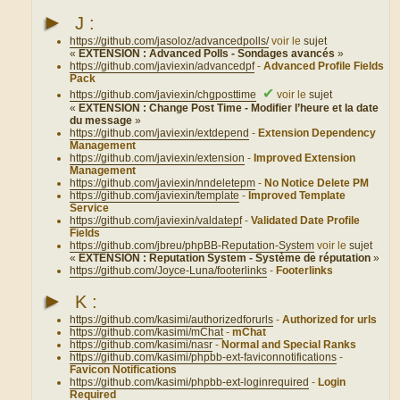
►
J :
https://github.com/jasoloz/advancedpolls/
voir le
sujet
«
EXTENSION : Advanced Polls - Sondages avancés
»
https://github.com/javiexin/advancedpf
-
Advanced Profile Fields
Pack
✔
https://github.com/javiexin/chgposttime
voir le
sujet
«
EXTENSION : Change Post Time - Modifier l’heure et la date
du message
»
https://github.com/javiexin/extdepend
-
Extension Dependency
Management
https://github.com/javiexin/extension
-
Improved Extension
Management
https://github.com/javiexin/nndeletepm
-
No Notice Delete PM
https://github.com/javiexin/template
-
Improved Template
Service
https://github.com/javiexin/valdatepf
-
Validated Date Profile
Fields
https://github.com/jbreu/phpBB-Reputation-System
voir le
sujet
«
EXTENSION : Reputation System - Système de réputation
»
https://github.com/Joyce-Luna/footerlinks
-
Footerlinks
►
K :
https://github.com/kasimi/authorizedforurls
-
Authorized for urls
https://github.com/kasimi/mChat
-
mChat
https://github.com/kasimi/nasr
-
Normal and Special Ranks
https://github.com/kasimi/phpbb-ext-faviconnotifications
-
Favicon Notifications
https://github.com/kasimi/phpbb-ext-loginrequired
-
Login
Required