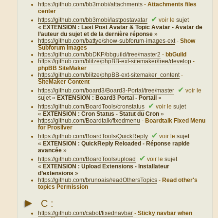
https://github.com/bb3mobi/attachments
-
Attachments files
center
✔
https://github.com/bb3mobi/lastpostavatar
voir le
sujet
«
EXTENSION : Last Post Avatar & Topic Avatar - Avatar de
l’auteur du sujet et de la dernière réponse
»
https://github.com/battye/show-subforum-images-ext
-
Show
Subforum Images
https://github.com/bbDKP/bbguild/tree/master2
-
bbGuild
https://github.com/blitze/phpBB-ext-sitemaker/tree/develop
-
phpBB SiteMaker
https://github.com/blitze/phpBB-ext-sitemaker_content
-
SiteMaker Content
✔
https://github.com/board3/Board3-Portal/tree/master
voir le
sujet «
EXTENSION : Board3 Portal - Portail
»
✔
https://github.com/BoardTools/cronstatus
voir le
sujet
«
EXTENSION : Cron Status - Statut du Cron
»
https://github.com/Boardtalk/fixedmenu
-
Boardtalk Fixed Menu
for Prosilver
✔
https://github.com/BoardTools/QuickReply
voir le
sujet
«
EXTENSION : QuickReply Reloaded - Réponse rapide
avancée
»
✔
https://github.com/BoardTools/upload
voir le
sujet
«
EXTENSION : Upload Extensions - Installateur
d’extensions
»
https://github.com/brunoais/readOthersTopics
-
Read other's
topics Permission
►
C :
https://github.com/cabot/fixednavbar
-
Sticky navbar when