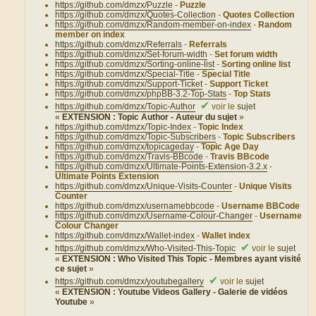
https://github.com/dmzx/Puzzle
-
Puzzle
https://github.com/dmzx/Quotes-Collection
-
Quotes Collection
https://github.com/dmzx/Random-member-on-index
-
Random
member on index
https://github.com/dmzx/Referrals
-
Referrals
https://github.com/dmzx/Set-forum-width
-
Set forum width
https://github.com/dmzx/Sorting-online-list
-
Sorting online list
https://github.com/dmzx/Special-Title
-
Special Title
https://github.com/dmzx/Support-Ticket
-
Support Ticket
https://github.com/dmzx/phpBB-3.2-Top-Stats
-
Top Stats
✔
https://github.com/dmzx/Topic-Author
voir le
sujet
«
EXTENSION : Topic Author - Auteur du sujet
»
https://github.com/dmzx/Topic-Index
-
Topic Index
https://github.com/dmzx/Topic-Subscribers
-
Topic Subscribers
https://github.com/dmzx/topicageday
-
Topic Age Day
https://github.com/dmzx/Travis-BBcode
-
Travis BBcode
https://github.com/dmzx/Ultimate-Points-Extension-3.2.x
-
Ultimate Points Extension
https://github.com/dmzx/Unique-Visits-Counter
-
Unique Visits
Counter
https://github.com/dmzx/usernamebbcode
-
Username BBCode
https://github.com/dmzx/Username-Colour-Changer
-
Username
Colour Changer
https://github.com/dmzx/Wallet-index
-
Wallet index
✔
https://github.com/dmzx/Who-Visited-This-Topic
voir le
sujet
«
EXTENSION : Who Visited This Topic - Membres ayant visité
ce sujet
»
✔
https://github.com/dmzx/youtubegallery
voir le
sujet
«
EXTENSION : Youtube Videos Gallery - Galerie de vidéos
Youtube
»