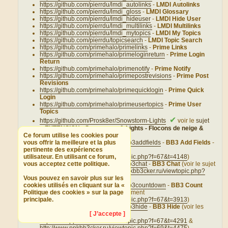
https://github.com/pierrdu/lmdi_autolinks
-
LMDI Autolinks
https://github.com/pierrdu/lmdi_gloss
-
LMDI Glossary
https://github.com/pierrdu/lmdi_hideuser
-
LMDI Hide User
https://github.com/pierrdu/lmdi_multilinks
-
LMDI Multilinks
https://github.com/pierrdu/lmdi_mytopics
-
LMDI My Topics
https://github.com/pierrdu/topicsearch
-
LMDI Topic Search
https://github.com/primehalo/primelinks
-
Prime Links
https://github.com/primehalo/primeloginreturn
-
Prime Login
Return
https://github.com/primehalo/primenotify
-
Prime Notify
https://github.com/primehalo/primepostrevisions
-
Prime Post
Revisions
https://github.com/primehalo/primequicklogin
-
Prime Quick
Login
https://github.com/primehalo/primeusertopics
-
Prime User
Topics
✔
https://github.com/Prosk8er/Snowstorm-Lights
voir le
sujet
«
EXTENSION : Snowstorm & Lights - Flocons de neige &
Ce forum utilise les cookies pour
illuminations
»
vous offrir la meilleure et la plus
https://gitlab.com/protoneutron/bb3addfields
-
BB3 Add Fields
-
pertinente des expériences
(voir le sujet de développement
utilisateur. En utilisant ce forum,
http://www.ppkbb3cker.ru/viewtopic.php?f=67&t=4148
)
vous acceptez cette politique.
https://gitlab.com/protoneutron/bb3chat
-
BB3 Chat
(voir le sujet
de développement
http://www.ppkbb3cker.ru/viewtopic.php?
Vous pouvez en savoir plus sur les
f=67&t=4157
)
cookies utilisés en cliquant sur la «
https://gitlab.com/protoneutron/bb3countdown
-
BB3 Count
Politique des cookies » sur la page
Down
(voir le sujet de développement
principale.
http://www.ppkbb3cker.ru/viewtopic.php?f=67&t=3913
)
https://gitlab.com/protoneutron/bb3hide
-
BB3 Hide
(voir les
[ J’accepte ]
sujets de développement
http://www.ppkbb3cker.ru/viewtopic.php?f=67&t=4291
&