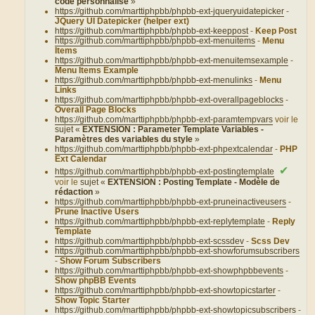
code personnalisé
»
https://github.com/marttiphpbb/phpbb-ext-jqueryuidatepicker
-
JQuery UI Datepicker (helper ext)
https://github.com/marttiphpbb/phpbb-ext-keeppost
-
Keep Post
https://github.com/marttiphpbb/phpbb-ext-menuitems
-
Menu
Items
https://github.com/marttiphpbb/phpbb-ext-menuitemsexample
-
Menu Items Example
https://github.com/marttiphpbb/phpbb-ext-menulinks
-
Menu
Links
https://github.com/marttiphpbb/phpbb-ext-overallpageblocks
-
Overall Page Blocks
https://github.com/marttiphpbb/phpbb-ext-paramtempvars
voir le
sujet «
EXTENSION : Parameter Template Variables -
Paramètres des variables du style
»
https://github.com/marttiphpbb/phpbb-ext-phpextcalendar
-
PHP
Ext Calendar
✔
https://github.com/marttiphpbb/phpbb-ext-postingtemplate
voir le
sujet «
EXTENSION : Posting Template - Modèle de
rédaction
»
https://github.com/marttiphpbb/phpbb-ext-pruneinactiveusers
-
Prune Inactive Users
https://github.com/marttiphpbb/phpbb-ext-replytemplate
-
Reply
Template
https://github.com/marttiphpbb/phpbb-ext-scssdev
-
Scss Dev
https://github.com/marttiphpbb/phpbb-ext-showforumsubscribers
-
Show Forum Subscribers
https://github.com/marttiphpbb/phpbb-ext-showphpbbevents
-
Show phpBB Events
https://github.com/marttiphpbb/phpbb-ext-showtopicstarter
-
Show Topic Starter
https://github.com/marttiphpbb/phpbb-ext-showtopicsubscribers
-