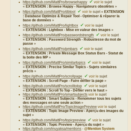
✔
https://github.com/iMattPro/browsehappy
voir le
sujet
«
EXTENSION : Browse Happy - Navigateurs obsolètes
»
✔
https://github.com/iMattPro/dbtool
voir le
sujet «
EXTENSION
: Database Optimize & Repair Tool - Optimiser & réparer la
base de données
»
✔
https://github.com/iMattPro/lightbox
voir le
sujet
«
EXTENSION : Lightbox - Mise en valeur des images
»
✔
https://github.com/iMattPro/passwordstrength
voir le
sujet
«
EXTENSION : Password Strength - Robustesse du mot de
passe
»
✔
https://github.com/iMattPro/pmbars
voir le
sujet
«
EXTENSION : Private Message Box Status Bars - Statut de
la boite des MP
»
✔
https://github.com/iMattPro/similartopics
voir le
sujet
«
EXTENSION : Precise Similar Topics - Sujets similaires
précis
»
✔
https://github.com/iMattPro/scrollpage
voir le
sujet
«
EXTENSION : Scroll Page - Faire défiler la page
»
✔
https://github.com/iMattPro/scrolltotop
voir le
sujet
«
EXTENSION : Scroll To Top - Défiler vers le haut
»
https://github.com/iMattPro/smartsubjects
voir le
sujet
«
EXTENSION : Smart Subjects - Renommer tous les sujets
des messages en une seule action
»
https://github.com/iMattPro/TopicImagePreview
voir le
sujet
«
EXTENSION : Topic Image Preview - Aperçu des images du
sujet
»
✔
https://github.com/iMattPro/topicpreview
voir le
sujet
«
EXTENSION : Topic Preview - Aperçu du sujet
»
https://github.com/inuyaksa/mentions
-
@Mention System