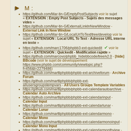
►
M :
https://github.com/Mar-tin-G/EmptyPostSubjects
voir le
sujet
«
EXTENSION : Empty Post Subjects - Sujets des messages
vides
»
https://github.com/Mar-tin-G/ExternalLinkInNewWindow
-
External Link In New Window
https://github.com/Mar-tin-G/LocalUrlToText/tree/develop
voir le
sujet «
EXTENSION : Local URL To Text - Adresse URL interne
en texte
»
✔
https://github.com/marc1706/phpbb3-ext-quickedit
voir le
sujet «
EXTENSION : Quickedit - Modification rapide
»
https://github.com/marcovo/phpbb_hidebbcode/tree/v2.0
-
[hide]
BBcode
(voir le sujet de développement
https://www.phpbb.com/community/viewtopic.php?
f=456&t=2279486
)
https://github.com/marttiphpbb/phpbb-ext-archiveforum
-
Archive
Forum
https://github.com/marttiphpbb/phpbb-ext-
allusersgroupstempvars
-
All Users Groups Template Variables
https://github.com/marttiphpbb/phpbb-ext-calendarautoarchive
-
Calendar Auto Archive
https://github.com/marttiphpbb/phpbb-ext-calendarinput
-
Calendar Input
https://github.com/marttiphpbb/phpbb-ext-calendarlunar
-
Calendar Lunar
https://github.com/marttiphpbb/phpbb-ext-calendarmono
-
Calendar Mono
https://github.com/marttiphpbb/phpbb-ext-calendarmonoinput
-
Calendar Mono Input
https://github.com/marttiphpbb/phpbb-ext-calendarmonthview
-