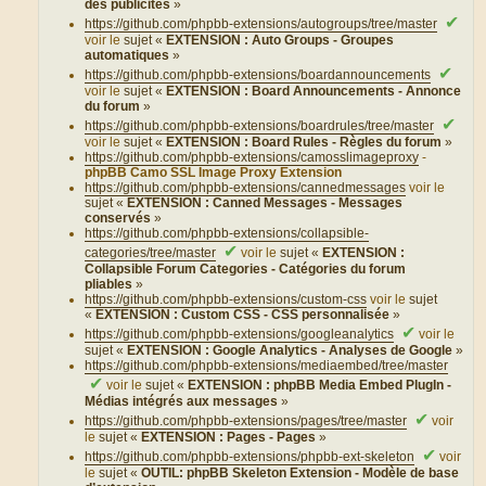
des publicités
»
✔
https://github.com/phpbb-extensions/autogroups/tree/master
voir le
sujet «
EXTENSION : Auto Groups - Groupes
automatiques
»
✔
https://github.com/phpbb-extensions/boardannouncements
voir le
sujet «
EXTENSION : Board Announcements - Annonce
du forum
»
✔
https://github.com/phpbb-extensions/boardrules/tree/master
voir le
sujet «
EXTENSION : Board Rules - Règles du forum
»
https://github.com/phpbb-extensions/camosslimageproxy
-
phpBB Camo SSL Image Proxy Extension
https://github.com/phpbb-extensions/cannedmessages
voir le
sujet «
EXTENSION : Canned Messages - Messages
conservés
»
https://github.com/phpbb-extensions/collapsible-
✔
categories/tree/master
voir le
sujet «
EXTENSION :
Collapsible Forum Categories - Catégories du forum
pliables
»
https://github.com/phpbb-extensions/custom-css
voir le
sujet
«
EXTENSION : Custom CSS - CSS personnalisée
»
✔
https://github.com/phpbb-extensions/googleanalytics
voir le
sujet «
EXTENSION : Google Analytics - Analyses de Google
»
https://github.com/phpbb-extensions/mediaembed/tree/master
✔
voir le
sujet «
EXTENSION : phpBB Media Embed PlugIn -
Médias intégrés aux messages
»
✔
https://github.com/phpbb-extensions/pages/tree/master
voir
le
sujet «
EXTENSION : Pages - Pages
»
✔
https://github.com/phpbb-extensions/phpbb-ext-skeleton
voir
le
sujet «
OUTIL: phpBB Skeleton Extension - Modèle de base