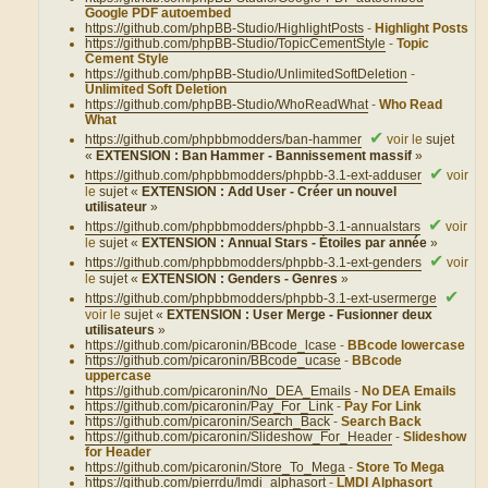
Google PDF autoembed
https://github.com/phpBB-Studio/HighlightPosts
-
Highlight Posts
https://github.com/phpBB-Studio/TopicCementStyle
-
Topic
Cement Style
https://github.com/phpBB-Studio/UnlimitedSoftDeletion
-
Unlimited Soft Deletion
https://github.com/phpBB-Studio/WhoReadWhat
-
Who Read
What
✔
https://github.com/phpbbmodders/ban-hammer
voir le
sujet
«
EXTENSION : Ban Hammer - Bannissement massif
»
✔
https://github.com/phpbbmodders/phpbb-3.1-ext-adduser
voir
le
sujet «
EXTENSION : Add User - Créer un nouvel
utilisateur
»
✔
https://github.com/phpbbmodders/phpbb-3.1-annualstars
voir
le
sujet «
EXTENSION : Annual Stars - Étoiles par année
»
✔
https://github.com/phpbbmodders/phpbb-3.1-ext-genders
voir
le
sujet «
EXTENSION : Genders - Genres
»
✔
https://github.com/phpbbmodders/phpbb-3.1-ext-usermerge
voir le
sujet «
EXTENSION : User Merge - Fusionner deux
utilisateurs
»
https://github.com/picaronin/BBcode_lcase
-
BBcode lowercase
https://github.com/picaronin/BBcode_ucase
-
BBcode
uppercase
https://github.com/picaronin/No_DEA_Emails
-
No DEA Emails
https://github.com/picaronin/Pay_For_Link
-
Pay For Link
https://github.com/picaronin/Search_Back
-
Search Back
https://github.com/picaronin/Slideshow_For_Header
-
Slideshow
for Header
https://github.com/picaronin/Store_To_Mega
-
Store To Mega
https://github.com/pierrdu/lmdi_alphasort
-
LMDI Alphasort