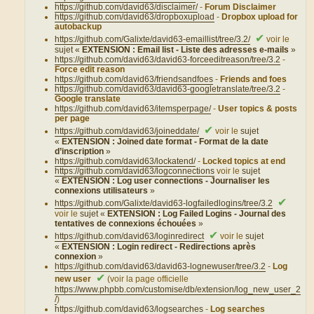
https://github.com/david63/disclaimer/
-
Forum Disclaimer
https://github.com/david63/dropboxupload
-
Dropbox upload for
autobackup
✔
https://github.com/Galixte/david63-emaillist/tree/3.2/
voir le
sujet «
EXTENSION : Email list - Liste des adresses e-mails
»
https://github.com/david63/david63-forceeditreason/tree/3.2
-
Force edit reason
https://github.com/david63/friendsandfoes
-
Friends and foes
https://github.com/david63/david63-googletranslate/tree/3.2
-
Google translate
https://github.com/david63/itemsperpage/
-
User topics & posts
per page
✔
https://github.com/david63/joineddate/
voir le
sujet
«
EXTENSION : Joined date format - Format de la date
d’inscription
»
https://github.com/david63/lockatend/
-
Locked topics at end
https://github.com/david63/logconnections
voir le
sujet
«
EXTENSION : Log user connections - Journaliser les
connexions utilisateurs
»
✔
https://github.com/Galixte/david63-logfailedlogins/tree/3.2
voir le
sujet «
EXTENSION : Log Failed Logins - Journal des
tentatives de connexions échouées
»
✔
https://github.com/david63/loginredirect
voir le
sujet
«
EXTENSION : Login redirect - Redirections après
connexion
»
https://github.com/david63/david63-lognewuser/tree/3.2
-
Log
✔
new user
(voir la page officielle
https://www.phpbb.com/customise/db/extension/log_new_user_2
/
)
https://github.com/david63/logsearches
-
Log searches