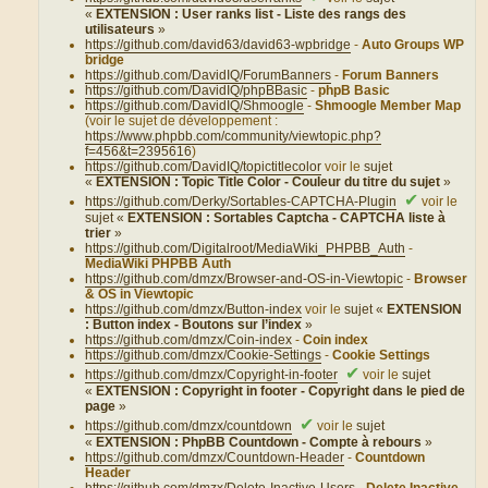
«
EXTENSION : User ranks list - Liste des rangs des
utilisateurs
»
https://github.com/david63/david63-wpbridge
-
Auto Groups WP
bridge
https://github.com/DavidIQ/ForumBanners
-
Forum Banners
https://github.com/DavidIQ/phpBBasic
-
phpB Basic
https://github.com/DavidIQ/Shmoogle
-
Shmoogle Member Map
(voir le sujet de développement :
https://www.phpbb.com/community/viewtopic.php?
f=456&t=2395616
)
https://github.com/DavidIQ/topictitlecolor
voir le
sujet
«
EXTENSION : Topic Title Color - Couleur du titre du sujet
»
✔
https://github.com/Derky/Sortables-CAPTCHA-Plugin
voir le
sujet «
EXTENSION : Sortables Captcha - CAPTCHA liste à
trier
»
https://github.com/Digitalroot/MediaWiki_PHPBB_Auth
-
MediaWiki PHPBB Auth
https://github.com/dmzx/Browser-and-OS-in-Viewtopic
-
Browser
& OS in Viewtopic
https://github.com/dmzx/Button-index
voir le
sujet «
EXTENSION
: Button index - Boutons sur l’index
»
https://github.com/dmzx/Coin-index
-
Coin index
https://github.com/dmzx/Cookie-Settings
-
Cookie Settings
✔
https://github.com/dmzx/Copyright-in-footer
voir le
sujet
«
EXTENSION : Copyright in footer - Copyright dans le pied de
page
»
✔
https://github.com/dmzx/countdown
voir le
sujet
«
EXTENSION : PhpBB Countdown - Compte à rebours
»
https://github.com/dmzx/Countdown-Header
-
Countdown
Header
https://github.com/dmzx/Delete-Inactive-Users
-
Delete Inactive