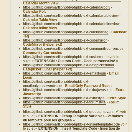
Calendar Month View
https://github.com/marttiphpbb/phpbb-ext-calendarpoly
-
Calendar Poly
https://github.com/marttiphpbb/phpbb-ext-calendartableview
-
Calendar Table View
https://github.com/marttiphpbb/phpbb-ext-calendarinlineview
-
Calendar Inline View
https://github.com/marttiphpbb/phpbb-ext-calendartag
-
Calendar
Tag
https://github.com/marttiphpbb/phpbb-ext-codemirror
-
CodeMirror (helper ext)
https://github.com/marttiphpbb/phpbb-ext-communitycurrencies
-
Community Currencies
https://github.com/marttiphpbb/phpbb-ext-customcode
voir le
sujet «
EXTENSION : Custom Code - Code personnalisé
»
https://github.com/marttiphpbb/phpbb-ext-datepickerlunar
-
Datepicker Lunar (helper ext)
https://github.com/marttiphpbb/phpbb-ext-emaillogin
-
Email
Login
https://github.com/marttiphpbb/phpbb-ext-
emailonlypasswordreset
-
Email Only Password Reset
https://github.com/marttiphpbb/phpbb-ext-extrajavascript
-
Extra
Javascript
https://github.com/marttiphpbb/phpbb-ext-extrastyle
-
Extra Style
https://github.com/marttiphpbb/phpbb-ext-forumstyle
-
Forum
Style
✔
https://github.com/marttiphpbb/phpbb-ext-grouptempvars
voir
le
sujet «
EXTENSION : Group Template Variables - Variables
du template pour les groupes
»
https://github.com/marttiphpbb/phpbb-ext-inserttemplatecode
voir
le
sujet «
EXTENSION : Insert Template Code - Insertion de