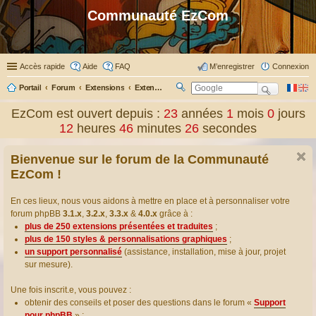
Communauté EzCom
Accès rapide
Aide
FAQ
M’enregistrer
Connexion
Portail
Forum
Extensions
Extensions présentées & traduites
R
ec
EzCom est ouvert depuis :
23
années
1
mois
0
jours
her
12
heures
46
minutes
27
secondes
ch
er
Bienvenue sur le forum de la Communauté
EzCom !
En ces lieux, nous vous aidons à mettre en place et à personnaliser votre
forum phpBB
3.1.x
,
3.2.x
,
3.3.x
&
4.0.x
grâce à :
plus de 250 extensions présentées et traduites
;
plus de 150 styles & personnalisations graphiques
;
un support personnalisé
(assistance, installation, mise à jour, projet
sur mesure).
Une fois inscrit.e, vous pouvez :
obtenir des conseils et poser des questions dans le forum «
Support
pour phpBB
» ;