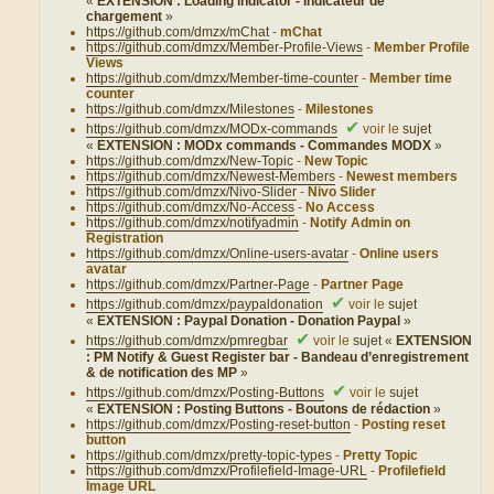
«
EXTENSION : Loading indicator - Indicateur de
chargement
»
https://github.com/dmzx/mChat
-
mChat
https://github.com/dmzx/Member-Profile-Views
-
Member Profile
Views
https://github.com/dmzx/Member-time-counter
-
Member time
counter
https://github.com/dmzx/Milestones
-
Milestones
✔
https://github.com/dmzx/MODx-commands
voir le
sujet
«
EXTENSION : MODx commands - Commandes MODX
»
https://github.com/dmzx/New-Topic
-
New Topic
https://github.com/dmzx/Newest-Members
-
Newest members
https://github.com/dmzx/Nivo-Slider
-
Nivo Slider
https://github.com/dmzx/No-Access
-
No Access
https://github.com/dmzx/notifyadmin
-
Notify Admin on
Registration
https://github.com/dmzx/Online-users-avatar
-
Online users
avatar
https://github.com/dmzx/Partner-Page
-
Partner Page
✔
https://github.com/dmzx/paypaldonation
voir le
sujet
«
EXTENSION : Paypal Donation - Donation Paypal
»
✔
https://github.com/dmzx/pmregbar
voir le
sujet «
EXTENSION
: PM Notify & Guest Register bar - Bandeau d’enregistrement
& de notification des MP
»
✔
https://github.com/dmzx/Posting-Buttons
voir le
sujet
«
EXTENSION : Posting Buttons - Boutons de rédaction
»
https://github.com/dmzx/Posting-reset-button
-
Posting reset
button
https://github.com/dmzx/pretty-topic-types
-
Pretty Topic
https://github.com/dmzx/Profilefield-Image-URL
-
Profilefield
Image URL