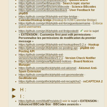
https://github.com/GerB/searchts
-
Search topic starter
https://github.com/GerB/sciencebbcode
-
Science BBcodes
https://github.com/GerB/userfeedback
-
User Feedback for
phpBB
https://github.com/gn36/phpbb-ext-hjw-bridge
-
Calendar/Hookup bridge
(Hookup to HJW Calendar Bridge)
https://github.com/gn36/phpbb-ext-forceguestusername
- Enforce
guest usernames
✔
https://github.com/gn36/phpbb-ext-firstpostedit
voir le
sujet
«
EXTENSION : Customize first post edit permissions -
Personnalise les permissions de modification du premier
message
»
https://github.com/gn36/phpbb-ext-hookup/tree/3.2.x
-
Hookup
https://github.com/gn36/phpbb-oo-posting-api
-
phpBB OO
Posting API
https://github.com/gn36/phpbb-ext-
versionchecknotifier/tree/dev/3.2.x
-
Version Check Notifier
https://github.com/gouarfig/board-notices
-
Board Notices
Manager
https://github.com/gothick/phpbb-ext-akismet
-
Akismet Anti-
Spam Extension
https://github.com/gothick/phpbb-ext-geomoderate
-
GeoModerate
https://github.com/gothick/phpbb-ext-recaptcha2
-
reCAPTCHA 2
►
H :
►
I :
https://github.com/iMattPro/abbc3
voir le
sujet «
EXTENSION :
Advanced BBCode Box - BBCodes avancés
»