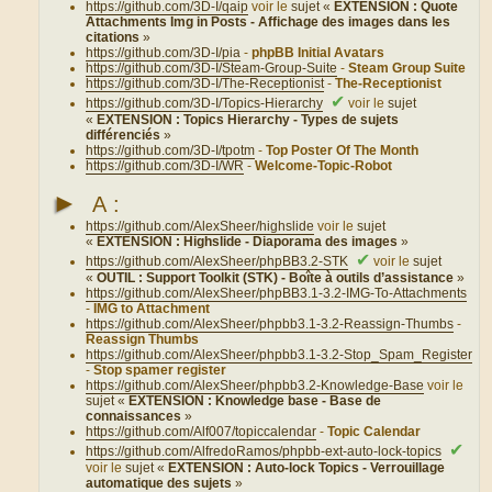
https://github.com/3D-I/qaip
voir le
sujet «
EXTENSION : Quote
Attachments Img in Posts - Affichage des images dans les
citations
»
https://github.com/3D-I/pia
-
phpBB Initial Avatars
https://github.com/3D-I/Steam-Group-Suite
-
Steam Group Suite
https://github.com/3D-I/The-Receptionist
-
The-Receptionist
✔
https://github.com/3D-I/Topics-Hierarchy
voir le
sujet
«
EXTENSION : Topics Hierarchy - Types de sujets
différenciés
»
https://github.com/3D-I/tpotm
-
Top Poster Of The Month
https://github.com/3D-I/WR
-
Welcome-Topic-Robot
►
A :
https://github.com/AlexSheer/highslide
voir le
sujet
«
EXTENSION : Highslide - Diaporama des images
»
✔
https://github.com/AlexSheer/phpBB3.2-STK
voir le
sujet
«
OUTIL : Support Toolkit (STK) - Boîte à outils d’assistance
»
https://github.com/AlexSheer/phpBB3.1-3.2-IMG-To-Attachments
-
IMG to Attachment
https://github.com/AlexSheer/phpbb3.1-3.2-Reassign-Thumbs
-
Reassign Thumbs
https://github.com/AlexSheer/phpbb3.1-3.2-Stop_Spam_Register
-
Stop spamer register
https://github.com/AlexSheer/phpbb3.2-Knowledge-Base
voir le
sujet «
EXTENSION : Knowledge base - Base de
connaissances
»
https://github.com/Alf007/topiccalendar
-
Topic Calendar
✔
https://github.com/AlfredoRamos/phpbb-ext-auto-lock-topics
voir le
sujet «
EXTENSION : Auto-lock Topics - Verrouillage
automatique des sujets
»