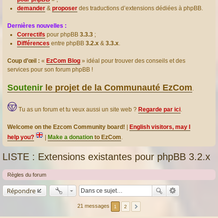
demander
&
proposer
des traductions d’extensions dédiées à phpBB.
Dernières nouvelles :
Correctifs
pour phpBB
3.3.3
;
Différences
entre phpBB
3.2.x
&
3.3.x
.
Coup d’œil :
«
EzCom Blog
» idéal pour trouver des conseils et des
services pour son forum phpBB !
Soutenir
le projet de la Communauté EzCom
.
Tu as un forum et tu veux aussi un site web ?
Regarde par ici
.
Welcome on the Ezcom Community board!
|
English visitors, may I
help you?
|
Make a donation
to EzCom
.
LISTE : Extensions existantes pour phpBB 3.2.x
Règles du forum
Répondre
21 messages
1
2