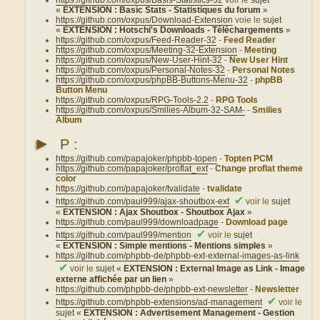
https://github.com/oxpus/Basis-Statistics-32
voir le
sujet
«
EXTENSION : Basic Stats - Statistiques du forum
»
https://github.com/oxpus/Download-Extension
voie le
sujet
«
EXTENSION : Hotschi's Downloads - Téléchargements
»
https://github.com/oxpus/Feed-Reader-32
-
Feed Reader
https://github.com/oxpus/Meeting-32-Extension
-
Meeting
https://github.com/oxpus/New-User-Hint-32
-
New User Hint
https://github.com/oxpus/Personal-Notes-32
-
Personal Notes
https://github.com/oxpus/phpBB-Buttons-Menu-32
-
phpBB
Button Menu
https://github.com/oxpus/RPG-Tools-2.2
-
RPG Tools
https://github.com/oxpus/Smilies-Album-32-SAM-
-
Smilies
Album
►
P :
https://github.com/papajoker/phpbb-topen
-
Topten PCM
https://github.com/papajoker/proflat_ext
-
Change proflat theme
color
https://github.com/papajoker/tvalidate
-
tvalidate
✔
https://github.com/paul999/ajax-shoutbox-ext
voir le
sujet
«
EXTENSION : Ajax Shoutbox - Shoutbox Ajax
»
https://github.com/paul999/downloadpage
-
Download page
✔
https://github.com/paul999/mention
voir le
sujet
«
EXTENSION : Simple mentions - Mentions simples
»
https://github.com/phpbb-de/phpbb-ext-external-images-as-link
✔
voir le
sujet «
EXTENSION : External Image as Link - Image
externe affichée par un lien
»
https://github.com/phpbb-de/phpbb-ext-newsletter
-
Newsletter
✔
https://github.com/phpbb-extensions/ad-management
voir le
sujet «
EXTENSION : Advertisement Management - Gestion