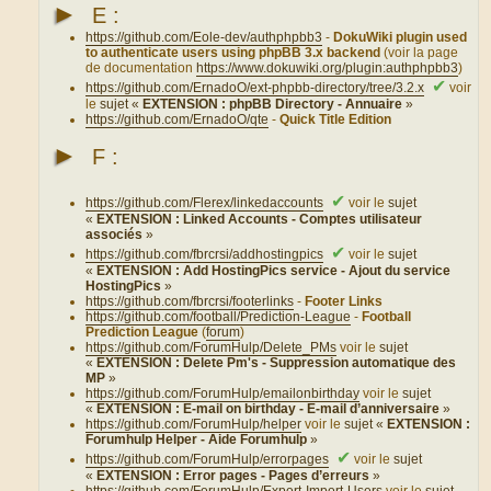
►
E :
https://github.com/Eole-dev/authphpbb3
-
DokuWiki plugin used
to authenticate users using phpBB 3.x backend
(voir la page
de documentation
https://www.dokuwiki.org/plugin:authphpbb3
)
✔
https://github.com/ErnadoO/ext-phpbb-directory/tree/3.2.x
voir
le
sujet «
EXTENSION : phpBB Directory - Annuaire
»
https://github.com/ErnadoO/qte
-
Quick Title Edition
►
F :
✔
https://github.com/Flerex/linkedaccounts
voir le
sujet
«
EXTENSION : Linked Accounts - Comptes utilisateur
associés
»
✔
https://github.com/fbrcrsi/addhostingpics
voir le
sujet
«
EXTENSION : Add HostingPics service - Ajout du service
HostingPics
»
https://github.com/fbrcrsi/footerlinks
-
Footer Links
https://github.com/football/Prediction-League
-
Football
Prediction League
(
forum
)
https://github.com/ForumHulp/Delete_PMs
voir le
sujet
«
EXTENSION : Delete Pm's - Suppression automatique des
MP
»
https://github.com/ForumHulp/emailonbirthday
voir le
sujet
«
EXTENSION : E-mail on birthday - E-mail d’anniversaire
»
https://github.com/ForumHulp/helper
voir le
sujet «
EXTENSION :
Forumhulp Helper - Aide Forumhulp
»
✔
https://github.com/ForumHulp/errorpages
voir le
sujet
«
EXTENSION : Error pages - Pages d’erreurs
»