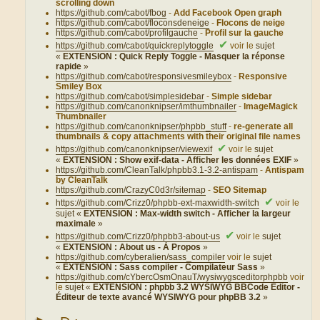
scrolling down
https://github.com/cabot/fbog
-
Add Facebook Open graph
https://github.com/cabot/floconsdeneige
-
Flocons de neige
https://github.com/cabot/profilgauche
-
Profil sur la gauche
✔
https://github.com/cabot/quickreplytoggle
voir le
sujet
«
EXTENSION : Quick Reply Toggle - Masquer la réponse
rapide
»
https://github.com/cabot/responsivesmileybox
-
Responsive
Smiley Box
https://github.com/cabot/simplesidebar
-
Simple sidebar
https://github.com/canonknipser/imthumbnailer
-
ImageMagick
Thumbnailer
https://github.com/canonknipser/phpbb_stuff
-
re-generate all
thumbnails & copy attachments with their original file names
✔
https://github.com/canonknipser/viewexif
voir le
sujet
«
EXTENSION : Show exif-data - Afficher les données EXIF
»
https://github.com/CleanTalk/phpbb3.1-3.2-antispam
-
Antispam
by CleanTalk
https://github.com/CrazyC0d3r/sitemap
-
SEO Sitemap
✔
https://github.com/Crizz0/phpbb-ext-maxwidth-switch
voir le
sujet «
EXTENSION : Max-width switch - Afficher la largeur
maximale
»
✔
https://github.com/Crizz0/phpbb3-about-us
voir le
sujet
«
EXTENSION : About us - À Propos
»
https://github.com/cyberalien/sass_compiler
voir le
sujet
«
EXTENSION : Sass compiler - Compilateur Sass
»
https://github.com/cYbercOsmOnauT/wysiwygsceditorphpbb
voir
le
sujet «
EXTENSION : phpbb 3.2 WYSIWYG BBCode Editor -
Éditeur de texte avancé WYSIWYG pour phpBB 3.2
»