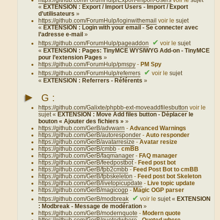
https://github.com/ForumHulp/Export-Import-Users
voir le
sujet
«
EXTENSION : Export / Import Users - Import / Export
d’utilisateurs
»
https://github.com/ForumHulp/loginwithemail
voir le
sujet
«
EXTENSION : Login with your email - Se connecter avec
l’adresse e-mail
»
✔
https://github.com/ForumHulp/pageaddon
voir le
sujet
«
EXTENSION : Pages: TinyMCE WYSIWYG Add-on - TinyMCE
pour l’extension Pages
»
https://github.com/ForumHulp/pmspy
-
PM Spy
✔
https://github.com/ForumHulp/referrers
voir le
sujet
«
EXTENSION : Referrers - Référents
»
►
G :
https://github.com/Galixte/phpbb-ext-moveaddfilesbutton
voir le
sujet «
EXTENSION : Move Add files button - Déplacer le
bouton « Ajouter des fichiers »
»
https://github.com/GerB/advwarn
-
Advanced Warnings
https://github.com/GerB/autoresponder
-
Auto responder
https://github.com/GerB/avatarresize
-
Avatar resize
https://github.com/GerB/cmbb
-
cmBB
https://github.com/GerB/faqmanager
-
FAQ manager
https://github.com/GerB/feedpostbot
-
Feed post bot
https://github.com/GerB/fpb2cmbb
-
Feed Post Bot to cmBB
https://github.com/GerB/fpbskeleton
-
Feed post bot Skeleton
https://github.com/GerB/livetopicupdate
-
Live topic update
https://github.com/GerB/magicogp
-
Magic OGP parser
✔
https://github.com/GerB/modbreak
voir le
sujet «
EXTENSION
: Modbreak - Message de modération
»
https://github.com/GerB/modernquote
-
Modern quote
https://github.com/GerB/quotedwhere
-
Quoted where