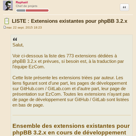
Raphaël
Citation
Chef de projets
LISTE : Extensions existantes pour phpBB 3.2.x
mar. 22 sept. 2015 18:23
M
e
s
s
Salut,
a
g
e
Voir ci-dessous la liste des 773 extensions dédiées à
phpBB 3.2.x et prévues, si besoin est, à la traduction par
l’équipe EzCom.
Cette liste présente les extensions triées par auteur. Les
liens figurant sont d’une part, les pages de développement
sur GitHub.com / GitLab.com et d’autre part, leur page de
présentation sur EzCom. Toutes les extensions n’ayant pas
de page de développement sur GitHub / GitLab sont listées
en bas de page.
Ensemble des extensions existantes pour
phpBB 3.2.x en cours de développement