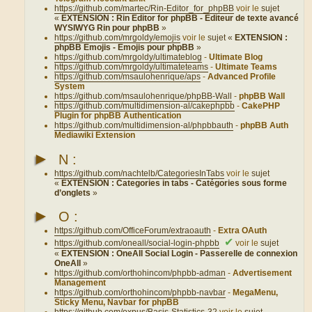
https://github.com/martec/Rin-Editor_for_phpBB
voir le
sujet
«
EXTENSION : Rin Editor for phpBB - Éditeur de texte avancé
WYSIWYG Rin pour phpBB
»
https://github.com/mrgoldy/emojis
voir le
sujet «
EXTENSION :
phpBB Emojis - Emojis pour phpBB
»
https://github.com/mrgoldy/ultimateblog
-
Ultimate Blog
https://github.com/mrgoldy/ultimateteams
-
Ultimate Teams
https://github.com/msaulohenrique/aps
-
Advanced Profile
System
https://github.com/msaulohenrique/phpBB-Wall
-
phpBB Wall
https://github.com/multidimension-al/cakephpbb
-
CakePHP
Plugin for phpBB Authentication
https://github.com/multidimension-al/phpbbauth
-
phpBB Auth
Mediawiki Extension
►
N :
https://github.com/nachtelb/CategoriesInTabs
voir le
sujet
«
EXTENSION : Categories in tabs - Catégories sous forme
d’onglets
»
►
O :
https://github.com/OfficeForum/extraoauth
-
Extra OAuth
✔
https://github.com/oneall/social-login-phpbb
voir le
sujet
«
EXTENSION : OneAll Social Login - Passerelle de connexion
OneAll
»
https://github.com/orthohincom/phpbb-adman
-
Advertisement
Management
https://github.com/orthohincom/phpbb-navbar
-
MegaMenu,
Sticky Menu, Navbar for phpBB