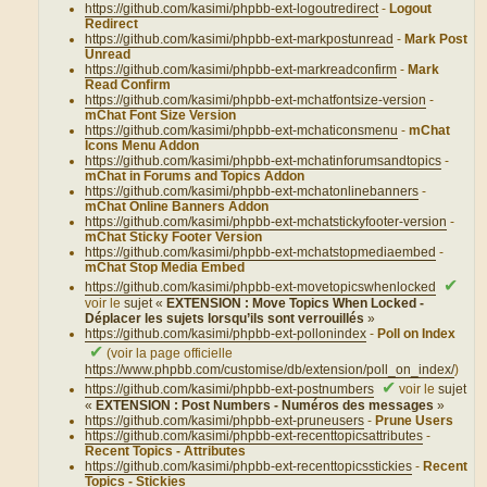
https://github.com/kasimi/phpbb-ext-logoutredirect
-
Logout
Redirect
https://github.com/kasimi/phpbb-ext-markpostunread
-
Mark Post
Unread
https://github.com/kasimi/phpbb-ext-markreadconfirm
-
Mark
Read Confirm
https://github.com/kasimi/phpbb-ext-mchatfontsize-version
-
mChat Font Size Version
https://github.com/kasimi/phpbb-ext-mchaticonsmenu
-
mChat
Icons Menu Addon
https://github.com/kasimi/phpbb-ext-mchatinforumsandtopics
-
mChat in Forums and Topics Addon
https://github.com/kasimi/phpbb-ext-mchatonlinebanners
-
mChat Online Banners Addon
https://github.com/kasimi/phpbb-ext-mchatstickyfooter-version
-
mChat Sticky Footer Version
https://github.com/kasimi/phpbb-ext-mchatstopmediaembed
-
mChat Stop Media Embed
✔
https://github.com/kasimi/phpbb-ext-movetopicswhenlocked
voir le
sujet «
EXTENSION : Move Topics When Locked -
Déplacer les sujets lorsqu’ils sont verrouillés
»
https://github.com/kasimi/phpbb-ext-pollonindex
-
Poll on Index
✔
(voir la page officielle
https://www.phpbb.com/customise/db/extension/poll_on_index/
)
✔
https://github.com/kasimi/phpbb-ext-postnumbers
voir le
sujet
«
EXTENSION : Post Numbers - Numéros des messages
»
https://github.com/kasimi/phpbb-ext-pruneusers
-
Prune Users
https://github.com/kasimi/phpbb-ext-recenttopicsattributes
-
Recent Topics - Attributes
https://github.com/kasimi/phpbb-ext-recenttopicsstickies
-
Recent
Topics - Stickies