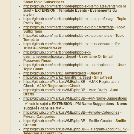
Show Topic Subscribers
https://github.com/marttiphpbb/phpbb-ext-templateevents
voir le
sujet «
EXTENSION : Template Events - Évènements du
style
»
https://github.com/marttiphpbb/phpbb-ext-topicprefixtags
-
Topic
Prefix Tags
https://github.com/marttiphpbb/phpbb-ext-topicsuffixtags
-
Topic
Suffix Tags
https://github.com/marttiphpbb/phpbb-ext-topictemplate
-
Topic
Template
https://github.com/marttiphpbb/phpbb-ext-trustxforwardedfor
-
Trust X-Forwarded-For
https://github.com/marttiphpbb/phpbb-ext-
usernameoremailpasswordreset
-
Username Or Email
Password Reset
https://github.com/marttiphpbb/phpbb-ext-usertopiccount
-
User
Topic Count
https://github.com/MarkDHamill/digests
-
Digests
https://github.com/MarkDHamill/smartfeed
-
Smartfeed
https://github.com/MarkusWME/phpBB---AJAX-Registration-
Check
-
AJAX Registration Check
https://github.com/MarkusWME/phpBB---Auto-Drafts
-
Auto
Drafts
https://github.com/MarkusWME/phpBB---PM-Name-Suggestions
✔
voir le
sujet «
EXTENSION : PM Name Suggestions - Noms
suggérés dans les MP
»
https://github.com/MarkusWME/phpBB---Private-Categories
-
Private Categories
https://github.com/MarkusWME/phpBB---Smilie-Creator
-
Smilie
Creator
https://github.com/MarkusWME/phpBB---Telegram-Account-Link
-
Telegram Account Link