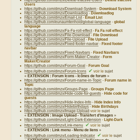
Users
https://github.com/dmzx/Download-System
-
Download System
https://github.com/dmzx/Downloadlog
-
Downloadlog
https://github.com/dmzx/Email-List
-
Email List
https://github.com/eunaumtenhoid/global-language
-
global
language
https://github.com/dmzx/Fa-Fa-roll-effect
-
Fa Fa roll effect
https://github.com/dmzx/File-Download
-
File Download
https://github.com/dmzx/File-Upload
-
File Upload
https://github.com/dmzx/Fixed-footer-navbar
-
Fixed footer
navbar
https://github.com/dmzx/Fixed-Navbars
-
Fixed Navbars
https://github.com/dmzx/Form-Maker-Creator
-
Form
Maker/Creator
https://github.com/dmzx/Forum-Goal
-
Forum Goal
✔
https://github.com/dmzx/Forum-Icons
voir le
sujet
«
EXTENSION : Forum Icons - Icônes de forum
»
https://github.com/dmzx/Forum-name-in-Topic
-
Forum name in
Topic
https://github.com/dmzx/Groups-Page
-
Groups Page
https://github.com/dmzx/Hide-code-for-guests
-
Hide code for
guests
https://github.com/dmzx/Hide-Index-Info
-
Hide Index Info
https://github.com/dmzx/Hidebirthdays
-
Hide Birthdays
https://github.com/dmzx/Image-Upload
voir le
sujet
«
EXTENSION : Image Upload - Transfert d’images
»
https://github.com/dmzx/Light-Dark-Extension
-
Light-Dark
✔
https://github.com/dmzx/Link-menu
voir le
sujet
«
EXTENSION : Link menu - Menu de liens
»
✔
https://github.com/dmzx/Loading-Indicator
voir le
sujet