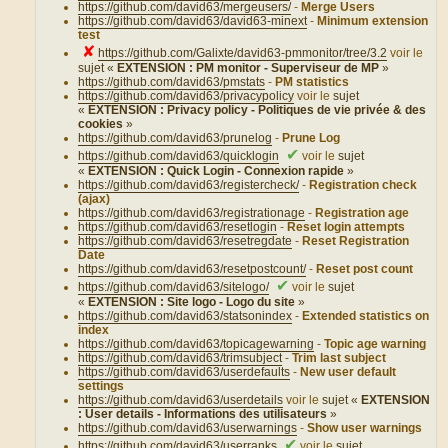
https://github.com/david63/mergeusers/
-
Merge Users
https://github.com/david63/david63-minext
-
Minimum extension
test
✘
https://github.com/Galixte/david63-pmmonitor/tree/3.2
voir le
sujet «
EXTENSION : PM monitor - Superviseur de MP
»
https://github.com/david63/pmstats
-
PM statistics
https://github.com/david63/privacypolicy
voir le
sujet
«
EXTENSION : Privacy policy - Politiques de vie privée & des
cookies
»
https://github.com/david63/prunelog
-
Prune Log
✔
https://github.com/david63/quicklogin
voir le
sujet
«
EXTENSION : Quick Login - Connexion rapide
»
https://github.com/david63/registercheck/
-
Registration check
(ajax)
https://github.com/david63/registrationage
-
Registration age
https://github.com/david63/resetlogin
-
Reset login attempts
https://github.com/david63/resetregdate
-
Reset Registration
Date
https://github.com/david63/resetpostcount/
-
Reset post count
✔
https://github.com/david63/sitelogo/
voir le
sujet
«
EXTENSION : Site logo - Logo du site
»
https://github.com/david63/statsonindex
-
Extended statistics on
index
https://github.com/david63/topicagewarning
-
Topic age warning
https://github.com/david63/trimsubject
-
Trim last subject
https://github.com/david63/userdefaults
-
New user default
settings
https://github.com/david63/userdetails
voir le
sujet «
EXTENSION
: User details - Informations des utilisateurs
»
https://github.com/david63/userwarnings
-
Show user warnings
✔
https://github.com/david63/userranks
voir le
sujet