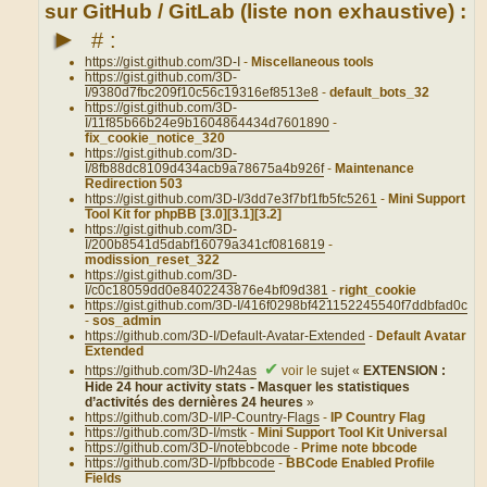
sur GitHub / GitLab (liste non exhaustive) :
►
# :
https://gist.github.com/3D-I
-
Miscellaneous tools
https://gist.github.com/3D-
I/9380d7fbc209f10c56c19316ef8513e8
-
default_bots_32
https://gist.github.com/3D-
I/11f85b66b24e9b1604864434d7601890
-
fix_cookie_notice_320
https://gist.github.com/3D-
I/8fb88dc8109d434acb9a78675a4b926f
-
Maintenance
Redirection 503
https://gist.github.com/3D-I/3dd7e3f7bf1fb5fc5261
-
Mini Support
Tool Kit for phpBB [3.0][3.1][3.2]
https://gist.github.com/3D-
I/200b8541d5dabf16079a341cf0816819
-
modission_reset_322
https://gist.github.com/3D-
I/c0c18059dd0e8402243876e4bf09d381
-
right_cookie
https://gist.github.com/3D-I/416f0298bf421152245540f7ddbfad0c
-
sos_admin
https://github.com/3D-I/Default-Avatar-Extended
-
Default Avatar
Extended
✔
https://github.com/3D-I/h24as
voir le
sujet «
EXTENSION :
Hide 24 hour activity stats - Masquer les statistiques
d’activités des dernières 24 heures
»
https://github.com/3D-I/IP-Country-Flags
-
IP Country Flag
https://github.com/3D-I/mstk
-
Mini Support Tool Kit Universal
https://github.com/3D-I/notebbcode
-
Prime note bbcode
https://github.com/3D-I/pfbbcode
-
BBCode Enabled Profile
Fields