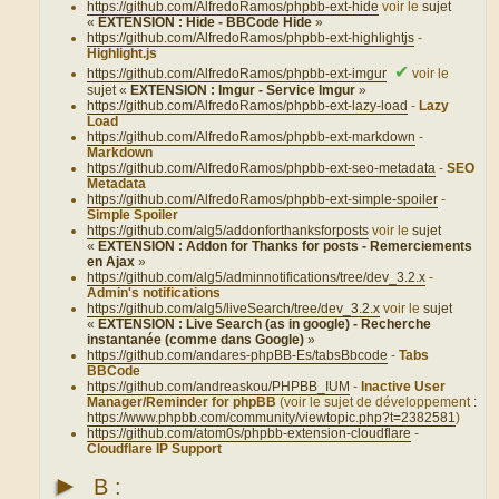
https://github.com/AlfredoRamos/phpbb-ext-hide
voir le
sujet
«
EXTENSION : Hide - BBCode Hide
»
https://github.com/AlfredoRamos/phpbb-ext-highlightjs
-
Highlight.js
✔
https://github.com/AlfredoRamos/phpbb-ext-imgur
voir le
sujet «
EXTENSION : Imgur - Service Imgur
»
https://github.com/AlfredoRamos/phpbb-ext-lazy-load
-
Lazy
Load
https://github.com/AlfredoRamos/phpbb-ext-markdown
-
Markdown
https://github.com/AlfredoRamos/phpbb-ext-seo-metadata
-
SEO
Metadata
https://github.com/AlfredoRamos/phpbb-ext-simple-spoiler
-
Simple Spoiler
https://github.com/alg5/addonforthanksforposts
voir le
sujet
«
EXTENSION : Addon for Thanks for posts - Remerciements
en Ajax
»
https://github.com/alg5/adminnotifications/tree/dev_3.2.x
-
Admin's notifications
https://github.com/alg5/liveSearch/tree/dev_3.2.x
voir le
sujet
«
EXTENSION : Live Search (as in google) - Recherche
instantanée (comme dans Google)
»
https://github.com/andares-phpBB-Es/tabsBbcode
-
Tabs
BBCode
https://github.com/andreaskou/PHPBB_IUM
-
Inactive User
Manager/Reminder for phpBB
(voir le sujet de développement :
https://www.phpbb.com/community/viewtopic.php?t=2382581
)
https://github.com/atom0s/phpbb-extension-cloudflare
-
Cloudflare IP Support
►
B :