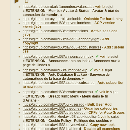
►
D :
https://github.com/dark-1/memberavatarstatus
voir le
sujet
«
EXTENSION : Member Avatar & Status - Avatar & état de
connexion du membre
»
https://github.com/cypherbits/onionbb
-
Onionbb: Tor hardening
https://github.com/david63/acpversioncheck
-
ACP version
check (3.2)
https://github.com/david63/activesessions
-
Active sessions
(3.2)
https://github.com/david63/david63-addcopyright
-
Add
copyright
https://github.com/david63/david63-addcustomcss
-
Add custom
css
✔
https://github.com/david63/announceonindex
voir le
sujet
«
EXTENSION : Announcements on index - Annonces sur la
page de l’index
»
✔
https://github.com/david63/autodbbackup
voir le
sujet
«
EXTENSION : Auto Database Backup - Sauvegarde
automatique de la base de données
»
https://github.com/david63/autotopicsubscribe
-
Auto subscribe
to new topic
✔
https://github.com/david63/breadcrumbmenu
voir le
sujet
«
EXTENSION : Breadcrumb Menu - Menu dans le fil
d'Ariane
»
https://github.com/david63/bulkuseradd
-
Bulk User Add
https://github.com/david63/categories
-
Organise categories
https://github.com/david63/cpfautogroup
-
CPFs for Auto Groups
https://github.com/Galixte/david63-cookiepolicy-1
voir le
sujet
«
EXTENSION : Cookie Policy - Politique des cookies
»
https://github.com/david63/copynewtopic/
-
Copy new topic
https://github.com/david63/disableext
-
Disable all extensions