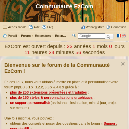
Communauté EzCom
Accès rapide
Aide
FAQ
M’enregistrer
Connexion
Portail
Forum
Extensions
Extensions présentées & traduites
R
ec
EzCom est ouvert depuis :
23
années
1
mois
0
jours
her
11
heures
24
minutes
57
secondes
ch
er
Bienvenue sur le forum de la Communauté
EzCom !
En ces lieux, nous vous aidons à mettre en place et à personnaliser votre
forum phpBB
3.1.x
,
3.2.x
,
3.3.x
&
4.0.x
grâce à :
plus de 250 extensions présentées et traduites
;
plus de 150 styles & personnalisations graphiques
;
un support personnalisé
(assistance, installation, mise à jour, projet
sur mesure).
Une fois inscrit.e, vous pouvez :
obtenir des conseils et poser des questions dans le forum «
Support
pour phpBB
» ;