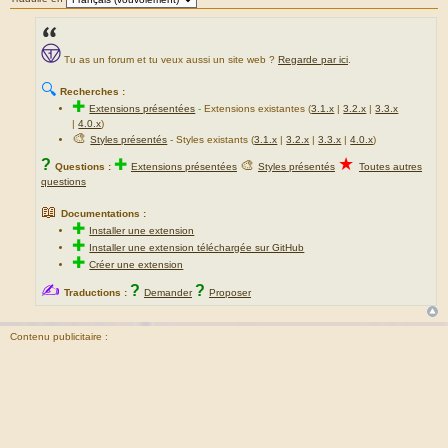
Tu as un forum et tu veux aussi un site web ?
Regarde par ici
.
🔍
Recherches :
✚
Extensions présentées
-
Extensions existantes (
3.1.x
|
3.2.x
|
3.3.x
|
4.0.x
)
🎨
Styles présentés
- Styles existants (
3.1.x
|
3.2.x
|
3.3.x
|
4.0.x
)
★
?
✚
🎨
Questions :
Extensions présentées
Styles présentés
Toutes autres
questions
📖
Documentations :
✚
Installer une extension
✚
Installer une extension téléchargée sur GitHub
✚
Créer une extension
✍
?
?
Traductions :
Demander
Proposer
Contenu publicitaire :