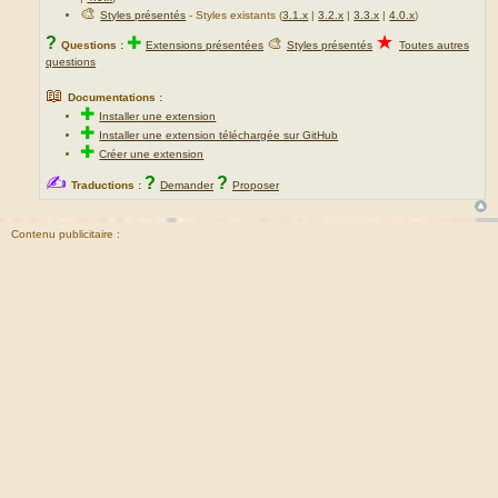
🎨
Styles présentés
- Styles existants (
3.1.x
|
3.2.x
|
3.3.x
|
4.0.x
)
★
?
✚
🎨
Questions :
Extensions présentées
Styles présentés
Toutes autres
questions
📖
Documentations :
✚
Installer une extension
✚
Installer une extension téléchargée sur GitHub
✚
Créer une extension
✍
?
?
Traductions :
Demander
Proposer
Contenu publicitaire :