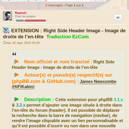
3 messages • Page
1
sur
1
Raphaël
Citation
Chef de projets
EXTENSION : Right Side Header Image - Image de
droite de l’en-tête
Traduction EzCom
mar. 22 sept. 2015 03:34
M
e
s
s
►
a
Nom officiel et nom francisé :
Right Side
g
e
Header Image - Image de droite de l’en-tête
►
Auteur(s) et pseudo(s) respectif(s) sur
(phpBB.com & GitHub.com) :
James Newcombe
(
HiFiKabin
)
►
Description :
Cette extension pour phpBB
3.1.x
&
3.2.x
permet d’ajouter une image située à droite dans
l’en-tête du forum (header). Il est possible de déplacer
la recherche dans la barre de navigation (navbar), de
rendre l’image cliquable avec un lien personnalisable et
qu’il est possible d’ouvrir ou non dans une nouvelle