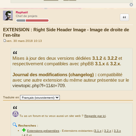
Raphaël
Citation
Chef de projets
EXTENSION : Right Side Header Image - Image de droite de
l’en-tête
ven. 30 mars 2018 10:13
M
e
s
s
Mises à jour des deux versions dédiées
3.1.2
&
3.2.2
et
a
g
respectivement compatibles avec phpBB
3.1.x
&
3.2.x
.
e
Journal des modifications (changelog) :
compatibilité
avec une autre extension du même auteur présentée sur le
viewtopic.php?f=11&t=709
.
Traduire en
Tu as un forum et tu veux aussi un site web ?
Regarde par ici
.
🔍
Recherches :
✚
Extensions présentées
-
Extensions existantes (
3.1.x
|
3.2.x
|
3.3.x
|
4.0.x
)