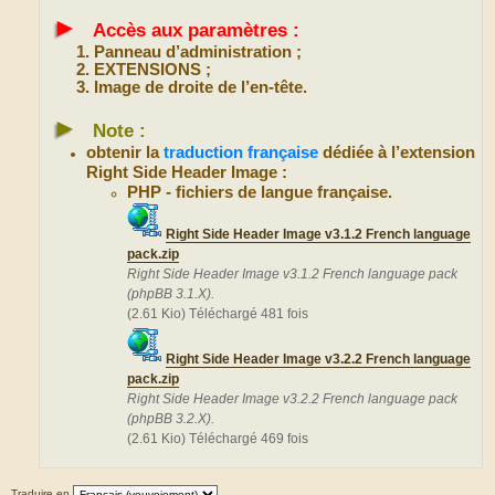
►
Accès aux paramètres :
Panneau d’administration ;
EXTENSIONS ;
Image de droite de l’en-tête.
►
Note :
obtenir la
traduction française
dédiée à l’extension
Right Side Header Image :
PHP - fichiers de langue française.
Right Side Header Image v3.1.2 French language
pack.zip
Right Side Header Image v3.1.2 French language pack
(phpBB 3.1.X).
(2.61 Kio) Téléchargé 481 fois
Right Side Header Image v3.2.2 French language
pack.zip
Right Side Header Image v3.2.2 French language pack
(phpBB 3.2.X).
(2.61 Kio) Téléchargé 469 fois
Traduire en