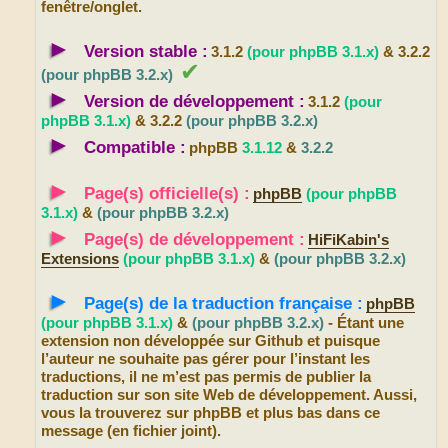
fenêtre/onglet.
►
Version stable :
3.1.2
(pour phpBB 3.1.x)
& 3.2.2
✔
(pour phpBB 3.2.x)
►
Version de développement :
3.1.2
(pour
phpBB 3.1.x)
& 3.2.2
(pour phpBB 3.2.x)
►
Compatible :
phpBB
3.1.12
&
3.2.2
►
Page(s) officielle(s) :
phpBB
(pour phpBB
3.1.x)
&
(pour phpBB 3.2.x)
►
Page(s) de développement :
HiFiKabin's
Extensions
(pour phpBB 3.1.x)
&
(pour phpBB 3.2.x)
►
Page(s) de la traduction française :
phpBB
(pour phpBB 3.1.x)
&
(pour phpBB 3.2.x)
- Étant une
extension non développée sur Github et puisque
l’auteur ne souhaite pas gérer pour l’instant les
traductions, il ne m’est pas permis de publier la
traduction sur son site Web de développement. Aussi,
vous la trouverez sur phpBB et plus bas dans ce
message (en fichier joint).