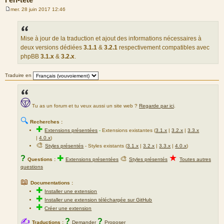
mer. 28 juin 2017 12:46
M
e
s
s
a
Mise à jour de la traduction et ajout des informations nécessaires à
g
deux versions dédiées
3.1.1
&
3.2.1
respectivement compatibles avec
e
phpBB
3.1.x
&
3.2.x
.
Traduire en
Tu as un forum et tu veux aussi un site web ?
Regarde par ici
.
🔍
Recherches :
✚
Extensions présentées
-
Extensions existantes (
3.1.x
|
3.2.x
|
3.3.x
|
4.0.x
)
🎨
Styles présentés
- Styles existants (
3.1.x
|
3.2.x
|
3.3.x
|
4.0.x
)
★
?
✚
🎨
Questions :
Extensions présentées
Styles présentés
Toutes autres
questions
📖
Documentations :
✚
Installer une extension
✚
Installer une extension téléchargée sur GitHub
✚
Créer une extension
✍
?
?
Traductions :
Demander
Proposer