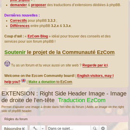
demander
&
proposer
des traductions d’extensions dédiées à phpBB.
Dernières nouvelles :
Correctifs
pour phpBB
3.3.3
;
Différences
entre phpBB
3.2.x
&
3.3.x
.
Coup d’œil :
«
EzCom Blog
» idéal pour trouver des conseils et des
services pour son forum phpBB !
Soutenir
le projet de la Communauté EzCom
.
Tu as un forum et tu veux aussi un site web ?
Regarde par ici
.
Welcome on the Ezcom Community board!
|
English visitors, may I
help you?
|
Make a donation
to EzCom
.
EXTENSION : Right Side Header Image - Image
de droite de l’en-tête
Traduction EzCom
Permet d’ajouter une image à droite dans l’en-tête du forum | Adds an image on the right
side of phpBB header.
Règles du forum
Répondre