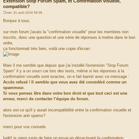
Extension Stop Forum Spam, et Confirmation visuelle,
compatible?
mer. 31 août 2016 09:38
M
e
Bonjour à tous,
s
s
a
sur mon forum j'avais la "confirmation visuelle" pour les membres non
g
inscrits, donc une question et une série de réponses à mettre dans le bon
e
ordre,
ça fonctionnait très bien, voilà une copie d'écran :
Mais il me semble que depuis que j'ai installé l'extension "Stop Forum
Spam" il y a un souci car lors des tests, même si les réponses à la
confirmation visuelle sont exactes, on e fait bannir avec ce message :
Accès refusé ! Il semble que vous avez été considéré comme un
spammeur.
Si vous pensez être dans votre bon droit et que tout ceci est une
erreur, merci de contacter l’équipe du forum.
alors est-ce qu'il y aurait incompatibilité entre la confirmation visuelle et
l'extension anti spams?
merci pour vos conseils
[edit] je viens juste de faire un essai en désactivant la confirmation