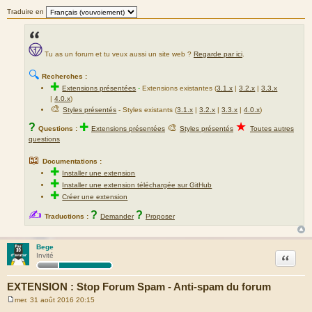
Traduire en
Tu as un forum et tu veux aussi un site web ?
Regarde par ici
.
🔍
Recherches :
✚
Extensions présentées
-
Extensions existantes (
3.1.x
|
3.2.x
|
3.3.x
|
4.0.x
)
🎨
Styles présentés
- Styles existants (
3.1.x
|
3.2.x
|
3.3.x
|
4.0.x
)
★
?
✚
🎨
Questions :
Extensions présentées
Styles présentés
Toutes autres
questions
📖
Documentations :
✚
Installer une extension
✚
Installer une extension téléchargée sur GitHub
✚
Créer une extension
✍
?
?
Traductions :
Demander
Proposer
Bege
Citation
Invité
EXTENSION : Stop Forum Spam - Anti-spam du forum
mer. 31 août 2016 20:15
M