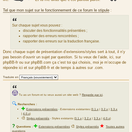
Tel que mon sujet sur le fonctionnement de ce forum le stipule
:
Sur chaque sujet vous pouvez :
discuter des fonctionnalités présentées ;
rapporter des erreurs rencontrées ;
rapporter des erreurs sur la traduction française.
Donc chaque sujet de présentation d’extensions/styles sert à tout, il n’y
pas besoin d’ouvrir un sujet par question. Si tu veux de l’aide, ici, sur
phpBB-fr ou sur phpBB.com ça c’est toi qui choisis, moi je m’occupe de
répondre ici et sur phpBB-fr et de temps à autres sur .com.
Traduire en
Tu as un forum et tu veux aussi un site web ?
Regarde par ici
.
🔍
Recherches :
✚
Extensions présentées
-
Extensions existantes (
3.1.x
|
3.2.x
|
3.3.x
|
4.0.x
)
🎨
Styles présentés
- Styles existants (
3.1.x
|
3.2.x
|
3.3.x
|
4.0.x
)
★
?
✚
🎨
Questions :
Extensions présentées
Styles présentés
Toutes autres
questions