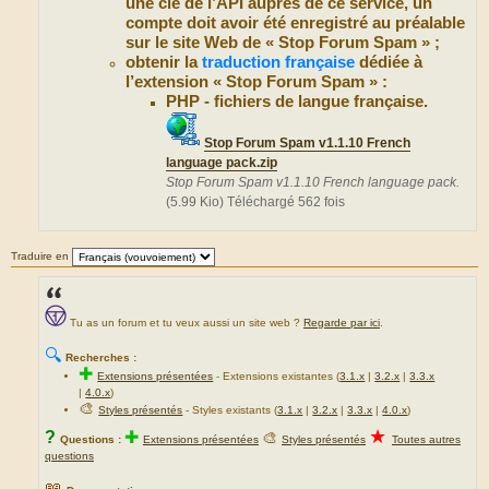
une clé de l’API auprès de ce service, un
compte doit avoir été enregistré au préalable
sur le site Web de « Stop Forum Spam » ;
obtenir la
traduction française
dédiée à
l’extension « Stop Forum Spam » :
PHP - fichiers de langue française.
Stop Forum Spam v1.1.10 French
language pack.zip
Stop Forum Spam v1.1.10 French language pack.
(5.99 Kio) Téléchargé 562 fois
Traduire en
Tu as un forum et tu veux aussi un site web ?
Regarde par ici
.
🔍
Recherches :
✚
Extensions présentées
-
Extensions existantes (
3.1.x
|
3.2.x
|
3.3.x
|
4.0.x
)
🎨
Styles présentés
- Styles existants (
3.1.x
|
3.2.x
|
3.3.x
|
4.0.x
)
★
?
✚
🎨
Questions :
Extensions présentées
Styles présentés
Toutes autres
questions
📖