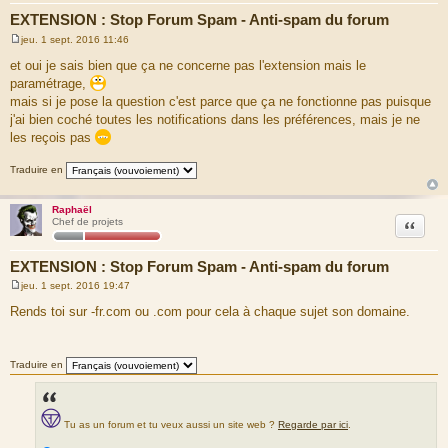
EXTENSION : Stop Forum Spam - Anti-spam du forum
jeu. 1 sept. 2016 11:46
M
e
et oui je sais bien que ça ne concerne pas l'extension mais le
s
paramétrage,
s
a
mais si je pose la question c'est parce que ça ne fonctionne pas puisque
g
j'ai bien coché toutes les notifications dans les préférences, mais je ne
e
les reçois pas
Traduire en
Raphaël
Citation
Chef de projets
EXTENSION : Stop Forum Spam - Anti-spam du forum
jeu. 1 sept. 2016 19:47
M
e
Rends toi sur -fr.com ou .com pour cela à chaque sujet son domaine.
s
s
a
g
Traduire en
e
Tu as un forum et tu veux aussi un site web ?
Regarde par ici
.