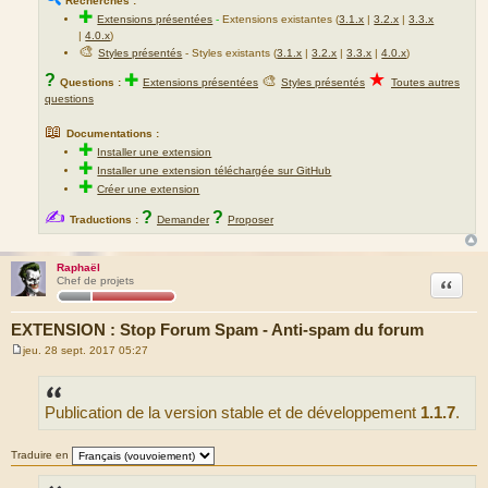
Recherches :
✚
Extensions présentées
-
Extensions existantes (
3.1.x
|
3.2.x
|
3.3.x
|
4.0.x
)
🎨
Styles présentés
- Styles existants (
3.1.x
|
3.2.x
|
3.3.x
|
4.0.x
)
★
?
✚
🎨
Questions :
Extensions présentées
Styles présentés
Toutes autres
questions
📖
Documentations :
✚
Installer une extension
✚
Installer une extension téléchargée sur GitHub
✚
Créer une extension
✍
?
?
Traductions :
Demander
Proposer
Raphaël
Citation
Chef de projets
EXTENSION : Stop Forum Spam - Anti-spam du forum
jeu. 28 sept. 2017 05:27
M
e
s
s
Publication de la version stable et de développement
1.1.7
.
a
g
e
Traduire en