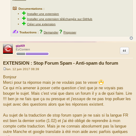
📖
Documentations :
✚
Installer une extension
✚
Installer une extension téléchargée sur GitHub
✚
Créer une extension
✍
?
?
Traductions :
Demander
Proposer
gipi69
Citation
EzComien
EXTENSION : Stop Forum Spam - Anti-spam du forum
lun. 12 juin 2017 08:39
M
e
Bonjour
s
Merci pour ta réponse mais je ne voulais pas te vexer
s
a
Ce qui m'a amener à poser cette question c'est que je ne voyais pas
g
bouger le sujet. Mais c'est vrai que dans un forum il y a de quoi faire. Lire
e
!!! ben je ne fais que ça ou presque et j'essaye de ne pas trop polluer les
sujet avec des questions alors que les réponses existent.
Au sujet de la traduction de stop forum spam je ne sais si la langue FR
est bien la dernier sortie (1.02) et j'ai été obligé de reprendre à mon
compte cette traduction. Mais je ne connais absolument pas la langue
outre Manche et google translate à été mon aide avec parfois quelques