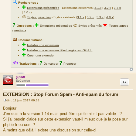
🔍
Recherches :
✚
Extensions présentées
-
Extensions existantes (
3.1.x
|
3.2.x
|
3.3.x
|
4.0.x
)
🎨
Styles présentés
- Styles existants (
3.1.x
|
3.2.x
|
3.3.x
|
4.0.x
)
★
?
✚
🎨
Questions :
Extensions présentées
Styles présentés
Toutes autres
questions
📖
Documentations :
✚
Installer une extension
✚
Installer une extension téléchargée sur GitHub
✚
Créer une extension
✍
?
?
Traductions :
Demander
Proposer
gipi69
Citation
EzComien
EXTENSION : Stop Forum Spam - Anti-spam du forum
dim. 11 juin 2017 09:38
M
e
Bonjour
s
J'en suis à la version 1.14 mais peut être qu'elle n'est pas validé...?
s
a
Si j'ai besoin d'aide sur cette extension vaut-il mieux que je la pose sur
g
phpbb fr ou com ?
e
A moins que déjà il existe une discussion sur celle-ci