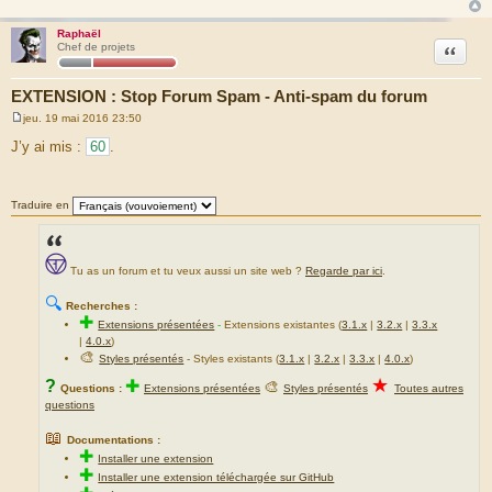
Raphaël
Citation
Chef de projets
EXTENSION : Stop Forum Spam - Anti-spam du forum
jeu. 19 mai 2016 23:50
M
e
J’y ai mis :
60
.
s
s
a
g
Traduire en
e
Tu as un forum et tu veux aussi un site web ?
Regarde par ici
.
🔍
Recherches :
✚
Extensions présentées
-
Extensions existantes (
3.1.x
|
3.2.x
|
3.3.x
|
4.0.x
)
🎨
Styles présentés
- Styles existants (
3.1.x
|
3.2.x
|
3.3.x
|
4.0.x
)
★
?
✚
🎨
Questions :
Extensions présentées
Styles présentés
Toutes autres
questions
📖
Documentations :
✚
Installer une extension
✚
Installer une extension téléchargée sur GitHub