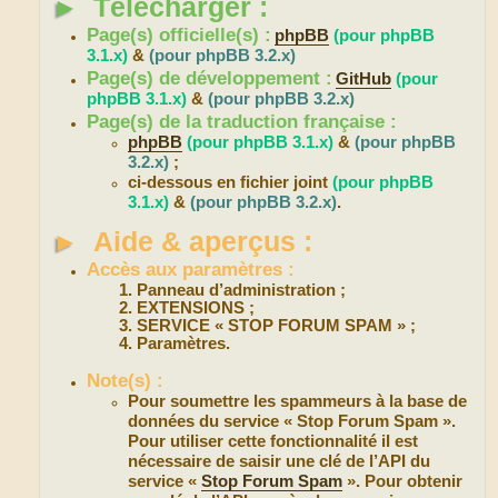
►
Télécharger :
Page(s) officielle(s) :
phpBB
(pour phpBB
3.1.x)
&
(pour phpBB 3.2.x)
Page(s) de développement :
GitHub
(pour
phpBB 3.1.x)
&
(pour phpBB 3.2.x)
Page(s) de la traduction française :
phpBB
(pour phpBB 3.1.x)
&
(pour phpBB
3.2.x)
;
ci-dessous en fichier joint
(pour phpBB
3.1.x)
&
(pour phpBB 3.2.x)
.
►
Aide & aperçus :
Accès aux paramètres :
Panneau d’administration ;
EXTENSIONS ;
SERVICE « STOP FORUM SPAM » ;
Paramètres.
Note(s) :
Pour soumettre les spammeurs à la base de
données du service « Stop Forum Spam ».
Pour utiliser cette fonctionnalité il est
nécessaire de saisir une clé de l’API du
service «
Stop Forum Spam
». Pour obtenir