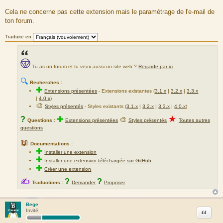
r
Cela ne concerne pas cette extension mais le paramétrage de l'e-mail de
c
ton forum.
e
d
Traduire en
u
m
e
Tu as un forum et tu veux aussi un site web ?
Regarde par ici
.
s
s
🔍
Recherches :
a
✚
Extensions présentées
-
Extensions existantes (
3.1.x
|
3.2.x
|
3.3.x
g
|
4.0.x
)
e
🎨
Styles présentés
- Styles existants (
3.1.x
|
3.2.x
|
3.3.x
|
4.0.x
)
★
?
✚
🎨
Questions :
Extensions présentées
Styles présentés
Toutes autres
questions
📖
Documentations :
✚
Installer une extension
✚
Installer une extension téléchargée sur GitHub
✚
Créer une extension
✍
?
?
Traductions :
Demander
Proposer
Bege
Citation
Invité