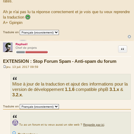
ratés.
Ah je n'ai pas lu ta réponse correctement et je vois que tu veux reprendre
la traduction
A+ Gpinpin
Traduire en
Raphaël
Citation
Chef de projets
EXTENSION : Stop Forum Spam - Anti-spam du forum
jeu. 13 juil. 2017 09:59
M
e
s
s
Mise à jour de la traduction et ajout des informations pour la
a
g
version de développement
1.1.6
compatible phpB
3.1.x
&
e
3.2.x
.
Traduire en
Tu as un forum et tu veux aussi un site web ?
Regarde par ici
.
🔍