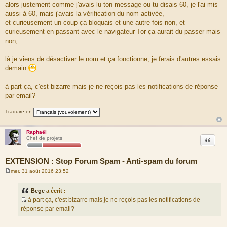
e
alors justement comme j'avais lu ton message ou tu disais 60, je l'ai mis
s
aussi à 60, mais j'avais la vérification du nom activée,
s
a
et curieusement un coup ça bloquais et une autre fois non, et
g
curieusement en passant avec le navigateur Tor ça aurait du passer mais
e
non,
là je viens de désactiver le nom et ça fonctionne, je ferais d'autres essais
demain
à part ça, c'est bizarre mais je ne reçois pas les notifications de réponse
par email?
Traduire en
Raphaël
Citation
Chef de projets
EXTENSION : Stop Forum Spam - Anti-spam du forum
mer. 31 août 2016 23:52
M
e
s
Bege
a écrit :
s
à part ça, c'est bizarre mais je ne reçois pas les notifications de
a
S
g
réponse par email?
e
o
u