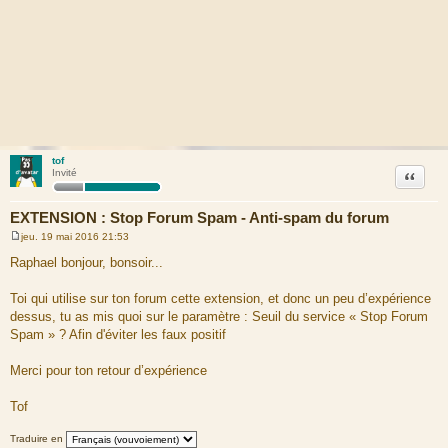
tof
Citation
Invité
EXTENSION : Stop Forum Spam - Anti-spam du forum
jeu. 19 mai 2016 21:53
M
e
Raphael bonjour, bonsoir...
s
s
a
Toi qui utilise sur ton forum cette extension, et donc un peu d’expérience
g
dessus, tu as mis quoi sur le paramètre : Seuil du service « Stop Forum
e
Spam » ? Afin d'éviter les faux positif
Merci pour ton retour d’expérience
Tof
Traduire en