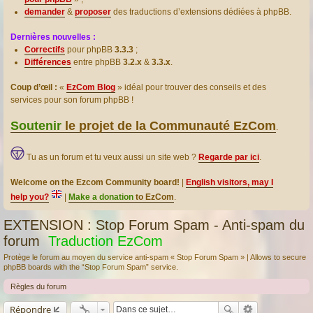
demander
&
proposer
des traductions d’extensions dédiées à phpBB.
Dernières nouvelles :
Correctifs
pour phpBB
3.3.3
;
Différences
entre phpBB
3.2.x
&
3.3.x
.
Coup d’œil :
«
EzCom Blog
» idéal pour trouver des conseils et des
services pour son forum phpBB !
Soutenir
le projet de la Communauté EzCom
.
Tu as un forum et tu veux aussi un site web ?
Regarde par ici
.
Welcome on the Ezcom Community board!
|
English visitors, may I
help you?
|
Make a donation
to EzCom
.
EXTENSION : Stop Forum Spam - Anti-spam du
forum
Traduction EzCom
Protège le forum au moyen du service anti-spam « Stop Forum Spam » | Allows to secure
phpBB boards with the “Stop Forum Spam” service.
Règles du forum
Répondre