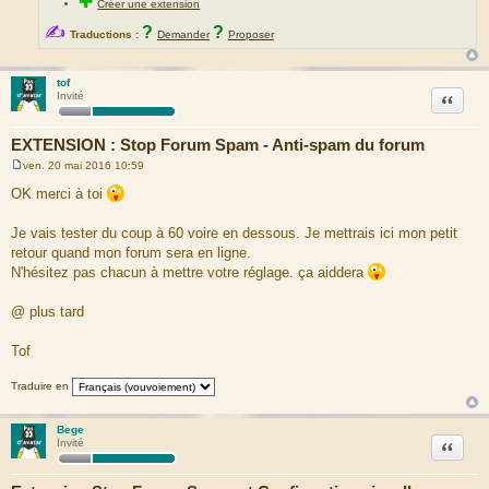
✚
Créer une extension
✍
?
?
Traductions :
Demander
Proposer
tof
Citation
Invité
EXTENSION : Stop Forum Spam - Anti-spam du forum
ven. 20 mai 2016 10:59
M
e
OK merci à toi
s
s
a
Je vais tester du coup à 60 voire en dessous. Je mettrais ici mon petit
g
retour quand mon forum sera en ligne.
e
N'hésitez pas chacun à mettre votre réglage. ça aiddera
@ plus tard
Tof
Traduire en
Bege
Citation
Invité