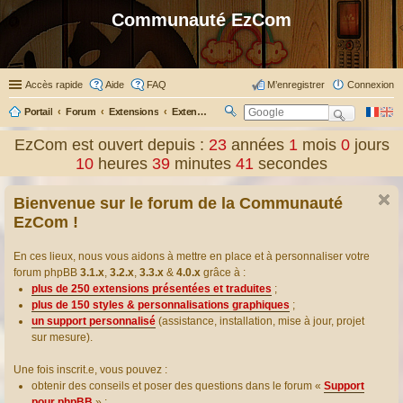
Communauté EzCom
Accès rapide
Aide
FAQ
M’enregistrer
Connexion
Portail
Forum
Extensions
Extensions présentées & traduites
R
ec
EzCom est ouvert depuis :
23
années
1
mois
0
jours
her
10
heures
39
minutes
42
secondes
ch
er
Bienvenue sur le forum de la Communauté
EzCom !
En ces lieux, nous vous aidons à mettre en place et à personnaliser votre
forum phpBB
3.1.x
,
3.2.x
,
3.3.x
&
4.0.x
grâce à :
plus de 250 extensions présentées et traduites
;
plus de 150 styles & personnalisations graphiques
;
un support personnalisé
(assistance, installation, mise à jour, projet
sur mesure).
Une fois inscrit.e, vous pouvez :
obtenir des conseils et poser des questions dans le forum «
Support
pour phpBB
» ;