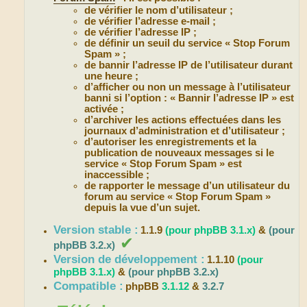
de vérifier le nom d’utilisateur ;
de vérifier l’adresse e-mail ;
de vérifier l’adresse IP ;
de définir un seuil du service « Stop Forum
Spam » ;
de bannir l’adresse IP de l’utilisateur durant
une heure ;
d’afficher ou non un message à l’utilisateur
banni si l’option : « Bannir l’adresse IP » est
activée ;
d’archiver les actions effectuées dans les
journaux d’administration et d’utilisateur ;
d’autoriser les enregistrements et la
publication de nouveaux messages si le
service « Stop Forum Spam » est
inaccessible ;
de rapporter le message d’un utilisateur du
forum au service « Stop Forum Spam »
depuis la vue d’un sujet.
Version stable :
1.1.9
(pour phpBB 3.1.x)
&
(pour
✔
phpBB 3.2.x)
Version de développement :
1.1.10
(pour
phpBB 3.1.x)
&
(pour phpBB 3.2.x)
Compatible :
phpBB
3.1.12
&
3.2.7