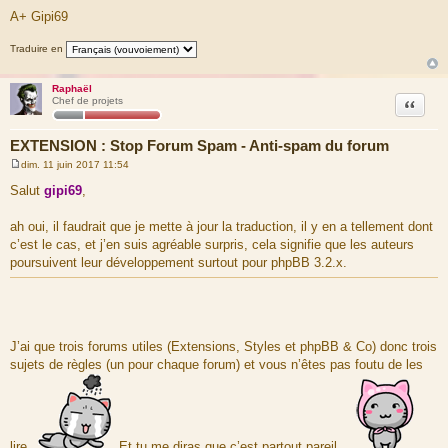
A+ Gipi69
Traduire en
Raphaël
Citation
Chef de projets
EXTENSION : Stop Forum Spam - Anti-spam du forum
dim. 11 juin 2017 11:54
M
e
Salut
gipi69
,
s
s
a
ah oui, il faudrait que je mette à jour la traduction, il y en a tellement dont
g
c’est le cas, et j’en suis agréable surpris, cela signifie que les auteurs
e
poursuivent leur développement surtout pour phpBB 3.2.x.
J’ai que trois forums utiles (Extensions, Styles et phpBB & Co) donc trois
sujets de règles (un pour chaque forum) et vous n’êtes pas foutu de les
lire.
Et tu me diras que c’est partout pareil.