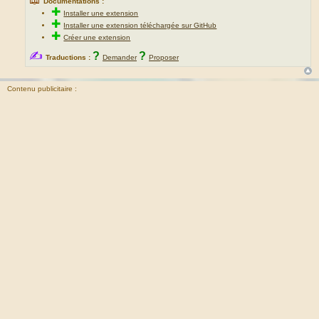
Documentations :
✚
Installer une extension
✚
Installer une extension téléchargée sur GitHub
✚
Créer une extension
✍
?
?
Traductions :
Demander
Proposer
Contenu publicitaire :