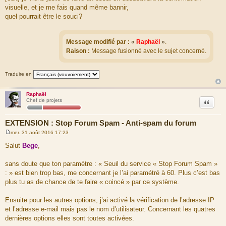
visuelle, et je me fais quand même bannir,
quel pourrait être le souci?
Message modifié par :
«
Raphaël
»
.
Raison :
Message fusionné avec le sujet concerné.
Traduire en
Raphaël
Citation
Chef de projets
EXTENSION : Stop Forum Spam - Anti-spam du forum
mer. 31 août 2016 17:23
M
e
Salut
Bege
,
s
s
a
sans doute que ton paramètre : « Seuil du service « Stop Forum Spam »
g
: » est bien trop bas, me concernant je l’ai paramétré à 60. Plus c’est bas
e
plus tu as de chance de te faire « coincé » par ce système.
Ensuite pour les autres options, j’ai activé la vérification de l’adresse IP
et l’adresse e-mail mais pas le nom d’utilisateur. Concernant les quatres
dernières options elles sont toutes activées.