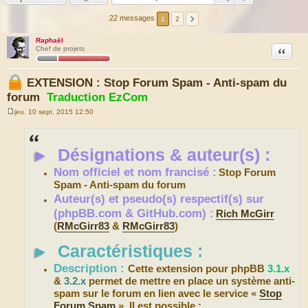
22 messages
1
2
Raphaël
Citation
Chef de projets
EXTENSION : Stop Forum Spam - Anti-spam du
forum
Traduction EzCom
jeu. 10 sept. 2015 12:50
M
e
s
s
►
Désignations & auteur(s) :
a
g
e
Nom officiel et nom francisé :
Stop Forum
Spam - Anti-spam du forum
Auteur(s) et pseudo(s) respectif(s) sur
(phpBB.com & GitHub.com) :
Rich McGirr
(
RMcGirr83
&
RMcGirr83
)
►
Caractéristiques :
Description :
Cette extension pour phpBB
3.1.x
&
3.2.x
permet de mettre en place un système anti-
spam sur le forum en lien avec le service «
Stop
Forum Spam
». Il est possible :