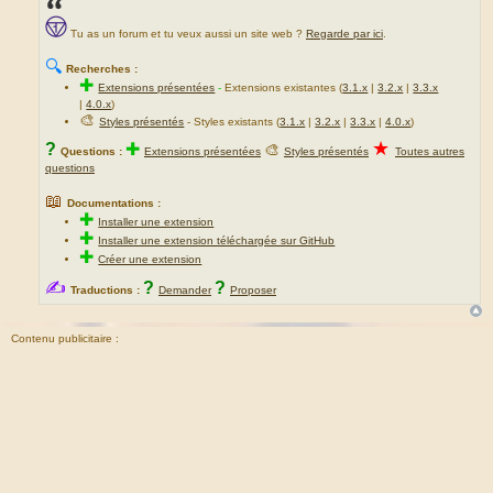
Tu as un forum et tu veux aussi un site web ?
Regarde par ici
.
🔍
Recherches :
✚
Extensions présentées
-
Extensions existantes (
3.1.x
|
3.2.x
|
3.3.x
|
4.0.x
)
🎨
Styles présentés
- Styles existants (
3.1.x
|
3.2.x
|
3.3.x
|
4.0.x
)
★
?
✚
🎨
Questions :
Extensions présentées
Styles présentés
Toutes autres
questions
📖
Documentations :
✚
Installer une extension
✚
Installer une extension téléchargée sur GitHub
✚
Créer une extension
✍
?
?
Traductions :
Demander
Proposer
Contenu publicitaire :