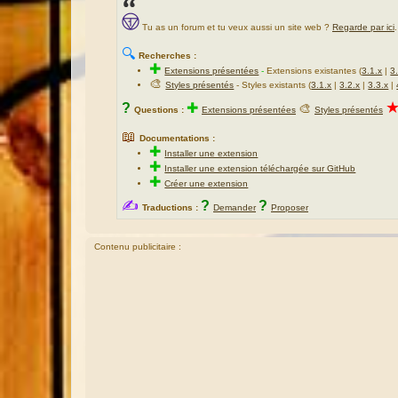
Tu as un forum et tu veux aussi un site web ?
Regarde par ici
.
🔍
Recherches :
✚
Extensions présentées
-
Extensions existantes (
3.1.x
|
3
🎨
Styles présentés
- Styles existants (
3.1.x
|
3.2.x
|
3.3.x
|
?
✚
🎨
Questions :
Extensions présentées
Styles présentés
📖
Documentations :
✚
Installer une extension
✚
Installer une extension téléchargée sur GitHub
✚
Créer une extension
✍
?
?
Traductions :
Demander
Proposer
Contenu publicitaire :