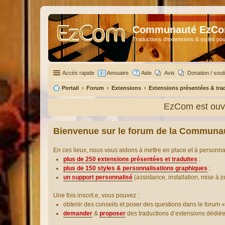
Communauté EzC
Traductions d'extensions & styles pou
Accès rapide
Annuaire
Aide
Avis
Donation / sout
Portail
Forum
Extensions
Extensions présentées & tra
EzCom est ouve
Bienvenue sur le forum de la Communa
En ces lieux, nous vous aidons à mettre en place et à personn
plus de 250 extensions présentées et traduites
;
plus de 150 styles & personnalisations graphiques
;
un support personnalisé
(assistance, installation, mise à j
Une fois inscrit.e, vous pouvez :
obtenir des conseils et poser des questions dans le forum «
demander
&
proposer
des traductions d’extensions dédié