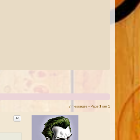
7 messages • Page
1
sur
1
Citation