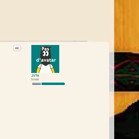
Citation
JVTA
Invité