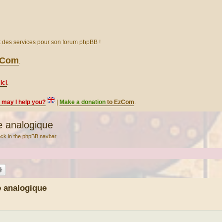
et des services pour son forum phpBB !
EzCom
.
ici
.
, may I help you?
|
Make a donation
to EzCom
.
 analogique
lock in the phpBB navbar.
 analogique