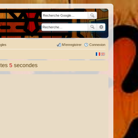
gles
M’enregistrer
Connexion
tes
6
secondes