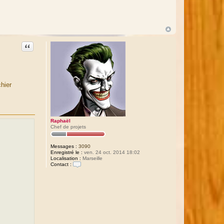
Citation
hier
Raphaël
Chef de projets
Messages :
3090
Enregistré le :
ven. 24 oct. 2014 18:02
Localisation :
Marseille
Contact :
C
o
n
t
a
c
t
e
r