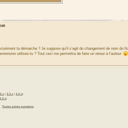
que
précisément ta démarche ? Je suppose qu’il s’agit du changement de nom du fic
xtension utilises-tu ? Tout ceci me permettra de faire un retour à l’auteur.
.2.x
|
3.3.x
|
4.0.x
)
4.0.x
)
★
Toutes autres questions