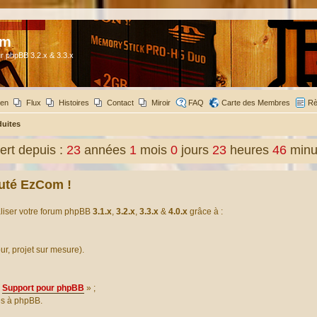
om
r phpBB 3.2.x & 3.3.x
ien
Flux
Histoires
Contact
Miroir
FAQ
Carte des Membres
Rè
duites
rt depuis :
23
années
1
mois
0
jours
23
heures
46
minu
uté EzCom !
aliser votre forum phpBB
3.1.x
,
3.2.x
,
3.3.x
&
4.0.x
grâce à :
our, projet sur mesure).
Support pour phpBB
» ;
es à phpBB.