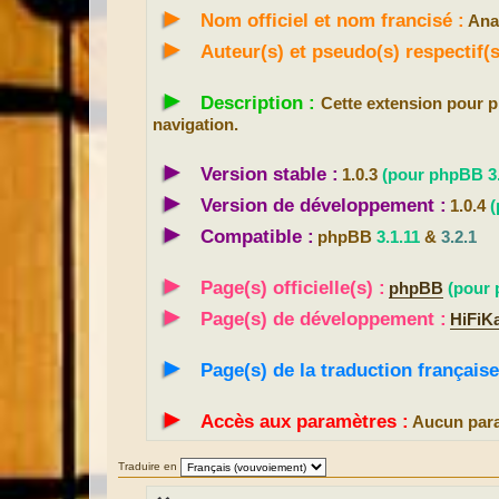
►
a
Nom officiel et nom francisé :
Ana
g
e
►
Auteur(s) et pseudo(s) respectif
►
Description :
Cette extension pour
navigation.
►
Version stable :
1.0.3
(pour phpBB 3.
►
Version de développement :
1.0.4
(
►
Compatible :
phpBB
3.1.11
&
3.2.1
►
Page(s) officielle(s) :
phpBB
(pour 
►
Page(s) de développement :
HiFiK
►
Page(s) de la traduction française
►
Accès aux paramètres :
Aucun para
Traduire en