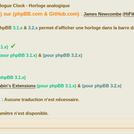
logue Clock - Horloge analogique
(s) sur (phpBB.com & GitHub.com) :
James Newcombe
(
HiFi
 phpBB
3.1.x
&
3.2.x
permet d'afficher une horloge dans la barre d
✔
1.x)
pour phpBB 3.1.x)
&
(pour phpBB 3.2.x)
phpBB 3.1.x)
abin's Extensions
(pour phpBB 3.1.x)
&
(pour phpBB 3.2.x)
 :
Aucune traduction n'est nécessaire.
mètre n'est disponible.