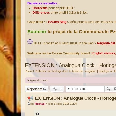
Dernières nouvelles :
Correctifs
pour phpBB
3.3.3
;
Différences
entre phpBB
3.2.x
&
3.3.x
.
Coup d’œil :
«
EzCom Blog
» idéal pour trouver des conseils 
Soutenir
le projet de la Communauté 
Tu as un forum et tu veux aussi un site web ?
Regarde par 
Welcome on the Ezcom Community board!
|
English visitors
EXTENSION : Analogue Clock - Horloge
Permet d'afficher une horloge dans la barre de navigation | Displays a c
Règles du forum
Répondre
EXTENSION : Analogue Clock - Horloge
par
Raphaël
»
mer. 9 sept. 2015 11:26
M
e
s
s