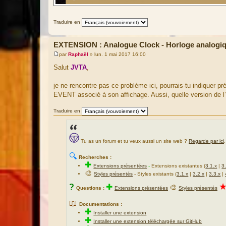
Traduire en
EXTENSION : Analogue Clock - Horloge analogi
par
Raphaël
»
lun. 1 mai 2017 16:00
M
e
Salut
JVTA
,
s
s
a
je ne rencontre pas ce problème ici, pourrais-tu indiquer 
g
EVENT associé à son affichage. Aussi, quelle version de l’e
e
Traduire en
Tu as un forum et tu veux aussi un site web ?
Regarde par ici
.
🔍
Recherches :
✚
Extensions présentées
-
Extensions existantes (
3.1.x
|
3
🎨
Styles présentés
- Styles existants (
3.1.x
|
3.2.x
|
3.3.x
|
?
✚
🎨
Questions :
Extensions présentées
Styles présentés
📖
Documentations :
✚
Installer une extension
✚
Installer une extension téléchargée sur GitHub