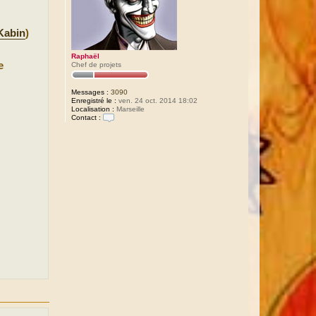
Kabin
)
Raphaël
e
Chef de projets
Messages :
3090
Enregistré le :
ven. 24 oct. 2014 18:02
Localisation :
Marseille
Contact :
C
o
n
t
a
c
t
e
r
R
a
p
h
a
ë
l