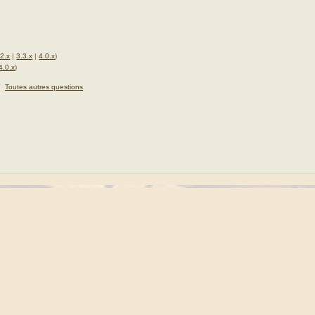
.2.x
|
3.3.x
|
4.0.x
)
4.0.x
)
★
Toutes autres questions