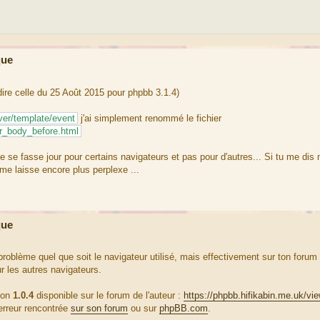
que
-dire celle du 25 Août 2015 pour phpbb 3.1.4)
lver/template/event
j'ai simplement renommé le fichier
r_body_before.html
ème se fasse jour pour certains navigateurs et pas pour d'autres... Si tu me dis 
 me laisse encore plus perplexe ...
que
roblème quel que soit le navigateur utilisé, mais effectivement sur ton forum
r les autres navigateurs.
sion
1.0.4
disponible sur le forum de l'auteur :
https://phpbb.hifikabin.me.uk/vi
’erreur rencontrée
sur son forum
ou sur
phpBB.com
.