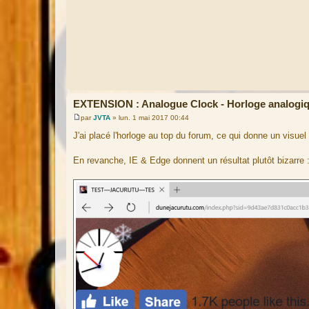
EXTENSION : Analogue Clock - Horloge analogi
par
JVTA
»
lun. 1 mai 2017 00:44
M
e
J'ai placé l'horloge au top du forum, ce qui donne un visue
s
s
a
En revanche, IE & Edge donnent un résultat plutôt bizarre 
g
e