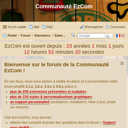
Communauté EzCom
Accès rapide
Aide
FAQ
M’enregistrer
Connexion
Portail
Forum
Extensions
Extensions présentées & traduites
R
ec
EzCom est ouvert depuis :
23
années
1
mois
1
jours
her
12
heures
52
minutes
20
secondes
ch
er
Bienvenue sur le forum de la Communauté
EzCom !
En ces lieux, nous vous aidons à mettre en place et à personnaliser votre
forum phpBB
3.1.x
,
3.2.x
,
3.3.x
&
4.0.x
grâce à :
plus de 250 extensions présentées et traduites
;
plus de 150 styles & personnalisations graphiques
;
un support personnalisé
(assistance, installation, mise à jour, projet
sur mesure).
Une fois inscrit.e, vous pouvez :
obtenir des conseils et poser des questions dans le forum «
Support
pour phpBB
» ;