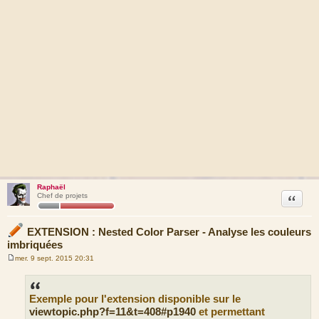
Raphaël
Citation
Chef de projets
EXTENSION : Nested Color Parser - Analyse les couleurs
imbriquées
mer. 9 sept. 2015 20:31
M
e
s
s
Exemple pour l'extension disponible sur le
a
g
viewtopic.php?f=11&t=408#p1940
et permettant
e