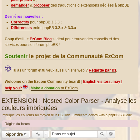
demander
&
proposer
des traductions d’extensions dédiées à phpBB.
Dernières nouvelles :
Correctifs
pour phpBB
3.3.3
;
Différences
entre phpBB
3.2.x
&
3.3.x
.
Coup d’œil :
«
EzCom Blog
» idéal pour trouver des conseils et des
services pour son forum phpBB !
Soutenir
le projet de la Communauté EzCom
.
Tu as un forum et tu veux aussi un site web ?
Regarde par ici
.
Welcome on the Ezcom Community board!
|
English visitors, may I
help you?
|
Make a donation
to EzCom
.
EXTENSION : Nested Color Parser - Analyse les
couleurs imbriquées
Imbrique les couleurs au moyen d'un BBCode | Imbricate colors with a phpBB BBCode.
Règles du forum
Répondre