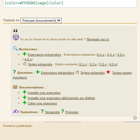
[color=#FF0000]sage[/color]
.
Traduire en
Tu as un forum et tu veux aussi un site web ?
Regarde par ici
.
🔍
Recherches :
✚
Extensions présentées
-
Extensions existantes (
3.1.x
|
3.2.x
|
3.3.x
|
4.0.x
)
🎨
Styles présentés
- Styles existants (
3.1.x
|
3.2.x
|
3.3.x
|
4.0.x
)
★
?
✚
🎨
Questions :
Extensions présentées
Styles présentés
Toutes autres
questions
📖
Documentations :
✚
Installer une extension
✚
Installer une extension téléchargée sur GitHub
✚
Créer une extension
✍
?
?
Traductions :
Demander
Proposer
Contenu publicitaire :