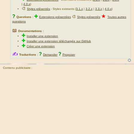
|
4.0.x
)
🎨
Styles présentés
- Styles existants (
3.1.x
|
3.2.x
|
3.3.x
|
4.0.x
)
★
?
✚
🎨
Questions :
Extensions présentées
Styles présentés
Toutes autres
questions
📖
Documentations :
✚
Installer une extension
✚
Installer une extension téléchargée sur GitHub
✚
Créer une extension
✍
?
?
Traductions :
Demander
Proposer
Contenu publicitaire :