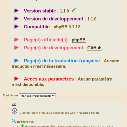
►
✔
Version stable :
1.1.0
►
Version de développement :
1.1.0
►
Compatible :
phpBB 3.1.12
►
Page(s) officielle(s) :
phpBB
►
Page(s) de développement :
GitHub
►
Page(s) de la traduction française :
Aucune
traduction n’est nécessaire.
►
Accès aux paramètres :
Aucun paramètre
n’est disponible.
Traduire en
Tu as un forum et tu veux aussi un site web ?
Regarde par ici
.
🔍
Recherches :
✚
Extensions présentées
-
Extensions existantes (
3.1.x
|
3.2.x
|
3.3.x