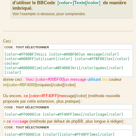
d’utiliser le BBCode
[color=]Texte[/color]
de manière
imbriqué.
Voir l’exemple ci-dessous, pour comprendre.
Ceci :
CODE :
TOUT SÉLECTIONNER
[color=#FF00BF]Voici [color=#00BF00]un message[/color]
[color=#0080FF]utilisant[/color] [color=#FFBF00]les[/color]
couleur
[color=#808000]im[color=#BF4000]bri[/color]quées[/color]
[/color]
donne ceci :
Voici [color=#00BF00]un message
utilisant
les
couleur
im[color=#BF4000]bri
quées[/color][/color].
Ou encore,
ce [color=#FF40FF]mes
sage[/color] (méthode nouvelle
proposée par cette extension, plus pratique) :
CODE :
TOUT SÉLECTIONNER
[color=#FF0000]ce [color=#FF40FF]mes[/color]sage[/color]
=
ce
mes
sage
(méthode par défaut de phpBB, plus longue à rédiger) :
CODE :
TOUT SÉLECTIONNER
[color=#FF0000]ce [/color][color=#FF40FF]mes[/color]