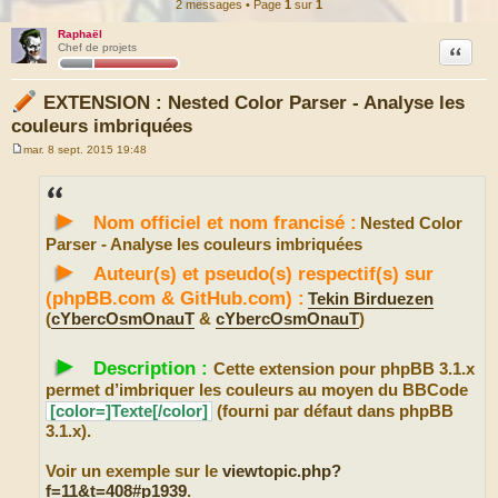
2 messages • Page
1
sur
1
Raphaël
Citation
Chef de projets
EXTENSION : Nested Color Parser - Analyse les
couleurs imbriquées
mar. 8 sept. 2015 19:48
M
e
s
s
►
a
Nom officiel et nom francisé :
Nested Color
g
e
Parser - Analyse les couleurs imbriquées
►
Auteur(s) et pseudo(s) respectif(s) sur
(phpBB.com & GitHub.com) :
Tekin Birduezen
(
cYbercOsmOnauT
&
cYbercOsmOnauT
)
►
Description :
Cette extension pour phpBB 3.1.x
permet d’imbriquer les couleurs au moyen du BBCode
[color=]Texte[/color]
(fourni par défaut dans phpBB
3.1.x).
Voir un exemple sur le
viewtopic.php?
f=11&t=408#p1939
.