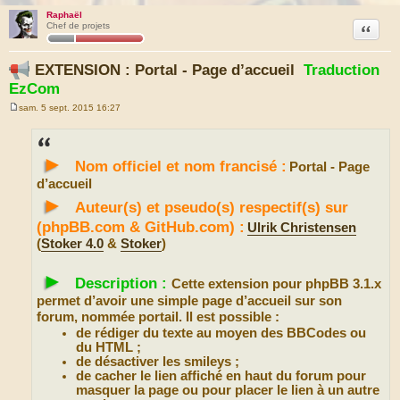
Raphaël
Citation
Chef de projets
EXTENSION : Portal - Page d’accueil
Traduction
EzCom
sam. 5 sept. 2015 16:27
M
e
s
s
►
a
Nom officiel et nom francisé :
Portal - Page
g
e
d’accueil
►
Auteur(s) et pseudo(s) respectif(s) sur
(phpBB.com & GitHub.com) :
Ulrik Christensen
(
Stoker 4.0
&
Stoker
)
►
Description :
Cette extension pour phpBB 3.1.x
permet d’avoir une simple page d’accueil sur son
forum, nommée portail. Il est possible :
de rédiger du texte au moyen des BBCodes ou
du HTML ;
de désactiver les smileys ;
de cacher le lien affiché en haut du forum pour
masquer la page ou pour placer le lien à un autre