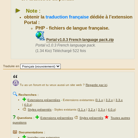
►
Note :
obtenir la
traduction française
dédiée à l’extension
Portal :
PHP - fichiers de langue française.
Portal v1.0.3 French language pack.zip
Portal v1.0.3 French language pack.
(1.34 Kio) Téléchargé 522 fois
Traduire en
Tu as un forum et tu veux aussi un site web ?
Regarde par ici
.
🔍
Recherches :
✚
Extensions présentées
-
Extensions existantes (
3.1.x
|
3.2.x
|
3.3.x
|
4.0.x
)
🎨
Styles présentés
- Styles existants (
3.1.x
|
3.2.x
|
3.3.x
|
4.0.x
)
★
?
✚
🎨
Questions :
Extensions présentées
Styles présentés
Toutes autres
questions
📖
Documentations :
✚
Installer une extension