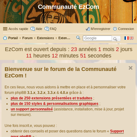
Communauté EzCom
Accès rapide
Aide
FAQ
M’enregistrer
Connexion
Portail
Forum
Extensions
Extensions présentées & traduites
R
ec
EzCom est ouvert depuis :
23
années
1
mois
2
jours
her
11
heures
12
minutes
51
secondes
ch
er
Bienvenue sur le forum de la Communauté
EzCom !
En ces lieux, nous vous aidons à mettre en place et à personnaliser votre
forum phpBB
3.1.x
,
3.2.x
,
3.3.x
&
4.0.x
grâce à :
plus de 250 extensions présentées et traduites
;
plus de 150 styles & personnalisations graphiques
;
un support personnalisé
(assistance, installation, mise à jour, projet
sur mesure).
Une fois inscrit.e, vous pouvez :
obtenir des conseils et poser des questions dans le forum «
Support
pour phpBB
» ;