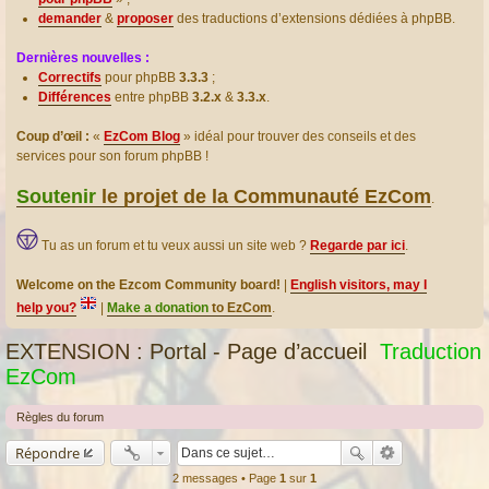
demander
&
proposer
des traductions d’extensions dédiées à phpBB.
Dernières nouvelles :
Correctifs
pour phpBB
3.3.3
;
Différences
entre phpBB
3.2.x
&
3.3.x
.
Coup d’œil :
«
EzCom Blog
» idéal pour trouver des conseils et des
services pour son forum phpBB !
Soutenir
le projet de la Communauté EzCom
.
Tu as un forum et tu veux aussi un site web ?
Regarde par ici
.
Welcome on the Ezcom Community board!
|
English visitors, may I
help you?
|
Make a donation
to EzCom
.
EXTENSION : Portal - Page d’accueil
Traduction
EzCom
Règles du forum
Répondre
2 messages • Page
1
sur
1