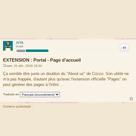
JVTA
Citation
Invité
EXTENSION : Portal - Page d’accueil
sam. 31 déc. 2016 18:34
M
e
Ça semble être juste un doublon du "About us" de Crizzo. Son utilité ne
s
m'a pas frappée, d'autant plus qu'avec l'extension officielle "Pages" on
s
a
peut générer des pages à l'infini ...
g
e
Traduire en
Contenu publicitaire :