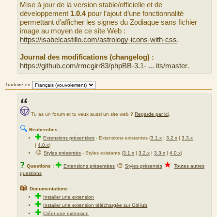
Mise à jour de la version stable/officielle et de
a
g
développement
1.0.4
pour l’ajout d’une fonctionnalité
e
permettant d’afficher les signes du Zodiaque sans fichier
image au moyen de ce site Web :
https://isabelcastillo.com/astrology-icons-with-css
.
Journal des modifications (changelog) :
https://github.com/rmcgirr83/phpBB-3.1- ... its/master
.
Traduire en
Tu as un forum et tu veux aussi un site web ?
Regarde par ici
.
🔍
Recherches :
✚
Extensions présentées
-
Extensions existantes (
3.1.x
|
3.2.x
|
3.3.x
|
4.0.x
)
🎨
Styles présentés
- Styles existants (
3.1.x
|
3.2.x
|
3.3.x
|
4.0.x
)
★
?
✚
🎨
Questions :
Extensions présentées
Styles présentés
Toutes autres
questions
📖
Documentations :
✚
Installer une extension
✚
Installer une extension téléchargée sur GitHub
✚
Créer une extension