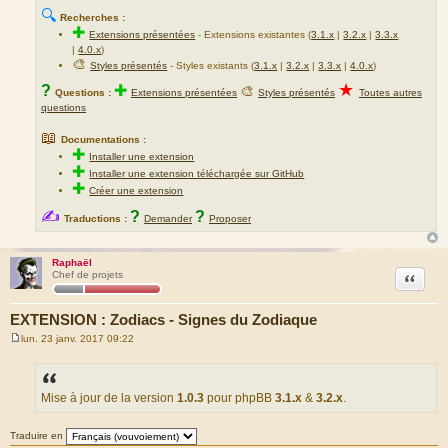
🔍
Recherches :
✚
Extensions présentées
-
Extensions existantes (
3.1.x
|
3.2.x
|
3.3.x
|
4.0.x
)
🎨
Styles présentés
- Styles existants (
3.1.x
|
3.2.x
|
3.3.x
|
4.0.x
)
★
?
✚
🎨
Questions :
Extensions présentées
Styles présentés
Toutes autres
questions
📖
Documentations :
✚
Installer une extension
✚
Installer une extension téléchargée sur GitHub
✚
Créer une extension
✍
?
?
Traductions :
Demander
Proposer
Raphaël
Citation
Chef de projets
EXTENSION : Zodiacs - Signes du Zodiaque
lun. 23 janv. 2017 09:22
M
e
s
s
a
Mise à jour de la version
1.0.3
pour phpBB
3.1.x
&
3.2.x
.
g
e
Traduire en