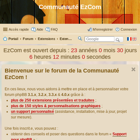
Communauté EzCom
Accès rapide
Aide
FAQ
M’enregistrer
Connexion
Portail
Forum
Extensions
Extensions présentées & traduites
R
ec
EzCom est ouvert depuis :
23
années
0
mois
30
jours
her
6
heures
12
minutes
0
secondes
ch
er
Bienvenue sur le forum de la Communauté
EzCom !
En ces lieux, nous vous aidons à mettre en place et à personnaliser votre
forum phpBB
3.1.x
,
3.2.x
,
3.3.x
&
4.0.x
grâce à :
plus de 250 extensions présentées et traduites
;
plus de 150 styles & personnalisations graphiques
;
un support personnalisé
(assistance, installation, mise à jour, projet
sur mesure).
Une fois inscrit.e, vous pouvez :
obtenir des conseils et poser des questions dans le forum «
Support
pour phpBB
» ;