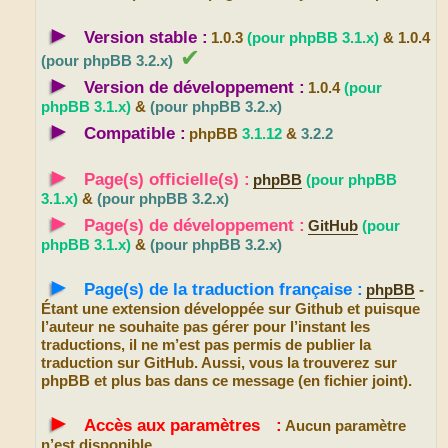
►
Version stable :
1.0.3
(pour phpBB 3.1.x)
& 1.0.4
✔
(pour phpBB 3.2.x)
►
Version de développement :
1.0.4
(pour
phpBB 3.1.x)
&
(pour phpBB 3.2.x)
►
Compatible :
phpBB
3.1.12
&
3.2.2
►
Page(s) officielle(s) :
phpBB
(pour phpBB
3.1.x)
&
(pour phpBB 3.2.x)
►
Page(s) de développement :
GitHub
(pour
phpBB 3.1.x)
&
(pour phpBB 3.2.x)
►
Page(s) de la traduction française :
phpBB
-
Étant une extension développée sur Github et puisque
l’auteur ne souhaite pas gérer pour l’instant les
traductions, il ne m’est pas permis de publier la
traduction sur GitHub. Aussi, vous la trouverez sur
phpBB et plus bas dans ce message (en fichier joint).
►
Accès aux paramètresﾠ:
Aucun paramètre
n’est disponible.