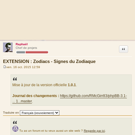
Raphaël
Citation
Chef de projets
EXTENSION : Zodiacs - Signes du Zodiaque
ven. 16 oct. 2015 12:59
M
e
s
s
a
Mise à jour de la version officielle
1.0.1
.
g
e
Journal des changements :
https://github.com/RMcGirr83/phpBB-3.1-
... 1...master
.
Traduire en
Tu as un forum et tu veux aussi un site web ?
Regarde par ici
.