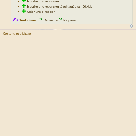
✚
Installer une extension
✚
Installer une extension téléchargée sur GitHub
✚
Créer une extension
✍
?
?
Traductions :
Demander
Proposer
Contenu publicitaire :