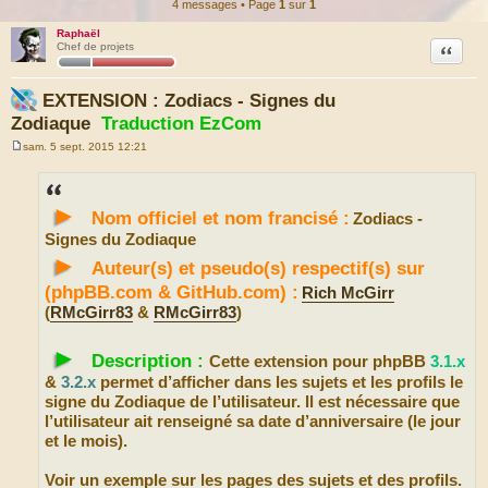
4 messages • Page
1
sur
1
Raphaël
Citation
Chef de projets
EXTENSION : Zodiacs - Signes du
Zodiaque
Traduction EzCom
sam. 5 sept. 2015 12:21
M
e
s
s
►
a
Nom officiel et nom francisé :
Zodiacs -
g
e
Signes du Zodiaque
►
Auteur(s) et pseudo(s) respectif(s) sur
(phpBB.com & GitHub.com) :
Rich McGirr
(
RMcGirr83
&
RMcGirr83
)
►
Description :
Cette extension pour phpBB
3.1.x
&
3.2.x
permet d’afficher dans les sujets et les profils le
signe du Zodiaque de l’utilisateur. Il est nécessaire que
l’utilisateur ait renseigné sa date d’anniversaire (le jour
et le mois).
Voir un exemple sur les pages des sujets et des profils.