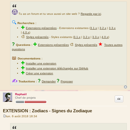
Tu as un forum et tu veux aussi un site web ?
Regarde par ici
.
🔍
Recherches :
✚
Extensions présentées
-
Extensions existantes (
3.1.x
|
3.2.x
|
3.3.x
|
4.0.x
)
🎨
Styles présentés
- Styles existants (
3.1.x
|
3.2.x
|
3.3.x
|
4.0.x
)
★
?
✚
🎨
Questions :
Extensions présentées
Styles présentés
Toutes autres
questions
📖
Documentations :
✚
Installer une extension
✚
Installer une extension téléchargée sur GitHub
✚
Créer une extension
✍
?
?
Traductions :
Demander
Proposer
Raphaël
Citation
Chef de projets
EXTENSION : Zodiacs - Signes du Zodiaque
lun. 6 août 2018 18:34
M
e
s
s