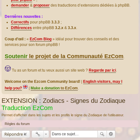
demander
&
proposer
des traductions d’extensions dédiées à phpBB.
Dernières nouvelles :
Correctifs
pour phpBB
3.3.3
;
Différences
entre phpBB
3.2.x
&
3.3.x
.
Coup d’œil :
«
EzCom Blog
» idéal pour trouver des conseils et des
services pour son forum phpBB !
Soutenir
le projet de la Communauté EzCom
.
Tu as un forum et tu veux aussi un site web ?
Regarde par ici
.
Welcome on the Ezcom Community board!
|
English visitors, may I
help you?
|
Make a donation
to EzCom
.
EXTENSION : Zodiacs - Signes du Zodiaque
Traduction EzCom
Permet d’afficher dans les sujets et les profils le signe du Zodiaque de l’utilisateur.
Règles du forum
Répondre