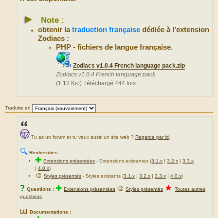
►
Note :
obtenir la
traduction française
dédiée à l’extension
Zodiacs :
PHP - fichiers de langue française.
Zodiacs v1.0.4 French language pack.zip
Zodiacs v1.0.4 French language pack.
(1.12 Kio) Téléchargé 444 fois
Traduire en
Tu as un forum et tu veux aussi un site web ?
Regarde par ici
.
🔍
Recherches :
✚
Extensions présentées
-
Extensions existantes (
3.1.x
|
3.2.x
|
3.3.x
|
4.0.x
)
🎨
Styles présentés
- Styles existants (
3.1.x
|
3.2.x
|
3.3.x
|
4.0.x
)
★
?
✚
🎨
Questions :
Extensions présentées
Styles présentés
Toutes autres
questions
📖
Documentations :