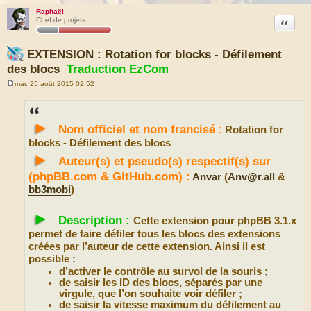
Raphaël
Citation
Chef de projets
EXTENSION : Rotation for blocks - Défilement
des blocs
Traduction EzCom
mar. 25 août 2015 02:52
M
e
s
s
►
a
Nom officiel et nom francisé :
Rotation for
g
e
blocks - Défilement des blocs
►
Auteur(s) et pseudo(s) respectif(s) sur
(phpBB.com & GitHub.com) :
Anvar
(
Anv@r.all
&
bb3mobi
)
►
Description :
Cette extension pour phpBB 3.1.x
permet de faire défiler tous les blocs des extensions
créées par l’auteur de cette extension. Ainsi il est
possible :
d’activer le contrôle au survol de la souris ;
de saisir les ID des blocs, séparés par une
virgule, que l’on souhaite voir défiler ;
de saisir la vitesse maximum du défilement au