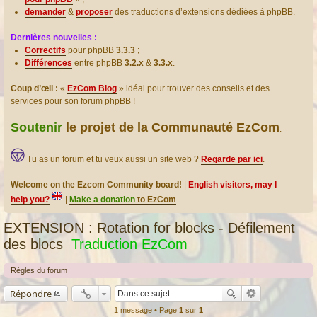
demander
&
proposer
des traductions d’extensions dédiées à phpBB.
Dernières nouvelles :
Correctifs
pour phpBB
3.3.3
;
Différences
entre phpBB
3.2.x
&
3.3.x
.
Coup d’œil :
«
EzCom Blog
» idéal pour trouver des conseils et des
services pour son forum phpBB !
Soutenir
le projet de la Communauté EzCom
.
Tu as un forum et tu veux aussi un site web ?
Regarde par ici
.
Welcome on the Ezcom Community board!
|
English visitors, may I
help you?
|
Make a donation
to EzCom
.
EXTENSION : Rotation for blocks - Défilement
des blocs
Traduction EzCom
Règles du forum
Répondre
1 message • Page
1
sur
1