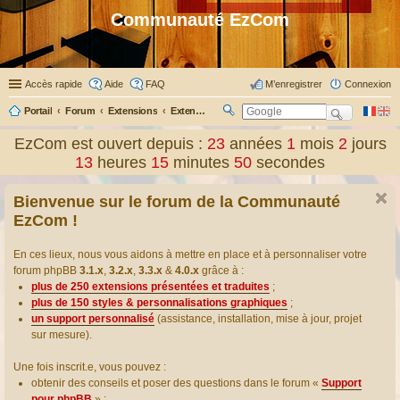
Communauté EzCom
Accès rapide
Aide
FAQ
M’enregistrer
Connexion
Portail
Forum
Extensions
Extensions présentées & traduites
R
ec
EzCom est ouvert depuis :
23
années
1
mois
2
jours
her
13
heures
15
minutes
50
secondes
ch
er
Bienvenue sur le forum de la Communauté
EzCom !
En ces lieux, nous vous aidons à mettre en place et à personnaliser votre
forum phpBB
3.1.x
,
3.2.x
,
3.3.x
&
4.0.x
grâce à :
plus de 250 extensions présentées et traduites
;
plus de 150 styles & personnalisations graphiques
;
un support personnalisé
(assistance, installation, mise à jour, projet
sur mesure).
Une fois inscrit.e, vous pouvez :
obtenir des conseils et poser des questions dans le forum «
Support
pour phpBB
» ;