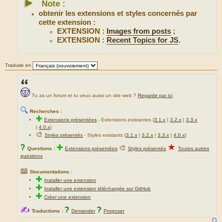
►
Note :
obtenir les extensions et styles concernés par
cette extension :
EXTENSION :
Images from posts
;
EXTENSION :
Recent Topics for JS
.
Traduire en
Tu as un forum et tu veux aussi un site web ?
Regarde par ici
.
🔍
Recherches :
✚
Extensions présentées
-
Extensions existantes (
3.1.x
|
3.2.x
|
3.3.x
|
4.0.x
)
🎨
Styles présentés
- Styles existants (
3.1.x
|
3.2.x
|
3.3.x
|
4.0.x
)
★
?
✚
🎨
Questions :
Extensions présentées
Styles présentés
Toutes autres
questions
📖
Documentations :
✚
Installer une extension
✚
Installer une extension téléchargée sur GitHub
✚
Créer une extension
✍
?
?
Traductions :
Demander
Proposer