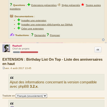
★
?
✚
🎨
Questions :
Extensions présentées
Styles présentés
Toutes autres
questions
📖
Documentations :
✚
Installer une extension
✚
Installer une extension téléchargée sur GitHub
✚
Créer une extension
✍
?
?
Traductions :
Demander
Proposer
Raphaël
Citation
Chef de projets
EXTENSION : Birthday List On Top - Liste des anniversaires
en haut
ven. 4 août 2017 13:45
M
e
s
s
Ajout des informations concernant la version compatible
a
g
avec phpBB
3.2.x
.
e
Traduire en