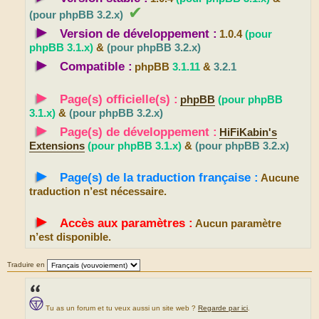
✔
(pour phpBB 3.2.x)
►
Version de développement :
1.0.4
(pour
phpBB 3.1.x)
&
(pour phpBB 3.2.x)
►
Compatible :
phpBB
3.1.11
&
3.2.1
►
Page(s) officielle(s) :
phpBB
(pour phpBB
3.1.x)
&
(pour phpBB 3.2.x)
►
Page(s) de développement :
HiFiKabin's
Extensions
(pour phpBB 3.1.x)
&
(pour phpBB 3.2.x)
►
Page(s) de la traduction française :
Aucune
traduction n’est nécessaire.
►
Accès aux paramètres :
Aucun paramètre
n’est disponible.
Traduire en
Tu as un forum et tu veux aussi un site web ?
Regarde par ici
.