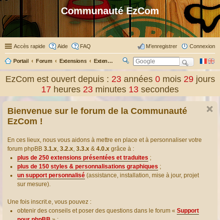
Communauté EzCom
Accès rapide
Aide
FAQ
M’enregistrer
Connexion
Portail
Forum
Extensions
Extensions présentées & traduites
R
ec
EzCom est ouvert depuis :
23
années
0
mois
29
jours
her
17
heures
23
minutes
13
secondes
ch
er
Bienvenue sur le forum de la Communauté
EzCom !
En ces lieux, nous vous aidons à mettre en place et à personnaliser votre
forum phpBB
3.1.x
,
3.2.x
,
3.3.x
&
4.0.x
grâce à :
plus de 250 extensions présentées et traduites
;
plus de 150 styles & personnalisations graphiques
;
un support personnalisé
(assistance, installation, mise à jour, projet
sur mesure).
Une fois inscrit.e, vous pouvez :
obtenir des conseils et poser des questions dans le forum «
Support
pour phpBB
» ;