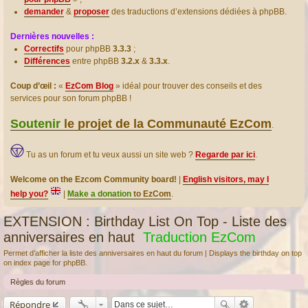
demander
&
proposer
des traductions d’extensions dédiées à phpBB.
Dernières nouvelles :
Correctifs
pour phpBB
3.3.3
;
Différences
entre phpBB
3.2.x
&
3.3.x
.
Coup d’œil :
«
EzCom Blog
» idéal pour trouver des conseils et des
services pour son forum phpBB !
Soutenir
le projet de la Communauté EzCom
.
Tu as un forum et tu veux aussi un site web ?
Regarde par ici
.
Welcome on the Ezcom Community board!
|
English visitors, may I
help you?
|
Make a donation
to EzCom
.
EXTENSION : Birthday List On Top - Liste des
anniversaires en haut
Traduction EzCom
Permet d’afficher la liste des anniversaires en haut du forum | Displays the birthday on top
on index page for phpBB.
Règles du forum
Répondre