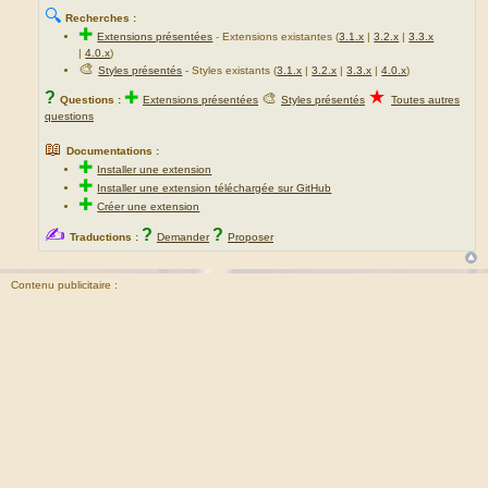
🔍
Recherches :
✚
Extensions présentées
-
Extensions existantes (
3.1.x
|
3.2.x
|
3.3.x
|
4.0.x
)
🎨
Styles présentés
- Styles existants (
3.1.x
|
3.2.x
|
3.3.x
|
4.0.x
)
★
?
✚
🎨
Questions :
Extensions présentées
Styles présentés
Toutes autres
questions
📖
Documentations :
✚
Installer une extension
✚
Installer une extension téléchargée sur GitHub
✚
Créer une extension
✍
?
?
Traductions :
Demander
Proposer
Contenu publicitaire :