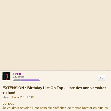
Vertigo
Citation
EzComien
EXTENSION : Birthday List On Top - Liste des anniversaires
en haut
mar. 23 août 2016 07:49
M
e
Bonjour,
s
Je voudrais savoir s'il est possible d'afficher, de mettre l'avatar en plus du
s