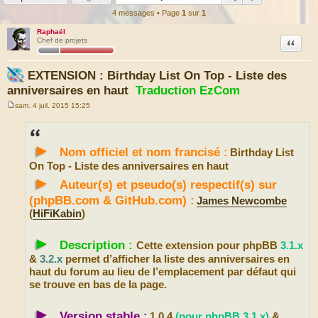
4 messages • Page
1
sur
1
Raphaël
Citation
Chef de projets
EXTENSION : Birthday List On Top - Liste des
anniversaires en haut
Traduction EzCom
sam. 4 juil. 2015 15:25
M
e
s
s
►
a
Nom officiel et nom francisé :
Birthday List
g
e
On Top - Liste des anniversaires en haut
►
Auteur(s) et pseudo(s) respectif(s) sur
(phpBB.com & GitHub.com) :
James Newcombe
(
HiFiKabin
)
►
Description :
Cette extension pour phpBB
3.1.x
&
3.2.x
permet d’afficher la liste des anniversaires en
haut du forum au lieu de l’emplacement par défaut qui
se trouve en bas de la page.
►
Version stable :
1.0.4
(pour phpBB 3.1.x)
&