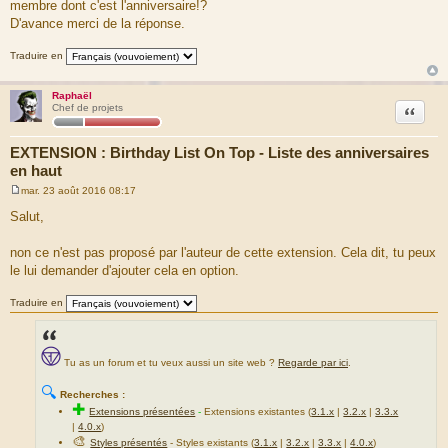
a
membre dont c'est l'anniversaire!?
g
D'avance merci de la réponse.
e
Traduire en
Raphaël
Citation
Chef de projets
EXTENSION : Birthday List On Top - Liste des anniversaires
en haut
mar. 23 août 2016 08:17
M
e
Salut,
s
s
a
non ce n'est pas proposé par l'auteur de cette extension. Cela dit, tu peux
g
le lui demander d'ajouter cela en option.
e
Traduire en
Tu as un forum et tu veux aussi un site web ?
Regarde par ici
.
🔍
Recherches :
✚
Extensions présentées
-
Extensions existantes (
3.1.x
|
3.2.x
|
3.3.x
|
4.0.x
)
🎨
Styles présentés
- Styles existants (
3.1.x
|
3.2.x
|
3.3.x
|
4.0.x
)