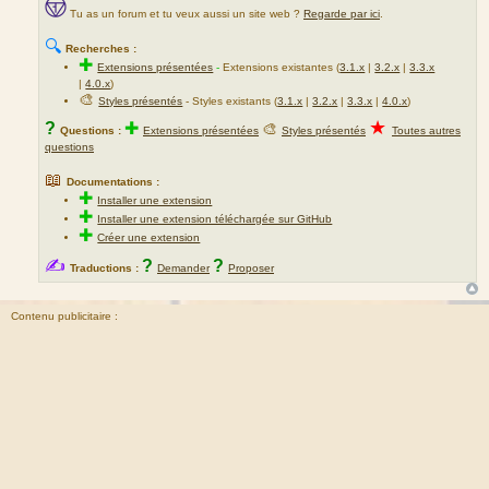
Tu as un forum et tu veux aussi un site web ?
Regarde par ici
.
🔍
Recherches :
✚
Extensions présentées
-
Extensions existantes (
3.1.x
|
3.2.x
|
3.3.x
|
4.0.x
)
🎨
Styles présentés
- Styles existants (
3.1.x
|
3.2.x
|
3.3.x
|
4.0.x
)
★
?
✚
🎨
Questions :
Extensions présentées
Styles présentés
Toutes autres
questions
📖
Documentations :
✚
Installer une extension
✚
Installer une extension téléchargée sur GitHub
✚
Créer une extension
✍
?
?
Traductions :
Demander
Proposer
Contenu publicitaire :