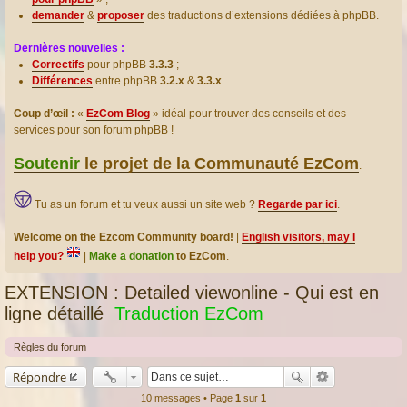
demander
&
proposer
des traductions d’extensions dédiées à phpBB.
Dernières nouvelles :
Correctifs
pour phpBB
3.3.3
;
Différences
entre phpBB
3.2.x
&
3.3.x
.
Coup d’œil :
«
EzCom Blog
» idéal pour trouver des conseils et des
services pour son forum phpBB !
Soutenir
le projet de la Communauté EzCom
.
Tu as un forum et tu veux aussi un site web ?
Regarde par ici
.
Welcome on the Ezcom Community board!
|
English visitors, may I
help you?
|
Make a donation
to EzCom
.
EXTENSION : Detailed viewonline - Qui est en
ligne détaillé
Traduction EzCom
Règles du forum
Répondre
10 messages • Page
1
sur
1