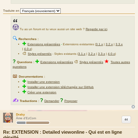
Traduire en
Tu as un forum et tu veux aussi un site web ?
Regarde par ici
.
🔍
Recherches :
✚
Extensions présentées
-
Extensions existantes (
3.1.x
|
3.2.x
|
3.3.x
|
4.0.x
)
🎨
Styles présentés
- Styles existants (
3.1.x
|
3.2.x
|
3.3.x
|
4.0.x
)
★
?
✚
🎨
Questions :
Extensions présentées
Styles présentés
Toutes autres
questions
📖
Documentations :
✚
Installer une extension
✚
Installer une extension téléchargée sur GitHub
✚
Créer une extension
✍
?
?
Traductions :
Demander
Proposer
Draky
Citation
Âme d'EzCom
Re: EXTENSION : Detailed viewonline - Qui est en ligne
détaillé