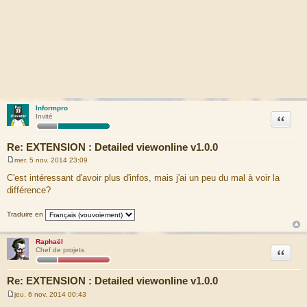
Informpro
Citation
Invité
Re: EXTENSION : Detailed viewonline v1.0.0
mer. 5 nov. 2014 23:09
M
e
C'est intéressant d'avoir plus d'infos, mais j'ai un peu du mal à voir la
s
différence?
s
a
g
Traduire en
e
Raphaël
Citation
Chef de projets
Re: EXTENSION : Detailed viewonline v1.0.0
jeu. 6 nov. 2014 00:43
M