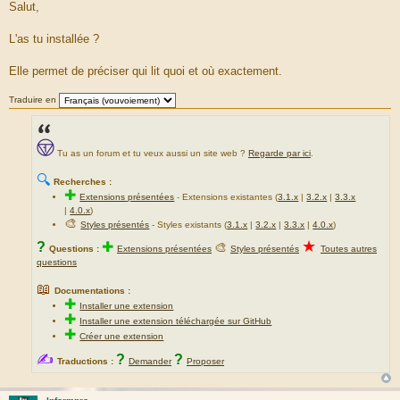
e
Salut,
s
s
a
L'as tu installée ?
g
e
Elle permet de préciser qui lit quoi et où exactement.
Traduire en
Tu as un forum et tu veux aussi un site web ?
Regarde par ici
.
🔍
Recherches :
✚
Extensions présentées
-
Extensions existantes (
3.1.x
|
3.2.x
|
3.3.x
|
4.0.x
)
🎨
Styles présentés
- Styles existants (
3.1.x
|
3.2.x
|
3.3.x
|
4.0.x
)
★
?
✚
🎨
Questions :
Extensions présentées
Styles présentés
Toutes autres
questions
📖
Documentations :
✚
Installer une extension
✚
Installer une extension téléchargée sur GitHub
✚
Créer une extension
✍
?
?
Traductions :
Demander
Proposer