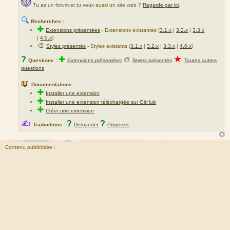
Tu as un forum et tu veux aussi un site web ?
Regarde par ici
.
🔍
Recherches :
✚
Extensions présentées
-
Extensions existantes (
3.1.x
|
3.2.x
|
3.3.x
|
4.0.x
)
🎨
Styles présentés
- Styles existants (
3.1.x
|
3.2.x
|
3.3.x
|
4.0.x
)
★
?
✚
🎨
Questions :
Extensions présentées
Styles présentés
Toutes autres
questions
📖
Documentations :
✚
Installer une extension
✚
Installer une extension téléchargée sur GitHub
✚
Créer une extension
✍
?
?
Traductions :
Demander
Proposer
Contenu publicitaire :