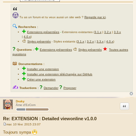
Tu as un forum et tu veux aussi un site web ?
Regarde par ici
.
🔍
Recherches :
✚
Extensions présentées
-
Extensions existantes (
3.1.x
|
3.2.x
|
3.3.x
|
4.0.x
)
🎨
Styles présentés
- Styles existants (
3.1.x
|
3.2.x
|
3.3.x
|
4.0.x
)
★
?
✚
🎨
Questions :
Extensions présentées
Styles présentés
Toutes autres
questions
📖
Documentations :
✚
Installer une extension
✚
Installer une extension téléchargée sur GitHub
✚
Créer une extension
✍
?
?
Traductions :
Demander
Proposer
Draky
Citation
Âme d'EzCom
Re: EXTENSION : Detailed viewonline v1.0.0
mar. 10 févr. 2015 23:07
M
e
Toujours sympa
s