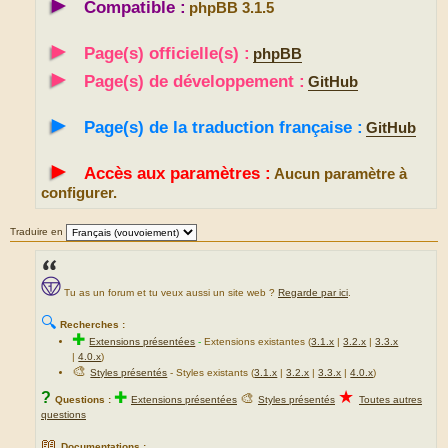
►
Compatible :
phpBB 3.1.5
►
Page(s) officielle(s) :
phpBB
►
Page(s) de développement :
GitHub
►
Page(s) de la traduction française :
GitHub
►
Accès aux paramètres :
Aucun paramètre à
configurer.
Traduire en
Tu as un forum et tu veux aussi un site web ?
Regarde par ici
.
🔍
Recherches :
✚
Extensions présentées
-
Extensions existantes (
3.1.x
|
3.2.x
|
3.3.x
|
4.0.x
)
🎨
Styles présentés
- Styles existants (
3.1.x
|
3.2.x
|
3.3.x
|
4.0.x
)
★
?
✚
🎨
Questions :
Extensions présentées
Styles présentés
Toutes autres
questions
📖
Documentations :