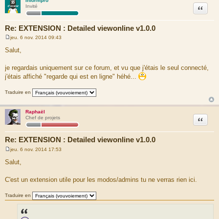
Informpro
Citation
Invité
Re: EXTENSION : Detailed viewonline v1.0.0
jeu. 6 nov. 2014 09:43
M
e
Salut,
s
s
a
je regardais uniquement sur ce forum, et vu que j'étais le seul connecté,
g
j'étais affiché "regarde qui est en ligne" héhé...
e
Traduire en
Raphaël
Citation
Chef de projets
Re: EXTENSION : Detailed viewonline v1.0.0
jeu. 6 nov. 2014 17:53
M
e
Salut,
s
s
a
C'est un extension utile pour les modos/admins tu ne verras rien ici.
g
e
Traduire en