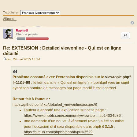
s
a
g
Traduire en
e
Ailleurs...
Raphaël
Citation
Chef de projets
Re: EXTENSION : Detailed viewonline - Qui est en ligne
détaillé
dim. 24 mai 2015 13:24
M
e
s
s
a
Problème constaté avec l’extension disponible sur le
viewtopic.php?
g
f=11&t=99
:
le lien dans le « Qui est en ligne ? » pointant vers un sujet
e
ayant son nombre de messages par page modifié est incorrect.
Retour fait à l’auteur :
https://github.com/rxu/detailed_viewonline/issues/8
l’auteur a apporté une explication sur cette page :
https://www.phpbb.com/community/viewtop ... #p14034586
;
une demande d’un nouvel évènement (event) a été soumise
pour l’occasion et il sera disponible dans phpBB
3.1.5
:
https://github.com/phpbb/phpbb/pull/3529
.