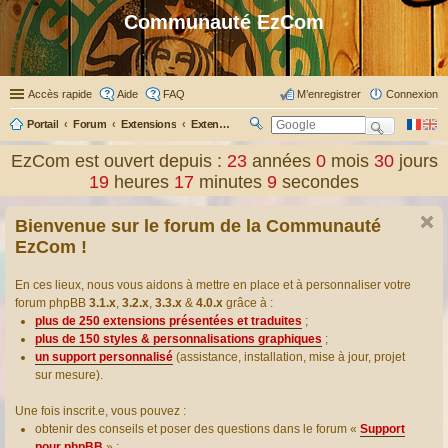
Communauté EzCom
Accès rapide
Aide
FAQ
M’enregistrer
Connexion
Portail
Forum
Extensions
Extensions présentées & traduites
R
ec
EzCom est ouvert depuis :
23
années
0
mois
30
jours
her
19
heures
17
minutes
10
secondes
ch
er
Bienvenue sur le forum de la Communauté
EzCom !
En ces lieux, nous vous aidons à mettre en place et à personnaliser votre
forum phpBB
3.1.x
,
3.2.x
,
3.3.x
&
4.0.x
grâce à :
plus de 250 extensions présentées et traduites
;
plus de 150 styles & personnalisations graphiques
;
un support personnalisé
(assistance, installation, mise à jour, projet
sur mesure).
Une fois inscrit.e, vous pouvez :
obtenir des conseils et poser des questions dans le forum «
Support
pour phpBB
» ;