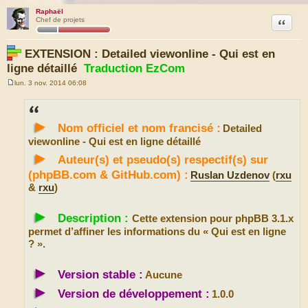
Raphaël
Citation
Chef de projets
EXTENSION : Detailed viewonline - Qui est en
ligne détaillé
Traduction EzCom
lun. 3 nov. 2014 06:08
M
e
s
s
►
a
Nom officiel et nom francisé :
Detailed
g
e
viewonline - Qui est en ligne détaillé
►
Auteur(s) et pseudo(s) respectif(s) sur
(phpBB.com & GitHub.com) :
Ruslan Uzdenov
(
rxu
&
rxu
)
►
Description :
Cette extension pour phpBB 3.1.x
permet d’affiner les informations du « Qui est en ligne
? ».
►
Version stable :
Aucune
►
Version de développement :
1.0.0