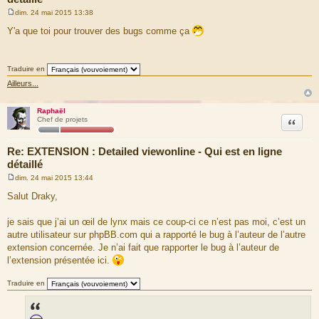
dim. 24 mai 2015 13:38
M
e
Y'a que toi pour trouver des bugs comme ça
s
s
a
g
Traduire en
e
Ailleurs...
Raphaël
Citation
Chef de projets
Re: EXTENSION : Detailed viewonline - Qui est en ligne
détaillé
dim. 24 mai 2015 13:44
M
e
Salut Draky,
s
s
a
je sais que j’ai un œil de lynx mais ce coup-ci ce n’est pas moi, c’est un
g
autre utilisateur sur phpBB.com qui a rapporté le bug à l’auteur de l’autre
e
extension concernée. Je n’ai fait que rapporter le bug à l’auteur de
l’extension présentée ici.
Traduire en