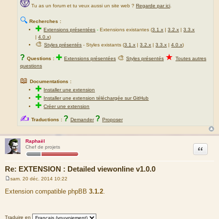
Tu as un forum et tu veux aussi un site web ?
Regarde par ici
.
🔍
Recherches :
✚
Extensions présentées
-
Extensions existantes (
3.1.x
|
3.2.x
|
3.3.x
|
4.0.x
)
🎨
Styles présentés
- Styles existants (
3.1.x
|
3.2.x
|
3.3.x
|
4.0.x
)
★
?
✚
🎨
Questions :
Extensions présentées
Styles présentés
Toutes autres
questions
📖
Documentations :
✚
Installer une extension
✚
Installer une extension téléchargée sur GitHub
✚
Créer une extension
✍
?
?
Traductions :
Demander
Proposer
Raphaël
Citation
Chef de projets
Re: EXTENSION : Detailed viewonline v1.0.0
sam. 20 déc. 2014 10:22
M
e
Extension compatible phpBB
3.1.2
.
s
s
a
g
Traduire en
e