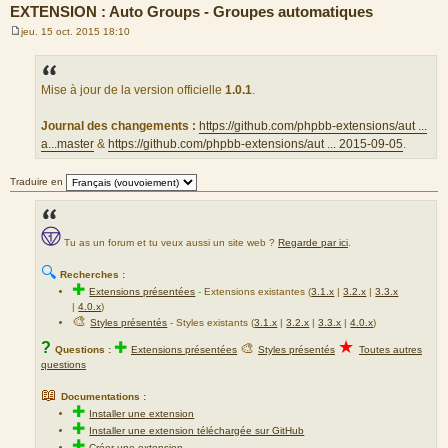
EXTENSION : Auto Groups - Groupes automatiques
jeu. 15 oct. 2015 18:10
M
e
s
s
a
Mise à jour de la version officielle
1.0.1
.
g
e
Journal des changements :
https://github.com/phpbb-extensions/aut ...
a...master
&
https://github.com/phpbb-extensions/aut ... 2015-09-05
.
Traduire en
Tu as un forum et tu veux aussi un site web ?
Regarde par ici
.
🔍
Recherches :
✚
Extensions présentées
-
Extensions existantes (
3.1.x
|
3.2.x
|
3.3.x
|
4.0.x
)
🎨
Styles présentés
- Styles existants (
3.1.x
|
3.2.x
|
3.3.x
|
4.0.x
)
★
?
✚
🎨
Questions :
Extensions présentées
Styles présentés
Toutes autres
questions
📖
Documentations :
✚
Installer une extension
✚
Installer une extension téléchargée sur GitHub
✚
Créer une extension