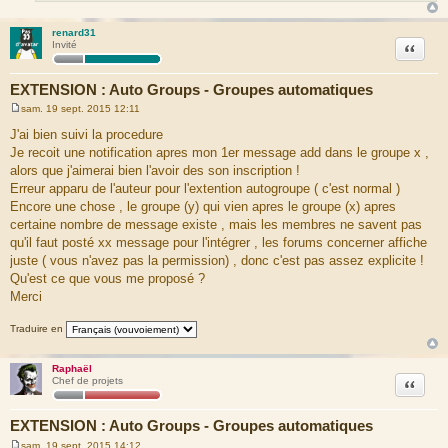
renard31
Citation
Invité
EXTENSION : Auto Groups - Groupes automatiques
sam. 19 sept. 2015 12:11
M
e
J'ai bien suivi la procedure
s
Je recoit une notification apres mon 1er message add dans le groupe x ,
s
a
alors que j'aimerai bien l'avoir des son inscription !
g
Erreur apparu de l'auteur pour l'extention autogroupe ( c'est normal )
e
Encore une chose , le groupe (y) qui vien apres le groupe (x) apres
certaine nombre de message existe , mais les membres ne savent pas
qu'il faut posté xx message pour l'intégrer , les forums concerner affiche
juste ( vous n'avez pas la permission) , donc c'est pas assez explicite !
Qu'est ce que vous me proposé ?
Merci
Traduire en
Raphaël
Citation
Chef de projets
EXTENSION : Auto Groups - Groupes automatiques
sam. 19 sept. 2015 14:12