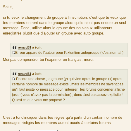
M
e
Salut,
s
s
a
si tu veux le changement de groupe à l’inscription, c’est que tu veux que
g
tes membres entrent dans le groupe alors qu’ils n’ont pas encore un seul
e
message. Donc, utilise alors le groupe des nouveaux utilisateurs
enregistrés plutôt que d’ajouter un groupe avec auto groupe.
renard31
a écrit :
Erreur apparu de l'auteur pour l'extention autogroupe ( c'est normal )
S
Moi pas comprendre, toi t’exprimer en français, merci.
o
u
r
renard31
a écrit :
c
Encore une chose , le groupe (y) qui vien apres le groupe (x) apres
e
S
certaine nombre de message existe , mais les membres ne savent pas
d
o
qu'il faut posté xx message pour l'intégrer , les forums concerner affiche
u
u
juste ( vous n'avez pas la permission) , donc c'est pas assez explicite !
m
r
Qu'est ce que vous me proposé ?
e
c
s
e
s
d
C’est à toi d’indiquer dans tes règles qu’à partir d’un certain nombre de
a
u
messages rédigés les membres auront accès à certains forums.
g
m
e
e