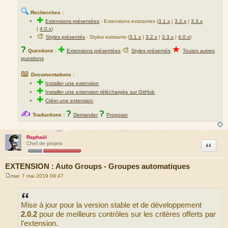
🔍
Recherches :
✚
Extensions présentées
-
Extensions existantes (
3.1.x
|
3.2.x
|
3.3.x
|
4.0.x
)
🎨
Styles présentés
- Styles existants (
3.1.x
|
3.2.x
|
3.3.x
|
4.0.x
)
★
?
✚
🎨
Questions :
Extensions présentées
Styles présentés
Toutes autres
questions
📖
Documentations :
✚
Installer une extension
✚
Installer une extension téléchargée sur GitHub
✚
Créer une extension
✍
?
?
Traductions :
Demander
Proposer
Raphaël
Citation
Chef de projets
EXTENSION : Auto Groups - Groupes automatiques
mar. 7 mai 2019 09:47
M
e
s
s
Mise à jour pour la version stable et de développement
a
g
2.0.2
pour de meilleurs contrôles sur les critères offerts par
e
l’extension.