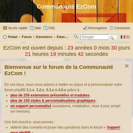
Communauté EzCom
Accès rapide
Aide
FAQ
M’enregistrer
Connexion
Portail
Forum
Extensions
Extensions présentées & traduites
R
ec
EzCom est ouvert depuis :
23
années
0
mois
30
jours
her
21
heures
19
minutes
43
secondes
ch
er
Bienvenue sur le forum de la Communauté
EzCom !
En ces lieux, nous vous aidons à mettre en place et à personnaliser votre
forum phpBB
3.1.x
,
3.2.x
,
3.3.x
&
4.0.x
grâce à :
plus de 250 extensions présentées et traduites
;
plus de 150 styles & personnalisations graphiques
;
un support personnalisé
(assistance, installation, mise à jour, projet
sur mesure).
Une fois inscrit.e, vous pouvez :
obtenir des conseils et poser des questions dans le forum «
Support
pour phpBB
» ;