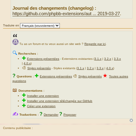
Journal des changements (changelog) :
https://github.com/phpbb-extensions/aut ... 2019-03-27
.
Traduire en
Tu as un forum et tu veux aussi un site web ?
Regarde par ici
.
🔍
Recherches :
✚
Extensions présentées
-
Extensions existantes (
3.1.x
|
3.2.x
|
3.3.x
|
4.0.x
)
🎨
Styles présentés
- Styles existants (
3.1.x
|
3.2.x
|
3.3.x
|
4.0.x
)
★
?
✚
🎨
Questions :
Extensions présentées
Styles présentés
Toutes autres
questions
📖
Documentations :
✚
Installer une extension
✚
Installer une extension téléchargée sur GitHub
✚
Créer une extension
✍
?
?
Traductions :
Demander
Proposer
Contenu publicitaire :