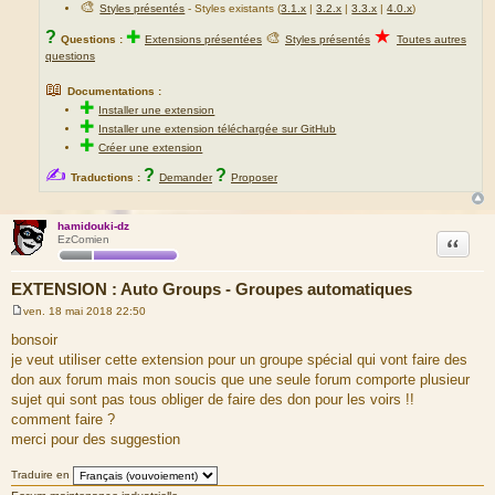
🎨
Styles présentés
- Styles existants (
3.1.x
|
3.2.x
|
3.3.x
|
4.0.x
)
★
?
✚
🎨
Questions :
Extensions présentées
Styles présentés
Toutes autres
questions
📖
Documentations :
✚
Installer une extension
✚
Installer une extension téléchargée sur GitHub
✚
Créer une extension
✍
?
?
Traductions :
Demander
Proposer
hamidouki-dz
Citation
EzComien
EXTENSION : Auto Groups - Groupes automatiques
ven. 18 mai 2018 22:50
M
e
bonsoir
s
je veut utiliser cette extension pour un groupe spécial qui vont faire des
s
a
don aux forum mais mon soucis que une seule forum comporte plusieur
g
sujet qui sont pas tous obliger de faire des don pour les voirs !!
e
comment faire ?
merci pour des suggestion
Traduire en