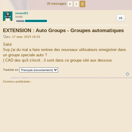
26 messages
1
2
renard31
Citation
Invité
EXTENSION : Auto Groups - Groupes automatiques
jeu. 17 sept. 2015 16:33
M
e
Salut
s
Svp j'ai du mal a faire rentree des nouveaux utilisateurs enregistrer dans
s
a
un groupe speciale auto ?
g
( CAD des qu'il s'incrit , il sont dans ce groupe sité aux dessous
e
Traduire en
Contenu publicitaire :