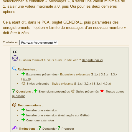
sélectionner la condition « Messages », à saisir une valeur minimale de
g
1, saisir une valeur maximale à 0, puis Oui pour les deux dernières
e
options.
Cela étant dit, dans le PCA, onglet GÉNÉRAL, puis paramètres des
enregistrements, l’option « Limite de messages d’un nouveau membre »
doit être à zéro.
Traduire en
Tu as un forum et tu veux aussi un site web ?
Regarde par ici
.
🔍
Recherches :
✚
Extensions présentées
-
Extensions existantes (
3.1.x
|
3.2.x
|
3.3.x
|
4.0.x
)
🎨
Styles présentés
- Styles existants (
3.1.x
|
3.2.x
|
3.3.x
|
4.0.x
)
★
?
✚
🎨
Questions :
Extensions présentées
Styles présentés
Toutes autres
questions
📖
Documentations :
✚
Installer une extension
✚
Installer une extension téléchargée sur GitHub
✚
Créer une extension
✍
?
?
Traductions :
Demander
Proposer