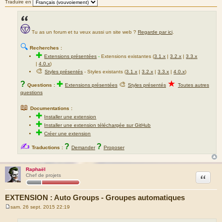
Traduire en
s
s
a
Tu as un forum et tu veux aussi un site web ?
Regarde par ici
.
g
e
🔍
Recherches :
✚
Extensions présentées
-
Extensions existantes (
3.1.x
|
3.2.x
|
3.3.x
|
4.0.x
)
🎨
Styles présentés
- Styles existants (
3.1.x
|
3.2.x
|
3.3.x
|
4.0.x
)
★
?
✚
🎨
Questions :
Extensions présentées
Styles présentés
Toutes autres
questions
📖
Documentations :
✚
Installer une extension
✚
Installer une extension téléchargée sur GitHub
✚
Créer une extension
✍
?
?
Traductions :
Demander
Proposer
Raphaël
Citation
Chef de projets
EXTENSION : Auto Groups - Groupes automatiques
sam. 26 sept. 2015 22:19
M
e