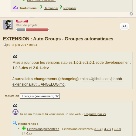
✍
?
?
Traductions :
Demander
Proposer
Raphaël
Citation
Chef de projets
EXTENSION : Auto Groups - Groupes automatiques
jeu. 8 juin 2017 08:34
M
e
s
s
a
Mise à jour pour les versions stables
1.0.2
et
2.0.1
et de développement
g
1.0.3-dev
et
2.0.1-dev
.
e
Journal des changements (changelog) :
https://github.com/phpbb-
extensions/aut ... ANGELOG.md
.
Traduire en
Tu as un forum et tu veux aussi un site web ?
Regarde par ici
.
🔍
Recherches :
✚
Extensions présentées
-
Extensions existantes (
3.1.x
|
3.2.x
|
3.3.x
|
4.0.x
)