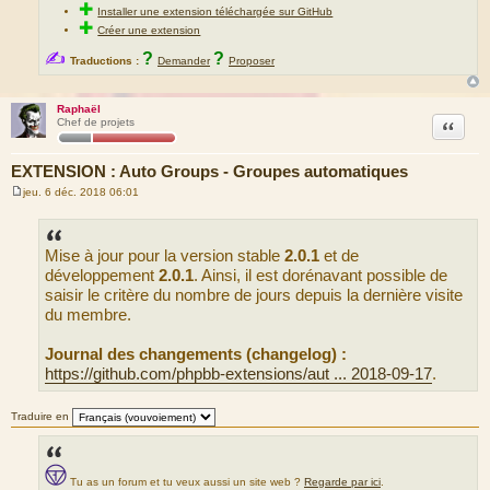
✚
Installer une extension téléchargée sur GitHub
✚
Créer une extension
✍
?
?
Traductions :
Demander
Proposer
Raphaël
Citation
Chef de projets
EXTENSION : Auto Groups - Groupes automatiques
jeu. 6 déc. 2018 06:01
M
e
s
s
Mise à jour pour la version stable
2.0.1
et de
a
g
développement
2.0.1
. Ainsi, il est dorénavant possible de
e
saisir le critère du nombre de jours depuis la dernière visite
du membre.
Journal des changements (changelog) :
https://github.com/phpbb-extensions/aut ... 2018-09-17
.
Traduire en
Tu as un forum et tu veux aussi un site web ?
Regarde par ici
.