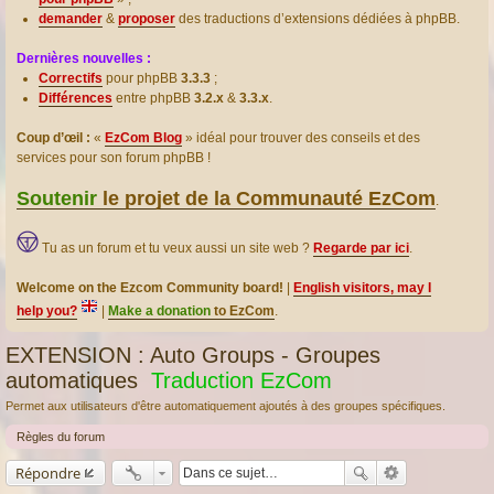
demander
&
proposer
des traductions d’extensions dédiées à phpBB.
Dernières nouvelles :
Correctifs
pour phpBB
3.3.3
;
Différences
entre phpBB
3.2.x
&
3.3.x
.
Coup d’œil :
«
EzCom Blog
» idéal pour trouver des conseils et des
services pour son forum phpBB !
Soutenir
le projet de la Communauté EzCom
.
Tu as un forum et tu veux aussi un site web ?
Regarde par ici
.
Welcome on the Ezcom Community board!
|
English visitors, may I
help you?
|
Make a donation
to EzCom
.
EXTENSION : Auto Groups - Groupes
automatiques
Traduction EzCom
Permet aux utilisateurs d'être automatiquement ajoutés à des groupes spécifiques.
Règles du forum
Répondre