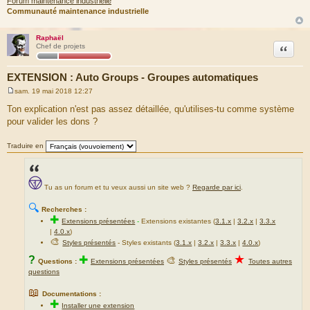
Forum maintenance industrielle
Communauté maintenance industrielle
Raphaël
Citation
Chef de projets
EXTENSION : Auto Groups - Groupes automatiques
sam. 19 mai 2018 12:27
M
e
Ton explication n'est pas assez détaillée, qu'utilises-tu comme système
s
pour valider les dons ?
s
a
g
Traduire en
e
Tu as un forum et tu veux aussi un site web ?
Regarde par ici
.
🔍
Recherches :
✚
Extensions présentées
-
Extensions existantes (
3.1.x
|
3.2.x
|
3.3.x
|
4.0.x
)
🎨
Styles présentés
- Styles existants (
3.1.x
|
3.2.x
|
3.3.x
|
4.0.x
)
★
?
✚
🎨
Questions :
Extensions présentées
Styles présentés
Toutes autres
questions
📖
Documentations :
✚
Installer une extension