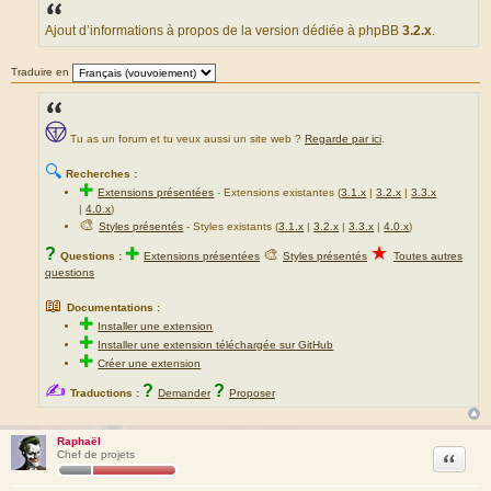
s
s
a
Ajout d’informations à propos de la version dédiée à phpBB
3.2.x
.
g
e
Traduire en
Tu as un forum et tu veux aussi un site web ?
Regarde par ici
.
🔍
Recherches :
✚
Extensions présentées
-
Extensions existantes (
3.1.x
|
3.2.x
|
3.3.x
|
4.0.x
)
🎨
Styles présentés
- Styles existants (
3.1.x
|
3.2.x
|
3.3.x
|
4.0.x
)
★
?
✚
🎨
Questions :
Extensions présentées
Styles présentés
Toutes autres
questions
📖
Documentations :
✚
Installer une extension
✚
Installer une extension téléchargée sur GitHub
✚
Créer une extension
✍
?
?
Traductions :
Demander
Proposer
Raphaël
Citation
Chef de projets