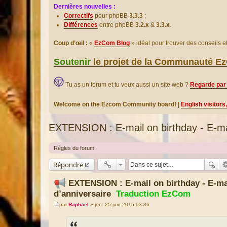
Dernières nouvelles :
Correctifs
pour phpBB
3.3.3
;
Différences
entre phpBB
3.2.x
&
3.3.x
.
Coup d’œil :
«
EzCom Blog
» idéal pour trouver des conseils 
Soutenir
le projet de la Communauté 
Tu as un forum et tu veux aussi un site web ?
Regarde par 
Welcome on the Ezcom Community board!
|
English visitors
EXTENSION : E-mail on birthday - E-mai
Règles du forum
Répondre
EXTENSION : E-mail on birthday - E-ma
d’anniversaire
Traduction EzCom
par
Raphaël
»
jeu. 25 juin 2015 03:36
M
e
s