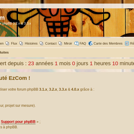
om
r phpBB 3.2.x & 3.3.x
ien
Flux
Histoires
Contact
Miroir
FAQ
Carte des Membres
Rè
duites
rt depuis :
23
années
1
mois
0
jours
1
heures
10
minut
uté EzCom !
aliser votre forum phpBB
3.1.x
,
3.2.x
,
3.3.x
&
4.0.x
grâce à :
our, projet sur mesure).
Support pour phpBB
» ;
es à phpBB.