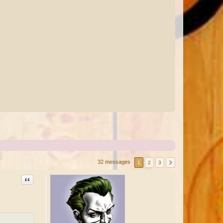
32 messages
1
2
3
Citation