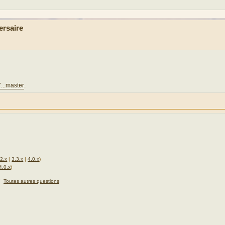
ersaire
...master
.
.2.x
|
3.3.x
|
4.0.x
)
4.0.x
)
★
Toutes autres questions