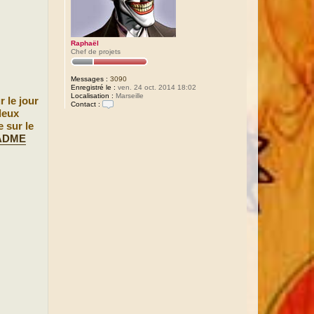
Raphaël
Chef de projets
Messages :
3090
Enregistré le :
ven. 24 oct. 2014 18:02
Localisation :
Marseille
 le jour
Contact :
deux
C
o
e sur le
n
EADME
t
a
c
t
e
r
R
a
p
h
a
ë
l