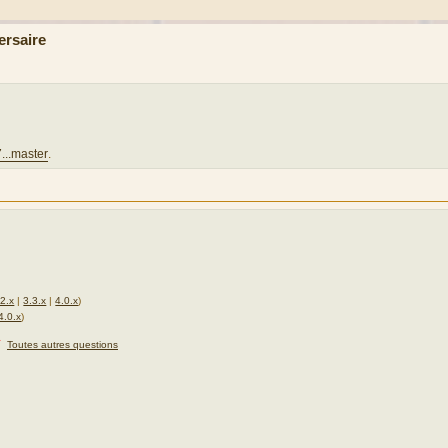
ersaire
...master
.
.2.x
|
3.3.x
|
4.0.x
)
4.0.x
)
★
Toutes autres questions