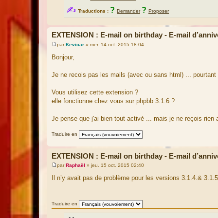
✍
?
?
Traductions :
Demander
Proposer
EXTENSION : E-mail on birthday - E-mail d’anniv
par
Kevicar
»
mer. 14 oct. 2015 18:04
M
e
Bonjour,
s
s
a
Je ne recois pas les mails (avec ou sans html) ... pourtant 
g
e
Vous utilisez cette extension ?
elle fonctionne chez vous sur phpbb 3.1.6 ?
Je pense que j'ai bien tout activé ... mais je ne reçois rien
Traduire en
EXTENSION : E-mail on birthday - E-mail d’anniv
par
Raphaël
»
jeu. 15 oct. 2015 02:40
M
e
Il n’y avait pas de problème pour les versions 3.1.4.& 3.1.
s
s
a
g
Traduire en
e