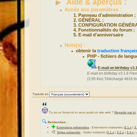
►
Aide & aperçus :
Accès aux paramètres :
Panneau d’administration ;
GÉNÉRAL ;
CONFIGURATION GÉNÉRA
Fonctionnalités du forum ;
E-mail d’anniversaire
Note(s) :
obtenir la
traduction françai
PHP - fichiers de langu
E-mail on birthday v3.
E-mail on birthday v3.1.6 Fre
(3.95 Kio) Téléchargé 4816 fo
Traduire en
Tu as un forum et tu veux aussi un site web ?
Regarde par ici
.
🔍
Recherches :
✚
Extensions présentées
-
Extensions existantes (
3.1.x
|
3
🎨
Styles présentés
- Styles existants (
3.1.x
|
3.2.x
|
3.3.x
|