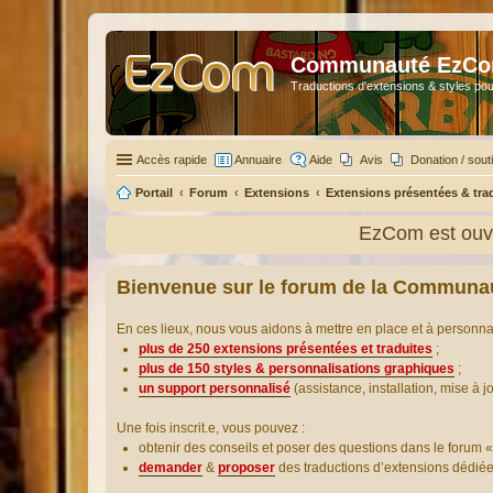
Communauté EzC
Traductions d'extensions & styles pou
Accès rapide
Annuaire
Aide
Avis
Donation / sout
Portail
Forum
Extensions
Extensions présentées & tra
EzCom est ouve
Bienvenue sur le forum de la Communa
En ces lieux, nous vous aidons à mettre en place et à personn
plus de 250 extensions présentées et traduites
;
plus de 150 styles & personnalisations graphiques
;
un support personnalisé
(assistance, installation, mise à j
Une fois inscrit.e, vous pouvez :
obtenir des conseils et poser des questions dans le forum «
demander
&
proposer
des traductions d’extensions dédié