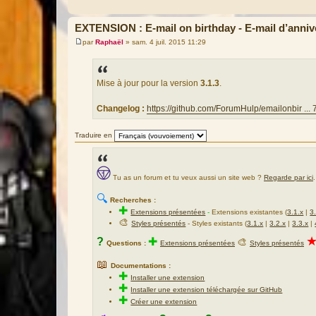
EXTENSION : E-mail on birthday - E-mail d’anniv
par
Raphaël
»
sam. 4 juil. 2015 11:29
M
e
s
s
a
Mise à jour pour la version
3.1.3
.
g
e
Changelog :
https://github.com/ForumHulp/emailonbir ... 7
Traduire en
Tu as un forum et tu veux aussi un site web ?
Regarde par ici
.
🔍
Recherches :
✚
Extensions présentées
-
Extensions existantes (
3.1.x
|
3
🎨
Styles présentés
- Styles existants (
3.1.x
|
3.2.x
|
3.3.x
|
?
✚
🎨
Questions :
Extensions présentées
Styles présentés
📖
Documentations :
✚
Installer une extension
✚
Installer une extension téléchargée sur GitHub
✚
Créer une extension