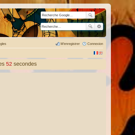
gles
M’enregistrer
Connexion
es
54
secondes