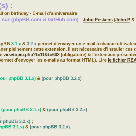
s) :
il on birthday - E-mail d’anniversaire
s) sur (phpBB.com & GitHub.com) :
John Peskens
(
John P
&
phpBB
3.1.x
&
3.2.x
permet d’envoyer un e-mail à chaque utilisateur
ner pleinement cette extension, il est nécessaire d'installer ces 
le
viewtopic.php?f=11&t=602
(obligatoire) & l’extension présenté
: permet d’envoyer les e-mails au format HTML). Lire
le fichier R
pour phpBB 3.1.x)
&
(pour phpBB 3.2.x)
b
(pour phpBB 3.1.x)
&
(pour phpBB 3.2.x)
:
r phpBB 3.2.x)
;
hpBB 3.1.x)
&
(pour phpBB 3.2.x)
.