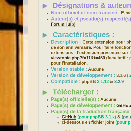
s
►
Désignations & auteur(
a
g
e
Nom officiel et nom francisé :
E-ma
Auteur(s) et pseudo(s) respectif(
ForumHulp
)
►
Caractéristiques :
Description :
Cette extension pour 
de son anniversaire. Pour faire fonction
extensions : l’extension présentée sur 
viewtopic.php?f=11&t=450
(facultatif 
pour l’installation.
Version stable :
Aucune
Version de développement :
3.1.6
(
Compatible :
phpBB
3.1.12
&
3.2.9
►
Télécharger :
Page(s) officielle(s) :
Aucune
Page(s) de développement :
GitHu
Page(s) de la traduction française 
GitHub
(pour phpBB 3.1.x)
&
(pou
ci-dessous en fichier joint
(pour p