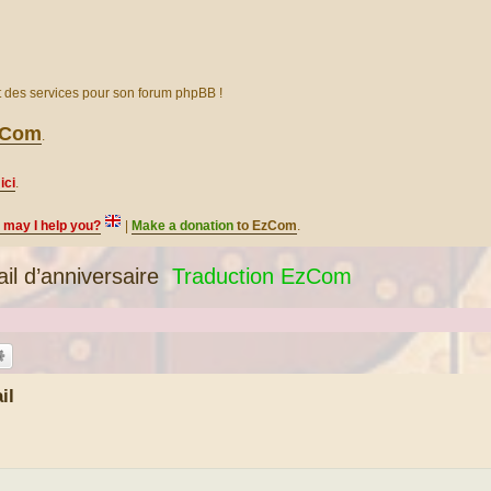
et des services pour son forum phpBB !
EzCom
.
ici
.
, may I help you?
|
Make a donation
to EzCom
.
l d’anniversaire
Traduction EzCom
il