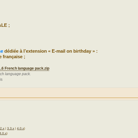
LE ;
se
dédiée à l’extension « E-mail on birthday » :
e française ;
1.6 French language pack.zip
nch language pack.
is
.2.x
|
3.3.x
|
4.0.x
)
4.0.x
)