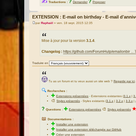
✍
?
?
Traductions :
Demander
Proposer
EXTENSION : E-mail on birthday - E-mail d’anniv
par
Raphaël
»
ven. 18 sept. 2015 12:35
M
e
s
s
a
Mise à jour pour la version
3.1.4
.
g
e
Changelog :
https://github.com/ForumHulp/emailonbir ... 7
Traduire en
Tu as un forum et tu veux aussi un site web ?
Regarde par ici
.
🔍
Recherches :
✚
Extensions présentées
-
Extensions existantes (
3.1.x
|
3
🎨
Styles présentés
- Styles existants (
3.1.x
|
3.2.x
|
3.3.x
|
?
✚
🎨
Questions :
Extensions présentées
Styles présentés
📖
Documentations :
✚
Installer une extension
✚
Installer une extension téléchargée sur GitHub
✚
Créer une extension