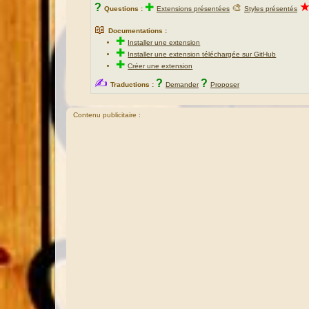
?
✚
🎨
Questions :
Extensions présentées
Styles présentés
📖
Documentations :
✚
Installer une extension
✚
Installer une extension téléchargée sur GitHub
✚
Créer une extension
✍
?
?
Traductions :
Demander
Proposer
Contenu publicitaire :