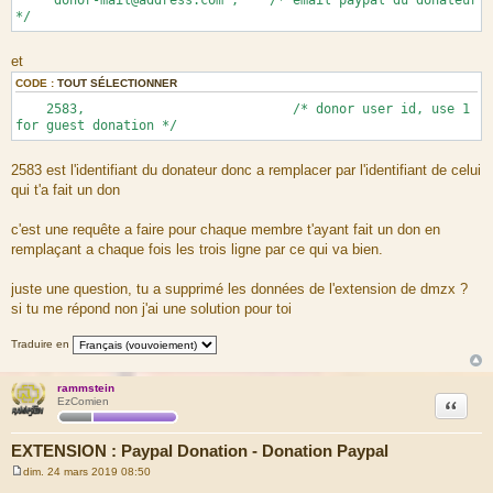
*/
et
CODE :
TOUT SÉLECTIONNER
2583, /* donor user id, use 1
for guest donation */
2583 est l'identifiant du donateur donc a remplacer par l'identifiant de celui
qui t'a fait un don
c'est une requête a faire pour chaque membre t'ayant fait un don en
remplaçant a chaque fois les trois ligne par ce qui va bien.
juste une question, tu a supprimé les données de l'extension de dmzx ?
si tu me répond non j'ai une solution pour toi
Traduire en
rammstein
Citation
EzComien
EXTENSION : Paypal Donation - Donation Paypal
dim. 24 mars 2019 08:50
M