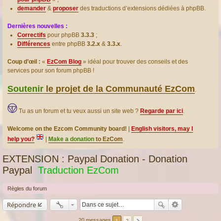
demander
&
proposer
des traductions d’extensions dédiées à phpBB.
Dernières nouvelles :
Correctifs
pour phpBB
3.3.3
;
Différences
entre phpBB
3.2.x
&
3.3.x
.
Coup d’œil :
«
EzCom Blog
» idéal pour trouver des conseils et des
services pour son forum phpBB !
Soutenir
le projet de la Communauté EzCom
.
Tu as un forum et tu veux aussi un site web ?
Regarde par ici
.
Welcome on the Ezcom Community board!
|
English visitors, may I
help you?
|
Make a donation
to EzCom
.
EXTENSION : Paypal Donation - Donation
Paypal
Traduction EzCom
Règles du forum
Répondre
20 messages
1
2