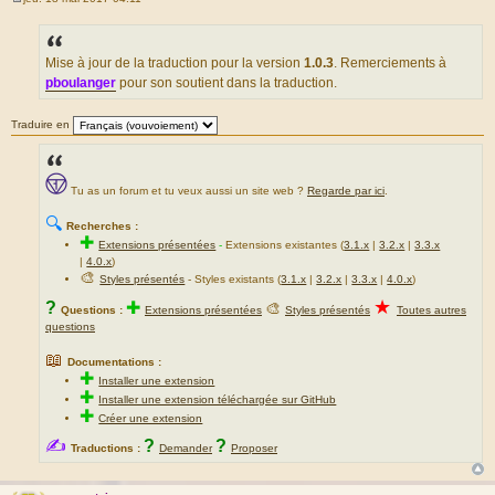
M
e
s
s
a
Mise à jour de la traduction pour la version
1.0.3
. Remerciements à
g
pboulanger
pour son soutient dans la traduction.
e
Traduire en
Tu as un forum et tu veux aussi un site web ?
Regarde par ici
.
🔍
Recherches :
✚
Extensions présentées
-
Extensions existantes (
3.1.x
|
3.2.x
|
3.3.x
|
4.0.x
)
🎨
Styles présentés
- Styles existants (
3.1.x
|
3.2.x
|
3.3.x
|
4.0.x
)
★
?
✚
🎨
Questions :
Extensions présentées
Styles présentés
Toutes autres
questions
📖
Documentations :
✚
Installer une extension
✚
Installer une extension téléchargée sur GitHub
✚
Créer une extension
✍
?
?
Traductions :
Demander
Proposer