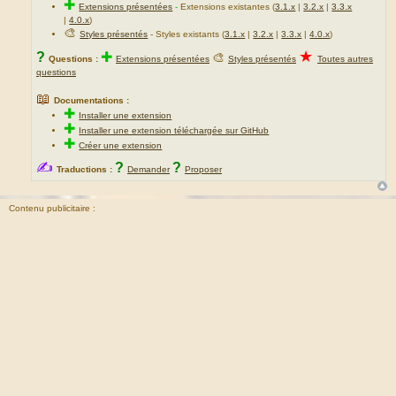
✚
Extensions présentées
-
Extensions existantes (
3.1.x
|
3.2.x
|
3.3.x
|
4.0.x
)
🎨
Styles présentés
- Styles existants (
3.1.x
|
3.2.x
|
3.3.x
|
4.0.x
)
★
?
✚
🎨
Questions :
Extensions présentées
Styles présentés
Toutes autres
questions
📖
Documentations :
✚
Installer une extension
✚
Installer une extension téléchargée sur GitHub
✚
Créer une extension
✍
?
?
Traductions :
Demander
Proposer
Contenu publicitaire :