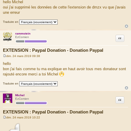
e
hello Michel
s
oui j'ai supprimé les données de cette l'extension de dmzx vu que j'avais
s
a
une erreur
g
e
Traduire en
rammstein
Citation
EzComien
EXTENSION : Paypal Donation - Donation Paypal
dim. 24 mars 2019 09:38
M
e
hello
s
bon j'ai fais comme tu ma explique en haut avoir tous mes donateur sont
s
a
rajouté encore merci a toi Michel
g
e
Traduire en
Michel
Citation
EzComien
EXTENSION : Paypal Donation - Donation Paypal
dim. 24 mars 2019 10:22
M
e
s
s