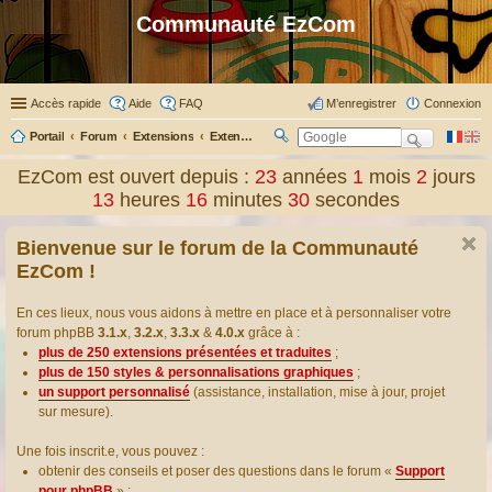
Communauté EzCom
Accès rapide
Aide
FAQ
M’enregistrer
Connexion
Portail
Forum
Extensions
Extensions présentées & traduites
R
ec
EzCom est ouvert depuis :
23
années
1
mois
2
jours
her
13
heures
16
minutes
31
secondes
ch
er
Bienvenue sur le forum de la Communauté
EzCom !
En ces lieux, nous vous aidons à mettre en place et à personnaliser votre
forum phpBB
3.1.x
,
3.2.x
,
3.3.x
&
4.0.x
grâce à :
plus de 250 extensions présentées et traduites
;
plus de 150 styles & personnalisations graphiques
;
un support personnalisé
(assistance, installation, mise à jour, projet
sur mesure).
Une fois inscrit.e, vous pouvez :
obtenir des conseils et poser des questions dans le forum «
Support
pour phpBB
» ;