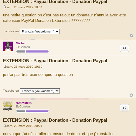
EXTENSION : Paypal Donation - Donation Paypal
sam. 23 mars 2019 19:34
M
e
une petite question on c'est pas rajout un domateur n'annule avec ette
s
extension PayPal Donation Extension ?????????
s
a
g
Traduire en
e
Michel
Citation
EzComien
EXTENSION : Paypal Donation - Donation Paypal
sam. 23 mars 2019 19:39
M
e
je n'ai pas très bien compris ta question
s
s
a
g
Traduire en
e
rammstein
Citation
EzComien
EXTENSION : Paypal Donation - Donation Paypal
sam. 23 mars 2019 20:21
M
e
oui vu que j'ai déinstaller extension de dmzx et que j'ai installer
s