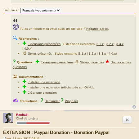
Traduire en
Tu as un forum et tu veux aussi un site web ?
Regarde par ici
.
🔍
Recherches :
✚
Extensions présentées
-
Extensions existantes (
3.1.x
|
3.2.x
|
3.3.x
|
4.0.x
)
🎨
Styles présentés
- Styles existants (
3.1.x
|
3.2.x
|
3.3.x
|
4.0.x
)
★
?
✚
🎨
Questions :
Extensions présentées
Styles présentés
Toutes autres
questions
📖
Documentations :
✚
Installer une extension
✚
Installer une extension téléchargée sur GitHub
✚
Créer une extension
✍
?
?
Traductions :
Demander
Proposer
Raphaël
Citation
Chef de projets
EXTENSION : Paypal Donation - Donation Paypal
jeu. 18 mai 2017 04:11