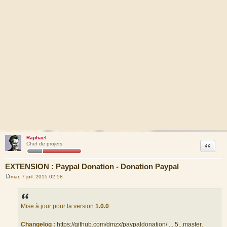
Raphaël
Citation
Chef de projets
EXTENSION : Paypal Donation - Donation Paypal
mar. 7 juil. 2015 02:58
M
e
s
s
a
Mise à jour pour la version
1.0.0
.
g
e
Changelog :
https://github.com/dmzx/paypaldonation/ ... 5...master
.