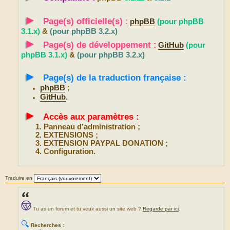
►
Page(s) officielle(s) :
phpBB
(pour phpBB
3.1.x)
&
(pour phpBB 3.2.x)
►
Page(s) de développement :
GitHub
(pour
phpBB 3.1.x)
&
(pour phpBB 3.2.x)
►
Page(s) de la traduction française :
phpBB
;
GitHub
.
►
Accès aux paramètres :
Panneau d’administration ;
EXTENSIONS ;
EXTENSION PAYPAL DONATION ;
Configuration.
Traduire en
Tu as un forum et tu veux aussi un site web ?
Regarde par ici
.
🔍
Recherches :