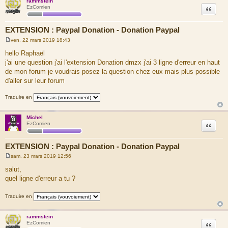
rammstein
Citation
EzComien
EXTENSION : Paypal Donation - Donation Paypal
ven. 22 mars 2019 18:43
M
e
hello Raphaël
s
j'ai une question j'ai l'extension Donation dmzx j'ai 3 ligne d'erreur en haut
s
a
de mon forum je voudrais posez la question chez eux mais plus possible
g
d'aller sur leur forum
e
Traduire en
Michel
Citation
EzComien
EXTENSION : Paypal Donation - Donation Paypal
sam. 23 mars 2019 12:56
M
e
salut,
s
quel ligne d'erreur a tu ?
s
a
g
Traduire en
e
rammstein
Citation
EzComien