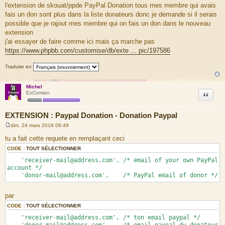
l'extension de skouat/ppde PayPal Donation tous mes membre qui avais
s
a
fais un don sont plus dans la liste donateurs donc je demande si il serais
g
possible que je rajout mes membre qui on fais un don dans le nouveau
e
extension
j'ai essayer de faire comme ici mais ça marche pas
https://www.phpbb.com/customise/db/exte ... pic/197586
Traduire en
Michel
Citation
EzComien
EXTENSION : Paypal Donation - Donation Paypal
dim. 24 mars 2019 06:49
M
e
tu a fait cette requete en remplaçant ceci
s
s
CODE :
TOUT SÉLECTIONNER
a
'receiver-mail@address.com', /* email of your own PayPal
g
e
account */
'donor-mail@address.com', /* PayPal email of donor */
par
CODE :
TOUT SÉLECTIONNER
'receiver-mail@address.com', /* ton email paypal */
'donor-mail@address.com', /* email paypal du donateur