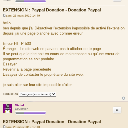
EXTENSION : Paypal Donation - Donation Paypal
sam. 23 mars 2019 14:49
M
e
hello
s
ben depuis que j'ai Désactiver l'extension impossible de activé l'extension
s
a
depuis j'ai une page blanche avec comme erreur
g
e
Erreur HTTP 500
Étrange... Le site web ne parvient pas à afficher cette page
Il se peut que le site soit en cours de maintenance ou qu’une erreur de
programmation se soit produite.
Essayer
Revenir à la page précédente
Essayez de contacter le propriétaire du site web.
je suis aller sur leur site impossible d'aller
Traduire en
Michel
Citation
EzComien
EXTENSION : Paypal Donation - Donation Paypal
sam. 23 mars 2019 17:10