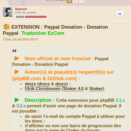
Raphaël
Citation
Chef de projets
EXTENSION : Paypal Donation - Donation
Paypal
Traduction EzCom
mar. 16 juin 2015 05:47
M
e
s
s
►
a
Nom officiel et nom francisé :
Paypal
g
e
Donation - Donation Paypal
►
Auteur(s) et pseudo(s) respectif(s) sur
(phpBB.com & GitHub.com) :
dmzx
(
dmzx
&
dmzx
) ;
Ulrik Christensen
(
Stoker 4.0
&
Stoker
).
►
Description :
Cette extension pour phpBB
3.1.x
&
3.2.x
permet d’avoir une page de donation Paypal. Il
est possible :
de saisir l’e-mail du compte Paypal à utiliser pour
les dons ;
d’afficher ou non une barre de progression des
dons sur la page de l’index du forum ;