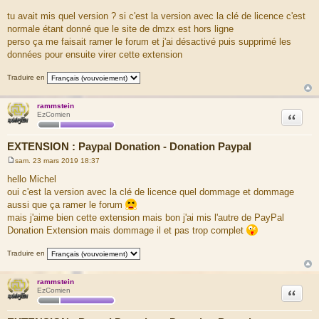
M
e
tu avait mis quel version ? si c'est la version avec la clé de licence c'est
s
normale étant donné que le site de dmzx est hors ligne
s
a
perso ça me faisait ramer le forum et j'ai désactivé puis supprimé les
g
données pour ensuite virer cette extension
e
Traduire en
rammstein
Citation
EzComien
EXTENSION : Paypal Donation - Donation Paypal
sam. 23 mars 2019 18:37
M
e
hello Michel
s
oui c'est la version avec la clé de licence quel dommage et dommage
s
a
aussi que ça ramer le forum
g
mais j'aime bien cette extension mais bon j'ai mis l'autre de PayPal
e
Donation Extension mais dommage il et pas trop complet
Traduire en
rammstein
Citation
EzComien