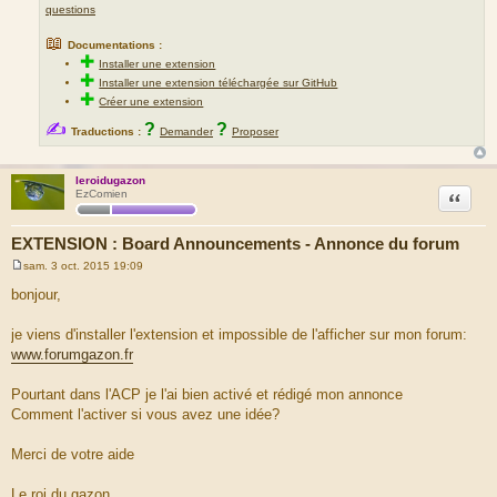
questions
📖
Documentations :
✚
Installer une extension
✚
Installer une extension téléchargée sur GitHub
✚
Créer une extension
✍
?
?
Traductions :
Demander
Proposer
leroidugazon
Citation
EzComien
EXTENSION : Board Announcements - Annonce du forum
sam. 3 oct. 2015 19:09
M
e
bonjour,
s
s
a
je viens d'installer l'extension et impossible de l'afficher sur mon forum:
g
www.forumgazon.fr
e
Pourtant dans l'ACP je l'ai bien activé et rédigé mon annonce
Comment l'activer si vous avez une idée?
Merci de votre aide
Le roi du gazon