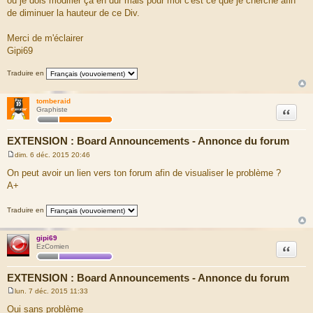
où je dois modifier ça en dur mais pour moi c'est ce que je cherche afin
de diminuer la hauteur de ce Div.
Merci de m'éclairer
Gipi69
Traduire en
tomberaid
Citation
Graphiste
EXTENSION : Board Announcements - Annonce du forum
dim. 6 déc. 2015 20:46
M
e
On peut avoir un lien vers ton forum afin de visualiser le problème ?
s
A+
s
a
g
Traduire en
e
gipi69
Citation
EzComien
EXTENSION : Board Announcements - Annonce du forum
lun. 7 déc. 2015 11:33
M
e
Oui sans problème