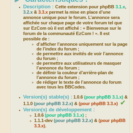
Description :
Cette extension pour phpBB
3.1.x
,
3.2.x
&
3.3.x
permet la mise en place d’une
annonce unique pour le forum. L’annonce sera
affichée sur chaque page de votre forum tel que
sur EzCom où il est affiché : «
Bienvenue sur le
forum de la communauté EzCom !
». Il est
possible de :
d’afficher l’annonce uniquement sur la page
de l’index du forum ;
de permettre aux invités de voir l’annonce
du forum ;
de permettre aux utilisateurs de masquer
l’annonce du forum ;
de définir la couleur d’arrière-plan de
l’annonce du forum ;
de rédiger le texte de l’annonce du forum
avec tous les BBCodes.
Version(s) stable(s) :
1.0.6
(pour phpBB 3.1.x)
&
✔
1.1.0
(pour phpBB 3.2.x)
&
(pour phpBB 3.3.x)
Version(s) de développement :
1.0.6
(pour phpBB 3.1.x)
;
1.1.1-dev
(pour phpBB 3.2.x)
&
(pour phpBB
3.3.x)
.