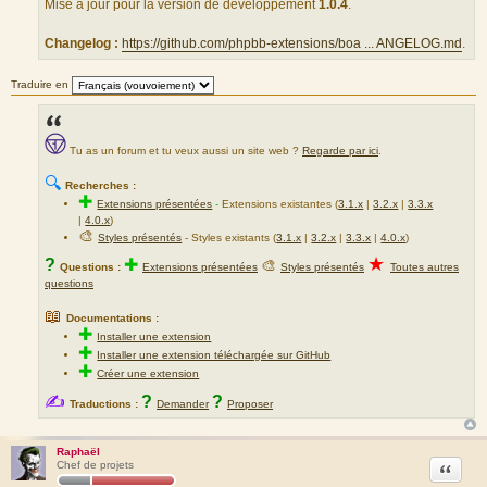
a
Mise à jour pour la version de développement
1.0.4
.
g
e
Changelog :
https://github.com/phpbb-extensions/boa ... ANGELOG.md
.
Traduire en
Tu as un forum et tu veux aussi un site web ?
Regarde par ici
.
🔍
Recherches :
✚
Extensions présentées
-
Extensions existantes (
3.1.x
|
3.2.x
|
3.3.x
|
4.0.x
)
🎨
Styles présentés
- Styles existants (
3.1.x
|
3.2.x
|
3.3.x
|
4.0.x
)
★
?
✚
🎨
Questions :
Extensions présentées
Styles présentés
Toutes autres
questions
📖
Documentations :
✚
Installer une extension
✚
Installer une extension téléchargée sur GitHub
✚
Créer une extension
✍
?
?
Traductions :
Demander
Proposer
Raphaël
Citation
Chef de projets