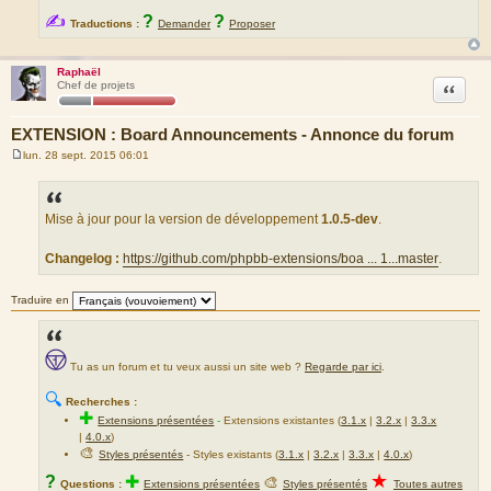
✍
?
?
Traductions :
Demander
Proposer
Raphaël
Citation
Chef de projets
EXTENSION : Board Announcements - Annonce du forum
lun. 28 sept. 2015 06:01
M
e
s
s
a
Mise à jour pour la version de développement
1.0.5-dev
.
g
e
Changelog :
https://github.com/phpbb-extensions/boa ... 1...master
.
Traduire en
Tu as un forum et tu veux aussi un site web ?
Regarde par ici
.
🔍
Recherches :
✚
Extensions présentées
-
Extensions existantes (
3.1.x
|
3.2.x
|
3.3.x
|
4.0.x
)
🎨
Styles présentés
- Styles existants (
3.1.x
|
3.2.x
|
3.3.x
|
4.0.x
)
★
?
✚
🎨
Questions :
Extensions présentées
Styles présentés
Toutes autres