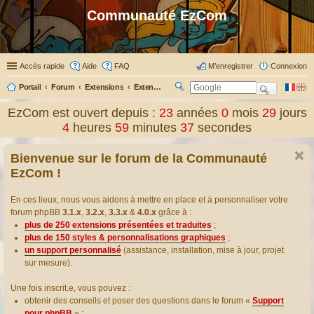
Communauté EzCom
Accès rapide
Aide
FAQ
M’enregistrer
Connexion
Portail
Forum
Extensions
Extensions présentées & traduites
R
ec
EzCom est ouvert depuis :
23
années
0
mois
29
jours
her
4
heures
59
minutes
38
secondes
ch
er
Bienvenue sur le forum de la Communauté
EzCom !
En ces lieux, nous vous aidons à mettre en place et à personnaliser votre
forum phpBB
3.1.x
,
3.2.x
,
3.3.x
&
4.0.x
grâce à :
plus de 250 extensions présentées et traduites
;
plus de 150 styles & personnalisations graphiques
;
un support personnalisé
(assistance, installation, mise à jour, projet
sur mesure).
Une fois inscrit.e, vous pouvez :
obtenir des conseils et poser des questions dans le forum «
Support
pour phpBB
» ;