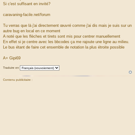
s
Si c'est suffisant en invité?
s
a
g
caravaning-facile.net/forum
e
Tu verras que là j'ai directement œuvré comme j'ai dis mais je suis sur un
autre bug en local en ce moment
A noté que les flèches et tirets sont mis pour centrer manuellement
En effet si je centre avec les bbcodes ça me rajoute une ligne au milieu.
Le bus étant de faire cet ensemble de notation la plus étroite possible
A+ Gipi69
Traduire en
Contenu publicitaire :