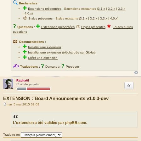
🔍
Recherches :
✚
Extensions présentées
-
Extensions existantes (
3.1.x
|
3.2.x
|
3.3.x
|
4.0.x
)
🎨
Styles présentés
- Styles existants (
3.1.x
|
3.2.x
|
3.3.x
|
4.0.x
)
★
?
✚
🎨
Questions :
Extensions présentées
Styles présentés
Toutes autres
questions
📖
Documentations :
✚
Installer une extension
✚
Installer une extension téléchargée sur GitHub
✚
Créer une extension
✍
?
?
Traductions :
Demander
Proposer
Raphaël
Citation
Chef de projets
EXTENSION : Board Announcements v1.0.3-dev
mar. 5 mai 2015 02:09
M
e
s
s
a
L'extension a été validée par phpBB.com.
g
e
Traduire en