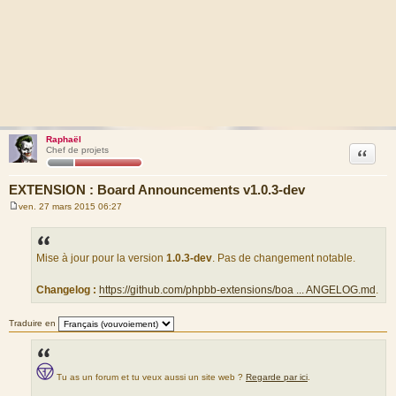
Raphaël
Citation
Chef de projets
EXTENSION : Board Announcements v1.0.3-dev
ven. 27 mars 2015 06:27
M
e
s
s
a
Mise à jour pour la version
1.0.3-dev
. Pas de changement notable.
g
e
Changelog :
https://github.com/phpbb-extensions/boa ... ANGELOG.md
.
Traduire en
Tu as un forum et tu veux aussi un site web ?
Regarde par ici
.