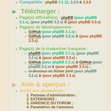
Compatible :
phpBB
3.1.12
,
3.2.9
&
3.3.0
►
Télécharger :
Page(s) officielle(s) :
phpBB
(pour phpBB
3.1.x)
,
(pour phpBB 3.2.x)
&
(pour phpBB 3.3.x)
Page(s) de développement :
GitHub
(pour phpBB 3.1.x)
;
GitHub
(pour phpBB 3.2.x)
&
(pour phpBB
3.3.x)
.
Page(s) de la traduction française :
phpBB
(pour phpBB 3.1.x)
,
(pour phpBB
3.2.x)
&
(pour phpBB 3.3.x)
;
GitHub
(pour phpBB 3.1.x)
&
GitHub
(pour
phpBB 3.2.x)
&
(pour phpBB 3.3.x)
;
ci-dessous en fichier joint
(pour phpBB
3.2.x)
&
(pour phpBB 3.3.x)
.
►
Aide & aperçus :
Accès aux paramètres :
Panneau d’administration ;
EXTENSIONS ;
ANNONCE DU FORUM ;
Paramètres de l’annonce.