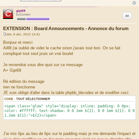
gipi69
Citation
EzComien
EXTENSION : Board Announcements - Annonce du forum
dim. 6 déc. 2015 14:41
M
e
Bonjour et merci
s
Ailllll j'ai oublié de vider le cache sinon j'avais tout bon. On se fait
s
a
compliqué tout seul jsuis un vrai boulet
g
e
Je reviendrai vous dire quoi sur ce message
A+ Gipi69
Ré édition du message
rien ne fonctionne
JE suis obligé d'aller dans la table phpbb_bbcodes et de modifier ceci:
CODE :
TOUT SÉLECTIONNER
<span class="glow" style="display: inline; padding: 0 0px;
color: #ffffff; text-shadow: 0 0 1em ${1}, 0 0 1em ${1}, 0 0
1.2em ${1};">${2}</span>
J'ai mis 0px au lieu de 6px sur le padding mais je me demande l'impact et