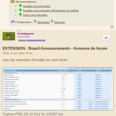
📖
Documentations :
✚
Installer une extension
✚
Installer une extension téléchargée sur GitHub
✚
Créer une extension
✍
?
?
Traductions :
Demander
Proposer
leroidugazon
Citation
EzComien
EXTENSION : Board Announcements - Annonce du forum
dim. 4 oct. 2015 10:51
M
e
voici les extension d'installé sur mon forum:
s
s
a
g
e
Capture.PNG (34.12 Kio) Vu 134302 fois