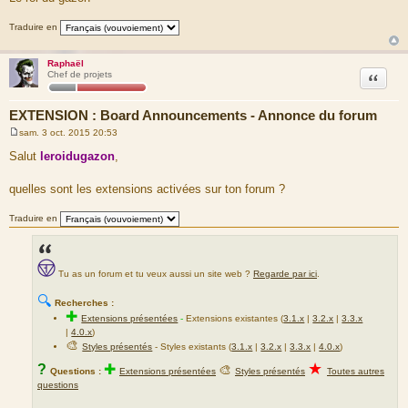
Traduire en
Raphaël
Citation
Chef de projets
EXTENSION : Board Announcements - Annonce du forum
sam. 3 oct. 2015 20:53
M
e
Salut
leroidugazon
,
s
s
a
quelles sont les extensions activées sur ton forum ?
g
e
Traduire en
Tu as un forum et tu veux aussi un site web ?
Regarde par ici
.
🔍
Recherches :
✚
Extensions présentées
-
Extensions existantes (
3.1.x
|
3.2.x
|
3.3.x
|
4.0.x
)
🎨
Styles présentés
- Styles existants (
3.1.x
|
3.2.x
|
3.3.x
|
4.0.x
)
★
?
✚
🎨
Questions :
Extensions présentées
Styles présentés
Toutes autres
questions