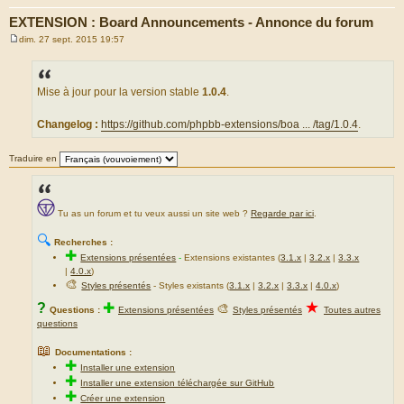
EXTENSION : Board Announcements - Annonce du forum
dim. 27 sept. 2015 19:57
M
e
s
s
a
Mise à jour pour la version stable
1.0.4
.
g
e
Changelog :
https://github.com/phpbb-extensions/boa ... /tag/1.0.4
.
Traduire en
Tu as un forum et tu veux aussi un site web ?
Regarde par ici
.
🔍
Recherches :
✚
Extensions présentées
-
Extensions existantes (
3.1.x
|
3.2.x
|
3.3.x
|
4.0.x
)
🎨
Styles présentés
- Styles existants (
3.1.x
|
3.2.x
|
3.3.x
|
4.0.x
)
★
?
✚
🎨
Questions :
Extensions présentées
Styles présentés
Toutes autres
questions
📖
Documentations :
✚
Installer une extension
✚
Installer une extension téléchargée sur GitHub
✚
Créer une extension