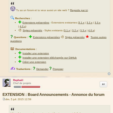
Tu as un forum et tu veux aussi un site web ?
Regarde par ici
.
🔍
Recherches :
✚
Extensions présentées
-
Extensions existantes (
3.1.x
|
3.2.x
|
3.3.x
|
4.0.x
)
🎨
Styles présentés
- Styles existants (
3.1.x
|
3.2.x
|
3.3.x
|
4.0.x
)
★
?
✚
🎨
Questions :
Extensions présentées
Styles présentés
Toutes autres
questions
📖
Documentations :
✚
Installer une extension
✚
Installer une extension téléchargée sur GitHub
✚
Créer une extension
✍
?
?
Traductions :
Demander
Proposer
Raphaël
Citation
Chef de projets
EXTENSION : Board Announcements - Annonce du forum
dim. 5 juil. 2015 12:59
M
e
s
s