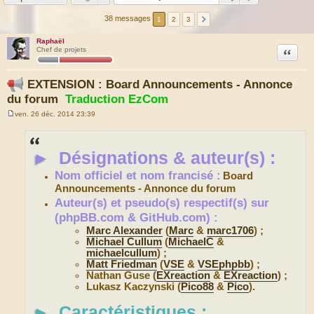
38 messages
1
2
3
Raphaël
Citation
Chef de projets
EXTENSION : Board Announcements - Annonce
du forum
Traduction EzCom
ven. 26 déc. 2014 23:39
M
e
s
s
►
Désignations & auteur(s) :
a
g
e
Nom officiel et nom francisé :
Board
Announcements - Annonce du forum
Auteur(s) et pseudo(s) respectif(s) sur
(phpBB.com & GitHub.com) :
Marc Alexander
(
Marc
&
marc1706
) ;
Michael Cullum
(
MichaelC
&
michaelcullum
) ;
Matt Friedman
(
VSE
&
VSEphpbb
) ;
Nathan Guse (
EXreaction
&
EXreaction
) ;
Lukasz Kaczynski (
Pico88
&
Pico
).
►
Caractéristiques :