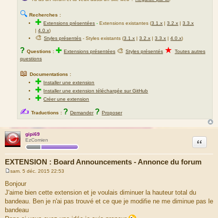
🔍
Recherches :
✚
Extensions présentées
-
Extensions existantes (
3.1.x
|
3.2.x
|
3.3.x
|
4.0.x
)
🎨
Styles présentés
- Styles existants (
3.1.x
|
3.2.x
|
3.3.x
|
4.0.x
)
★
?
✚
🎨
Questions :
Extensions présentées
Styles présentés
Toutes autres
questions
📖
Documentations :
✚
Installer une extension
✚
Installer une extension téléchargée sur GitHub
✚
Créer une extension
✍
?
?
Traductions :
Demander
Proposer
gipi69
Citation
EzComien
EXTENSION : Board Announcements - Annonce du forum
sam. 5 déc. 2015 22:53
M
e
Bonjour
s
J'aime bien cette extension et je voulais diminuer la hauteur total du
s
a
bandeau. Ben je n'ai pas trouvé et ce que je modifie ne me diminue pas le
g
bandeau
e