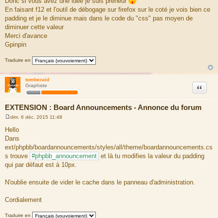
Donc si vous avez une idée je suis preneur
En faisant f12 et l'outil de débogage sur firefox sur le coté je vois bien ce
padding et je le diminue mais dans le code du "css" pas moyen de
diminuer cette valeur
Merci d'avance
Gpinpin
Traduire en
tomberaid
Citation
Graphiste
EXTENSION : Board Announcements - Annonce du forum
dim. 6 déc. 2015 11:48
M
e
Hello
s
Dans
s
a
ext/phpbb/boardannouncements/styles/all/theme/boardannouncements.cs
g
s trouve
#phpbb_announcement
et là tu modifies la valeur du padding
e
qui par défaut est à 10px.
N'oublie ensuite de vider le cache dans le panneau d'administration.
Cordialement
Traduire en