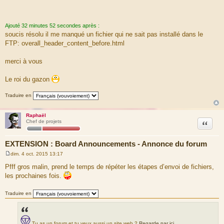
Ajouté 32 minutes 52 secondes après :
soucis résolu il me manqué un fichier qui ne sait pas installé dans le
FTP: overall_header_content_before.html
merci à vous
Le roi du gazon
Traduire en
Raphaël
Citation
Chef de projets
EXTENSION : Board Announcements - Annonce du forum
dim. 4 oct. 2015 13:17
M
e
Pfff gros malin, prend le temps de répéter les étapes d’envoi de fichiers,
s
les prochaines fois.
s
a
g
Traduire en
e
Tu as un forum et tu veux aussi un site web ?
Regarde par ici
.