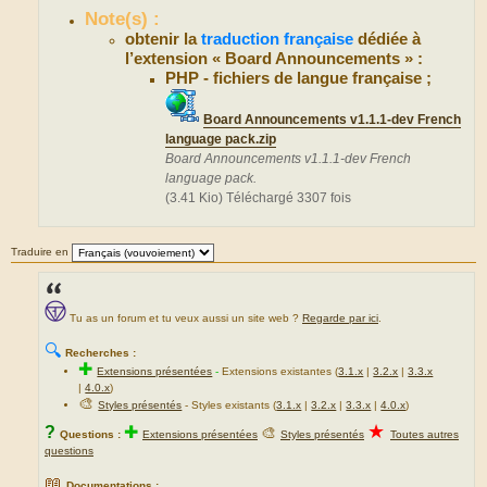
Note(s) :
obtenir la
traduction française
dédiée à
l’extension « Board Announcements » :
PHP - fichiers de langue française ;
Board Announcements v1.1.1-dev French
language pack.zip
Board Announcements v1.1.1-dev French
language pack.
(3.41 Kio) Téléchargé 3307 fois
Traduire en
Tu as un forum et tu veux aussi un site web ?
Regarde par ici
.
🔍
Recherches :
✚
Extensions présentées
-
Extensions existantes (
3.1.x
|
3.2.x
|
3.3.x
|
4.0.x
)
🎨
Styles présentés
- Styles existants (
3.1.x
|
3.2.x
|
3.3.x
|
4.0.x
)
★
?
✚
🎨
Questions :
Extensions présentées
Styles présentés
Toutes autres
questions
📖
Documentations :