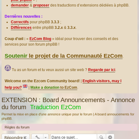
demander
&
proposer
des traductions d’extensions dédiées à phpBB.
Dernières nouvelles :
Correctifs
pour phpBB
3.3.3
;
Différences
entre phpBB
3.2.x
&
3.3.x
.
Coup d’œil :
«
EzCom Blog
» idéal pour trouver des conseils et des
services pour son forum phpBB !
Soutenir
le projet de la Communauté EzCom
.
Tu as un forum et tu veux aussi un site web ?
Regarde par ici
.
Welcome on the Ezcom Community board!
|
English visitors, may I
help you?
|
Make a donation
to EzCom
.
EXTENSION : Board Announcements - Annonce
du forum
Traduction EzCom
Permet la mise en place d’une annonce unique pour le forum | A board annoucements for
phpBB.
Règles du forum
Répondre