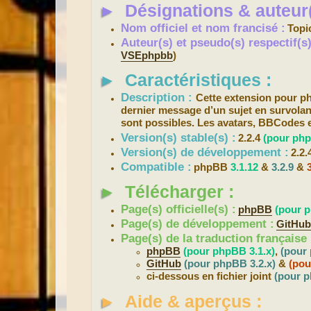
►
Désignations & auteur(
a
g
e
Nom officiel et nom francisé :
Topi
Auteur(s) et pseudo(s) respectif(
VSEphpbb
)
►
Caractéristiques :
Description :
Cette extension pour 
dernier message d’un sujet en survolant 
sont possibles. Les avatars, BBCodes e
Version(s) stable(s) :
2.2.4
(pour php
Version(s) de développement :
2.2.
Compatible :
phpBB
3.1.12
&
3.2.9
&
►
Télécharger :
Page(s) officielle(s) :
phpBB
(pour p
Page(s) de développement :
GitHu
Page(s) de la traduction française 
phpBB
(pour phpBB 3.1.x)
,
(pour
GitHub
(pour phpBB 3.2.x)
&
(pou
ci-dessous en fichier joint
(pour p
►
Aide & aperçus :