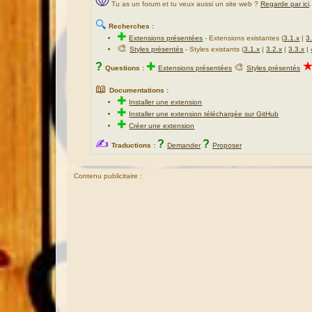
Tu as un forum et tu veux aussi un site web ?
Regarde par ici
.
🔍
Recherches :
✚
Extensions présentées
-
Extensions existantes (
3.1.x
|
3
🎨
Styles présentés
- Styles existants (
3.1.x
|
3.2.x
|
3.3.x
|
?
✚
🎨
Questions :
Extensions présentées
Styles présentés
📖
Documentations :
✚
Installer une extension
✚
Installer une extension téléchargée sur GitHub
✚
Créer une extension
✍
?
?
Traductions :
Demander
Proposer
Contenu publicitaire :