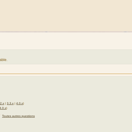
able.
.2.x
|
3.3.x
|
4.0.x
)
4.0.x
)
★
Toutes autres questions