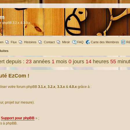
om
r phpBB 3.2.x & 3.3.x
ien
Flux
Histoires
Contact
Miroir
FAQ
Carte des Membres
Rè
duites
t depuis :
23
années
1
mois
0
jours
14
heures
55
minu
uté EzCom !
aliser votre forum phpBB
3.1.x
,
3.2.x
,
3.3.x
&
4.0.x
grâce à :
our, projet sur mesure).
Support pour phpBB
» ;
es à phpBB.