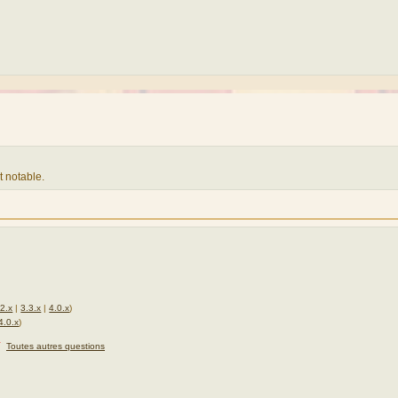
 notable.
.2.x
|
3.3.x
|
4.0.x
)
4.0.x
)
★
Toutes autres questions