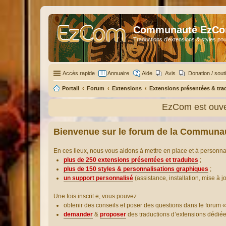
Communauté EzC
Traductions d'extensions & styles pou
Accès rapide
Annuaire
Aide
Avis
Donation / sout
Portail
Forum
Extensions
Extensions présentées & tra
EzCom est ouver
Bienvenue sur le forum de la Communa
En ces lieux, nous vous aidons à mettre en place et à personn
plus de 250 extensions présentées et traduites
;
plus de 150 styles & personnalisations graphiques
;
un support personnalisé
(assistance, installation, mise à j
Une fois inscrit.e, vous pouvez :
obtenir des conseils et poser des questions dans le forum «
demander
&
proposer
des traductions d’extensions dédié