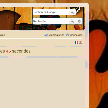
gles
M’enregistrer
Connexion
tes
47
secondes