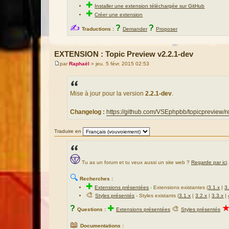
✚
Installer une extension téléchargée sur GitHub
✚
Créer une extension
✍
?
?
Traductions :
Demander
Proposer
EXTENSION : Topic Preview v2.2.1-dev
par
Raphaël
»
jeu. 5 févr. 2015 02:53
M
e
s
s
a
Mise à jour pour la version
2.2.1-dev
.
g
e
Changelog :
https://github.com/VSEphpbb/topicpreview/r
Traduire en
Tu as un forum et tu veux aussi un site web ?
Regarde par ici
.
🔍
Recherches :
✚
Extensions présentées
-
Extensions existantes (
3.1.x
|
3
🎨
Styles présentés
- Styles existants (
3.1.x
|
3.2.x
|
3.3.x
|
?
✚
🎨
Questions :
Extensions présentées
Styles présentés
📖
Documentations :