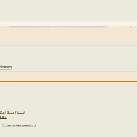
eleases
.2.x
|
3.3.x
|
4.0.x
)
4.0.x
)
★
Toutes autres questions