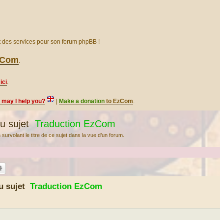
et des services pour son forum phpBB !
EzCom
.
ici
.
, may I help you?
|
Make a donation
to EzCom
.
u sujet
Traduction EzCom
urvolant le titre de ce sujet dans la vue d’un forum.
du sujet
Traduction EzCom