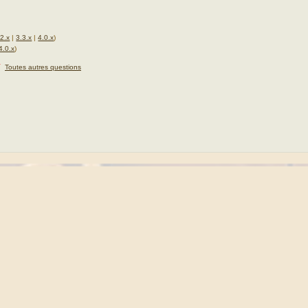
.2.x
|
3.3.x
|
4.0.x
)
4.0.x
)
★
Toutes autres questions