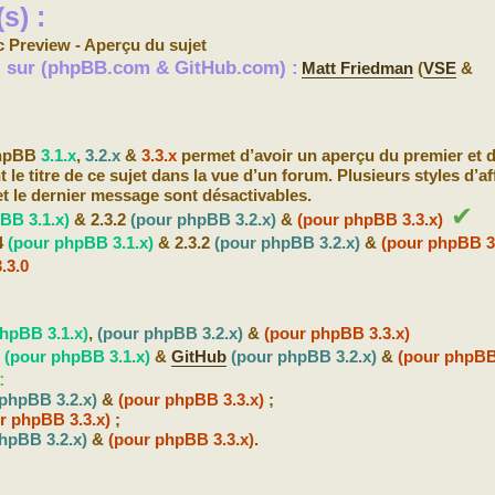
s) :
c Preview - Aperçu du sujet
s) sur (phpBB.com & GitHub.com) :
Matt Friedman
(
VSE
&
phpBB
3.1.x
,
3.2.x
&
3.3.x
permet d’avoir un aperçu du premier et 
le titre de ce sujet dans la vue d’un forum. Plusieurs styles d’a
t le dernier message sont désactivables.
✔
BB 3.1.x)
& 2.3.2
(pour phpBB 3.2.x)
&
(pour phpBB 3.3.x)
4
(pour phpBB 3.1.x)
& 2.3.2
(pour phpBB 3.2.x)
&
(pour phpBB 3.
3.3.0
hpBB 3.1.x)
,
(pour phpBB 3.2.x)
&
(pour phpBB 3.3.x)
b
(pour phpBB 3.1.x)
&
GitHub
(pour phpBB 3.2.x)
&
(pour phpBB
:
 phpBB 3.2.x)
&
(pour phpBB 3.3.x)
;
r phpBB 3.3.x)
;
hpBB 3.2.x)
&
(pour phpBB 3.3.x)
.