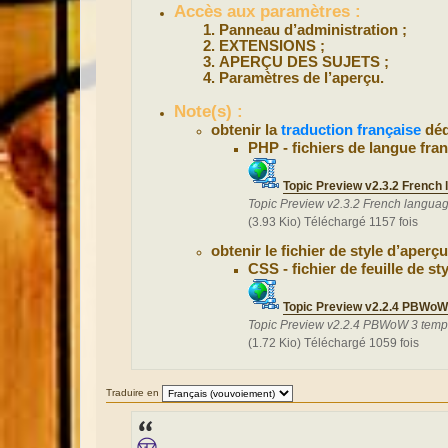
Accès aux paramètres :
Panneau d’administration ;
EXTENSIONS ;
APERÇU DES SUJETS ;
Paramètres de l’aperçu.
Note(s) :
obtenir la
traduction française
déd
PHP - fichiers de langue fran
Topic Preview v2.3.2 French 
Topic Preview v2.3.2 French langua
(3.93 Kio) Téléchargé 1157 fois
obtenir le fichier de style d’aperç
CSS - fichier de feuille de s
Topic Preview v2.2.4 PBWoW 
Topic Preview v2.2.4 PBWoW 3 templ
(1.72 Kio) Téléchargé 1059 fois
Traduire en