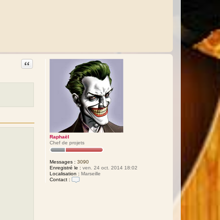
Citation
Raphaël
Chef de projets
Messages :
3090
Enregistré le :
ven. 24 oct. 2014 18:02
Localisation :
Marseille
Contact :
C
o
n
t
a
c