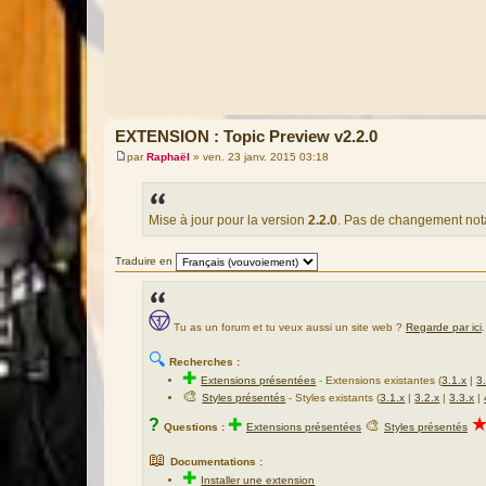
EXTENSION : Topic Preview v2.2.0
par
Raphaël
»
ven. 23 janv. 2015 03:18
M
e
s
s
a
Mise à jour pour la version
2.2.0
. Pas de changement not
g
e
Traduire en
Tu as un forum et tu veux aussi un site web ?
Regarde par ici
.
🔍
Recherches :
✚
Extensions présentées
-
Extensions existantes (
3.1.x
|
3
🎨
Styles présentés
- Styles existants (
3.1.x
|
3.2.x
|
3.3.x
|
?
✚
🎨
Questions :
Extensions présentées
Styles présentés
📖
Documentations :
✚
Installer une extension