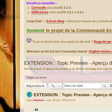
Dernières nouvelles :
Correctifs
pour phpBB
3.3.3
;
Différences
entre phpBB
3.2.x
&
3.3.x
.
Coup d’œil :
«
EzCom Blog
» idéal pour trouver des conseils 
Soutenir
le projet de la Communauté 
Tu as un forum et tu veux aussi un site web ?
Regarde par 
Welcome on the Ezcom Community board!
|
English visitors
EXTENSION : Topic Preview - Aperçu d
Permet d’avoir un aperçu du premier et du dernier message d’un sujet en s
Règles du forum
Répondre
EXTENSION : Topic Preview - Aperçu 
par
Raphaël
»
ven. 26 déc. 2014 12:10
M
e
s
s