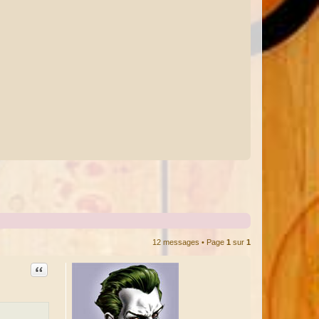
12 messages • Page
1
sur
1
Citation