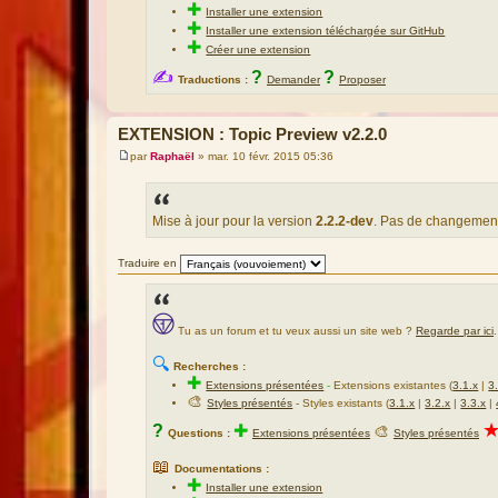
✚
Installer une extension
✚
Installer une extension téléchargée sur GitHub
✚
Créer une extension
✍
?
?
Traductions :
Demander
Proposer
EXTENSION : Topic Preview v2.2.0
par
Raphaël
»
mar. 10 févr. 2015 05:36
M
e
s
s
a
Mise à jour pour la version
2.2.2-dev
. Pas de changement
g
e
Traduire en
Tu as un forum et tu veux aussi un site web ?
Regarde par ici
.
🔍
Recherches :
✚
Extensions présentées
-
Extensions existantes (
3.1.x
|
3
🎨
Styles présentés
- Styles existants (
3.1.x
|
3.2.x
|
3.3.x
|
?
✚
🎨
Questions :
Extensions présentées
Styles présentés
📖
Documentations :
✚
Installer une extension