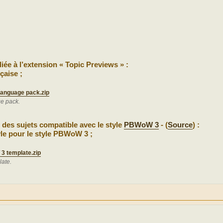
iée à l’extension « Topic Previews » :
çaise ;
language pack.zip
ge pack.
u des sujets compatible avec le style
PBWoW 3
- (
Source
) :
tyle pour le style PBWoW 3 ;
3 template.zip
ate.