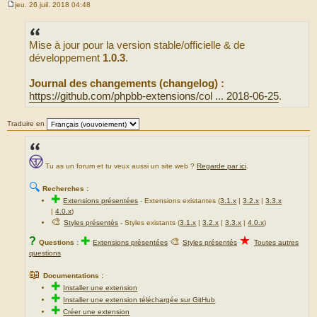
jeu. 26 juil. 2018 04:48
M
e
s
s
Mise à jour pour la version stable/officielle & de
a
g
développement
1.0.3
.
e
Journal des changements (changelog) :
https://github.com/phpbb-extensions/col ... 2018-06-25
.
Traduire en
Tu as un forum et tu veux aussi un site web ?
Regarde par ici
.
🔍
Recherches :
✚
Extensions présentées
-
Extensions existantes (
3.1.x
|
3.2.x
|
3.3.x
|
4.0.x
)
🎨
Styles présentés
- Styles existants (
3.1.x
|
3.2.x
|
3.3.x
|
4.0.x
)
★
?
✚
🎨
Questions :
Extensions présentées
Styles présentés
Toutes autres
questions
📖
Documentations :
✚
Installer une extension
✚
Installer une extension téléchargée sur GitHub
✚
Créer une extension