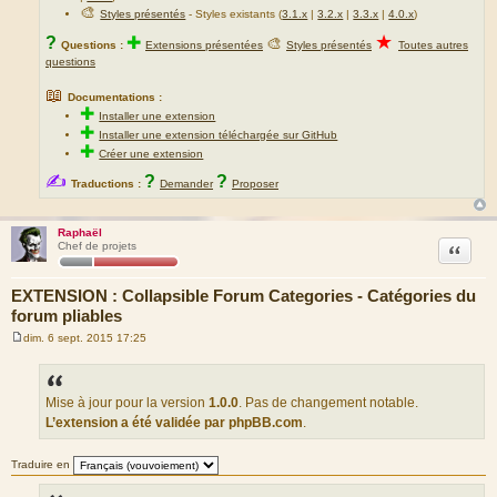
🎨
Styles présentés
- Styles existants (
3.1.x
|
3.2.x
|
3.3.x
|
4.0.x
)
★
?
✚
🎨
Questions :
Extensions présentées
Styles présentés
Toutes autres
questions
📖
Documentations :
✚
Installer une extension
✚
Installer une extension téléchargée sur GitHub
✚
Créer une extension
✍
?
?
Traductions :
Demander
Proposer
Raphaël
Citation
Chef de projets
EXTENSION : Collapsible Forum Categories - Catégories du
forum pliables
dim. 6 sept. 2015 17:25
M
e
s
s
a
Mise à jour pour la version
1.0.0
. Pas de changement notable.
g
L’extension a été validée par phpBB.com
.
e
Traduire en