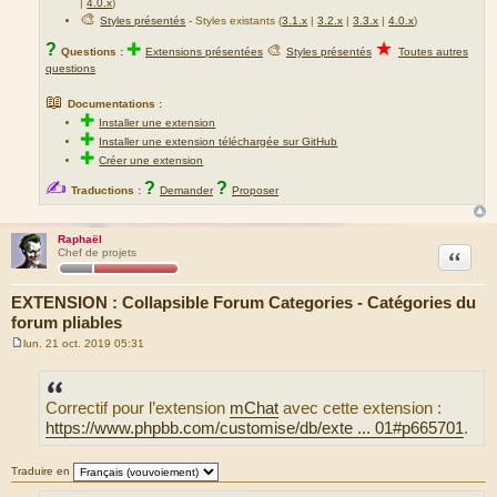
|
4.0.x
)
🎨
Styles présentés
- Styles existants (
3.1.x
|
3.2.x
|
3.3.x
|
4.0.x
)
★
?
✚
🎨
Questions :
Extensions présentées
Styles présentés
Toutes autres
questions
📖
Documentations :
✚
Installer une extension
✚
Installer une extension téléchargée sur GitHub
✚
Créer une extension
✍
?
?
Traductions :
Demander
Proposer
Raphaël
Citation
Chef de projets
EXTENSION : Collapsible Forum Categories - Catégories du
forum pliables
lun. 21 oct. 2019 05:31
M
e
s
s
Correctif pour l’extension
mChat
avec cette extension :
a
g
https://www.phpbb.com/customise/db/exte ... 01#p665701
.
e
Traduire en