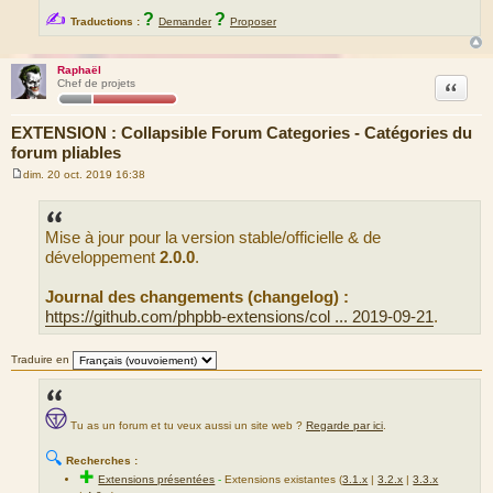
✍
?
?
Traductions :
Demander
Proposer
Raphaël
Citation
Chef de projets
EXTENSION : Collapsible Forum Categories - Catégories du
forum pliables
dim. 20 oct. 2019 16:38
M
e
s
s
Mise à jour pour la version stable/officielle & de
a
g
développement
2.0.0
.
e
Journal des changements (changelog) :
https://github.com/phpbb-extensions/col ... 2019-09-21
.
Traduire en
Tu as un forum et tu veux aussi un site web ?
Regarde par ici
.
🔍
Recherches :
✚
Extensions présentées
-
Extensions existantes (
3.1.x
|
3.2.x
|
3.3.x