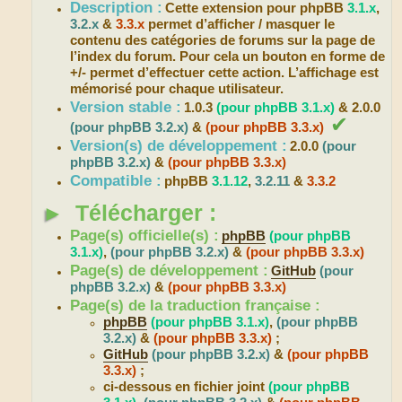
Description :
Cette extension pour phpBB
3.1.x
,
3.2.x
&
3.3.x
permet d’afficher / masquer le
contenu des catégories de forums sur la page de
l’index du forum. Pour cela un bouton en forme de
+/- permet d’effectuer cette action. L’affichage est
mémorisé pour chaque utilisateur.
Version stable :
1.0.3
(pour phpBB 3.1.x)
& 2.0.0
✔
(pour phpBB 3.2.x)
&
(pour phpBB 3.3.x)
Version(s) de développement :
2.0.0
(pour
phpBB 3.2.x)
&
(pour phpBB 3.3.x)
Compatible :
phpBB
3.1.12
,
3.2.11
&
3.3.2
►
Télécharger :
Page(s) officielle(s) :
phpBB
(pour phpBB
3.1.x)
,
(pour phpBB 3.2.x)
&
(pour phpBB 3.3.x)
Page(s) de développement :
GitHub
(pour
phpBB 3.2.x)
&
(pour phpBB 3.3.x)
Page(s) de la traduction française :
phpBB
(pour phpBB 3.1.x)
,
(pour phpBB
3.2.x)
&
(pour phpBB 3.3.x)
;
GitHub
(pour phpBB 3.2.x)
&
(pour phpBB
3.3.x)
;
ci-dessous en fichier joint
(pour phpBB