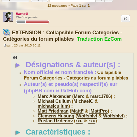
12 messages • Page
1
sur
1
Raphaël
Citation
Chef de projets
EXTENSION : Collapsible Forum Categories -
Catégories du forum pliables
Traduction EzCom
sam. 25 avr. 2015 20:11
M
e
s
s
►
Désignations & auteur(s) :
a
g
e
Nom officiel et nom francisé :
Collapsible
Forum Categories - Catégories du forum pliables
Auteur(s) et pseudo(s) respectif(s) sur
(phpBB.com & GitHub.com) :
Marc Alexander
(
Marc
&
marc1706
) ;
Michael Cullum
(
MichaelC
&
michaelcullum
) ;
Matt Friedman
(
MattF
&
iMattPro
) ;
Clemens Husung
(
Wolfsblvt
&
Wolfsblvt
) ;
Ruslan Uzdenov
(
rxu
&
rxu
).
►
Caractéristiques :