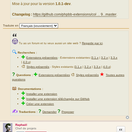
a
Mise à jour pour la version
1.0.1-dev
.
g
e
Changelog :
https://github.com/phpbb-extensions/col ... 9...master
.
Traduire en
Tu as un forum et tu veux aussi un site web ?
Regarde par ici
.
🔍
Recherches :
✚
Extensions présentées
-
Extensions existantes (
3.1.x
|
3.2.x
|
3.3.x
|
4.0.x
)
🎨
Styles présentés
- Styles existants (
3.1.x
|
3.2.x
|
3.3.x
|
4.0.x
)
★
?
✚
🎨
Questions :
Extensions présentées
Styles présentés
Toutes autres
questions
📖
Documentations :
✚
Installer une extension
✚
Installer une extension téléchargée sur GitHub
✚
Créer une extension
✍
?
?
Traductions :
Demander
Proposer
Raphaël
Citation
Chef de projets