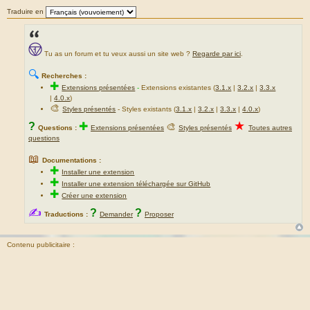
Traduire en
Tu as un forum et tu veux aussi un site web ?
Regarde par ici
.
🔍
Recherches :
✚
Extensions présentées
-
Extensions existantes (
3.1.x
|
3.2.x
|
3.3.x
|
4.0.x
)
🎨
Styles présentés
- Styles existants (
3.1.x
|
3.2.x
|
3.3.x
|
4.0.x
)
★
?
✚
🎨
Questions :
Extensions présentées
Styles présentés
Toutes autres
questions
📖
Documentations :
✚
Installer une extension
✚
Installer une extension téléchargée sur GitHub
✚
Créer une extension
✍
?
?
Traductions :
Demander
Proposer
Contenu publicitaire :