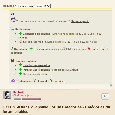
Traduire en
Tu as un forum et tu veux aussi un site web ?
Regarde par ici
.
🔍
Recherches :
✚
Extensions présentées
-
Extensions existantes (
3.1.x
|
3.2.x
|
3.3.x
|
4.0.x
)
🎨
Styles présentés
- Styles existants (
3.1.x
|
3.2.x
|
3.3.x
|
4.0.x
)
★
?
✚
🎨
Questions :
Extensions présentées
Styles présentés
Toutes autres
questions
📖
Documentations :
✚
Installer une extension
✚
Installer une extension téléchargée sur GitHub
✚
Créer une extension
✍
?
?
Traductions :
Demander
Proposer
Raphaël
Citation
Chef de projets
EXTENSION : Collapsible Forum Categories - Catégories du
forum pliables