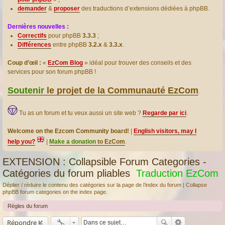
demander
&
proposer
des traductions d’extensions dédiées à phpBB.
Dernières nouvelles :
Correctifs
pour phpBB
3.3.3
;
Différences
entre phpBB
3.2.x
&
3.3.x
.
Coup d’œil :
«
EzCom Blog
» idéal pour trouver des conseils et des
services pour son forum phpBB !
Soutenir
le projet de la Communauté EzCom
.
Tu as un forum et tu veux aussi un site web ?
Regarde par ici
.
Welcome on the Ezcom Community board!
|
English visitors, may I
help you?
|
Make a donation
to EzCom
.
EXTENSION : Collapsible Forum Categories -
Catégories du forum pliables
Traduction EzCom
Déplier / réduire le contenu des catégories sur la page de l’index du forum | Collapse
phpBB forum categories on the index page.
Règles du forum
Répondre