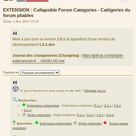
EXTENSION : Collapsible Forum Categories - Catégories du
forum pliables
mer. 1 févr. 2017 15:15
M
e
s
s
a
Mise à jour pour la version
1.0.1
et apparition d’une version de
g
développement
1.0.2-dev
.
e
Journal des changements (Changelog) :
https://github.com/phpbb-
extensions/col ... ANGELOG.md
.
Traduire en
Tu as un forum et tu veux aussi un site web ?
Regarde par ici
.
🔍
Recherches :
✚
Extensions présentées
-
Extensions existantes (
3.1.x
|
3.2.x
|
3.3.x
|
4.0.x
)
🎨
Styles présentés
- Styles existants (
3.1.x
|
3.2.x
|
3.3.x
|
4.0.x
)
★
?
✚
🎨
Questions :
Extensions présentées
Styles présentés
Toutes autres
questions