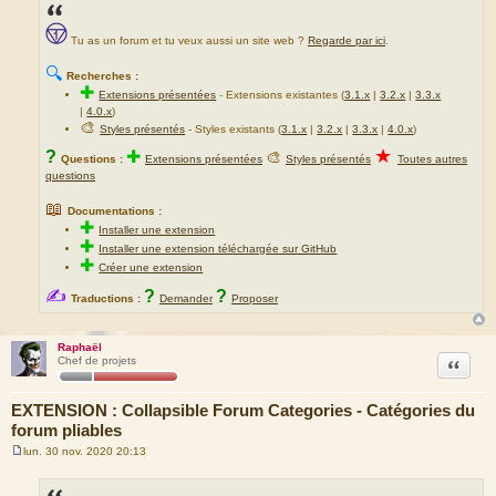
Tu as un forum et tu veux aussi un site web ?
Regarde par ici
.
🔍
Recherches :
✚
Extensions présentées
-
Extensions existantes (
3.1.x
|
3.2.x
|
3.3.x
|
4.0.x
)
🎨
Styles présentés
- Styles existants (
3.1.x
|
3.2.x
|
3.3.x
|
4.0.x
)
★
?
✚
🎨
Questions :
Extensions présentées
Styles présentés
Toutes autres
questions
📖
Documentations :
✚
Installer une extension
✚
Installer une extension téléchargée sur GitHub
✚
Créer une extension
✍
?
?
Traductions :
Demander
Proposer
Raphaël
Citation
Chef de projets
EXTENSION : Collapsible Forum Categories - Catégories du
forum pliables
lun. 30 nov. 2020 20:13
M
e
s