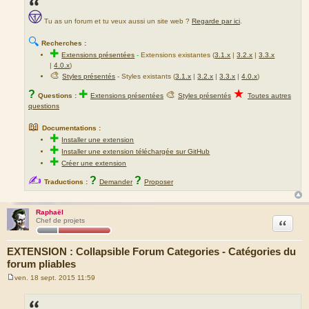
Tu as un forum et tu veux aussi un site web ?
Regarde par ici
.
🔍
Recherches :
✚
Extensions présentées
-
Extensions existantes (
3.1.x
|
3.2.x
|
3.3.x
|
4.0.x
)
🎨
Styles présentés
- Styles existants (
3.1.x
|
3.2.x
|
3.3.x
|
4.0.x
)
★
?
✚
🎨
Questions :
Extensions présentées
Styles présentés
Toutes autres
questions
📖
Documentations :
✚
Installer une extension
✚
Installer une extension téléchargée sur GitHub
✚
Créer une extension
✍
?
?
Traductions :
Demander
Proposer
Raphaël
Citation
Chef de projets
EXTENSION : Collapsible Forum Categories - Catégories du
forum pliables
ven. 18 sept. 2015 11:59
M
e
s
s