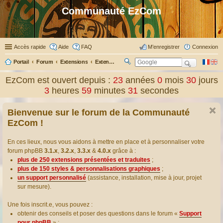
Communauté EzCom
Accès rapide
Aide
FAQ
M’enregistrer
Connexion
Portail
Forum
Extensions
Extensions présentées & traduites
R
ec
EzCom est ouvert depuis :
23
années
0
mois
30
jours
her
3
heures
59
minutes
32
secondes
ch
er
Bienvenue sur le forum de la Communauté
EzCom !
En ces lieux, nous vous aidons à mettre en place et à personnaliser votre
forum phpBB
3.1.x
,
3.2.x
,
3.3.x
&
4.0.x
grâce à :
plus de 250 extensions présentées et traduites
;
plus de 150 styles & personnalisations graphiques
;
un support personnalisé
(assistance, installation, mise à jour, projet
sur mesure).
Une fois inscrit.e, vous pouvez :
obtenir des conseils et poser des questions dans le forum «
Support
pour phpBB
» ;