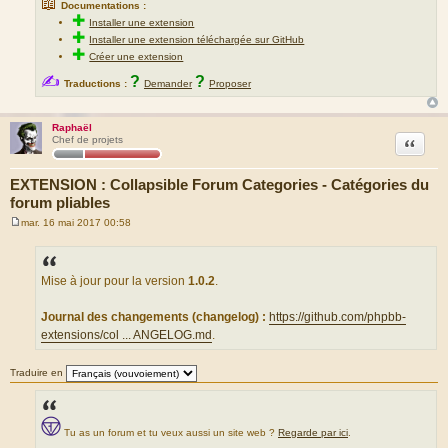
📖
Documentations :
✚
Installer une extension
✚
Installer une extension téléchargée sur GitHub
✚
Créer une extension
✍
?
?
Traductions :
Demander
Proposer
Raphaël
Citation
Chef de projets
EXTENSION : Collapsible Forum Categories - Catégories du
forum pliables
mar. 16 mai 2017 00:58
M
e
s
s
a
Mise à jour pour la version
1.0.2
.
g
e
Journal des changements (changelog) :
https://github.com/phpbb-
extensions/col ... ANGELOG.md
.
Traduire en
Tu as un forum et tu veux aussi un site web ?
Regarde par ici
.