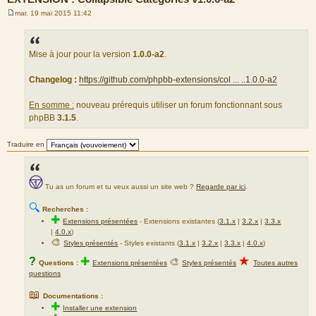
mar. 19 mai 2015 11:42
M
e
s
s
a
Mise à jour pour la version
1.0.0-a2
.
g
e
Changelog :
https://github.com/phpbb-extensions/col ... ..1.0.0-a2
En somme :
nouveau prérequis utiliser un forum fonctionnant sous
phpBB
3.1.5
.
Traduire en
Tu as un forum et tu veux aussi un site web ?
Regarde par ici
.
🔍
Recherches :
✚
Extensions présentées
-
Extensions existantes (
3.1.x
|
3.2.x
|
3.3.x
|
4.0.x
)
🎨
Styles présentés
- Styles existants (
3.1.x
|
3.2.x
|
3.3.x
|
4.0.x
)
★
?
✚
🎨
Questions :
Extensions présentées
Styles présentés
Toutes autres
questions
📖
Documentations :
✚
Installer une extension