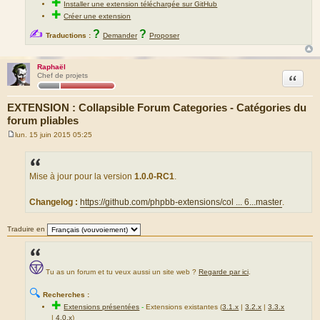
✚
Installer une extension téléchargée sur GitHub
✚
Créer une extension
✍
?
?
Traductions :
Demander
Proposer
Raphaël
Citation
Chef de projets
EXTENSION : Collapsible Forum Categories - Catégories du
forum pliables
lun. 15 juin 2015 05:25
M
e
s
s
a
Mise à jour pour la version
1.0.0-RC1
.
g
e
Changelog :
https://github.com/phpbb-extensions/col ... 6...master
.
Traduire en
Tu as un forum et tu veux aussi un site web ?
Regarde par ici
.
🔍
Recherches :
✚
Extensions présentées
-
Extensions existantes (
3.1.x
|
3.2.x
|
3.3.x
|
4.0.x
)