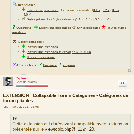
🔍
Recherches :
✚
Extensions présentées
-
Extensions existantes (
3.1.x
|
3.2.x
|
3.3.x
|
4.0.x
)
🎨
Styles présentés
- Styles existants (
3.1.x
|
3.2.x
|
3.3.x
|
4.0.x
)
★
?
✚
🎨
Questions :
Extensions présentées
Styles présentés
Toutes autres
questions
📖
Documentations :
✚
Installer une extension
✚
Installer une extension téléchargée sur GitHub
✚
Créer une extension
✍
?
?
Traductions :
Demander
Proposer
Raphaël
Citation
Chef de projets
EXTENSION : Collapsible Forum Categories - Catégories du
forum pliables
lun. 30 oct. 2017 01:08
M
e
s
s
Cette extension est dorénavant compatible avec l’extension
a
g
présentée sur le
viewtopic.php?f=11&t=20
.
e