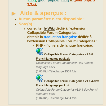
3.1.x)
,
(pour phpBB 3.2.x)
&
(pour phpBB
3.3.x)
.
►
Aide & aperçus :
Aucun paramètre n’est disponible ;
Note(s) :
consulter
le Wiki
dédié à l’extension
Collapsible Forum Categories ;
obtenir la
traduction française
dédiée à
l’extension Collapsible Forum Categories :
PHP - fichiers de langue française.
Collapsible Forum Categories v2.0.0
French language pack.zip
Collapsible Forum Categories v2.0.0 French
language pack.
(1.05 Kio) Téléchargé 1507 fois
Collapsible Forum Categories v1.0.4-dev
French language pack.zip
Collapsible Forum Categories v1.0.4-dev French
language pack.
(1.04 Kio) Téléchargé 1414 fois