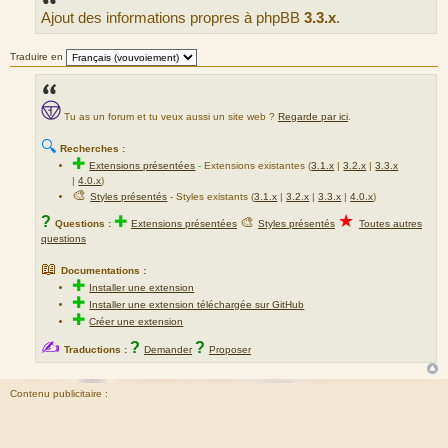
s
Ajout des informations propres à phpBB
3.3.x
.
a
g
e
Traduire en
Tu as un forum et tu veux aussi un site web ?
Regarde par ici
.
🔍
Recherches :
✚
Extensions présentées
-
Extensions existantes (
3.1.x
|
3.2.x
|
3.3.x
|
4.0.x
)
🎨
Styles présentés
- Styles existants (
3.1.x
|
3.2.x
|
3.3.x
|
4.0.x
)
★
?
✚
🎨
Questions :
Extensions présentées
Styles présentés
Toutes autres
questions
📖
Documentations :
✚
Installer une extension
✚
Installer une extension téléchargée sur GitHub
✚
Créer une extension
✍
?
?
Traductions :
Demander
Proposer
Contenu publicitaire :