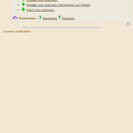
✚
Installer une extension téléchargée sur GitHub
✚
Créer une extension
✍
?
?
Traductions :
Demander
Proposer
Contenu publicitaire :