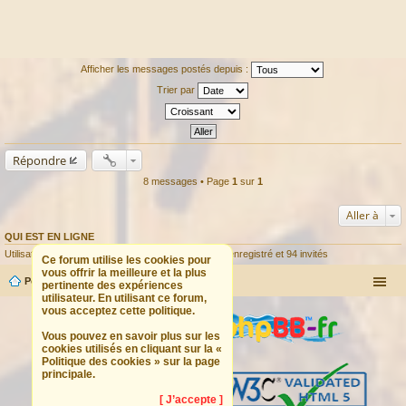
Afficher les messages postés depuis :
Trier par
Répondre
8 messages • Page
1
sur
1
Aller à
QUI EST EN LIGNE
Utilisateurs parcourant ce forum : Aucun utilisateur enregistré et 94 invités
Ce forum utilise les cookies pour
vous offrir la meilleure et la plus
Portail
Forum
pertinente des expériences
utilisateur. En utilisant ce forum,
vous acceptez cette politique.
Vous pouvez en savoir plus sur les
cookies utilisés en cliquant sur la «
Politique des cookies » sur la page
principale.
[ J’accepte ]