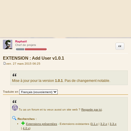
Raphaël
Citation
Chef de projets
EXTENSION : Add User v1.0.1
ven. 27 mars 2015 06:25
M
e
s
s
a
Mise à jour pour la version
1.0.1
. Pas de changement notable.
g
e
Traduire en
Tu as un forum et tu veux aussi un site web ?
Regarde par ici
.
🔍
Recherches :
✚
Extensions présentées
-
Extensions existantes (
3.1.x
|
3.2.x
|
3.3.x
|
4.0.x
)