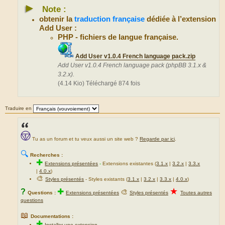
►
Note :
obtenir la
traduction française
dédiée à l’extension
Add User :
PHP - fichiers de langue française.
Add User v1.0.4 French language pack.zip
Add User v1.0.4 French language pack (phpBB 3.1.x &
3.2.x).
(4.14 Kio) Téléchargé 874 fois
Traduire en
Tu as un forum et tu veux aussi un site web ?
Regarde par ici
.
🔍
Recherches :
✚
Extensions présentées
-
Extensions existantes (
3.1.x
|
3.2.x
|
3.3.x
|
4.0.x
)
🎨
Styles présentés
- Styles existants (
3.1.x
|
3.2.x
|
3.3.x
|
4.0.x
)
★
?
✚
🎨
Questions :
Extensions présentées
Styles présentés
Toutes autres
questions
📖
Documentations :
✚
Installer une extension