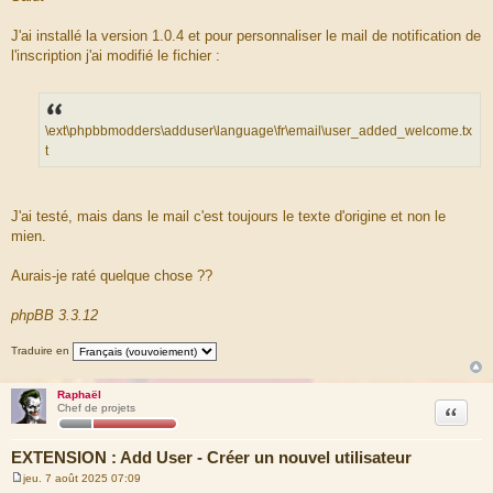
s
s
a
J'ai installé la version 1.0.4 et pour personnaliser le mail de notification de
g
l'inscription j'ai modifié le fichier :
e
\ext\phpbbmodders\adduser\language\fr\email\user_added_welcome.tx
t
J'ai testé, mais dans le mail c'est toujours le texte d'origine et non le
mien.
Aurais-je raté quelque chose ??
phpBB 3.3.12
Traduire en
Raphaël
Citation
Chef de projets
EXTENSION : Add User - Créer un nouvel utilisateur
jeu. 7 août 2025 07:09
M