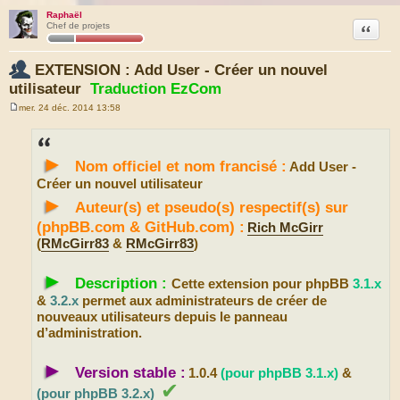
Raphaël
Citation
Chef de projets
EXTENSION : Add User - Créer un nouvel
utilisateur
Traduction EzCom
mer. 24 déc. 2014 13:58
M
e
s
s
►
a
Nom officiel et nom francisé :
Add User -
g
e
Créer un nouvel utilisateur
►
Auteur(s) et pseudo(s) respectif(s) sur
(phpBB.com & GitHub.com) :
Rich McGirr
(
RMcGirr83
&
RMcGirr83
)
►
Description :
Cette extension pour phpBB
3.1.x
&
3.2.x
permet aux administrateurs de créer de
nouveaux utilisateurs depuis le panneau
d’administration.
►
Version stable :
1.0.4
(pour phpBB 3.1.x)
&
✔
(pour phpBB 3.2.x)