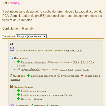
e
Salut
nenex
,
s
s
a
Il est nécessaire de purger le cache du forum depuis la page d’accueil du
g
PCA (Administration de phpBB) pour appliquer tout changement dans les
e
fichiers de l’extension.
Cordialement, Raphaël.
Traduire en
Tu as un forum et tu veux aussi un site web ?
Regarde par ici
.
🔍
Recherches :
✚
Extensions présentées
-
Extensions existantes (
3.1.x
|
3.2.x
|
3.3.x
|
4.0.x
)
🎨
Styles présentés
- Styles existants (
3.1.x
|
3.2.x
|
3.3.x
|
4.0.x
)
★
?
✚
🎨
Questions :
Extensions présentées
Styles présentés
Toutes autres
questions
📖
Documentations :
✚
Installer une extension
✚
Installer une extension téléchargée sur GitHub
✚
Créer une extension
✍
?
?
Traductions :
Demander
Proposer