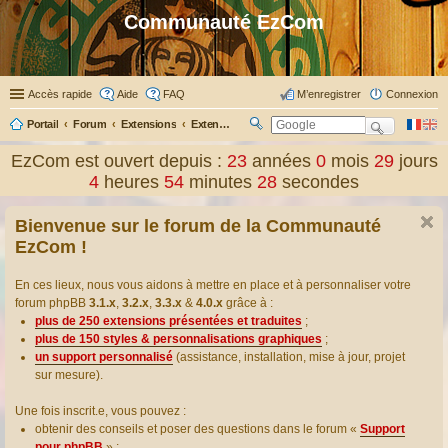
Communauté EzCom
Accès rapide
Aide
FAQ
M’enregistrer
Connexion
Portail
Forum
Extensions
Extensions présentées & traduites
R
ec
EzCom est ouvert depuis :
23
années
0
mois
29
jours
her
4
heures
54
minutes
29
secondes
ch
er
Bienvenue sur le forum de la Communauté
EzCom !
En ces lieux, nous vous aidons à mettre en place et à personnaliser votre
forum phpBB
3.1.x
,
3.2.x
,
3.3.x
&
4.0.x
grâce à :
plus de 250 extensions présentées et traduites
;
plus de 150 styles & personnalisations graphiques
;
un support personnalisé
(assistance, installation, mise à jour, projet
sur mesure).
Une fois inscrit.e, vous pouvez :
obtenir des conseils et poser des questions dans le forum «
Support
pour phpBB
» ;