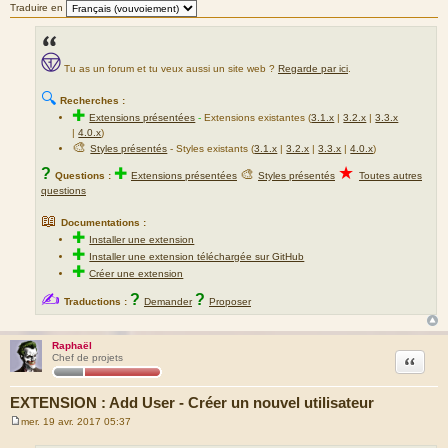
Traduire en
Tu as un forum et tu veux aussi un site web ?
Regarde par ici
.
🔍
Recherches :
✚
Extensions présentées
-
Extensions existantes (
3.1.x
|
3.2.x
|
3.3.x
|
4.0.x
)
🎨
Styles présentés
- Styles existants (
3.1.x
|
3.2.x
|
3.3.x
|
4.0.x
)
★
?
✚
🎨
Questions :
Extensions présentées
Styles présentés
Toutes autres
questions
📖
Documentations :
✚
Installer une extension
✚
Installer une extension téléchargée sur GitHub
✚
Créer une extension
✍
?
?
Traductions :
Demander
Proposer
Raphaël
Citation
Chef de projets
EXTENSION : Add User - Créer un nouvel utilisateur
mer. 19 avr. 2017 05:37
M
e