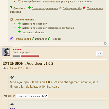
🎨
Styles présentés
- Styles existants (
3.1.x
|
3.2.x
|
3.3.x
|
4.0.x
)
★
?
✚
🎨
Questions :
Extensions présentées
Styles présentés
Toutes autres
questions
📖
Documentations :
✚
Installer une extension
✚
Installer une extension téléchargée sur GitHub
✚
Créer une extension
✍
?
?
Traductions :
Demander
Proposer
Raphaël
Citation
Chef de projets
EXTENSION : Add User v1.0.2
jeu. 16 avr. 2015 03:13
M
e
s
s
a
Mise à jour pour la version
1.0.2
. Pas de changement notable, sauf
g
l'intégration de la traduction française.
e
Traduire en