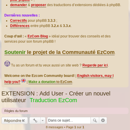
demander
&
proposer
des traductions d’extensions dédiées à phpBB.
Dernières nouvelles :
Correctifs
pour phpBB
3.3.3
;
Différences
entre phpBB
3.2.x
&
3.3.x
.
Coup d’œil :
«
EzCom Blog
» idéal pour trouver des conseils et des
services pour son forum phpBB !
Soutenir
le projet de la Communauté EzCom
.
Tu as un forum et tu veux aussi un site web ?
Regarde par ici
.
Welcome on the Ezcom Community board!
|
English visitors, may I
help you?
|
Make a donation
to EzCom
.
EXTENSION : Add User - Créer un nouvel
utilisateur
Traduction EzCom
Règles du forum
Répondre
8 messages • Page
1
sur
1