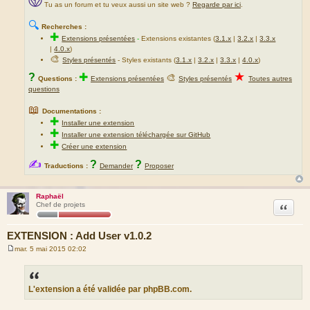
Tu as un forum et tu veux aussi un site web ?
Regarde par ici
.
🔍
Recherches :
✚
Extensions présentées
-
Extensions existantes (
3.1.x
|
3.2.x
|
3.3.x
|
4.0.x
)
🎨
Styles présentés
- Styles existants (
3.1.x
|
3.2.x
|
3.3.x
|
4.0.x
)
★
?
✚
🎨
Questions :
Extensions présentées
Styles présentés
Toutes autres
questions
📖
Documentations :
✚
Installer une extension
✚
Installer une extension téléchargée sur GitHub
✚
Créer une extension
✍
?
?
Traductions :
Demander
Proposer
Raphaël
Citation
Chef de projets
EXTENSION : Add User v1.0.2
mar. 5 mai 2015 02:02
M
e
s
s
a
L'extension a été validée par phpBB.com.
g
e