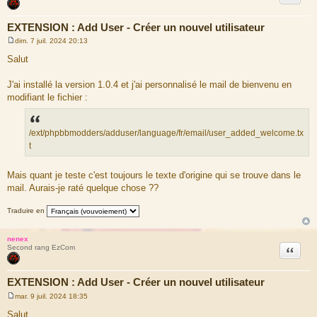
EXTENSION : Add User - Créer un nouvel utilisateur
dim. 7 juil. 2024 20:13
M
e
Salut
s
s
a
J'ai installé la version 1.0.4 et j'ai personnalisé le mail de bienvenu en
g
modifiant le fichier :
e
/ext/phpbbmodders/adduser/language/fr/email/user_added_welcome.tx
t
Mais quant je teste c'est toujours le texte d'origine qui se trouve dans le
mail. Aurais-je raté quelque chose ??
Traduire en
nenex
Citation
Second rang EzCom
EXTENSION : Add User - Créer un nouvel utilisateur
mar. 9 juil. 2024 18:35
M
e
Salut