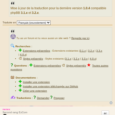
s
s
a
Mise à jour de la traduction pour la dernière version
1.0.4
compatible
g
phpBB
3.1.x
et
3.2.x
.
e
Traduire en
Tu as un forum et tu veux aussi un site web ?
Regarde par ici
.
🔍
Recherches :
✚
Extensions présentées
-
Extensions existantes (
3.1.x
|
3.2.x
|
3.3.x
|
4.0.x
)
🎨
Styles présentés
- Styles existants (
3.1.x
|
3.2.x
|
3.3.x
|
4.0.x
)
★
?
✚
🎨
Questions :
Extensions présentées
Styles présentés
Toutes autres
questions
📖
Documentations :
✚
Installer une extension
✚
Installer une extension téléchargée sur GitHub
✚
Créer une extension
✍
?
?
Traductions :
Demander
Proposer
nenex
Citation
Second rang EzCom