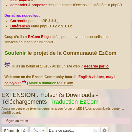
demander
&
proposer
des traductions d’extensions dédiées à phpBB.
Dernières nouvelles :
Correctifs
pour phpBB
3.3.3
;
Différences
entre phpBB
3.2.x
&
3.3.x
.
Coup d’œil :
«
EzCom Blog
» idéal pour trouver des conseils et des
services pour son forum phpBB !
Soutenir
le projet de la Communauté EzCom
.
Tu as un forum et tu veux aussi un site web ?
Regarde par ici
.
Welcome on the Ezcom Community board!
|
English visitors, may I
help you?
|
Make a donation
to EzCom
.
EXTENSION : Hotschi's Downloads -
Téléchargements
Traduction EzCom
Ajoute un centre de téléchargements à son forum phpBB | Adds a downloads center to
phpBB board.
Règles du forum
Répondre