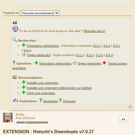
Traduire en
Tu as un forum et tu veux aussi un site web ?
Regarde par ici
.
🔍
Recherches :
✚
Extensions présentées
-
Extensions existantes (
3.1.x
|
3.2.x
|
3.3.x
|
4.0.x
)
🎨
Styles présentés
- Styles existants (
3.1.x
|
3.2.x
|
3.3.x
|
4.0.x
)
★
?
✚
🎨
Questions :
Extensions présentées
Styles présentés
Toutes autres
questions
📖
Documentations :
✚
Installer une extension
✚
Installer une extension téléchargée sur GitHub
✚
Créer une extension
✍
?
?
Traductions :
Demander
Proposer
Draky
Citation
Âme d'EzCom
EXTENSION : Hotschi's Downloads v7.0.17