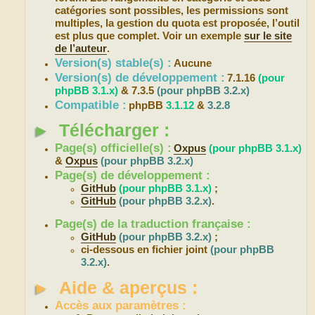
catégories sont possibles, les permissions sont
multiples, la gestion du quota est proposée, l’outil
est plus que complet. Voir un exemple
sur le site
de l’auteur
.
Version(s) stable(s) :
Aucune
Version(s) de développement :
7.1.16
(pour
phpBB 3.1.x)
& 7.3.5
(pour phpBB 3.2.x)
Compatible :
phpBB
3.1.12
&
3.2.8
►
Télécharger :
Page(s) officielle(s) :
Oxpus
(pour phpBB 3.1.x)
&
Oxpus
(pour phpBB 3.2.x)
Page(s) de développement :
GitHub
(pour phpBB 3.1.x)
;
GitHub
(pour phpBB 3.2.x)
.
Page(s) de la traduction française :
GitHub
(pour phpBB 3.2.x)
;
ci-dessous en fichier joint
(pour phpBB
3.2.x)
.
►
Aide & aperçus :
Accès aux paramètres :