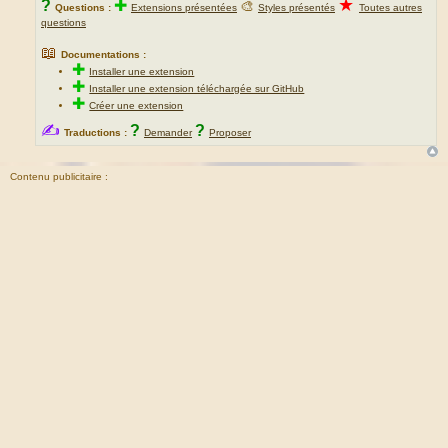
★
?
✚
🎨
Questions :
Extensions présentées
Styles présentés
Toutes autres
questions
📖
Documentations :
✚
Installer une extension
✚
Installer une extension téléchargée sur GitHub
✚
Créer une extension
✍
?
?
Traductions :
Demander
Proposer
Contenu publicitaire :