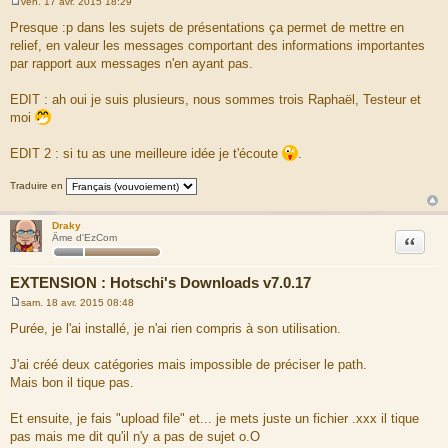
ven. 17 avr. 2015 18:29
M
e
Presque :p dans les sujets de présentations ça permet de mettre en
s
relief, en valeur les messages comportant des informations importantes
s
a
par rapport aux messages n'en ayant pas.
g
e
EDIT : ah oui je suis plusieurs, nous sommes trois Raphaël, Testeur et
moi
EDIT 2 : si tu as une meilleure idée je t'écoute
.
Traduire en
Draky
Citation
Âme d'EzCom
EXTENSION : Hotschi's Downloads v7.0.17
sam. 18 avr. 2015 08:48
M
e
Purée, je l'ai installé, je n'ai rien compris à son utilisation.
s
s
a
J'ai créé deux catégories mais impossible de préciser le path.
g
Mais bon il tique pas.
e
Et ensuite, je fais "upload file" et... je mets juste un fichier .xxx il tique
pas mais me dit qu'il n'y a pas de sujet o.O