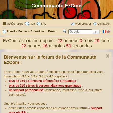
Communauté EzCom
Accès rapide
Aide
FAQ
M’enregistrer
Connexion
Portail
Forum
Extensions
Extensions présentées & traduites
R
ec
EzCom est ouvert depuis :
23
années
0
mois
29
jours
her
22
heures
16
minutes
51
secondes
ch
er
Bienvenue sur le forum de la Communauté
EzCom !
En ces lieux, nous vous aidons à mettre en place et à personnaliser votre
forum phpBB
3.1.x
,
3.2.x
,
3.3.x
&
4.0.x
grâce à :
plus de 250 extensions présentées et traduites
;
plus de 150 styles & personnalisations graphiques
;
un support personnalisé
(assistance, installation, mise à jour, projet
sur mesure).
Une fois inscrit.e, vous pouvez :
obtenir des conseils et poser des questions dans le forum «
Support
pour phpBB
» ;