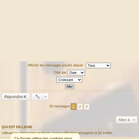
Afficher les messages postés depuis :
Trier par
Répondre
30 messages
1
2
Aller à
QUI EST EN LIGNE
Utilisateurs parcourant ce forum : Aucun utilisateur enregistré et 62 invités
Ce forum utilise les cookies pour