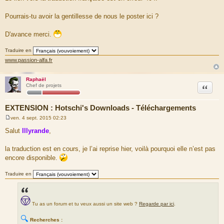
s
s
a
Pourrais-tu avoir la gentillesse de nous le poster ici ?
g
e
D'avance merci.
Traduire en
www.passion-alfa.fr
Raphaël
Citation
Chef de projets
EXTENSION : Hotschi's Downloads - Téléchargements
ven. 4 sept. 2015 02:23
M
e
Salut
Illyrande
,
s
s
a
la traduction est en cours, je l’ai reprise hier, voilà pourquoi elle n’est pas
g
encore disponible.
e
Traduire en
Tu as un forum et tu veux aussi un site web ?
Regarde par ici
.
🔍
Recherches :