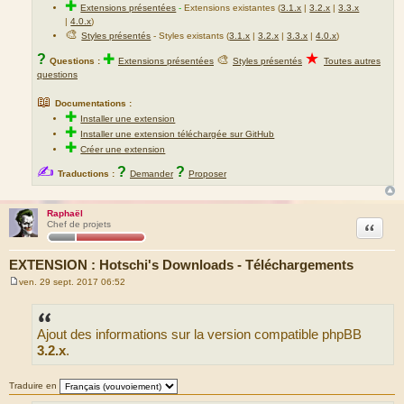
✚
Extensions présentées
-
Extensions existantes (
3.1.x
|
3.2.x
|
3.3.x
|
4.0.x
)
🎨
Styles présentés
- Styles existants (
3.1.x
|
3.2.x
|
3.3.x
|
4.0.x
)
★
?
✚
🎨
Questions :
Extensions présentées
Styles présentés
Toutes autres
questions
📖
Documentations :
✚
Installer une extension
✚
Installer une extension téléchargée sur GitHub
✚
Créer une extension
✍
?
?
Traductions :
Demander
Proposer
Raphaël
Citation
Chef de projets
EXTENSION : Hotschi's Downloads - Téléchargements
ven. 29 sept. 2017 06:52
M
e
s
s
Ajout des informations sur la version compatible phpBB
a
g
3.2.x
.
e
Traduire en