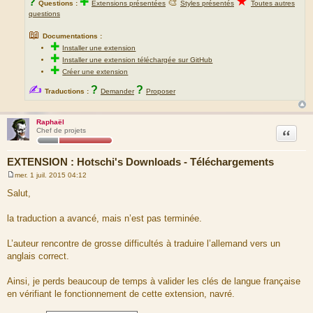
★
?
✚
🎨
Questions :
Extensions présentées
Styles présentés
Toutes autres
questions
📖
Documentations :
✚
Installer une extension
✚
Installer une extension téléchargée sur GitHub
✚
Créer une extension
✍
?
?
Traductions :
Demander
Proposer
Raphaël
Citation
Chef de projets
EXTENSION : Hotschi's Downloads - Téléchargements
mer. 1 juil. 2015 04:12
M
e
Salut,
s
s
a
la traduction a avancé, mais n’est pas terminée.
g
e
L’auteur rencontre de grosse difficultés à traduire l’allemand vers un
anglais correct.
Ainsi, je perds beaucoup de temps à valider les clés de langue française
en vérifiant le fonctionnement de cette extension, navré.