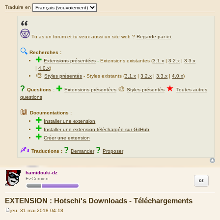
Traduire en
Tu as un forum et tu veux aussi un site web ?
Regarde par ici
.
🔍
Recherches :
✚
Extensions présentées
-
Extensions existantes (
3.1.x
|
3.2.x
|
3.3.x
|
4.0.x
)
🎨
Styles présentés
- Styles existants (
3.1.x
|
3.2.x
|
3.3.x
|
4.0.x
)
★
?
✚
🎨
Questions :
Extensions présentées
Styles présentés
Toutes autres
questions
📖
Documentations :
✚
Installer une extension
✚
Installer une extension téléchargée sur GitHub
✚
Créer une extension
✍
?
?
Traductions :
Demander
Proposer
hamidouki-dz
Citation
EzComien
EXTENSION : Hotschi's Downloads - Téléchargements
jeu. 31 mai 2018 04:18
M