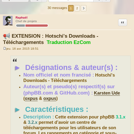
30 messages
1
2
Raphaël
Citation
Chef de projets
EXTENSION : Hotschi's Downloads -
Téléchargements
Traduction EzCom
jeu. 16 avr. 2015 18:51
M
e
s
s
►
Désignations & auteur(s) :
a
g
e
Nom officiel et nom francisé :
Hotschi's
Downloads - Téléchargements
Auteur(s) et pseudo(s) respectif(s) sur
(phpBB.com & GitHub.com) :
Karsten Ude
(
oxpus
&
oxpus
)
►
Caractéristiques :
Description :
Cette extension pour phpBB
3.1.x
&
3.2.x
permet d’avoir un centre de
téléchargements pour les utilisateurs de son
forum. Les rangements en catégorie et sous-