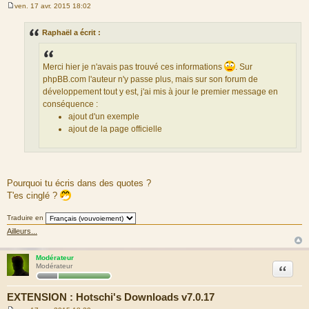
ven. 17 avr. 2015 18:02
M
e
s
Raphaël a écrit :
s
a
g
e
Merci hier je n'avais pas trouvé ces informations
. Sur
phpBB.com l'auteur n'y passe plus, mais sur son forum de
développement tout y est, j'ai mis à jour le premier message en
conséquence :
ajout d'un exemple
ajout de la page officielle
Pourquoi tu écris dans des quotes ?
T'es cinglé ?
Traduire en
Ailleurs...
Modérateur
Citation
Modérateur
EXTENSION : Hotschi's Downloads v7.0.17