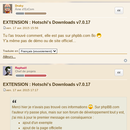
Draky
Citation
Âme d'EzCom
EXTENSION : Hotschi's Downloads v7.0.17
ven. 17 avr. 2015 15:56
M
e
Tu l'as trouvé comment, elle est pas sur phpbb.com 8o
s
Y'a même pas de démo ou de site officiel...
s
a
g
Traduire en
e
Ailleurs...
Raphaël
Citation
Chef de projets
EXTENSION : Hotschi's Downloads v7.0.17
ven. 17 avr. 2015 17:17
M
e
s
s
a
Merci hier je n'avais pas trouvé ces informations
. Sur phpBB.com
g
l'auteur n'y passe plus, mais sur son forum de développement tout y est,
e
j'ai mis à jour le premier message en conséquence :
ajout d'un exemple
ajout de la page officielle