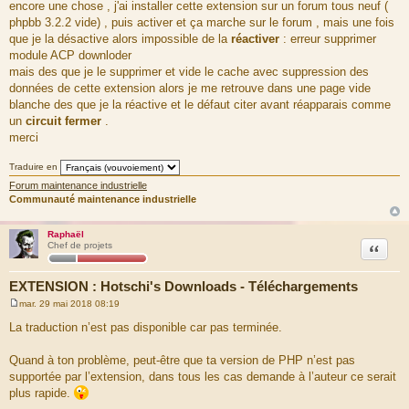
a
encore une chose , j'ai installer cette extension sur un forum tous neuf (
g
phpbb 3.2.2 vide) , puis activer et ça marche sur le forum , mais une fois
e
que je la désactive alors impossible de la
réactiver
: erreur supprimer
module ACP downloder
mais des que je le supprimer et vide le cache avec suppression des
données de cette extension alors je me retrouve dans une page vide
blanche des que je la réactive et le défaut citer avant réapparais comme
un
circuit fermer
.
merci
Traduire en
Forum maintenance industrielle
Communauté maintenance industrielle
Raphaël
Citation
Chef de projets
EXTENSION : Hotschi's Downloads - Téléchargements
mar. 29 mai 2018 08:19
M
e
La traduction n’est pas disponible car pas terminée.
s
s
a
Quand à ton problème, peut-être que ta version de PHP n’est pas
g
supportée par l’extension, dans tous les cas demande à l’auteur ce serait
e
plus rapide.