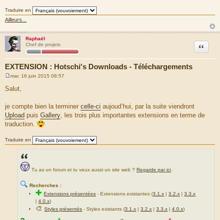
Traduire en
Ailleurs...
Raphaël
Citation
Chef de projets
EXTENSION : Hotschi's Downloads - Téléchargements
mar. 16 juin 2015 08:57
M
e
Salut,
s
s
a
je compte bien la terminer
celle-ci
aujoud’hui, par la suite viendront
g
Upload
puis
Gallery
, les trois plus importantes extensions en terme de
e
traduction.
Traduire en
Tu as un forum et tu veux aussi un site web ?
Regarde par ici
.
🔍
Recherches :
✚
Extensions présentées
-
Extensions existantes (
3.1.x
|
3.2.x
|
3.3.x
|
4.0.x
)
🎨
Styles présentés
- Styles existants (
3.1.x
|
3.2.x
|
3.3.x
|
4.0.x
)