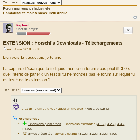
Traduire en
Forum maintenance industrielle
Communauté maintenance industrielle
Raphaël
Citation
Chef de projets
EXTENSION : Hotschi's Downloads - Téléchargements
jeu. 31 mai 2018 05:38
M
e
Lien vers la traduction, je te prie.
s
s
a
La capture d’écran que tu indiques montre un forum sous phpBB 3.0.x
g
quel intérêt de parler d’un test si tu ne montres pas le forum sur lequel tu
e
as testé cette extension ?
Traduire en
Tu as un forum et tu veux aussi un site web ?
Regarde par ici
.
🔍
Recherches :
✚
Extensions présentées
-
Extensions existantes (
3.1.x
|
3.2.x
|
3.3.x
|
4.0.x
)
🎨
Styles présentés
- Styles existants (
3.1.x
|
3.2.x
|
3.3.x
|
4.0.x
)