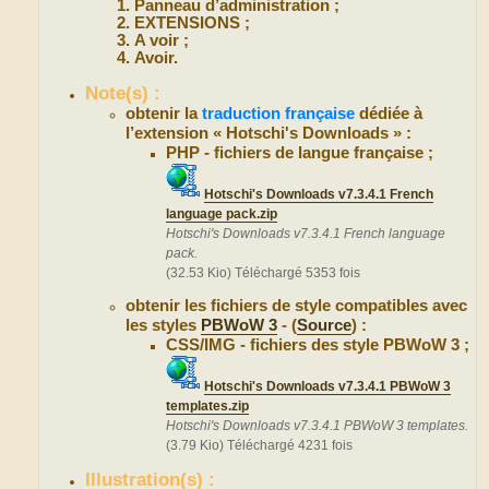
Panneau d’administration ;
EXTENSIONS ;
A voir ;
Avoir.
Note(s) :
obtenir la
traduction française
dédiée à
l’extension « Hotschi's Downloads » :
PHP - fichiers de langue française ;
Hotschi's Downloads v7.3.4.1 French
language pack.zip
Hotschi's Downloads v7.3.4.1 French language
pack.
(32.53 Kio) Téléchargé 5353 fois
obtenir les fichiers de style compatibles avec
les styles
PBWoW 3
- (
Source
) :
CSS/IMG - fichiers des style PBWoW 3 ;
Hotschi's Downloads v7.3.4.1 PBWoW 3
templates.zip
Hotschi's Downloads v7.3.4.1 PBWoW 3 templates.
(3.79 Kio) Téléchargé 4231 fois
Illustration(s) :