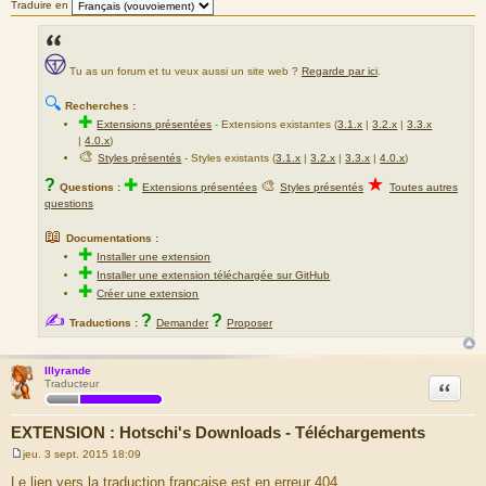
Traduire en
Tu as un forum et tu veux aussi un site web ?
Regarde par ici
.
🔍
Recherches :
✚
Extensions présentées
-
Extensions existantes (
3.1.x
|
3.2.x
|
3.3.x
|
4.0.x
)
🎨
Styles présentés
- Styles existants (
3.1.x
|
3.2.x
|
3.3.x
|
4.0.x
)
★
?
✚
🎨
Questions :
Extensions présentées
Styles présentés
Toutes autres
questions
📖
Documentations :
✚
Installer une extension
✚
Installer une extension téléchargée sur GitHub
✚
Créer une extension
✍
?
?
Traductions :
Demander
Proposer
Illyrande
Citation
Traducteur
EXTENSION : Hotschi's Downloads - Téléchargements
jeu. 3 sept. 2015 18:09
M
e
Le lien vers la traduction française est en erreur 404.