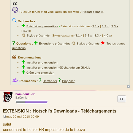
Tu as un forum et tu veux aussi un site web ?
Regarde par ici
.
🔍
Recherches :
✚
Extensions présentées
-
Extensions existantes (
3.1.x
|
3.2.x
|
3.3.x
|
4.0.x
)
🎨
Styles présentés
- Styles existants (
3.1.x
|
3.2.x
|
3.3.x
|
4.0.x
)
★
?
✚
🎨
Questions :
Extensions présentées
Styles présentés
Toutes autres
questions
📖
Documentations :
✚
Installer une extension
✚
Installer une extension téléchargée sur GitHub
✚
Créer une extension
✍
?
?
Traductions :
Demander
Proposer
hamidouki-dz
Citation
EzComien
EXTENSION : Hotschi's Downloads - Téléchargements
mar. 29 mai 2018 00:09
M
e
salut
s
concernant le fichier FR impossible de le trouvé
s