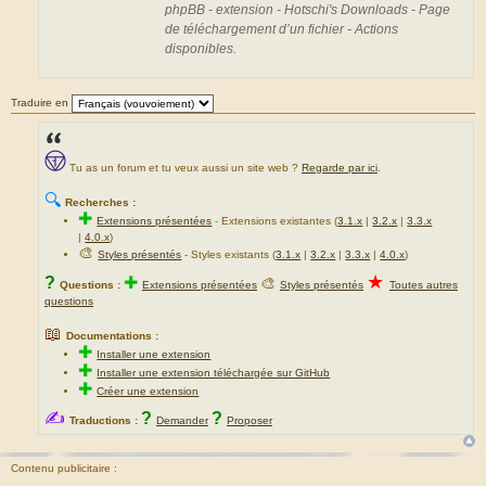
phpBB - extension - Hotschi's Downloads - Page
de téléchargement d’un fichier - Actions
disponibles.
Traduire en
Tu as un forum et tu veux aussi un site web ?
Regarde par ici
.
🔍
Recherches :
✚
Extensions présentées
-
Extensions existantes (
3.1.x
|
3.2.x
|
3.3.x
|
4.0.x
)
🎨
Styles présentés
- Styles existants (
3.1.x
|
3.2.x
|
3.3.x
|
4.0.x
)
★
?
✚
🎨
Questions :
Extensions présentées
Styles présentés
Toutes autres
questions
📖
Documentations :
✚
Installer une extension
✚
Installer une extension téléchargée sur GitHub
✚
Créer une extension
✍
?
?
Traductions :
Demander
Proposer
Contenu publicitaire :