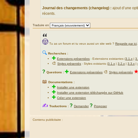
g
e
Journal des changements (changelog) :
ajout d’une opt
récents.
Traduire en
Tu as un forum et tu veux aussi un site web ?
Regarde par ici
.
🔍
Recherches :
✚
Extensions présentées
-
Extensions existantes (
3.1.x
|
3
🎨
Styles présentés
- Styles existants (
3.1.x
|
3.2.x
|
3.3.x
|
?
✚
🎨
Questions :
Extensions présentées
Styles présentés
📖
Documentations :
✚
Installer une extension
✚
Installer une extension téléchargée sur GitHub
✚
Créer une extension
✍
?
?
Traductions :
Demander
Proposer
Contenu publicitaire :