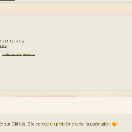
.2.x
|
3.3.x
|
4.0.x
)
4.0.x
)
★
Toutes autres questions
le sur GitHub. Elle corrige un problème avec la pagination.