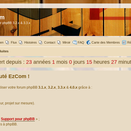
om
r phpBB 3.2.x & 3.3.x
ien
Flux
Histoires
Contact
Miroir
FAQ
Carte des Membres
Rè
duites
t depuis :
23
années
1
mois
0
jours
15
heures
27
minu
uté EzCom !
aliser votre forum phpBB
3.1.x
,
3.2.x
,
3.3.x
&
4.0.x
grâce à :
our, projet sur mesure).
Support pour phpBB
» ;
es à phpBB.