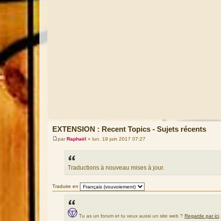
EXTENSION : Recent Topics - Sujets récents
par
Raphaël
»
lun. 19 juin 2017 07:27
M
e
s
s
a
Traductions à nouveau mises à jour.
g
e
Traduire en
Tu as un forum et tu veux aussi un site web ?
Regarde par ici
.