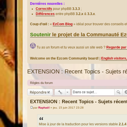
Dernières nouvelles :
Correctifs
pour phpBB
3.3.3
;
Différences
entre phpBB
3.2.x
&
3.3.x
.
Coup d’œil :
«
EzCom Blog
» idéal pour trouver des conseils 
Soutenir
le projet de la Communauté 
Tu as un forum et tu veux aussi un site web ?
Regarde par 
Welcome on the Ezcom Community board!
|
English visitors
EXTENSION : Recent Topics - Sujets r
Règles du forum
Répondre
EXTENSION : Recent Topics - Sujets récen
par
Raphaël
»
jeu. 15 juin 2017 23:28
M
e
s
s
a
Mise à jour de la traduction pour les versions stable
2.1.4