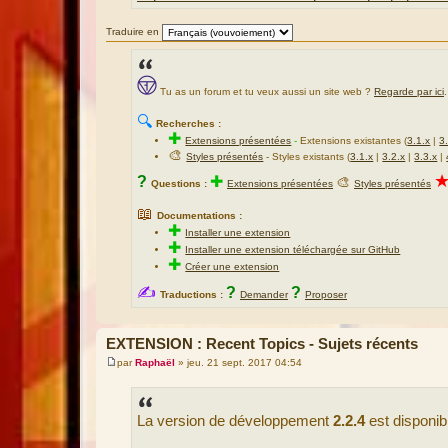
Traduire en
Tu as un forum et tu veux aussi un site web ?
Regarde par ici
.
🔍
Recherches :
✚
Extensions présentées
-
Extensions existantes (
3.1.x
|
3
🎨
Styles présentés
- Styles existants (
3.1.x
|
3.2.x
|
3.3.x
|
?
✚
🎨
Questions :
Extensions présentées
Styles présentés
📖
Documentations :
✚
Installer une extension
✚
Installer une extension téléchargée sur GitHub
✚
Créer une extension
✍
?
?
Traductions :
Demander
Proposer
EXTENSION : Recent Topics - Sujets récents
par
Raphaël
»
jeu. 21 sept. 2017 04:54
M
e
s
s
La version de développement
2.2.4
est disponib
a
g
e