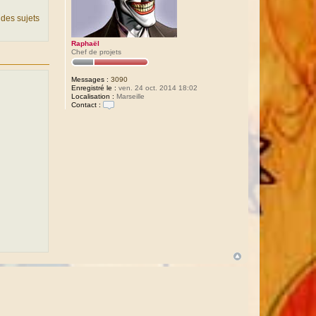
 des sujets
Raphaël
Chef de projets
Messages :
3090
Enregistré le :
ven. 24 oct. 2014 18:02
Localisation :
Marseille
Contact :
C
o
n
t
a
c
t
e
r
R
a
p
h
a
ë
l