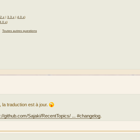
.2.x
|
3.3.x
|
4.0.x
)
4.0.x
)
★
Toutes autres questions
 la traduction est à jour.
s://github.com/Sajaki/RecentTopics/ ... #changelog
.