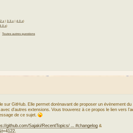
.2.x
|
3.3.x
|
4.0.x
)
4.0.x
)
★
Toutes autres questions
le sur GitHub. Elle permet dorénavant de proposer un évènement du 
 avec d'autres extensions. Vous trouverez à ce propos le lien vers l'
essage de ce sujet.
ps://github.com/Sajaki/RecentTopics/ ... #changelog
&
2&t=4122
.