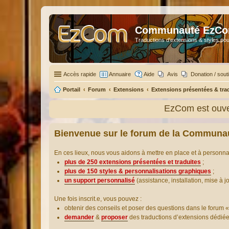
Communauté EzC
Traductions d'extensions & styles pou
Accès rapide
Annuaire
Aide
Avis
Donation / sout
Portail
Forum
Extensions
Extensions présentées & tra
EzCom est ouver
Bienvenue sur le forum de la Communa
En ces lieux, nous vous aidons à mettre en place et à personn
plus de 250 extensions présentées et traduites
;
plus de 150 styles & personnalisations graphiques
;
un support personnalisé
(assistance, installation, mise à j
Une fois inscrit.e, vous pouvez :
obtenir des conseils et poser des questions dans le forum «
demander
&
proposer
des traductions d’extensions dédié