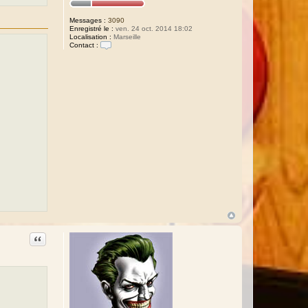
Messages :
3090
Enregistré le :
ven. 24 oct. 2014 18:02
Localisation :
Marseille
Contact :
C
o
n
t
a
c
t
e
r
R
a
p
h
a
ë
l
Citation