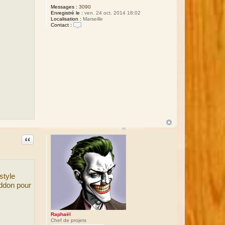
Messages :
3090
Enregistré le :
ven. 24 oct. 2014 18:02
Localisation :
Marseille
Contact :
C
o
n
t
a
c
t
e
r
R
a
p
h
a
ë
l
Citation
style
addon pour
Raphaël
Chef de projets