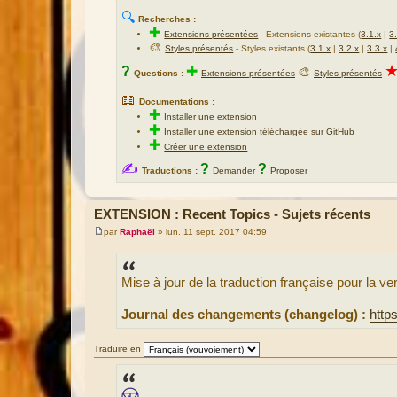
🔍
Recherches :
✚
Extensions présentées
-
Extensions existantes (
3.1.x
|
3
🎨
Styles présentés
- Styles existants (
3.1.x
|
3.2.x
|
3.3.x
|
?
✚
🎨
Questions :
Extensions présentées
Styles présentés
📖
Documentations :
✚
Installer une extension
✚
Installer une extension téléchargée sur GitHub
✚
Créer une extension
✍
?
?
Traductions :
Demander
Proposer
EXTENSION : Recent Topics - Sujets récents
par
Raphaël
»
lun. 11 sept. 2017 04:59
M
e
s
s
Mise à jour de la traduction française pour la 
a
g
e
Journal des changements (changelog) :
http
Traduire en