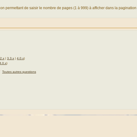
ion permettant de saisir le nombre de pages (1 à 999) à afficher dans la pagination
.2.x
|
3.3.x
|
4.0.x
)
4.0.x
)
★
Toutes autres questions