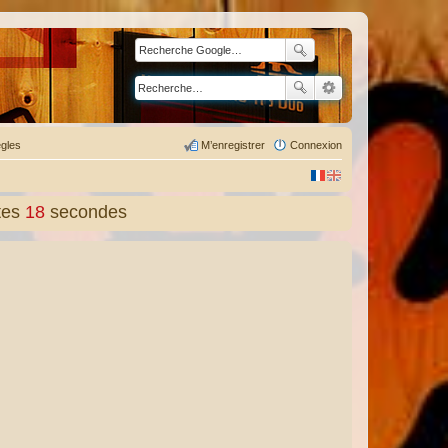
gles
M’enregistrer
Connexion
tes
19
secondes