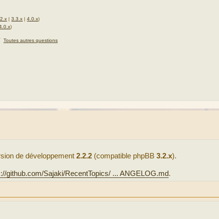
.2.x
|
3.3.x
|
4.0.x
)
4.0.x
)
★
Toutes autres questions
version de développement
2.2.2
(compatible phpBB
3.2.x
).
s://github.com/Sajaki/RecentTopics/ ... ANGELOG.md
.