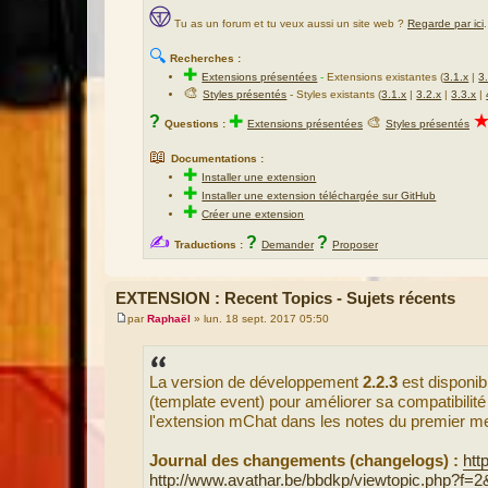
Tu as un forum et tu veux aussi un site web ?
Regarde par ici
.
🔍
Recherches :
✚
Extensions présentées
-
Extensions existantes (
3.1.x
|
3
🎨
Styles présentés
- Styles existants (
3.1.x
|
3.2.x
|
3.3.x
|
?
✚
🎨
Questions :
Extensions présentées
Styles présentés
📖
Documentations :
✚
Installer une extension
✚
Installer une extension téléchargée sur GitHub
✚
Créer une extension
✍
?
?
Traductions :
Demander
Proposer
EXTENSION : Recent Topics - Sujets récents
par
Raphaël
»
lun. 18 sept. 2017 05:50
M
e
s
s
La version de développement
2.2.3
est disponib
a
g
(template event) pour améliorer sa compatibilité
e
l'extension mChat dans les notes du premier m
Journal des changements (changelogs) :
htt
http://www.avathar.be/bbdkp/viewtopic.php?f=