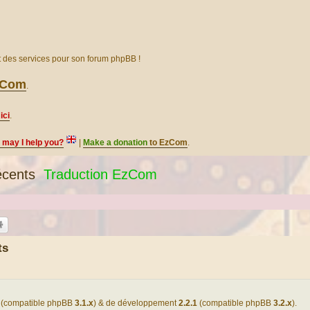
et des services pour son forum phpBB !
EzCom
.
ici
.
, may I help you?
|
Make a donation
to EzCom
.
écents
Traduction EzCom
ts
(compatible phpBB
3.1.x
) & de développement
2.2.1
(compatible phpBB
3.2.x
).