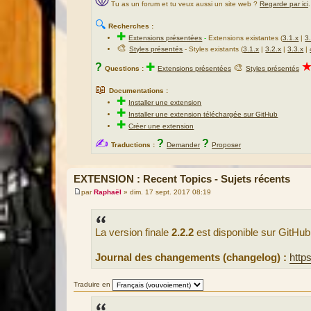
Tu as un forum et tu veux aussi un site web ?
Regarde par ici
.
🔍
Recherches :
✚
Extensions présentées
-
Extensions existantes (
3.1.x
|
3
🎨
Styles présentés
- Styles existants (
3.1.x
|
3.2.x
|
3.3.x
|
?
✚
🎨
Questions :
Extensions présentées
Styles présentés
📖
Documentations :
✚
Installer une extension
✚
Installer une extension téléchargée sur GitHub
✚
Créer une extension
✍
?
?
Traductions :
Demander
Proposer
EXTENSION : Recent Topics - Sujets récents
par
Raphaël
»
dim. 17 sept. 2017 08:19
M
e
s
s
La version finale
2.2.2
est disponible sur GitHub,
a
g
e
Journal des changements (changelog) :
http
Traduire en