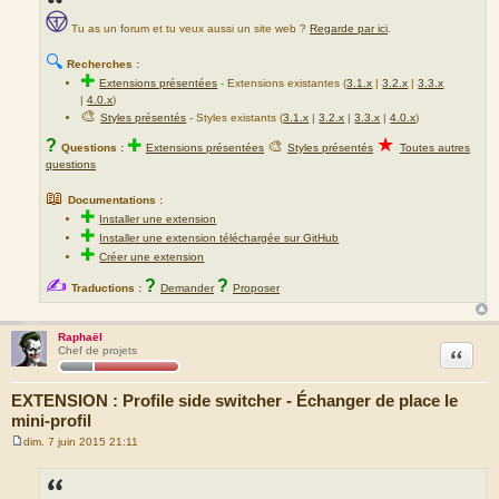
Tu as un forum et tu veux aussi un site web ?
Regarde par ici
.
🔍
Recherches :
✚
Extensions présentées
-
Extensions existantes (
3.1.x
|
3.2.x
|
3.3.x
|
4.0.x
)
🎨
Styles présentés
- Styles existants (
3.1.x
|
3.2.x
|
3.3.x
|
4.0.x
)
★
?
✚
🎨
Questions :
Extensions présentées
Styles présentés
Toutes autres
questions
📖
Documentations :
✚
Installer une extension
✚
Installer une extension téléchargée sur GitHub
✚
Créer une extension
✍
?
?
Traductions :
Demander
Proposer
Raphaël
Citation
Chef de projets
EXTENSION : Profile side switcher - Échanger de place le
mini-profil
dim. 7 juin 2015 21:11
M
e
s
s