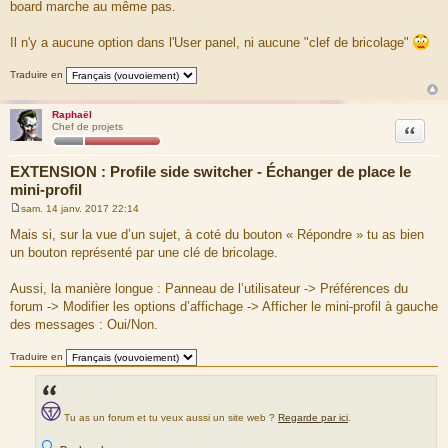
board marche au même pas.
Il n'y a aucune option dans l'User panel, ni aucune "clef de bricolage"
Traduire en
Raphaël
Citation
Chef de projets
EXTENSION : Profile side switcher - Échanger de place le
mini-profil
sam. 14 janv. 2017 22:14
M
e
Mais si, sur la vue d’un sujet, à coté du bouton « Répondre » tu as bien
s
un bouton représenté par une clé de bricolage.
s
a
g
Aussi, la manière longue : Panneau de l’utilisateur -> Préférences du
e
forum -> Modifier les options d’affichage -> Afficher le mini-profil à gauche
des messages : Oui/Non.
Traduire en
Tu as un forum et tu veux aussi un site web ?
Regarde par ici
.
🔍