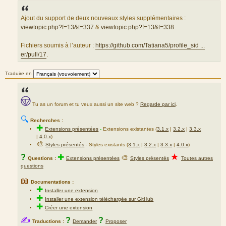
s
s
a
Ajout du support de deux nouveaux styles supplémentaires :
g
viewtopic.php?f=13&t=337
&
viewtopic.php?f=13&t=338
.
e
Fichiers soumis à l’auteur :
https://github.com/Tatiana5/profile_sid ...
er/pull/17
.
Traduire en
Tu as un forum et tu veux aussi un site web ?
Regarde par ici
.
🔍
Recherches :
✚
Extensions présentées
-
Extensions existantes (
3.1.x
|
3.2.x
|
3.3.x
|
4.0.x
)
🎨
Styles présentés
- Styles existants (
3.1.x
|
3.2.x
|
3.3.x
|
4.0.x
)
★
?
✚
🎨
Questions :
Extensions présentées
Styles présentés
Toutes autres
questions
📖
Documentations :
✚
Installer une extension
✚
Installer une extension téléchargée sur GitHub
✚
Créer une extension
✍
?
?
Traductions :
Demander
Proposer