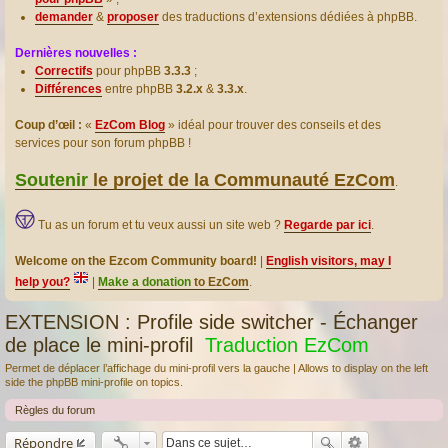
demander
&
proposer
des traductions d’extensions dédiées à phpBB.
Dernières nouvelles :
Correctifs
pour phpBB
3.3.3
;
Différences
entre phpBB
3.2.x
&
3.3.x
.
Coup d’œil :
«
EzCom Blog
» idéal pour trouver des conseils et des
services pour son forum phpBB !
Soutenir
le projet de la Communauté EzCom
.
Tu as un forum et tu veux aussi un site web ?
Regarde par ici
.
Welcome on the Ezcom Community board!
|
English visitors, may I
help you?
|
Make a donation
to EzCom
.
EXTENSION : Profile side switcher - Échanger
de place le mini-profil
Traduction EzCom
Permet de déplacer l’affichage du mini-profil vers la gauche | Allows to display on the left
side the phpBB mini-profile on topics.
Règles du forum
Répondre