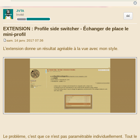
JVTA
Citation
Invité
EXTENSION : Profile side switcher - Échanger de place le
mini-profil
sam. 14 janv. 2017 07:36
M
e
L'extension donne un résultat agréable à la vue avec mon style.
s
s
a
g
e
Le problème, c'est que ce n'est pas paramétrable individuellement. Tout le