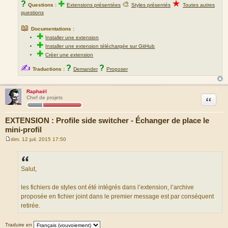
★
?
✚
🎨
Questions :
Extensions présentées
Styles présentés
Toutes autres
questions
📖
Documentations :
✚
Installer une extension
✚
Installer une extension téléchargée sur GitHub
✚
Créer une extension
✍
?
?
Traductions :
Demander
Proposer
Raphaël
Citation
Chef de projets
EXTENSION : Profile side switcher - Échanger de place le
mini-profil
dim. 12 juil. 2015 17:50
M
e
s
s
a
Salut,
g
e
les fichiers de styles ont été intégrés dans l’extension, l’archive
proposée en fichier joint dans le premier message est par conséquent
retirée.
Traduire en