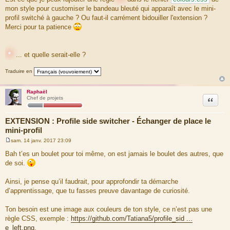
mon style pour customiser le bandeau bleuté qui apparaît avec le mini-
profil switché à gauche ? Ou faut-il carrément bidouiller l'extension ?
Merci pour ta patience
*
... et quelle serait-elle ?
Traduire en
Raphaël
Citation
Chef de projets
EXTENSION : Profile side switcher - Échanger de place le
mini-profil
sam. 14 janv. 2017 23:09
M
e
Bah t’es un boulet pour toi même, on est jamais le boulet des autres, que
s
de soi.
s
a
g
Ainsi, je pense qu’il faudrait, pour approfondir ta démarche
e
d’apprentissage, que tu fasses preuve davantage de curiosité.
Ton besoin est une image aux couleurs de ton style, ce n’est pas une
règle CSS, exemple :
https://github.com/Tatiana5/profile_sid ...
e_left.png
.