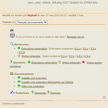
icon_user_online_left.png (527 Octets) Vu 37692 fois
Modifié en dernier par
Raphaël
le mer. 27 mai 2015 02:17, modifié 1 fois.
Traduire en
Tu as un forum et tu veux aussi un site web ?
Regarde par ici
.
🔍
Recherches :
✚
Extensions présentées
-
Extensions existantes (
3.1.x
|
3.2.x
|
3.3.x
|
4.0.x
)
🎨
Styles présentés
- Styles existants (
3.1.x
|
3.2.x
|
3.3.x
|
4.0.x
)
★
?
✚
🎨
Questions :
Extensions présentées
Styles présentés
Toutes autres
questions
📖
Documentations :
✚
Installer une extension
✚
Installer une extension téléchargée sur GitHub
✚
Créer une extension
✍
?
?
Traductions :
Demander
Proposer
Contenu publicitaire :