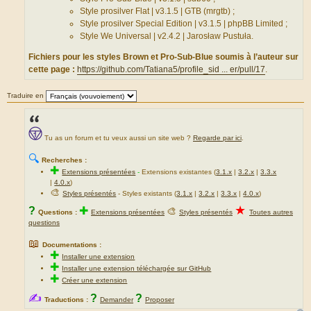
Style prosilver Flat | v3.1.5 | GTB (mrgtb) ;
Style prosilver Special Edition | v3.1.5 | phpBB Limited ;
Style We Universal | v2.4.2 | Jarosław Pustuła.
Fichiers pour les styles Brown et Pro-Sub-Blue soumis à l’auteur sur
cette page :
https://github.com/Tatiana5/profile_sid ... er/pull/17
.
Traduire en
Tu as un forum et tu veux aussi un site web ?
Regarde par ici
.
🔍
Recherches :
✚
Extensions présentées
-
Extensions existantes (
3.1.x
|
3.2.x
|
3.3.x
|
4.0.x
)
🎨
Styles présentés
- Styles existants (
3.1.x
|
3.2.x
|
3.3.x
|
4.0.x
)
★
?
✚
🎨
Questions :
Extensions présentées
Styles présentés
Toutes autres
questions
📖
Documentations :
✚
Installer une extension
✚
Installer une extension téléchargée sur GitHub
✚
Créer une extension
✍
?
?
Traductions :
Demander
Proposer