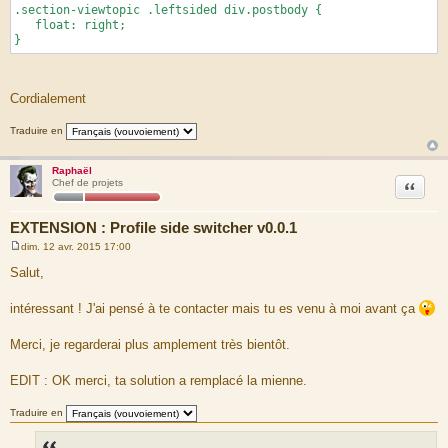
.section-viewtopic .leftsided div.postbody {
float: right;
}
Cordialement
Traduire en
Raphaël
Citation
Chef de projets
EXTENSION : Profile side switcher v0.0.1
dim. 12 avr. 2015 17:00
M
e
Salut,
s
s
a
intéressant ! J'ai pensé à te contacter mais tu es venu à moi avant ça
g
e
Merci, je regarderai plus amplement très bientôt.
EDIT : OK merci, ta solution a remplacé la mienne.
Traduire en