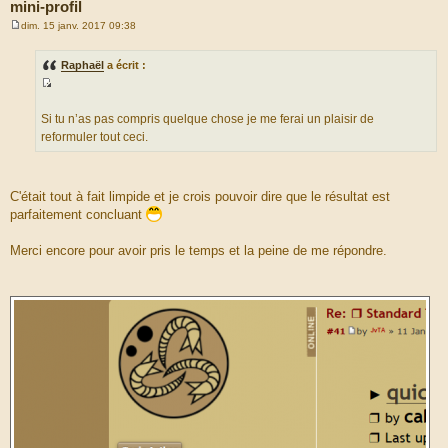
mini-profil
dim. 15 janv. 2017 09:38
M
e
s
Raphaël
a écrit :
s
a
S
g
e
o
Si tu n’as pas compris quelque chose je me ferai un plaisir de
u
reformuler tout ceci.
r
c
e
C'était tout à fait limpide et je crois pouvoir dire que le résultat est
d
parfaitement concluant
u
m
Merci encore pour avoir pris le temps et la peine de me répondre.
e
s
s
a
g
e