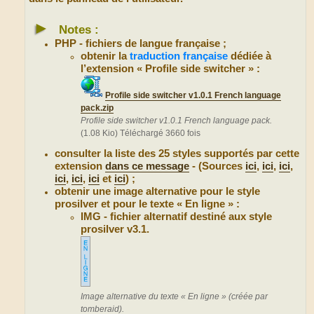
►
Notes :
PHP - fichiers de langue française ;
obtenir la
traduction française
dédiée à
l’extension « Profile side switcher » :
Profile side switcher v1.0.1 French language
pack.zip
Profile side switcher v1.0.1 French language pack.
(1.08 Kio) Téléchargé 3660 fois
consulter la liste des 25 styles supportés par cette
extension
dans ce message
- (Sources
ici
,
ici
,
ici
,
ici
,
ici
,
ici
et
ici
) ;
obtenir une image alternative pour le style
prosilver et pour le texte « En ligne » :
IMG - fichier alternatif destiné aux style
prosilver v3.1.
Image alternative du texte « En ligne » (créée par
tomberaid).