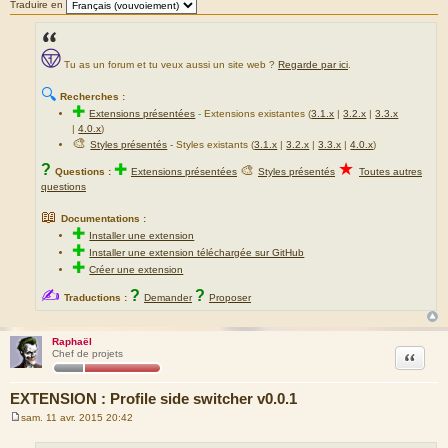
Traduire en
Tu as un forum et tu veux aussi un site web ?
Regarde par ici
.
🔍
Recherches :
✚
Extensions présentées
-
Extensions existantes (
3.1.x
|
3.2.x
|
3.3.x
|
4.0.x
)
🎨
Styles présentés
- Styles existants (
3.1.x
|
3.2.x
|
3.3.x
|
4.0.x
)
★
?
✚
🎨
Questions :
Extensions présentées
Styles présentés
Toutes autres
questions
📖
Documentations :
✚
Installer une extension
✚
Installer une extension téléchargée sur GitHub
✚
Créer une extension
✍
?
?
Traductions :
Demander
Proposer
Raphaël
Citation
Chef de projets
EXTENSION : Profile side switcher v0.0.1
sam. 11 avr. 2015 20:42
M
e