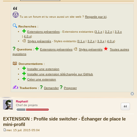
Tu as un forum et tu veux aussi un site web ?
Regarde par ici
.
🔍
Recherches :
✚
Extensions présentées
-
Extensions existantes (
3.1.x
|
3.2.x
|
3.3.x
|
4.0.x
)
🎨
Styles présentés
- Styles existants (
3.1.x
|
3.2.x
|
3.3.x
|
4.0.x
)
★
?
✚
🎨
Questions :
Extensions présentées
Styles présentés
Toutes autres
questions
📖
Documentations :
✚
Installer une extension
✚
Installer une extension téléchargée sur GitHub
✚
Créer une extension
✍
?
?
Traductions :
Demander
Proposer
Raphaël
Citation
Chef de projets
EXTENSION : Profile side switcher - Échanger de place le
mini-profil
mer. 15 juil. 2015 05:04
M
e