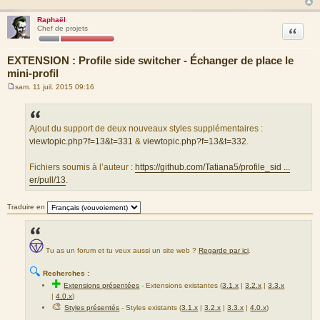
Raphaël
Citation
Chef de projets
EXTENSION : Profile side switcher - Échanger de place le
mini-profil
sam. 11 juil. 2015 09:16
M
e
s
s
a
Ajout du support de deux nouveaux styles supplémentaires :
g
viewtopic.php?f=13&t=331
&
viewtopic.php?f=13&t=332
.
e
Fichiers soumis à l’auteur :
https://github.com/Tatiana5/profile_sid ...
er/pull/13
.
Traduire en
Tu as un forum et tu veux aussi un site web ?
Regarde par ici
.
🔍
Recherches :
✚
Extensions présentées
-
Extensions existantes (
3.1.x
|
3.2.x
|
3.3.x
|
4.0.x
)
🎨
Styles présentés
- Styles existants (
3.1.x
|
3.2.x
|
3.3.x
|
4.0.x
)