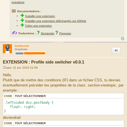
questions
📖
Documentations :
✚
Installer une extension
✚
Installer une extension téléchargée sur GitHub
✚
Créer une extension
✍
?
?
Traductions :
Demander
Proposer
tomberaid
Citation
Graphiste
EXTENSION : Profile side switcher v0.0.1
sam. 11 avr. 2015 21:59
M
e
Hello
s
Plutôt que de mettre des conditions (IF) dans un fichier CSS, tu devrais
s
a
éventuellement précéder tes propriétes de la class .section-viewtopic, par
g
exemple :
e
CODE :
TOUT SÉLECTIONNER
.leftsided div.postbody {
float: right;
}
deviendrait
CODE :
TOUT SÉLECTIONNER