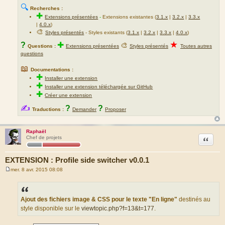
🔍
Recherches :
✚
Extensions présentées
-
Extensions existantes (
3.1.x
|
3.2.x
|
3.3.x
|
4.0.x
)
🎨
Styles présentés
- Styles existants (
3.1.x
|
3.2.x
|
3.3.x
|
4.0.x
)
★
?
✚
🎨
Questions :
Extensions présentées
Styles présentés
Toutes autres
questions
📖
Documentations :
✚
Installer une extension
✚
Installer une extension téléchargée sur GitHub
✚
Créer une extension
✍
?
?
Traductions :
Demander
Proposer
Raphaël
Citation
Chef de projets
EXTENSION : Profile side switcher v0.0.1
mer. 8 avr. 2015 08:08
M
e
s
s
a
Ajout des fichiers image & CSS pour le texte "En ligne"
destinés au
g
style disponible sur le
viewtopic.php?f=13&t=177
.
e