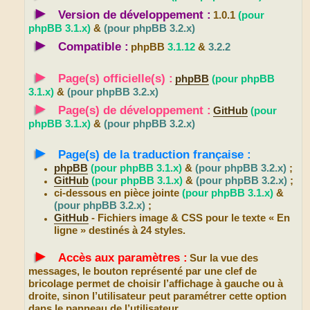
►
Version de développement :
1.0.1
(pour
phpBB 3.1.x)
&
(pour phpBB 3.2.x)
►
Compatible :
phpBB
3.1.12
&
3.2.2
►
Page(s) officielle(s) :
phpBB
(pour phpBB
3.1.x)
&
(pour phpBB 3.2.x)
►
Page(s) de développement :
GitHub
(pour
phpBB 3.1.x)
&
(pour phpBB 3.2.x)
►
Page(s) de la traduction française :
phpBB
(pour phpBB 3.1.x)
&
(pour phpBB 3.2.x)
;
GitHub
(pour phpBB 3.1.x)
&
(pour phpBB 3.2.x)
;
ci-dessous en pièce jointe
(pour phpBB 3.1.x)
&
(pour phpBB 3.2.x)
;
GitHub
- Fichiers image & CSS pour le texte « En
ligne » destinés à 24 styles.
►
Accès aux paramètres :
Sur la vue des
messages, le bouton représenté par une clef de
bricolage permet de choisir l’affichage à gauche ou à
droite, sinon l’utilisateur peut paramétrer cette option
dans le panneau de l’utilisateur.