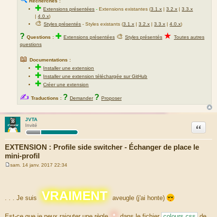
Recherches :
✚
Extensions présentées
-
Extensions existantes (
3.1.x
|
3.2.x
|
3.3.x
|
4.0.x
)
🎨
Styles présentés
- Styles existants (
3.1.x
|
3.2.x
|
3.3.x
|
4.0.x
)
★
?
✚
🎨
Questions :
Extensions présentées
Styles présentés
Toutes autres
questions
📖
Documentations :
✚
Installer une extension
✚
Installer une extension téléchargée sur GitHub
✚
Créer une extension
✍
?
?
Traductions :
Demander
Proposer
JVTA
Citation
Invité
EXTENSION : Profile side switcher - Échanger de place le
mini-profil
sam. 14 janv. 2017 22:34
M
e
s
s
VRAIMENT
a
. . . Je suis
aveugle (j'ai honte)
g
e
Est-ce que je peux rajouter une règle
*
dans le fichier
colours.css
de