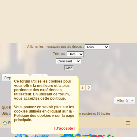
Afficher les messages postés depuis :
Trier par
Répondre
Ce forum utilise les cookies pour
vous offrir la meilleure et la plus
34 messages
1
2
3
pertinente des expériences
utilisateur. En utilisant ce forum,
vous acceptez cette politique.
Aller à
Vous pouvez en savoir plus sur les
QUI EST EN LIGNE
cookies utilisés en cliquant sur la «
Utilisateurs parcourant ce forum : Aucun utilisateur enregistré et 98 invités
Politique des cookies » sur la page
principale.
Portail
Forum
[ J’accepte ]