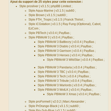
a
Ajout du support de 25 styles pour cette extension :
g
Style prosilver | v3.1.5 | phpBB Limited ;
e
Style Aqua-Marine | v3.1.5 | sub60 ;
Style Brown | v3.1.5 | sub60 ;
Style FTH_Tropic | v3.1.5 | Franck Thiriot ;
Style iCGstation | v3.1.5 | Ray Fung (iOptional), Cabot,
EzCom ;
Style PBTech | v3.0.4 | PayBas ;
Style PBWoW 3 | v3.0.4 | PayBas ;
Style PBWoW 3 Battlecry | v3.0.4 | PayBas ;
Style PBWoW 3 Diablo | v3.0.4 | PayBas ;
Style PBWoW 3 Garrison | v3.0.4 | PayBas ;
Style PBWoW 3 Heroes | v3.0.4 | PayBas ;
Style PBWoW 3 WildStar | v3.0.4 | PayBas ;
Style PBWoW 3 Pandaria | v3.0.4 | PayBas ;
Style PBWoW 3 TBC | v3.0.4 | PayBas ;
Style PBWoW 3 Tech | v3.0.4 | PayBas ;
Style PBWoW 3 Tribute | v3.0.4 | PayBas ;
Style PBWoW 3 Warlords | v3.0.4 | PayBas ;
Style PBWoW 3 WotLK | v3.0.4 | PayBas ;
Style PBWoW 3 Xmas | v3.0.4 | PayBas ;
Style proFormell | v2.0.2 | Marc Alexander ;
Style PrOrange-Black | v3.1.5 | sub60 ;
Style Pro-Sub-Blue | v3.1.5 | sub60 ;