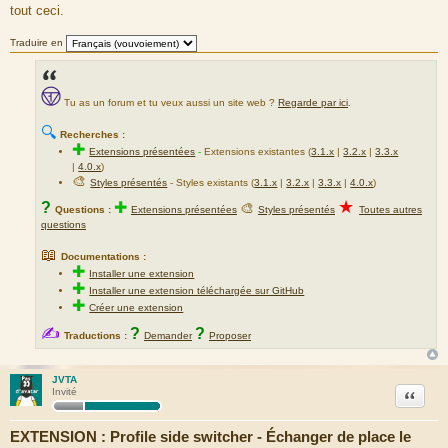
tout ceci.
Traduire en
Tu as un forum et tu veux aussi un site web ?
Regarde par ici
.
🔍
Recherches :
✚
Extensions présentées
-
Extensions existantes (
3.1.x
|
3.2.x
|
3.3.x
|
4.0.x
)
🎨
Styles présentés
- Styles existants (
3.1.x
|
3.2.x
|
3.3.x
|
4.0.x
)
★
?
✚
🎨
Questions :
Extensions présentées
Styles présentés
Toutes autres
questions
📖
Documentations :
✚
Installer une extension
✚
Installer une extension téléchargée sur GitHub
✚
Créer une extension
✍
?
?
Traductions :
Demander
Proposer
JVTA
Citation
Invité
EXTENSION : Profile side switcher - Échanger de place le