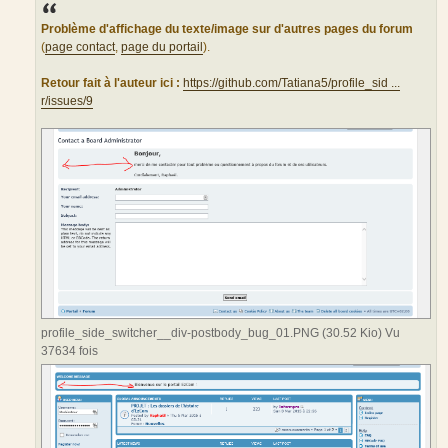
s
s
a
Problème d'affichage du texte/image sur d'autres pages du forum
g
(
page contact
,
page du portail
).
e
Retour fait à l'auteur ici :
https://github.com/Tatiana5/profile_sid ...
r/issues/9
profile_side_switcher__div-postbody_bug_01.PNG (30.52 Kio) Vu
37634 fois