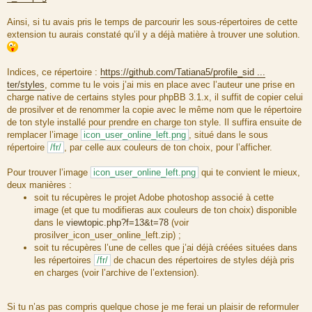
Ainsi, si tu avais pris le temps de parcourir les sous-répertoires de cette
extension tu aurais constaté qu’il y a déjà matière à trouver une solution.
Indices, ce répertoire :
https://github.com/Tatiana5/profile_sid ...
ter/styles
, comme tu le vois j’ai mis en place avec l’auteur une prise en
charge native de certains styles pour phpBB 3.1.x, il suffit de copier celui
de prosilver et de renommer la copie avec le même nom que le répertoire
de ton style installé pour prendre en charge ton style. Il suffira ensuite de
remplacer l’image
icon_user_online_left.png
, situé dans le sous
répertoire
/fr/
, par celle aux couleurs de ton choix, pour l’afficher.
Pour trouver l’image
icon_user_online_left.png
qui te convient le mieux,
deux manières :
soit tu récupères le projet Adobe photoshop associé à cette
image (et que tu modifieras aux couleurs de ton choix) disponible
dans le
viewtopic.php?f=13&t=78
(voir
prosilver_icon_user_online_left.zip) ;
soit tu récupères l’une de celles que j’ai déjà créées situées dans
les répertoires
/fr/
de chacun des répertoires de styles déjà pris
en charges (voir l’archive de l’extension).
Si tu n’as pas compris quelque chose je me ferai un plaisir de reformuler