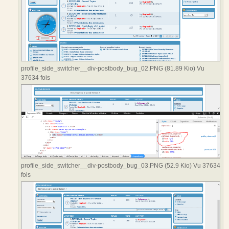
profile_side_switcher__div-postbody_bug_02.PNG (81.89 Kio) Vu
37634 fois
profile_side_switcher__div-postbody_bug_03.PNG (52.9 Kio) Vu 37634
fois