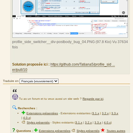
profile_side_switcher__div-postbody_bug_04.PNG (97.8 Kio) Vu 37634
fois
Solution proposée ici :
https://github.com/Tatiana5/profile_sid ...
er/pull/10
Traduire en
Tu as un forum et tu veux aussi un site web ?
Regarde par ici
.
🔍
Recherches :
✚
Extensions présentées
-
Extensions existantes (
3.1.x
|
3.2.x
|
3.3.x
|
4.0.x
)
🎨
Styles présentés
- Styles existants (
3.1.x
|
3.2.x
|
3.3.x
|
4.0.x
)
★
?
✚
🎨
Questions :
Extensions présentées
Styles présentés
Toutes autres