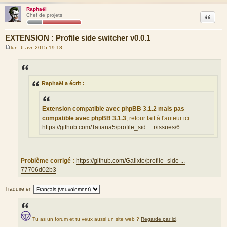
Raphaël
Citation
Chef de projets
EXTENSION : Profile side switcher v0.0.1
lun. 6 avr. 2015 19:18
M
e
s
s
a
g
Raphaël a écrit :
e
Extension compatible avec phpBB 3.1.2 mais pas
compatible avec phpBB 3.1.3
, retour fait à l'auteur ici :
https://github.com/Tatiana5/profile_sid ... r/issues/6
Problème corrigé :
https://github.com/Galixte/profile_side ...
77706d02b3
Traduire en
Tu as un forum et tu veux aussi un site web ?
Regarde par ici
.