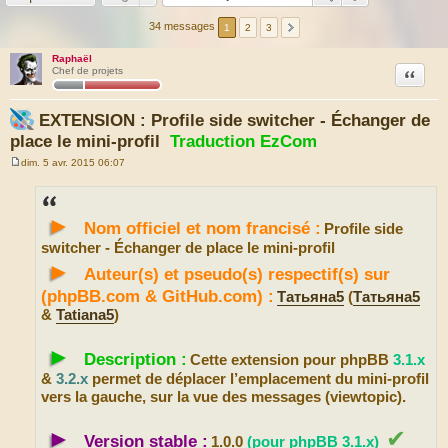
34 messages
1
2
3
Raphaël
Citation
Chef de projets
EXTENSION : Profile side switcher - Échanger de
place le mini-profil
Traduction EzCom
dim. 5 avr. 2015 06:07
M
e
s
s
►
a
Nom officiel et nom francisé :
Profile side
g
e
switcher - Échanger de place le mini-profil
►
Auteur(s) et pseudo(s) respectif(s) sur
(phpBB.com & GitHub.com) :
Татьяна5
(
Татьяна5
&
Tatiana5
)
►
Description :
Cette extension pour phpBB
3.1.x
&
3.2.x
permet de déplacer l’emplacement du mini-profil
vers la gauche, sur la vue des messages (viewtopic).
►
✔
Version stable :
1.0.0
(pour phpBB 3.1.x)