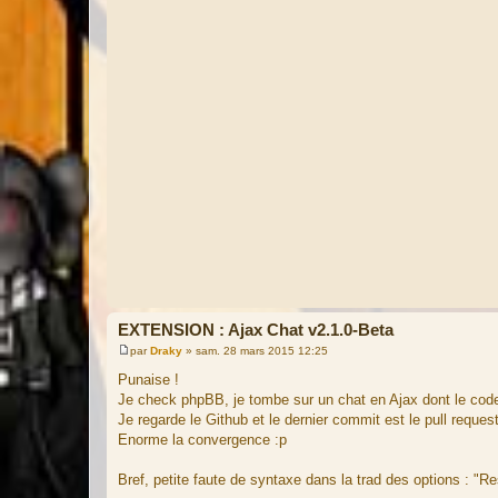
EXTENSION : Ajax Chat v2.1.0-Beta
par
Draky
»
sam. 28 mars 2015 12:25
M
e
Punaise !
s
Je check phpBB, je tombe sur un chat en Ajax dont le code
s
a
Je regarde le Github et le dernier commit est le pull reques
g
Enorme la convergence :p
e
Bref, petite faute de syntaxe dans la trad des options : "Re