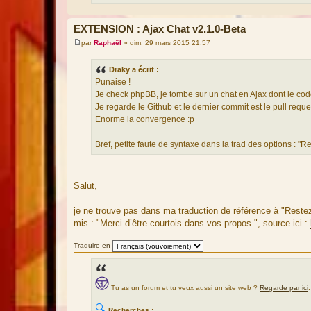
EXTENSION : Ajax Chat v2.1.0-Beta
par
Raphaël
»
dim. 29 mars 2015 21:57
M
e
s
Draky a écrit :
s
Punaise !
a
g
Je check phpBB, je tombe sur un chat en Ajax dont le cod
e
Je regarde le Github et le dernier commit est le pull requ
Enorme la convergence :p
Bref, petite faute de syntaxe dans la trad des options : "Re
Salut,
je ne trouve pas dans ma traduction de référence à "Restez 
mis : "Merci d’être courtois dans vos propos.", source ici :
Traduire en
Tu as un forum et tu veux aussi un site web ?
Regarde par ici
.
🔍
Recherches :