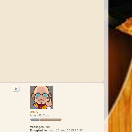
Citation
Draky
Âme d'EzCom
Messages :
59
Enregistré le :
mar. 10 févr. 2015 16:32