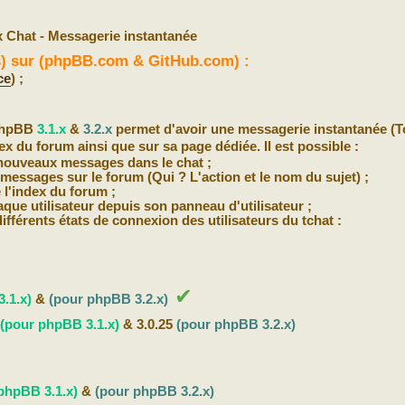
x Chat - Messagerie instantanée
(s) sur (phpBB.com & GitHub.com) :
ce
) ;
 phpBB
3.1.x
&
3.2.x
permet d'avoir une messagerie instantanée (T
x du forum ainsi que sur sa page dédiée. Il est possible :
 nouveaux messages dans le chat ;
messages sur le forum (Qui ? L'action et le nom du sujet) ;
 l'index du forum ;
que utilisateur depuis son panneau d'utilisateur ;
différents états de connexion des utilisateurs du tchat :
✔
.1.x)
&
(pour phpBB 3.2.x)
(pour phpBB 3.1.x)
& 3.0.25
(pour phpBB 3.2.x)
phpBB 3.1.x)
&
(pour phpBB 3.2.x)