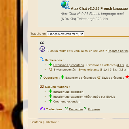
Ajax Chat v3.0.26 French language 
Ajax Chat v3.0.26 French language pack.
(6.04 Kio) Téléchargé 828 fois
Traduire en
Tu as un forum et tu veux aussi un site web ?
Regarde par ici
.
🔍
Recherches :
✚
Extensions présentées
-
Extensions existantes (
3.1.x
|
3
🎨
Styles présentés
- Styles existants (
3.1.x
|
3.2.x
|
3.3.x
|
?
✚
🎨
Questions :
Extensions présentées
Styles présentés
📖
Documentations :
✚
Installer une extension
✚
Installer une extension téléchargée sur GitHub
✚
Créer une extension
✍
?
?
Traductions :
Demander
Proposer
Contenu publicitaire :