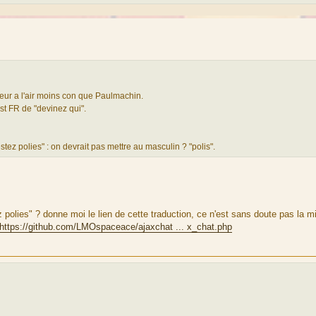
eur a l'air moins con que Paulmachin.
est FR de "devinez qui".
stez polies" : on devrait pas mettre au masculin ? "polis".
polies" ? donne moi le lien de cette traduction, ce n'est sans doute pas la mi
https://github.com/LMOspaceace/ajaxchat ... x_chat.php