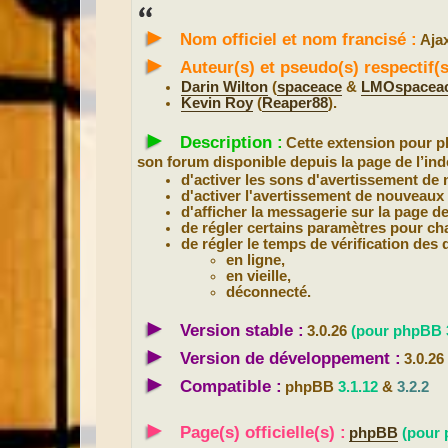
s
s
►
a
Nom officiel et nom francisé :
Aja
g
e
►
Auteur(s) et pseudo(s) respectif
Darin Wilton
(
spaceace
&
LMOspacea
Kevin Roy
(
Reaper88
).
►
Description :
Cette extension pour
son forum disponible depuis la page de l’inde
d'activer les sons d'avertissement de
d'activer l'avertissement de nouveaux 
d'afficher la messagerie sur la page de
de régler certains paramètres pour cha
de régler le temps de vérification des 
en ligne,
en vieille,
déconnecté.
►
Version stable :
3.0.26
(pour phpBB 3
►
Version de développement :
3.0.26
►
Compatible :
phpBB
3.1.12
&
3.2.2
►
Page(s) officielle(s) :
phpBB
(pour 