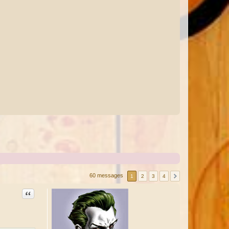
60 messages
1
2
3
4
Citation