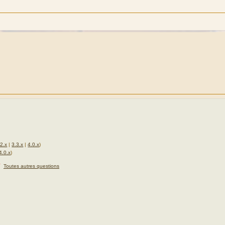
.2.x
|
3.3.x
|
4.0.x
)
4.0.x
)
★
Toutes autres questions