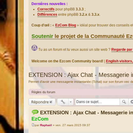
Dernières nouvelles :
Correctifs
pour phpBB
3.3.3
;
Différences
entre phpBB
3.2.x
&
3.3.x
.
Coup d’œil :
«
EzCom Blog
» idéal pour trouver des conseils 
Soutenir
le projet de la Communauté 
Tu as un forum et tu veux aussi un site web ?
Regarde par 
Welcome on the Ezcom Community board!
|
English visitors
EXTENSION : Ajax Chat - Messagerie i
Permet d'avoir une messagerie instantanée (Tchat) sur son forum vec de
Règles du forum
Répondre
EXTENSION : Ajax Chat - Messagerie 
EzCom
par
Raphaël
»
ven. 27 mars 2015 09:37
M
e