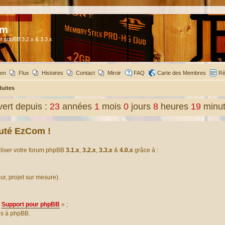
om
r phpBB 3.2.x & 3.3.x
ien
Flux
Histoires
Contact
Miroir
FAQ
Carte des Membres
Rè
duites
ert depuis :
23
années
1
mois
0
jours
8
heures
19
minu
uté EzCom !
aliser votre forum phpBB
3.1.x
,
3.2.x
,
3.3.x
&
4.0.x
grâce à :
our, projet sur mesure).
Support pour phpBB
» ;
es à phpBB.