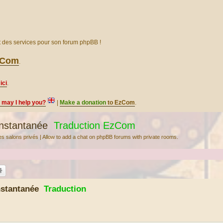
et des services pour son forum phpBB !
EzCom
.
ici
.
, may I help you?
|
Make a donation
to EzCom
.
nstantanée
Traduction EzCom
s salons privés | Allow to add a chat on phpBB forums with private rooms.
instantanée
Traduction