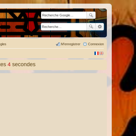
gles
M’enregistrer
Connexion
tes
5
secondes