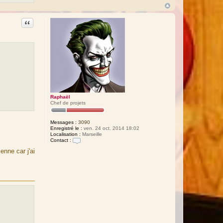
a
p
h
a
Citation
ë
l
Raphaël
Chef de projets
Messages :
3090
Enregistré le :
ven. 24 oct. 2014 18:02
Localisation :
Marseille
Contact :
C
enne car j'ai
o
n
t
a
c
t
e
r
R
a
p
h