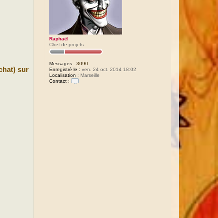
Raphaël
Chef de projets
Messages :
3090
chat) sur
Enregistré le :
ven. 24 oct. 2014 18:02
Localisation :
Marseille
Contact :
C
o
n
t
a
c
t
e
r
R
a
p
h
a
ë
l