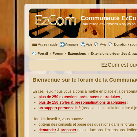
Communauté EzC
Traductions d'extensions & styles pou
Accès rapide
Annuaire
Aide
Avis
Donation / sout
Portail
Forum
Extensions
Extensions présentées & tra
EzCom est ouv
Bienvenue sur le forum de la Communa
En ces lieux, nous vous aidons à mettre en place et à personn
plus de 250 extensions présentées et traduites
;
plus de 150 styles & personnalisations graphiques
;
un support personnalisé
(assistance, installation, mise à j
Une fois inscrit.e, vous pouvez :
obtenir des conseils et poser des questions dans le forum «
demander
&
proposer
des traductions d’extensions dédié