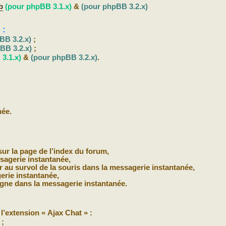
b
(pour phpBB 3.1.x)
&
(pour phpBB 3.2.x)
 :
BB 3.2.x)
;
BB 3.2.x)
;
3.1.x)
&
(pour phpBB 3.2.x)
.
née.
sur la page de l’index du forum,
ssagerie instantanée,
atar au survol de la souris dans la messagerie instantanée,
erie instantanée,
 ligne dans la messagerie instantanée.
l’extension « Ajax Chat » :
 ;