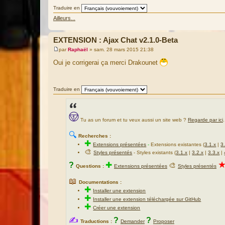
Traduire en
Ailleurs...
EXTENSION : Ajax Chat v2.1.0-Beta
par
Raphaël
»
sam. 28 mars 2015 21:38
M
e
Oui je corrigerai ça merci Drakounet
s
s
a
g
Traduire en
e
Tu as un forum et tu veux aussi un site web ?
Regarde par ici
.
🔍
Recherches :
✚
Extensions présentées
-
Extensions existantes (
3.1.x
|
3
🎨
Styles présentés
- Styles existants (
3.1.x
|
3.2.x
|
3.3.x
|
?
✚
🎨
Questions :
Extensions présentées
Styles présentés
📖
Documentations :
✚
Installer une extension
✚
Installer une extension téléchargée sur GitHub
✚
Créer une extension
✍
?
?
Traductions :
Demander
Proposer