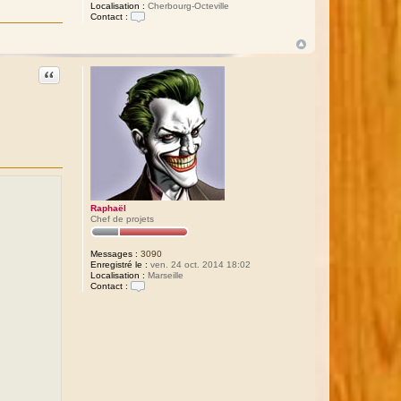
Localisation :
Cherbourg-Octeville
Contact :
C
o
n
t
Citation
a
c
t
e
r
D
r
a
k
y
Raphaël
Chef de projets
Messages :
3090
Enregistré le :
ven. 24 oct. 2014 18:02
Localisation :
Marseille
Contact :
C
o
n
t
a
c
t
e
r
R