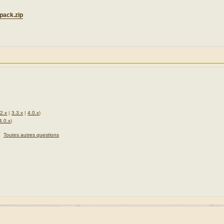
pack.zip
.2.x
|
3.3.x
|
4.0.x
)
4.0.x
)
★
Toutes autres questions