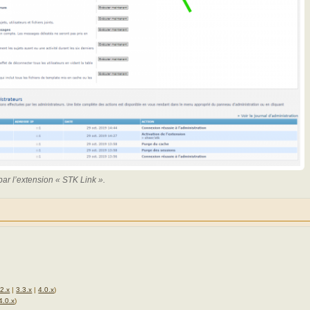
ar l’extension « STK Link ».
.2.x
|
3.3.x
|
4.0.x
)
4.0.x
)