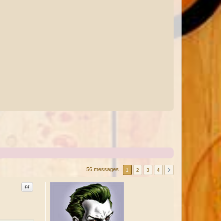
56 messages
1
2
3
4
Citation