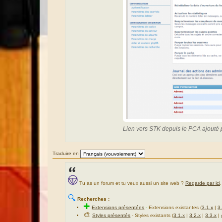
Lien vers STK depuis le PCA ajouté p
Traduire en
Tu as un forum et tu veux aussi un site web ?
Regarde par ici
.
🔍
Recherches :
✚
Extensions présentées
-
Extensions existantes (
3.1.x
|
3
🎨
Styles présentés
- Styles existants (
3.1.x
|
3.2.x
|
3.3.x
|