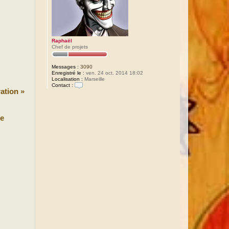
Raphaël
Chef de projets
Messages :
3090
Enregistré le :
ven. 24 oct. 2014 18:02
Localisation :
Marseille
Contact :
ation »
C
o
n
t
a
e
c
t
e
r
R
a
p
h
a
ë
l