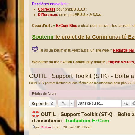
Dernières nouvelles :
Correctifs
pour phpBB
3.3.3
;
Différences
entre phpBB
3.2.x
&
3.3.x
.
Coup d’œil :
«
EzCom Blog
» idéal pour trouver des conseils 
Soutenir
le projet de la Communauté 
Tu as un forum et tu veux aussi un site web ?
Regarde par 
Welcome on the Ezcom Community board!
|
English visitors
OUTIL : Support Toolkit (STK) - Boîte à 
L’outil STK permet d’effectuer des tâches de maintenance pour phpBB | 
Règles du forum
Répondre
OUTIL : Support Toolkit (STK) - Boîte à
d’assistance
Traduction EzCom
par
Raphaël
»
ven. 20 mars 2015 15:40
M
e