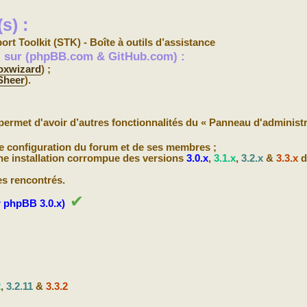
s) :
ort Toolkit (STK) - Boîte à outils d’assistance
s) sur (phpBB.com & GitHub.com) :
oxwizard
) ;
Sheer
).
permet d'avoir d’autres fonctionnalités du « Panneau d'administr
de configuration du forum et de ses membres ;
une installation corrompue des versions
3.0.x
,
3.1.x
,
3.2.x
&
3.3.x
d
es rencontrés.
✔
 phpBB 3.0.x)
2
,
3.2.11
&
3.3.2