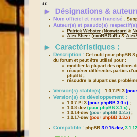
s
s
►
Désignations & auteur(
a
g
e
Nom officiel et nom francisé :
Supp
Auteur(s) et pseudo(s) respectif(
Patrick Webster
(
Noxwizard
&
N
Alex Sheer
(
пхпBBGuRu
&
Alex
►
Caractéristiques :
Description :
Cet outil pour phpBB 3 
du forum et peut être utilisé pour :
modifier la plupart des options 
récupérer différentes parties d'
phpBB ;
résoudre la plupart des problèm
Version(s) stable(s) :
1.0.7-PL3
(pour
Version(s) de développement :
1.0.7-PL3
(pour phpBB 3.0.x)
;
1.0.8-dev
(pour phpBB 3.1.x)
;
1.0.14-dev
(pour phpBB 3.2.x)
;
1.0.17-dev
(pour phpBB 3.3.x)
Compatible :
phpBB
3.0.15-dev
,
3.1.1