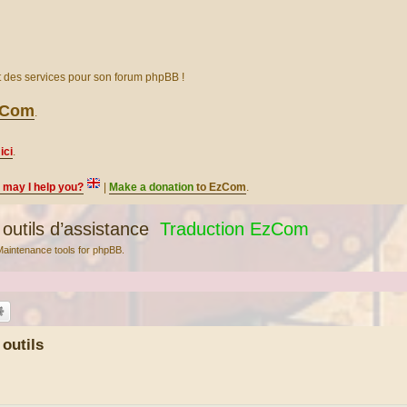
et des services pour son forum phpBB !
EzCom
.
ici
.
, may I help you?
|
Make a donation
to EzCom
.
outils d’assistance
Traduction EzCom
Maintenance tools for phpBB.
 outils