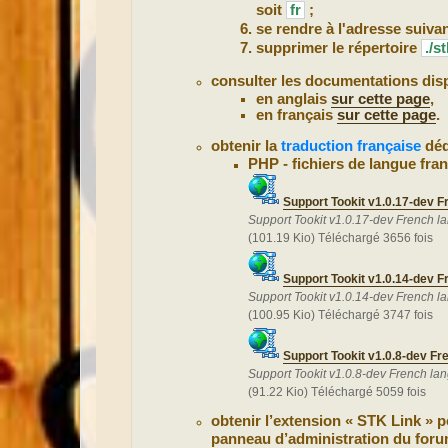
soit
fr
;
se rendre à l'adresse suiva
supprimer le répertoire
./st
consulter les documentations disp
en anglais
sur cette page
,
en français
sur cette page
.
obtenir la
traduction française
déd
PHP - fichiers de langue fran
Support Tookit v1.0.17-dev F
Support Tookit v1.0.17-dev French l
(101.19 Kio) Téléchargé 3656 fois
Support Tookit v1.0.14-dev F
Support Tookit v1.0.14-dev French l
(100.95 Kio) Téléchargé 3747 fois
Support Tookit v1.0.8-dev Fr
Support Tookit v1.0.8-dev French la
(91.22 Kio) Téléchargé 5059 fois
obtenir l’extension « STK Link » po
panneau d’administration du foru