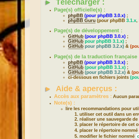
►
Télécharger :
Page(s) officielle(s) :
phpBB
(pour phpBB 3.0.x)
;
phpBB Guru
(pour phpBB
3.1.x
,
Page(s) de développement :
GitHub
(pour phpBB 3.0.x)
;
GitHub
pour phpBB 3.1.x)
;
GitHub
pour phpBB 3.2.x)
&
(pou
Page(s) de la traduction française 
phpBB
(pour phpBB 3.0.x)
;
GitHub
(pour phpBB 3.1.x)
;
GitHub
(pour phpBB 3.2.x)
&
(po
ci-dessous en fichiers joints
(pou
►
Aide & aperçus :
Accès aux paramètres :
Aucun param
Note(s) :
lire les recommandations pour utili
utiliser cet outil dans un e
réaliser une sauvegarde de 
placer le répertoire de cet
placer le répertoire nommé
modifier le fichier nommé