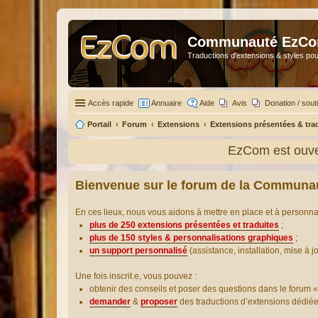
Communauté EzC
Traductions d'extensions & styles pou
Accès rapide
Annuaire
Aide
Avis
Donation / sout
Portail
Forum
Extensions
Extensions présentées & tra
EzCom est ouver
Bienvenue sur le forum de la Communa
En ces lieux, nous vous aidons à mettre en place et à personn
plus de 250 extensions présentées et traduites
;
plus de 150 styles & personnalisations graphiques
;
un support personnalisé
(assistance, installation, mise à j
Une fois inscrit.e, vous pouvez :
obtenir des conseils et poser des questions dans le forum «
demander
&
proposer
des traductions d’extensions dédié