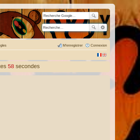
gles
M’enregistrer
Connexion
tes
59
secondes