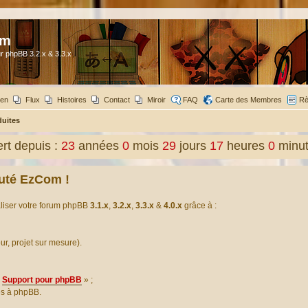
om
r phpBB 3.2.x & 3.3.x
ien
Flux
Histoires
Contact
Miroir
FAQ
Carte des Membres
Rè
duites
t depuis :
23
années
0
mois
29
jours
17
heures
0
minu
uté EzCom !
aliser votre forum phpBB
3.1.x
,
3.2.x
,
3.3.x
&
4.0.x
grâce à :
our, projet sur mesure).
Support pour phpBB
» ;
es à phpBB.