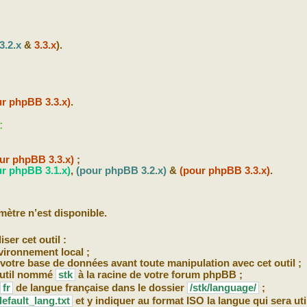
3.2.x
&
3.3.x
).
r phpBB 3.3.x)
.
:
ur phpBB 3.3.x)
;
r phpBB 3.1.x)
,
(pour phpBB 3.2.x)
&
(pour phpBB 3.3.x)
.
ètre n’est disponible.
ser cet outil :
nvironnement local ;
votre base de données avant toute manipulation avec cet outil ;
 outil nommé
stk
à la racine de votre forum phpBB ;
fr
de langue française dans le dossier
/stk/language/
;
default_lang.txt
et y indiquer au format ISO la langue qui sera uti