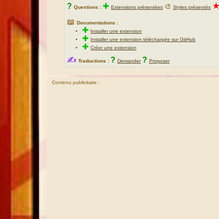
?
✚
🎨
Questions :
Extensions présentées
Styles présentés
📖
Documentations :
✚
Installer une extension
✚
Installer une extension téléchargée sur GitHub
✚
Créer une extension
✍
?
?
Traductions :
Demander
Proposer
Contenu publicitaire :