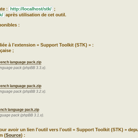
nte :
http://localhost/stk/
;
k/
après utilisation de cet outil.
onibles :
iée à l’extension « Support Toolkit (STK) » :
çaise ;
rench language pack.zip
anguage pack (phpBB 3.3.x).
rench language pack.zip
anguage pack (phpBB 3.2.x).
ench language pack.zip
nguage pack (phpBB 3.1.x).
ur avoir un lien l’outil vers l’outil « Support Toolkit (STK) » depu
m (
Source
) :