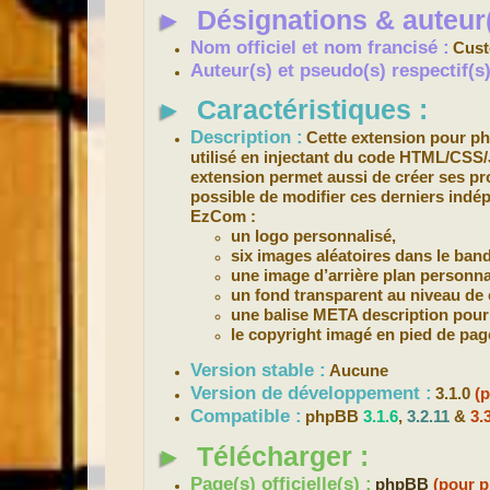
s
►
Désignations & auteur(
a
g
e
Nom officiel et nom francisé :
Cust
Auteur(s) et pseudo(s) respectif(
►
Caractéristiques :
Description :
Cette extension pour 
utilisé en injectant du code HTML/CSS
extension permet aussi de créer ses prop
possible de modifier ces derniers indé
EzCom :
un logo personnalisé,
six images aléatoires dans le band
une image d’arrière plan personna
un fond transparent au niveau d
une balise META description pour
le copyright imagé en pied de pag
Version stable :
Aucune
Version de développement :
3.1.0
(
Compatible :
phpBB
3.1.6
,
3.2.11
&
3.
►
Télécharger :
Page(s) officielle(s) :
phpBB
(pour p