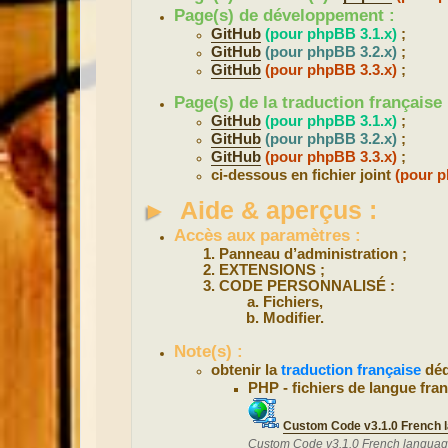
Page(s) de développement :
GitHub
(pour phpBB 3.1.x)
;
GitHub
(pour phpBB 3.2.x)
;
GitHub
(pour phpBB 3.3.x)
;
Page(s) de la traduction française 
GitHub
(pour phpBB 3.1.x)
;
GitHub
(pour phpBB 3.2.x)
;
GitHub
(pour phpBB 3.3.x)
;
ci-dessous en fichier joint
(pour p
►
Aide & aperçus :
Accès aux paramètres :
Panneau d’administration ;
EXTENSIONS ;
CODE PERSONNALISÉ :
Fichiers,
Modifier.
Note(s) :
obtenir la
traduction française
déd
PHP - fichiers de langue fran
Custom Code v3.1.0 French 
Custom Code v3.1.0 French languag