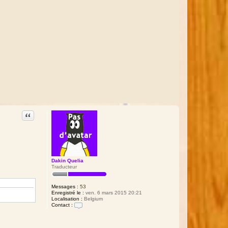
Citation
Dakin Quelia
Traducteur
Messages :
53
Enregistré le :
ven. 6 mars 2015 20:21
Localisation :
Belgium
Contact :
C
o
n