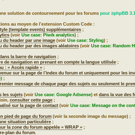
une solution de contournement pour les forums
pour ≥phpBB 3.1
tions au moyen de l’extension Custom Code :
tyle (template events) supplémentaires
;
ytics
(voir
Use case: Piwik analytics
) ;
u du header par une image
(voir
Use case: Styling
) ;
u du header par des images aléatoires
(voir
Use case: Random H
 dans la barre de navigation
;
re de navigation en prenant en compte la langue utilisée
;
nu : « Accès rapide »
;
enue sur la page de l’index du forum et uniquement pour les inv
e
) ;
premier message de chaque page des sujets ou seulement le pre
 les sujets
(voir
Use case: Google Adsense
) et
dans la vue des 
loin,
consulter cette page
;
alisé sur la page de contact
(voir
Use case: Message on the con
en pied de page du forum
(voir la seconde image du message) ;
une situation particulière
;
sur la zone du forum appelée « WRAP »
;
ère-plan du forum
.