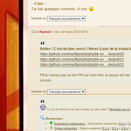
-- Edité --
J'ai fait quelques commits. A voir.
Traduire en
par
Raphaël
»
mar. 10 mars 2015 00:52
M
e
s
s
a
Belles ! C'est du bon, merci ! Mises à jour de la traduc
g
https://github.com/marttiphpbb/phpbb-ex ... de/pull/20
e
https://github.com/marttiphpbb/phpbb-ex ... de/pull/21
https://github.com/marttiphpbb/phpbb-ex ... de/pull/22
Pff je n'avais pas vu ton PR sur mon fork, tu aurais dû me 
encore.
Traduire en
Tu as un forum et tu veux aussi un site web ?
Regarde par ici
.
🔍
Recherches :
✚
Extensions présentées
-
Extensions existantes (
3.1.x
|
3
🎨
Styles présentés
- Styles existants (
3.1.x
|
3.2.x
|
3.3.x
|