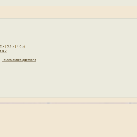
.2.x
|
3.3.x
|
4.0.x
)
4.0.x
)
★
Toutes autres questions