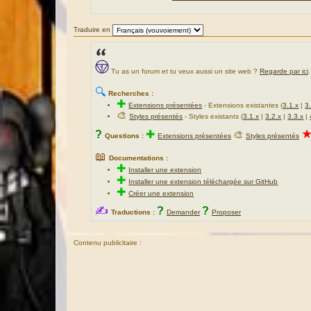
Traduire en
Tu as un forum et tu veux aussi un site web ?
Regarde par ici
.
🔍
Recherches :
✚
Extensions présentées
-
Extensions existantes (
3.1.x
|
3
🎨
Styles présentés
- Styles existants (
3.1.x
|
3.2.x
|
3.3.x
|
?
✚
🎨
Questions :
Extensions présentées
Styles présentés
📖
Documentations :
✚
Installer une extension
✚
Installer une extension téléchargée sur GitHub
✚
Créer une extension
✍
?
?
Traductions :
Demander
Proposer
Contenu publicitaire :