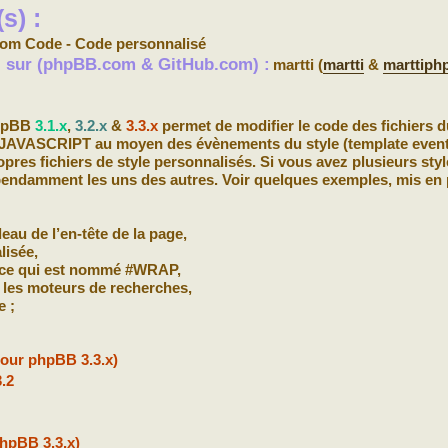
s) :
om Code - Code personnalisé
s) sur (phpBB.com & GitHub.com) :
martti (
martti
&
marttiph
phpBB
3.1.x
,
3.2.x
&
3.3.x
permet de modifier le code des fichiers d
/JAVASCRIPT au moyen des évènements du style (template event
res fichiers de style personnalisés. Si vous avez plusieurs style
pendamment les uns des autres. Voir quelques exemples, mis en 
eau de l’en-tête de la page,
lisée,
e ce qui est nommé #WRAP,
 les moteurs de recherches,
e ;
pour phpBB 3.3.x)
3.2
hpBB 3.3.x)