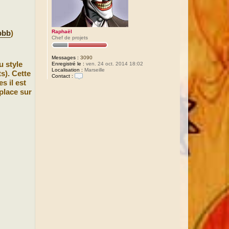
Raphaël
pbb
)
Chef de projets
Messages :
3090
u style
Enregistré le :
ven. 24 oct. 2014 18:02
Localisation :
Marseille
s). Cette
Contact :
s il est
C
o
place sur
n
t
a
c
t
e
r
R
a
p
h
a
ë
l