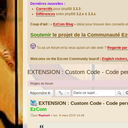
Dernières nouvelles :
Correctifs
pour phpBB
3.3.3
;
Différences
entre phpBB
3.2.x
&
3.3.x
.
Coup d’œil :
«
EzCom Blog
» idéal pour trouver des conseils 
Soutenir
le projet de la Communauté 
Tu as un forum et tu veux aussi un site web ?
Regarde par 
Welcome on the Ezcom Community board!
|
English visitors
EXTENSION : Custom Code - Code per
Règles du forum
Répondre
EXTENSION : Custom Code - Code per
EzCom
par
Raphaël
»
lun. 9 mars 2015 14:48
M
e
s