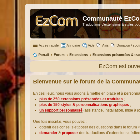
Communauté EzC
Traductions d'extensions & styles pou
Accès rapide
Annuaire
Aide
Avis
Donation / sout
Portail
Forum
Extensions
Extensions présentées & tra
EzCom est ouver
Bienvenue sur le forum de la Communa
En ces lieux, nous vous aidons à mettre en place et à personn
plus de 250 extensions présentées et traduites
;
plus de 150 styles & personnalisations graphiques
;
un support personnalisé
(assistance, installation, mise à j
Une fois inscrit.e, vous pouvez :
obtenir des conseils et poser des questions dans le forum «
demander
&
proposer
des traductions d’extensions dédié