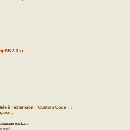
:
hpBB 3.3.x)
.
iée à l’extension « Custom Code » :
çaise ;
language pack.zip
e pack.