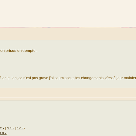
tion prises en compte :
filer le lien, ce n'est pas grave j'ai soumis tous tes changements, c'est à jour mainte
.2.x
|
3.3.x
|
4.0.x
)
4.0.x
)