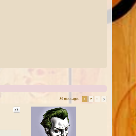
39 messages
1
2
3
Citation