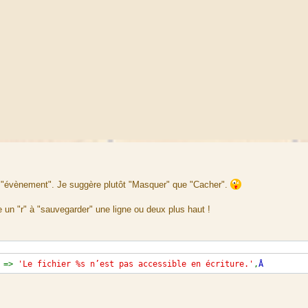
ar "évènement". Je suggère plutôt "Masquer" que "Cacher".
e un "r" à "sauvegarder" une ligne ou deux plus haut !
=>
'Le fichier %s n’est pas accessible en écriture.'
,
Â