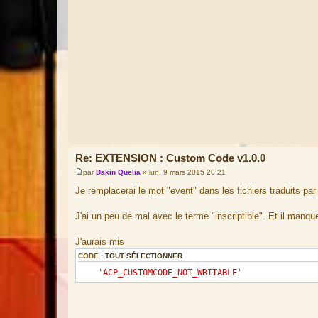
Re: EXTENSION : Custom Code v1.0.0
par
Dakin Quelia
»
lun. 9 mars 2015 20:21
M
e
Je remplacerai le mot "event" dans les fichiers traduits p
s
s
a
J'ai un peu de mal avec le terme "inscriptible". Et il manqu
g
e
J'aurais mis
CODE :
TOUT SÉLECTIONNER
'ACP_CUSTOMCODE_NOT_WRITABLE'