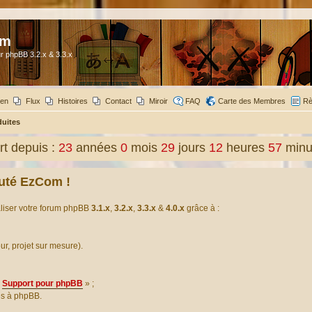
om
r phpBB 3.2.x & 3.3.x
ien
Flux
Histoires
Contact
Miroir
FAQ
Carte des Membres
Rè
duites
t depuis :
23
années
0
mois
29
jours
12
heures
57
minu
uté EzCom !
aliser votre forum phpBB
3.1.x
,
3.2.x
,
3.3.x
&
4.0.x
grâce à :
our, projet sur mesure).
Support pour phpBB
» ;
es à phpBB.