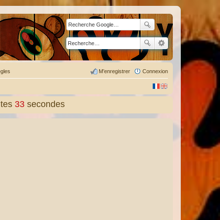
gles
M’enregistrer
Connexion
tes
34
secondes