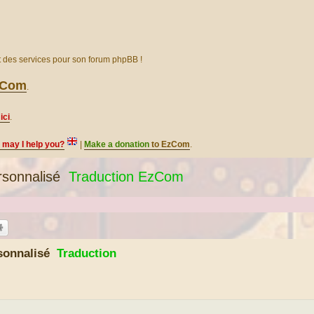
et des services pour son forum phpBB !
EzCom
.
ici
.
, may I help you?
|
Make a donation
to EzCom
.
sonnalisé
Traduction EzCom
sonnalisé
Traduction