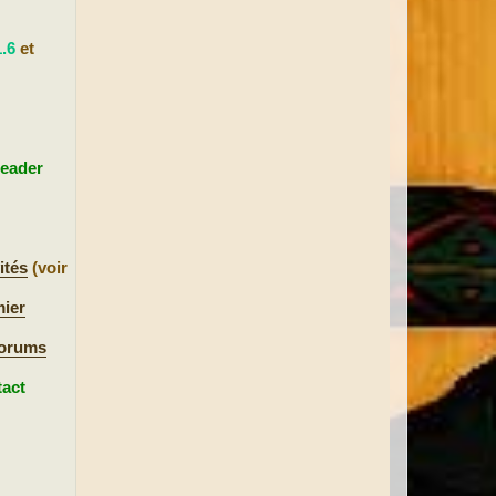
.6
et
eader
ités
(voir
mier
forums
tact