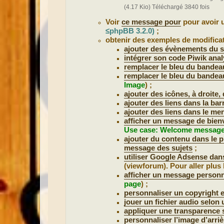
(4.17 Kio) Téléchargé 3840 fois
Voir
ce message pour
pour avoir 
≤phpBB 3.2.0)
;
obtenir des exemples de modifica
ajouter des évènements du s
intégrer son code Piwik anal
remplacer le bleu du bandea
remplacer le bleu du bandea
Image
) ;
ajouter des icônes, à droite,
ajouter des liens dans la bar
ajouter des liens dans le me
afficher un message de bienv
Use case: Welcome messag
ajouter du contenu dans le 
message des sujets
;
utiliser Google Adsense dans
(viewforum). Pour aller plus 
afficher un message personn
page
) ;
personnaliser un copyright 
jouer un fichier audio selon 
appliquer une transparence 
personnaliser l’image d’arri