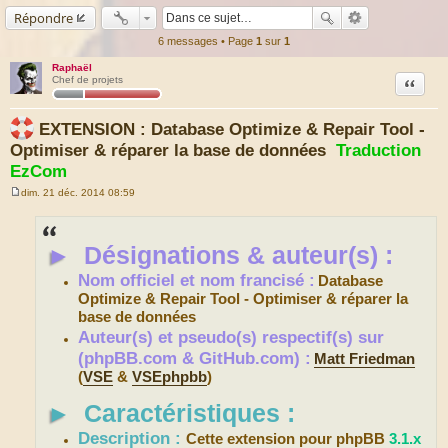
Répondre
6 messages • Page
1
sur
1
Raphaël
Citation
Chef de projets
EXTENSION : Database Optimize & Repair Tool -
Optimiser & réparer la base de données
Traduction
EzCom
dim. 21 déc. 2014 08:59
M
e
s
s
►
Désignations & auteur(s) :
a
g
e
Nom officiel et nom francisé :
Database
Optimize & Repair Tool - Optimiser & réparer la
base de données
Auteur(s) et pseudo(s) respectif(s) sur
(phpBB.com & GitHub.com) :
Matt Friedman
(
VSE
&
VSEphpbb
)
►
Caractéristiques :
Description :
Cette extension pour phpBB
3.1.x