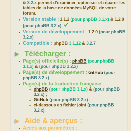
&
3.2.x
permet d’examiner, optimiser et réparer les
tables de la base de données MySQL de votre
forum.
Version stable :
1.1.2
(pour phpBB 3.1.x)
& 1.2.0
✔
(pour phpBB 3.2.x)
Version de développement :
1.2.0
(pour phpBB
3.2.x)
Compatible :
phpBB
3.1.12
&
3.2.7
►
Télécharger :
Page(s) officielle(s) :
phpBB
(pour phpBB
3.1.x)
&
(pour phpBB 3.2.x)
Page(s) de développement :
GitHub
(pour
phpBB 3.2.x)
Page(s) de la traduction française :
phpBB
(pour phpBB 3.1.x)
&
(pour phpBB
3.2.x)
;
GitHub
(pour phpBB 3.2.x)
;
ci-dessous en fichier joint
(pour phpBB
3.2.x)
.
►
Aide & aperçus :
Accès aux paramètres :