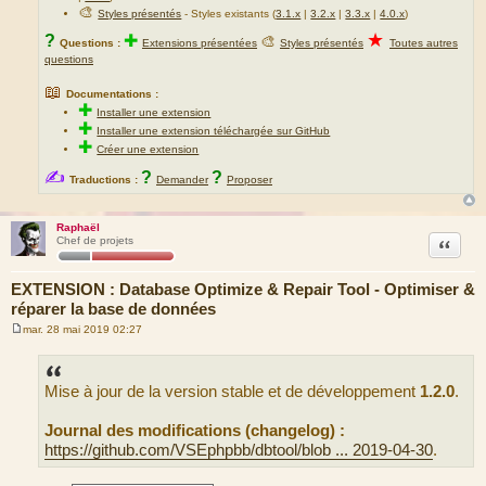
🎨
Styles présentés
- Styles existants (
3.1.x
|
3.2.x
|
3.3.x
|
4.0.x
)
★
?
✚
🎨
Questions :
Extensions présentées
Styles présentés
Toutes autres
questions
📖
Documentations :
✚
Installer une extension
✚
Installer une extension téléchargée sur GitHub
✚
Créer une extension
✍
?
?
Traductions :
Demander
Proposer
Raphaël
Citation
Chef de projets
EXTENSION : Database Optimize & Repair Tool - Optimiser &
réparer la base de données
mar. 28 mai 2019 02:27
M
e
s
s
Mise à jour de la version stable et de développement
1.2.0
.
a
g
e
Journal des modifications (changelog) :
https://github.com/VSEphpbb/dbtool/blob ... 2019-04-30
.