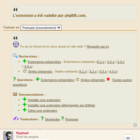
M
e
s
s
a
L'extension a été validée par phpBB.com.
g
e
Traduire en
Tu as un forum et tu veux aussi un site web ?
Regarde par ici
.
🔍
Recherches :
✚
Extensions présentées
-
Extensions existantes (
3.1.x
|
3.2.x
|
3.3.x
|
4.0.x
)
🎨
Styles présentés
- Styles existants (
3.1.x
|
3.2.x
|
3.3.x
|
4.0.x
)
★
?
✚
🎨
Questions :
Extensions présentées
Styles présentés
Toutes autres
questions
📖
Documentations :
✚
Installer une extension
✚
Installer une extension téléchargée sur GitHub
✚
Créer une extension
✍
?
?
Traductions :
Demander
Proposer
Raphaël
Citation
Chef de projets