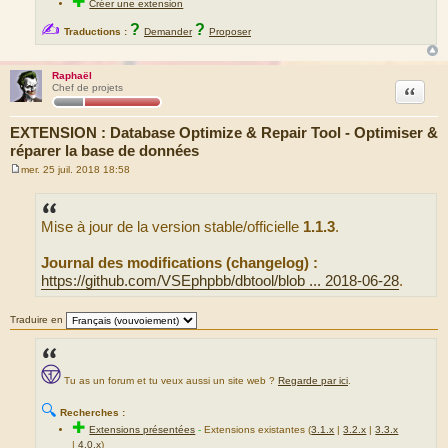
✚
Créer une extension
✍
?
?
Traductions :
Demander
Proposer
Raphaël
Citation
Chef de projets
EXTENSION : Database Optimize & Repair Tool - Optimiser &
réparer la base de données
mer. 25 juil. 2018 18:58
M
e
s
s
Mise à jour de la version stable/officielle
1.1.3
.
a
g
e
Journal des modifications (changelog) :
https://github.com/VSEphpbb/dbtool/blob ... 2018-06-28
.
Traduire en
Tu as un forum et tu veux aussi un site web ?
Regarde par ici
.
🔍
Recherches :
✚
Extensions présentées
-
Extensions existantes (
3.1.x
|
3.2.x
|
3.3.x
|
4.0.x
)