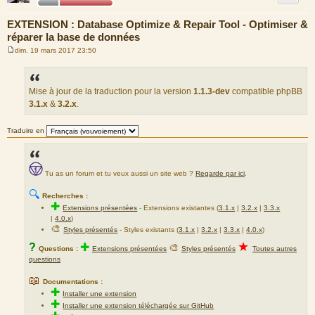
EXTENSION : Database Optimize & Repair Tool - Optimiser &
réparer la base de données
dim. 19 mars 2017 23:50
M
e
s
s
a
Mise à jour de la traduction pour la version
1.1.3-dev
compatible phpBB
g
3.1.x
&
3.2.x
.
e
Traduire en
Tu as un forum et tu veux aussi un site web ?
Regarde par ici
.
🔍
Recherches :
✚
Extensions présentées
-
Extensions existantes (
3.1.x
|
3.2.x
|
3.3.x
|
4.0.x
)
🎨
Styles présentés
- Styles existants (
3.1.x
|
3.2.x
|
3.3.x
|
4.0.x
)
★
?
✚
🎨
Questions :
Extensions présentées
Styles présentés
Toutes autres
questions
📖
Documentations :
✚
Installer une extension
✚
Installer une extension téléchargée sur GitHub