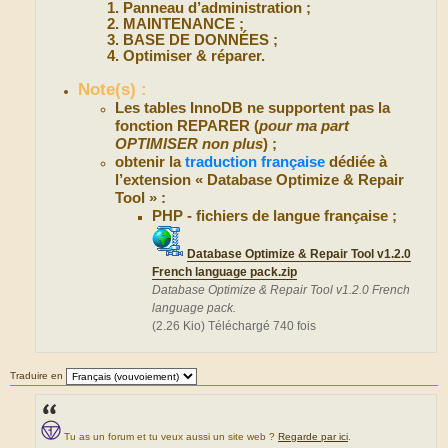
Panneau d’administration ;
MAINTENANCE ;
BASE DE DONNÉES ;
Optimiser & réparer.
Note(s) :
Les tables InnoDB ne supportent pas la
fonction REPARER (
pour ma part
OPTIMISER non plus
) ;
obtenir la
traduction française
dédiée à
l’extension « Database Optimize & Repair
Tool » :
PHP - fichiers de langue française ;
Database Optimize & Repair Tool v1.2.0
French language pack.zip
Database Optimize & Repair Tool v1.2.0 French
language pack.
(2.26 Kio) Téléchargé 740 fois
Traduire en
Tu as un forum et tu veux aussi un site web ?
Regarde par ici
.