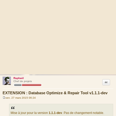
Raphaël
Citation
Chef de projets
EXTENSION : Database Optimize & Repair Tool v1.1.1-dev
ven. 27 mars 2015 06:24
M
e
s
s
a
Mise à jour pour la version
1.1.1-dev
. Pas de changement notable.
g