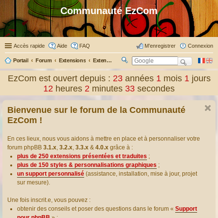
Communauté EzCom
Accès rapide
Aide
FAQ
M’enregistrer
Connexion
Portail
Forum
Extensions
Extensions présentées & traduites
R
ec
EzCom est ouvert depuis :
23
années
1
mois
1
jours
her
12
heures
2
minutes
34
secondes
ch
er
Bienvenue sur le forum de la Communauté
EzCom !
En ces lieux, nous vous aidons à mettre en place et à personnaliser votre
forum phpBB
3.1.x
,
3.2.x
,
3.3.x
&
4.0.x
grâce à :
plus de 250 extensions présentées et traduites
;
plus de 150 styles & personnalisations graphiques
;
un support personnalisé
(assistance, installation, mise à jour, projet
sur mesure).
Une fois inscrit.e, vous pouvez :
obtenir des conseils et poser des questions dans le forum «
Support
pour phpBB
» ;