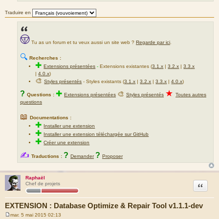
e
Traduire en
Tu as un forum et tu veux aussi un site web ?
Regarde par ici
.
🔍
Recherches :
✚
Extensions présentées
-
Extensions existantes (
3.1.x
|
3.2.x
|
3.3.x
|
4.0.x
)
🎨
Styles présentés
- Styles existants (
3.1.x
|
3.2.x
|
3.3.x
|
4.0.x
)
★
?
✚
🎨
Questions :
Extensions présentées
Styles présentés
Toutes autres
questions
📖
Documentations :
✚
Installer une extension
✚
Installer une extension téléchargée sur GitHub
✚
Créer une extension
✍
?
?
Traductions :
Demander
Proposer
Raphaël
Citation
Chef de projets
EXTENSION : Database Optimize & Repair Tool v1.1.1-dev
mar. 5 mai 2015 02:13