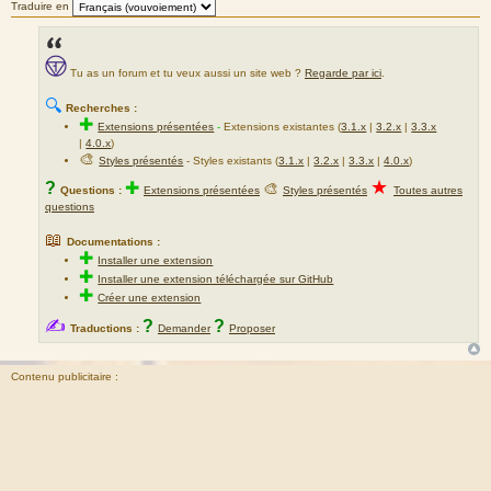
Traduire en
Tu as un forum et tu veux aussi un site web ?
Regarde par ici
.
🔍
Recherches :
✚
Extensions présentées
-
Extensions existantes (
3.1.x
|
3.2.x
|
3.3.x
|
4.0.x
)
🎨
Styles présentés
- Styles existants (
3.1.x
|
3.2.x
|
3.3.x
|
4.0.x
)
★
?
✚
🎨
Questions :
Extensions présentées
Styles présentés
Toutes autres
questions
📖
Documentations :
✚
Installer une extension
✚
Installer une extension téléchargée sur GitHub
✚
Créer une extension
✍
?
?
Traductions :
Demander
Proposer
Contenu publicitaire :