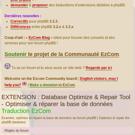
demander
&
proposer
des traductions d’extensions dédiées à phpBB.
Dernières nouvelles :
Correctifs
pour phpBB
3.3.3
;
Différences
entre phpBB
3.2.x
&
3.3.x
.
Coup d’œil :
«
EzCom Blog
» idéal pour trouver des conseils et des
services pour son forum phpBB !
Soutenir
le projet de la Communauté EzCom
.
Tu as un forum et tu veux aussi un site web ?
Regarde par ici
.
Welcome on the Ezcom Community board!
|
English visitors, may I
help you?
|
Make a donation
to EzCom
.
EXTENSION : Database Optimize & Repair Tool
- Optimiser & réparer la base de données
Traduction EzCom
Examine, optimise et répare la base de données du forum phpBB | Optimize & repair the
phpBB database.
Règles du forum