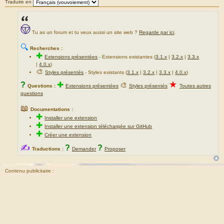
Traduire en
Tu as un forum et tu veux aussi un site web ?
Regarde par ici
.
🔍
Recherches :
✚
Extensions présentées
-
Extensions existantes (
3.1.x
|
3.2.x
|
3.3.x
|
4.0.x
)
🎨
Styles présentés
- Styles existants (
3.1.x
|
3.2.x
|
3.3.x
|
4.0.x
)
★
?
✚
🎨
Questions :
Extensions présentées
Styles présentés
Toutes autres
questions
📖
Documentations :
✚
Installer une extension
✚
Installer une extension téléchargée sur GitHub
✚
Créer une extension
✍
?
?
Traductions :
Demander
Proposer
Contenu publicitaire :