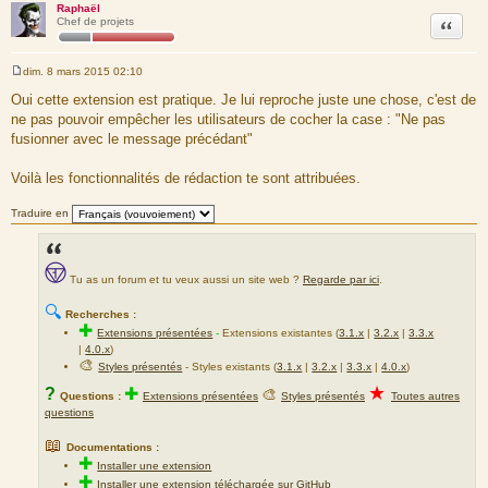
Raphaël
Citation
Chef de projets
dim. 8 mars 2015 02:10
M
e
Oui cette extension est pratique. Je lui reproche juste une chose, c'est de
s
ne pas pouvoir empêcher les utilisateurs de cocher la case : "Ne pas
s
a
fusionner avec le message précédant"
g
e
Voilà les fonctionnalités de rédaction te sont attribuées.
Traduire en
Tu as un forum et tu veux aussi un site web ?
Regarde par ici
.
🔍
Recherches :
✚
Extensions présentées
-
Extensions existantes (
3.1.x
|
3.2.x
|
3.3.x
|
4.0.x
)
🎨
Styles présentés
- Styles existants (
3.1.x
|
3.2.x
|
3.3.x
|
4.0.x
)
★
?
✚
🎨
Questions :
Extensions présentées
Styles présentés
Toutes autres
questions
📖
Documentations :
✚
Installer une extension
✚
Installer une extension téléchargée sur GitHub