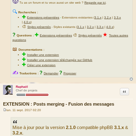
Tu as un forum et tu veux aussi un site web ?
Regarde par ici
.
🔍
Recherches :
✚
Extensions présentées
-
Extensions existantes (
3.1.x
|
3.2.x
|
3.3.x
|
4.0.x
)
🎨
Styles présentés
- Styles existants (
3.1.x
|
3.2.x
|
3.3.x
|
4.0.x
)
★
?
✚
🎨
Questions :
Extensions présentées
Styles présentés
Toutes autres
questions
📖
Documentations :
✚
Installer une extension
✚
Installer une extension téléchargée sur GitHub
✚
Créer une extension
✍
?
?
Traductions :
Demander
Proposer
Raphaël
Citation
Chef de projets
EXTENSION : Posts merging - Fusion des messages
lun. 11 sept. 2017 02:20
M
e
s
s
Mise à jour pour la version
2.1.0
compatible phpBB
3.1.x
&
a
g
3.2.x
.
e