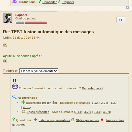
✍
?
?
Traductions :
Demander
Proposer
Raphaël
Citation
Chef de projets
Re: TEST fusion automatique des messages
dim. 21 déc. 2014 12:44
M
e
05
s
s
a
Ajouté 48 secondes après :
g
06
e
Traduire en
Tu as un forum et tu veux aussi un site web ?
Regarde par ici
.
🔍
Recherches :
✚
Extensions présentées
-
Extensions existantes (
3.1.x
|
3.2.x
|
3.3.x
|
4.0.x
)
🎨
Styles présentés
- Styles existants (
3.1.x
|
3.2.x
|
3.3.x
|
4.0.x
)
★
?
✚
🎨
Questions :
Extensions présentées
Styles présentés
Toutes autres
questions