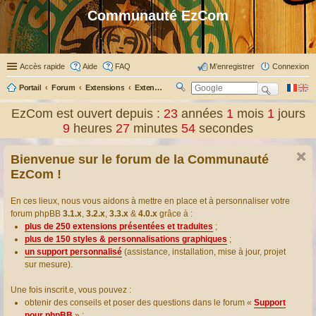
Communauté EzCom
Accès rapide
Aide
FAQ
M’enregistrer
Connexion
Portail
Forum
Extensions
Extensions présentées & traduites
R
ec
EzCom est ouvert depuis :
23
années
1
mois
1
jours
her
9
heures
27
minutes
55
secondes
ch
er
Bienvenue sur le forum de la Communauté
EzCom !
En ces lieux, nous vous aidons à mettre en place et à personnaliser votre
forum phpBB
3.1.x
,
3.2.x
,
3.3.x
&
4.0.x
grâce à :
plus de 250 extensions présentées et traduites
;
plus de 150 styles & personnalisations graphiques
;
un support personnalisé
(assistance, installation, mise à jour, projet
sur mesure).
Une fois inscrit.e, vous pouvez :
obtenir des conseils et poser des questions dans le forum «
Support
pour phpBB
» ;