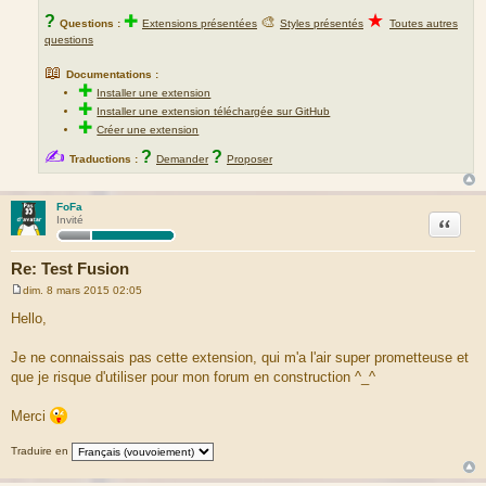
★
?
✚
🎨
Questions :
Extensions présentées
Styles présentés
Toutes autres
questions
📖
Documentations :
✚
Installer une extension
✚
Installer une extension téléchargée sur GitHub
✚
Créer une extension
✍
?
?
Traductions :
Demander
Proposer
FoFa
Citation
Invité
Re: Test Fusion
dim. 8 mars 2015 02:05
M
e
Hello,
s
s
a
Je ne connaissais pas cette extension, qui m'a l'air super prometteuse et
g
que je risque d'utiliser pour mon forum en construction ^_^
e
Merci
Traduire en