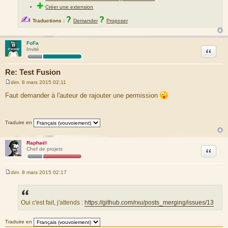
✚
Créer une extension
✍
?
?
Traductions :
Demander
Proposer
FoFa
Citation
Invité
Re: Test Fusion
dim. 8 mars 2015 02:11
M
e
Faut demander à l'auteur de rajouter une permission
s
s
a
g
Traduire en
e
Raphaël
Citation
Chef de projets
dim. 8 mars 2015 02:17
M
e
s
s
a
Oui c'est fait, j'attends :
https://github.com/rxu/posts_merging/issues/13
g
e
Traduire en