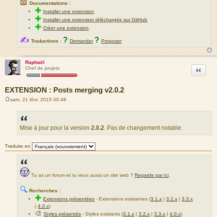
📖
Documentations :
✚
Installer une extension
✚
Installer une extension téléchargée sur GitHub
✚
Créer une extension
✍
?
?
Traductions :
Demander
Proposer
Raphaël
Citation
Chef de projets
EXTENSION : Posts merging v2.0.2
sam. 21 févr. 2015 00:48
M
e
s
s
a
Mise à jour pour la version
2.0.2
. Pas de changement notable.
g
e
Traduire en
Tu as un forum et tu veux aussi un site web ?
Regarde par ici
.
🔍
Recherches :
✚
Extensions présentées
-
Extensions existantes (
3.1.x
|
3.2.x
|
3.3.x
|
4.0.x
)
🎨
Styles présentés
- Styles existants (
3.1.x
|
3.2.x
|
3.3.x
|
4.0.x
)