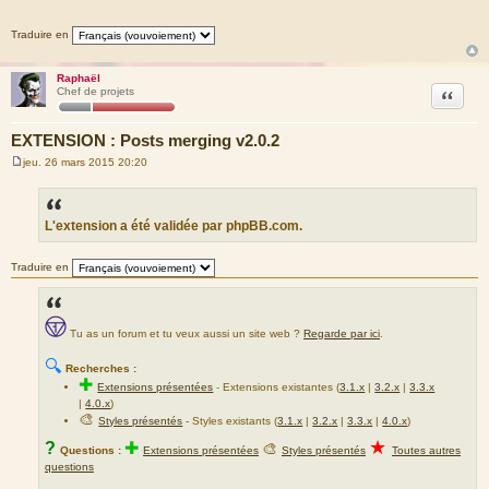
a
g
Traduire en
e
Raphaël
Citation
Chef de projets
EXTENSION : Posts merging v2.0.2
jeu. 26 mars 2015 20:20
M
e
s
s
a
L'extension a été validée par phpBB.com.
g
e
Traduire en
Tu as un forum et tu veux aussi un site web ?
Regarde par ici
.
🔍
Recherches :
✚
Extensions présentées
-
Extensions existantes (
3.1.x
|
3.2.x
|
3.3.x
|
4.0.x
)
🎨
Styles présentés
- Styles existants (
3.1.x
|
3.2.x
|
3.3.x
|
4.0.x
)
★
?
✚
🎨
Questions :
Extensions présentées
Styles présentés
Toutes autres
questions