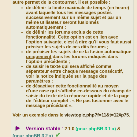
autre permet de la contourner. Il est possible :
de définir la limite maximale de temps (en heure)
avant laquelle tous les messages postés
successivement sur un même sujet et par un
même utilisateur seront fusionnés
automatiquement ;
de définir les forums exclus de cette
fonctionnalité. Cette option est en lien avec
l’option suivante, c’est à dire qu’il vous faut aussi
préciser les sujets de ces dits forums ;
de préciser les sujets de ce la fusion automatique
uniquement
dans les forums indiqués dans
l’option précédente ;
de saisir le texte qui sera affiché comme
séparateur entre chaque message consécutif,
voir la notice indiquée sur la page des
paramètres ;
de désactiver cette fonctionnalité au moyen
d’une case qui s’affiche en-dessous du champ de
saisie du texte de la réponse rapide et de la page
de l’éditeur complet : « Ne pas fusionner avec le
message précédant ».
Voir un exemple dans le
viewtopic.php?f=11&t=12#p75
.
►
Version stable :
2.1.0
(pour phpBB 3.1.x)
&
✔
(pour phpBB 3.2.x)