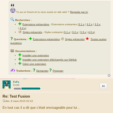
Tu as un forum et tu veux aussi un site web ?
Regarde par ici
.
🔍
Recherches :
✚
Extensions présentées
-
Extensions existantes (
3.1.x
|
3.2.x
|
3.3.x
|
4.0.x
)
🎨
Styles présentés
- Styles existants (
3.1.x
|
3.2.x
|
3.3.x
|
4.0.x
)
★
?
✚
🎨
Questions :
Extensions présentées
Styles présentés
Toutes autres
questions
📖
Documentations :
✚
Installer une extension
✚
Installer une extension téléchargée sur GitHub
✚
Créer une extension
✍
?
?
Traductions :
Demander
Proposer
FoFa
Citation
Invité
Re: Test Fusion
dim. 8 mars 2015 02:22
M
e
En tout cas il a dit que c'était envisageable pour lui...
s
s