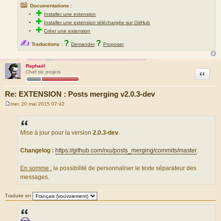
📖
Documentations :
✚
Installer une extension
✚
Installer une extension téléchargée sur GitHub
✚
Créer une extension
✍
?
?
Traductions :
Demander
Proposer
Raphaël
Citation
Chef de projets
Re: EXTENSION : Posts merging v2.0.3-dev
mer. 20 mai 2015 07:42
M
e
s
s
a
Mise à jour pour la version
2.0.3-dev
.
g
e
Changelog :
https://github.com/rxu/posts_merging/commits/master
.
En somme :
la possibilité de personnaliser le texte séparateur des
messages.
Traduire en