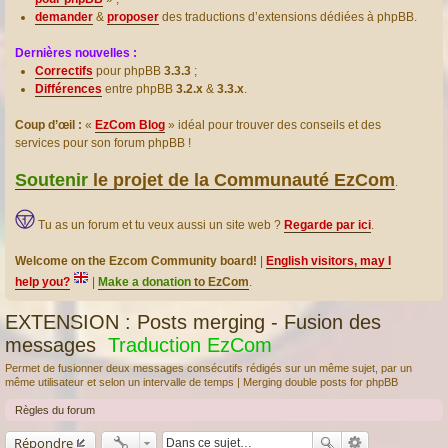
demander
&
proposer
des traductions d’extensions dédiées à phpBB.
Dernières nouvelles :
Correctifs
pour phpBB
3.3.3
;
Différences
entre phpBB
3.2.x
&
3.3.x
.
Coup d’œil :
«
EzCom Blog
» idéal pour trouver des conseils et des
services pour son forum phpBB !
Soutenir
le projet de la Communauté EzCom
.
Tu as un forum et tu veux aussi un site web ?
Regarde par ici
.
Welcome on the Ezcom Community board!
|
English visitors, may I
help you?
|
Make a donation
to EzCom
.
EXTENSION : Posts merging - Fusion des
messages
Traduction EzCom
Permet de fusionner deux messages consécutifs rédigés sur un même sujet, par un
même utilisateur et selon un intervalle de temps | Merging double posts for phpBB
Règles du forum
Répondre