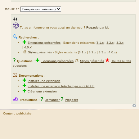
Traduire en
Tu as un forum et tu veux aussi un site web ?
Regarde par ici
.
🔍
Recherches :
✚
Extensions présentées
-
Extensions existantes (
3.1.x
|
3.2.x
|
3.3.x
|
4.0.x
)
🎨
Styles présentés
- Styles existants (
3.1.x
|
3.2.x
|
3.3.x
|
4.0.x
)
★
?
✚
🎨
Questions :
Extensions présentées
Styles présentés
Toutes autres
questions
📖
Documentations :
✚
Installer une extension
✚
Installer une extension téléchargée sur GitHub
✚
Créer une extension
✍
?
?
Traductions :
Demander
Proposer
Contenu publicitaire :