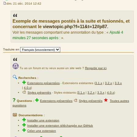
dim. 21 déc. 2014 12:42
M
e
s
s
Exemple de messages postés à la suite et fusionnés, et
a
g
concernant le
viewtopic.php?f=11&t=12#p87
.
e
Voir les messages comportant une annontation du type : «
Ajouté 4
minutes 27 secondes après :
».
Traduire en
Tu as un forum et tu veux aussi un site web ?
Regarde par ici
.
🔍
Recherches :
✚
Extensions présentées
-
Extensions existantes (
3.1.x
|
3.2.x
|
3.3.x
|
4.0.x
)
🎨
Styles présentés
- Styles existants (
3.1.x
|
3.2.x
|
3.3.x
|
4.0.x
)
★
?
✚
🎨
Questions :
Extensions présentées
Styles présentés
Toutes autres
questions
📖
Documentations :
✚
Installer une extension
✚
Installer une extension téléchargée sur GitHub
✚
Créer une extension