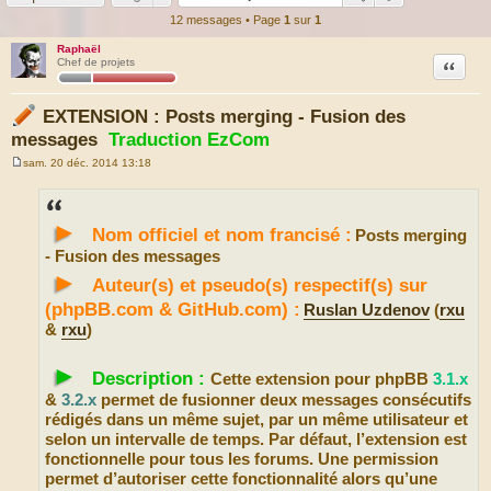
12 messages • Page
1
sur
1
Raphaël
Citation
Chef de projets
EXTENSION : Posts merging - Fusion des
messages
Traduction EzCom
sam. 20 déc. 2014 13:18
M
e
s
s
►
a
Nom officiel et nom francisé :
Posts merging
g
e
- Fusion des messages
►
Auteur(s) et pseudo(s) respectif(s) sur
(phpBB.com & GitHub.com) :
Ruslan Uzdenov
(
rxu
&
rxu
)
►
Description :
Cette extension pour phpBB
3.1.x
&
3.2.x
permet de fusionner deux messages consécutifs
rédigés dans un même sujet, par un même utilisateur et
selon un intervalle de temps. Par défaut, l’extension est
fonctionnelle pour tous les forums. Une permission
permet d’autoriser cette fonctionnalité alors qu’une