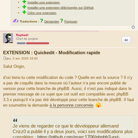
✚
Installer une extension
✚
Installer une extension téléchargée sur GitHub
✚
Créer une extension
✍
?
?
Traductions :
Demander
Proposer
Raphaël
Citation
Chef de projets
EXTENSION : Quickedit - Modification rapide
jeu. 2 avr. 2020 16:42
M
e
Salut Origin,
s
s
a
d’où tiens-tu cette modification du code ? Quelle en est la source ? Il n’y
g
a pas de coquille dans la mesure où l’auteur n’a pas encore publié de
e
version pour cette branche de phpBB. Aussi, il n’est pas indiqué dans le
premier message de ce sujet que cet outil est compatible avec phpBB
3.3.x puisqu’il n’a pas été développé pour cette branche de phpBB. Il faut
en soumettre la demande
à la personne concernée
.
Je viens de regarder ce que le développeur allemand
Crizz0 a publié il y a deux jours, voici ses modifications plus
complètes :
https://github.com/marc1706/phpbb3-ext- ...