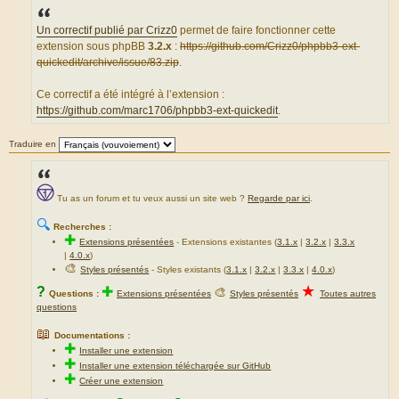
s
s
a
Un correctif publié par Crizz0
permet de faire fonctionner cette
g
extension sous phpBB
3.2.x
:
https://github.com/Crizz0/phpbb3-ext-
e
quickedit/archive/issue/83.zip
.
Ce correctif a été intégré à l’extension :
https://github.com/marc1706/phpbb3-ext-quickedit
.
Traduire en
Tu as un forum et tu veux aussi un site web ?
Regarde par ici
.
🔍
Recherches :
✚
Extensions présentées
-
Extensions existantes (
3.1.x
|
3.2.x
|
3.3.x
|
4.0.x
)
🎨
Styles présentés
- Styles existants (
3.1.x
|
3.2.x
|
3.3.x
|
4.0.x
)
★
?
✚
🎨
Questions :
Extensions présentées
Styles présentés
Toutes autres
questions
📖
Documentations :
✚
Installer une extension
✚
Installer une extension téléchargée sur GitHub
✚
Créer une extension