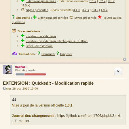
✚
Extensions présentées
-
Extensions existantes (
3.1.x
|
3.2.x
|
3.3.x
|
4.0.x
)
🎨
Styles présentés
- Styles existants (
3.1.x
|
3.2.x
|
3.3.x
|
4.0.x
)
★
?
✚
🎨
Questions :
Extensions présentées
Styles présentés
Toutes autres
questions
📖
Documentations :
✚
Installer une extension
✚
Installer une extension téléchargée sur GitHub
✚
Créer une extension
✍
?
?
Traductions :
Demander
Proposer
Raphaël
Citation
Chef de projets
EXTENSION : Quickedit - Modification rapide
mer. 28 oct. 2015 15:00
M
e
s
s
a
Mise à jour de la version officielle
1.0.1
.
g
e
Journal des changements :
https://github.com/marc1706/phpbb3-ext-
... f...master
.