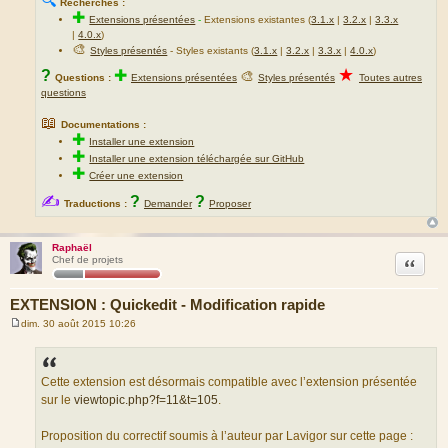
🔍
Recherches :
✚
Extensions présentées
-
Extensions existantes (
3.1.x
|
3.2.x
|
3.3.x
|
4.0.x
)
🎨
Styles présentés
- Styles existants (
3.1.x
|
3.2.x
|
3.3.x
|
4.0.x
)
★
?
✚
🎨
Questions :
Extensions présentées
Styles présentés
Toutes autres
questions
📖
Documentations :
✚
Installer une extension
✚
Installer une extension téléchargée sur GitHub
✚
Créer une extension
✍
?
?
Traductions :
Demander
Proposer
Raphaël
Citation
Chef de projets
EXTENSION : Quickedit - Modification rapide
dim. 30 août 2015 10:26
M
e
s
s
a
Cette extension est désormais compatible avec l’extension présentée
g
sur le
viewtopic.php?f=11&t=105
.
e
Proposition du correctif soumis à l’auteur par Lavigor sur cette page :