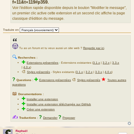
f=11&t=119#p359
.
Voir l'édition rapide disponible depuis le bouton "Modifier le message",
un premier clic active cette extension et un second clic affiche la page
classique d'édition du message.
Traduire en
Tu as un forum et tu veux aussi un site web ?
Regarde par ici
.
🔍
Recherches :
✚
Extensions présentées
-
Extensions existantes (
3.1.x
|
3.2.x
|
3.3.x
|
4.0.x
)
🎨
Styles présentés
- Styles existants (
3.1.x
|
3.2.x
|
3.3.x
|
4.0.x
)
★
?
✚
🎨
Questions :
Extensions présentées
Styles présentés
Toutes autres
questions
📖
Documentations :
✚
Installer une extension
✚
Installer une extension téléchargée sur GitHub
✚
Créer une extension
✍
?
?
Traductions :
Demander
Proposer
Raphaël