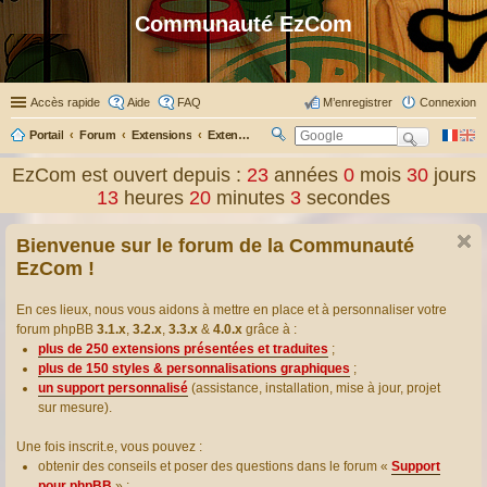
Communauté EzCom
Accès rapide
Aide
FAQ
M’enregistrer
Connexion
Portail
Forum
Extensions
Extensions présentées & traduites
R
ec
EzCom est ouvert depuis :
23
années
0
mois
30
jours
her
13
heures
20
minutes
4
secondes
ch
er
Bienvenue sur le forum de la Communauté
EzCom !
En ces lieux, nous vous aidons à mettre en place et à personnaliser votre
forum phpBB
3.1.x
,
3.2.x
,
3.3.x
&
4.0.x
grâce à :
plus de 250 extensions présentées et traduites
;
plus de 150 styles & personnalisations graphiques
;
un support personnalisé
(assistance, installation, mise à jour, projet
sur mesure).
Une fois inscrit.e, vous pouvez :
obtenir des conseils et poser des questions dans le forum «
Support
pour phpBB
» ;