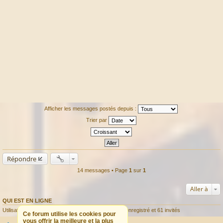
Afficher les messages postés depuis :
Trier par
Répondre
14 messages • Page
1
sur
1
Aller à
QUI EST EN LIGNE
Utilisateurs parcourant ce forum : Aucun utilisateur enregistré et 61 invités
Ce forum utilise les cookies pour
vous offrir la meilleure et la plus