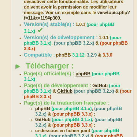
désactiver cette fonctionnalité. Les utilisateurs
doivent avoir la permission de modifier leur
message. Voir un exemple dans le
viewtopic.php?
f=11&t=119#p309
.
Version(s) stable(s) :
1.0.1
(pour phpBB
✔
3.1.x)
Version(s) de développement :
1.0.1
(pour
phpBB 3.1.x)
,
(pour phpBB 3.2.x)
&
(pour phpBB
3.3.x)
Compatible :
phpBB
3.1.12
,
3.2.9
&
3.3.0
►
Télécharger :
Page(s) officielle(s) :
phpBB
(pour phpBB
3.1.x)
Page(s) de développement :
GitHub
(pour
phpBB 3.1.x)
&
GitHub
(pour phpBB 3.2.x)
&
(pour
phpBB 3.3.x)
Page(s) de la traduction française :
phpBB
(pour phpBB 3.1.x)
,
(pour phpBB
3.2.x)
&
(pour phpBB 3.3.x)
;
GitHub
(pour phpBB 3.1.x)
,
(pour phpBB
3.2.x)
&
(pour phpBB 3.3.x)
;
ci-dessous en fichier joint
(pour phpBB
3.1.x)
,
(pour phpBB 3.2.x)
&
(pour phpBB