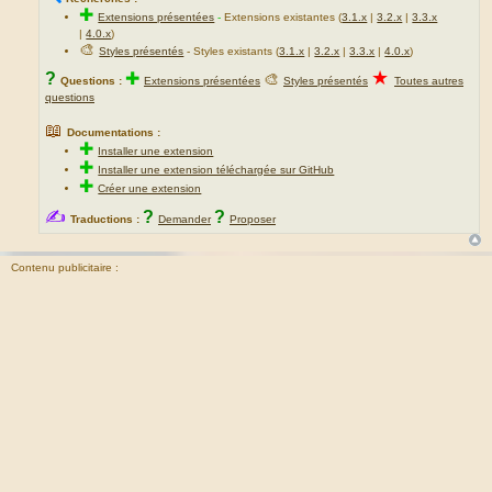
✚
Extensions présentées
-
Extensions existantes (
3.1.x
|
3.2.x
|
3.3.x
|
4.0.x
)
🎨
Styles présentés
- Styles existants (
3.1.x
|
3.2.x
|
3.3.x
|
4.0.x
)
★
?
✚
🎨
Questions :
Extensions présentées
Styles présentés
Toutes autres
questions
📖
Documentations :
✚
Installer une extension
✚
Installer une extension téléchargée sur GitHub
✚
Créer une extension
✍
?
?
Traductions :
Demander
Proposer
Contenu publicitaire :