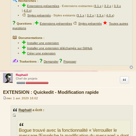
🔍
Recherches :
✚
Extensions présentées
-
Extensions existantes (
3.1.x
|
3.2.x
|
3.3.x
|
4.0.x
)
🎨
Styles présentés
- Styles existants (
3.1.x
|
3.2.x
|
3.3.x
|
4.0.x
)
★
?
✚
🎨
Questions :
Extensions présentées
Styles présentés
Toutes autres
questions
📖
Documentations :
✚
Installer une extension
✚
Installer une extension téléchargée sur GitHub
✚
Créer une extension
✍
?
?
Traductions :
Demander
Proposer
Raphaël
Citation
Chef de projets
EXTENSION : Quickedit - Modification rapide
mer. 1 avr. 2020 16:02
M
e
s
Raphaël
a écrit :
s
a
S
g
e
o
Bogue trouvé avec la fonctionnalité « Verrouiller le
u
message [Empêche la modification du message] » dont
r