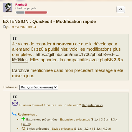
Raphaël
Citation
Chef de projets
EXTENSION : Quickedit - Modification rapide
jeu. 9 avr. 2020 09:24
M
e
s
s
Je viens de regarder
à nouveau
ce que le développeur
a
g
allemand Crizz0 a publié hier, voici les modifications plus
e
complètes :
https://github.com/marc1706/phpbb3-ext- ...
l/90/files
. Elles apportent la compatibilité avec phpBB
3.3.x
.
L’archive
mentionnée dans mon précédent message a été
mise à jour.
Traduire en
Tu as un forum et tu veux aussi un site web ?
Regarde par ici
.
🔍
Recherches :
✚
Extensions présentées
-
Extensions existantes (
3.1.x
|
3.2.x
|
3.3.x
|
4.0.x
)
🎨
Styles présentés
- Styles existants (
3.1.x
|
3.2.x
|
3.3.x
|
4.0.x
)