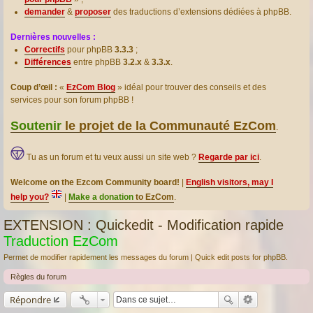
demander
&
proposer
des traductions d’extensions dédiées à phpBB.
Dernières nouvelles :
Correctifs
pour phpBB
3.3.3
;
Différences
entre phpBB
3.2.x
&
3.3.x
.
Coup d’œil :
«
EzCom Blog
» idéal pour trouver des conseils et des
services pour son forum phpBB !
Soutenir
le projet de la Communauté EzCom
.
Tu as un forum et tu veux aussi un site web ?
Regarde par ici
.
Welcome on the Ezcom Community board!
|
English visitors, may I
help you?
|
Make a donation
to EzCom
.
EXTENSION : Quickedit - Modification rapide
Traduction EzCom
Permet de modifier rapidement les messages du forum | Quick edit posts for phpBB.
Règles du forum
Répondre