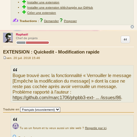
✚
Installer une extension
✚
Installer une extension téléchargée sur GitHub
✚
Créer une extension
✍
?
?
Traductions :
Demander
Proposer
Raphaël
Citation
Chef de projets
EXTENSION : Quickedit - Modification rapide
ven. 20 juil. 2018 15:46
M
e
s
s
Bogue trouvé avec la fonctionnalité « Verrouiller le message
a
g
[Empêche la modification du message] » dont la case ne
e
reste pas cochée après avoir verrouillé un message.
Problème rapporté à l’auteur :
https://github.com/marc1706/phpbb3-ext- ... /issues/86
.
Traduire en
Tu as un forum et tu veux aussi un site web ?
Regarde par ici
.