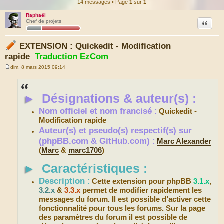
14 messages • Page
1
sur
1
Raphaël
Citation
Chef de projets
EXTENSION : Quickedit - Modification
rapide
Traduction EzCom
dim. 8 mars 2015 09:14
M
e
s
s
►
Désignations & auteur(s) :
a
g
e
Nom officiel et nom francisé :
Quickedit -
Modification rapide
Auteur(s) et pseudo(s) respectif(s) sur
(phpBB.com & GitHub.com) :
Marc Alexander
(
Marc
&
marc1706
)
►
Caractéristiques :
Description :
Cette extension pour phpBB
3.1.x
,
3.2.x
&
3.3.x
permet de modifier rapidement les
messages du forum. Il est possible d’activer cette
fonctionnalité pour tous les forums. Sur la page
des paramètres du forum il est possible de