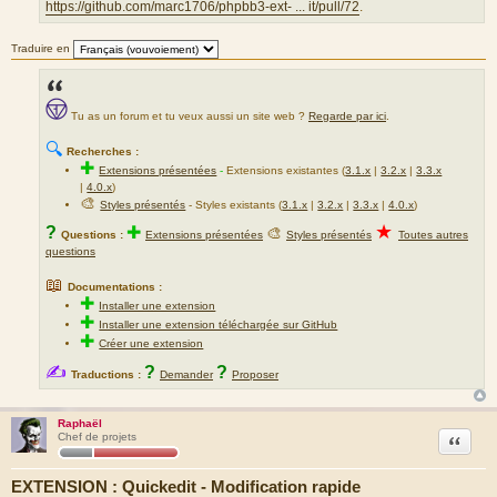
https://github.com/marc1706/phpbb3-ext- ... it/pull/72
.
Traduire en
Tu as un forum et tu veux aussi un site web ?
Regarde par ici
.
🔍
Recherches :
✚
Extensions présentées
-
Extensions existantes (
3.1.x
|
3.2.x
|
3.3.x
|
4.0.x
)
🎨
Styles présentés
- Styles existants (
3.1.x
|
3.2.x
|
3.3.x
|
4.0.x
)
★
?
✚
🎨
Questions :
Extensions présentées
Styles présentés
Toutes autres
questions
📖
Documentations :
✚
Installer une extension
✚
Installer une extension téléchargée sur GitHub
✚
Créer une extension
✍
?
?
Traductions :
Demander
Proposer
Raphaël
Citation
Chef de projets
EXTENSION : Quickedit - Modification rapide