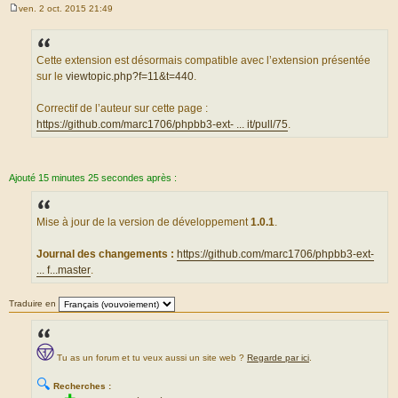
ven. 2 oct. 2015 21:49
M
e
s
s
a
Cette extension est désormais compatible avec l’extension présentée
g
sur le
viewtopic.php?f=11&t=440
.
e
Correctif de l’auteur sur cette page :
https://github.com/marc1706/phpbb3-ext- ... it/pull/75
.
Ajouté 15 minutes 25 secondes après :
Mise à jour de la version de développement
1.0.1
.
Journal des changements :
https://github.com/marc1706/phpbb3-ext-
... f...master
.
Traduire en
Tu as un forum et tu veux aussi un site web ?
Regarde par ici
.
🔍
Recherches :