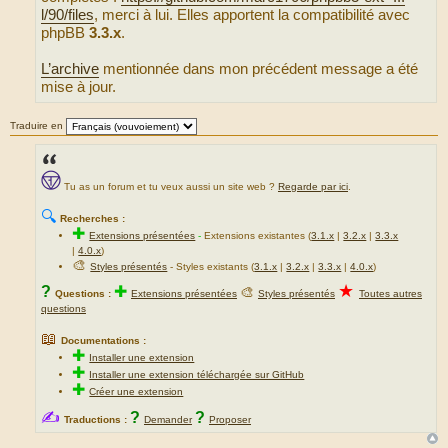
l/90/files
, merci à lui. Elles apportent la compatibilité avec
phpBB
3.3.x
.
L’archive
mentionnée dans mon précédent message a été
mise à jour.
Traduire en
Tu as un forum et tu veux aussi un site web ?
Regarde par ici
.
🔍
Recherches :
✚
Extensions présentées
-
Extensions existantes (
3.1.x
|
3.2.x
|
3.3.x
|
4.0.x
)
🎨
Styles présentés
- Styles existants (
3.1.x
|
3.2.x
|
3.3.x
|
4.0.x
)
★
?
✚
🎨
Questions :
Extensions présentées
Styles présentés
Toutes autres
questions
📖
Documentations :
✚
Installer une extension
✚
Installer une extension téléchargée sur GitHub
✚
Créer une extension
✍
?
?
Traductions :
Demander
Proposer