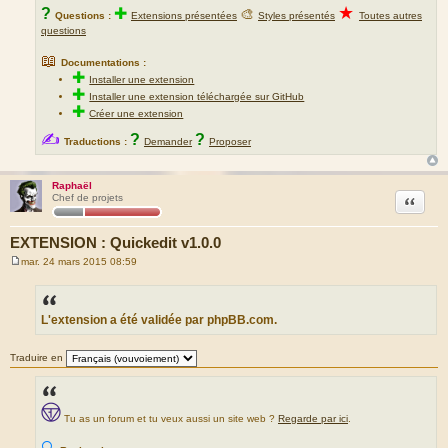
★
?
✚
🎨
Questions :
Extensions présentées
Styles présentés
Toutes autres
questions
📖
Documentations :
✚
Installer une extension
✚
Installer une extension téléchargée sur GitHub
✚
Créer une extension
✍
?
?
Traductions :
Demander
Proposer
Raphaël
Citation
Chef de projets
EXTENSION : Quickedit v1.0.0
mar. 24 mars 2015 08:59
M
e
s
s
a
L'extension a été validée par phpBB.com.
g
e
Traduire en
Tu as un forum et tu veux aussi un site web ?
Regarde par ici
.