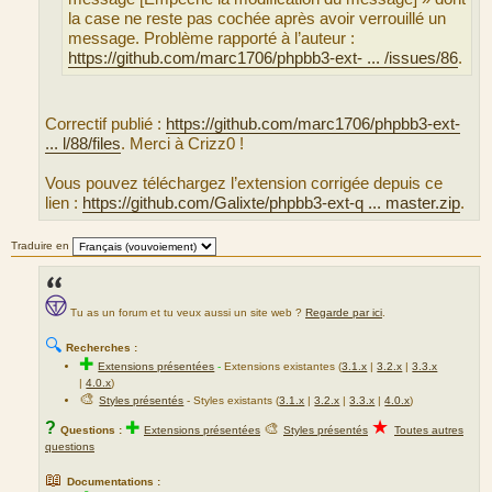
la case ne reste pas cochée après avoir verrouillé un
c
message. Problème rapporté à l’auteur :
e
https://github.com/marc1706/phpbb3-ext- ... /issues/86
.
d
u
m
e
Correctif publié :
https://github.com/marc1706/phpbb3-ext-
s
... l/88/files
. Merci à Crizz0 !
s
a
Vous pouvez téléchargez l’extension corrigée depuis ce
g
lien :
https://github.com/Galixte/phpbb3-ext-q ... master.zip
.
e
Traduire en
Tu as un forum et tu veux aussi un site web ?
Regarde par ici
.
🔍
Recherches :
✚
Extensions présentées
-
Extensions existantes (
3.1.x
|
3.2.x
|
3.3.x
|
4.0.x
)
🎨
Styles présentés
- Styles existants (
3.1.x
|
3.2.x
|
3.3.x
|
4.0.x
)
★
?
✚
🎨
Questions :
Extensions présentées
Styles présentés
Toutes autres
questions
📖
Documentations :