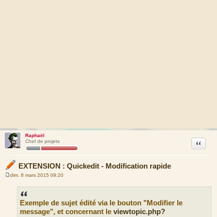
Raphaël
Citation
Chef de projets
EXTENSION : Quickedit - Modification rapide
dim. 8 mars 2015 09:20
M
e
s
s
Exemple de sujet édité via le bouton "Modifier le
a
g
message", et concernant le
viewtopic.php?
e