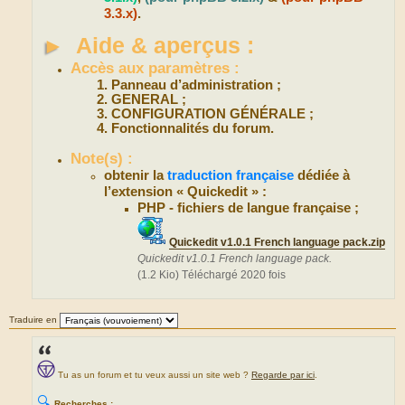
3.3.x)
.
►
Aide & aperçus :
Accès aux paramètres :
Panneau d’administration ;
GENERAL ;
CONFIGURATION GÉNÉRALE ;
Fonctionnalités du forum.
Note(s) :
obtenir la
traduction française
dédiée à
l’extension « Quickedit » :
PHP - fichiers de langue française ;
Quickedit v1.0.1 French language pack.zip
Quickedit v1.0.1 French language pack.
(1.2 Kio) Téléchargé 2020 fois
Traduire en
Tu as un forum et tu veux aussi un site web ?
Regarde par ici
.
🔍
Recherches :