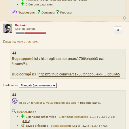
✚
Créer une extension
✍
?
?
Traductions :
Demander
Proposer
Raphaël
Citation
Chef de projets
mar. 24 mars 2015 08:59
M
e
s
s
a
Bug rapporté ici :
https://github.com/marc1706/phpbb3-ext- ...
g
/issues/64
e
Bug corrigé ici :
https://github.com/marc1706/phpbb3-ext- ... it/pull/65
Traduire en
Tu as un forum et tu veux aussi un site web ?
Regarde par ici
.
🔍
Recherches :
✚
Extensions présentées
-
Extensions existantes (
3.1.x
|
3.2.x
|
3.3.x
|
4.0.x
)
🎨
Styles présentés
- Styles existants (
3.1.x
|
3.2.x
|
3.3.x
|
4.0.x
)