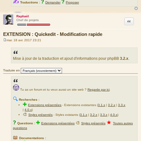
✍
?
?
Traductions :
Demander
Proposer
Raphaël
Citation
Chef de projets
EXTENSION : Quickedit - Modification rapide
mar. 18 avr. 2017 23:21
M
e
s
s
a
Mise à jour de la traduction et ajout d'informations pour phpBB
3.2.x
.
g
e
Traduire en
Tu as un forum et tu veux aussi un site web ?
Regarde par ici
.
🔍
Recherches :
✚
Extensions présentées
-
Extensions existantes (
3.1.x
|
3.2.x
|
3.3.x
|
4.0.x
)
🎨
Styles présentés
- Styles existants (
3.1.x
|
3.2.x
|
3.3.x
|
4.0.x
)
★
?
✚
🎨
Questions :
Extensions présentées
Styles présentés
Toutes autres
questions
📖
Documentations :