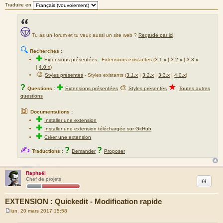
Traduire en
Tu as un forum et tu veux aussi un site web ?
Regarde par ici
.
🔍
Recherches :
✚
Extensions présentées
-
Extensions existantes (
3.1.x
|
3.2.x
|
3.3.x
|
4.0.x
)
🎨
Styles présentés
- Styles existants (
3.1.x
|
3.2.x
|
3.3.x
|
4.0.x
)
★
?
✚
🎨
Questions :
Extensions présentées
Styles présentés
Toutes autres
questions
📖
Documentations :
✚
Installer une extension
✚
Installer une extension téléchargée sur GitHub
✚
Créer une extension
✍
?
?
Traductions :
Demander
Proposer
Raphaël
Citation
Chef de projets
EXTENSION : Quickedit - Modification rapide
lun. 20 mars 2017 15:58
M
e