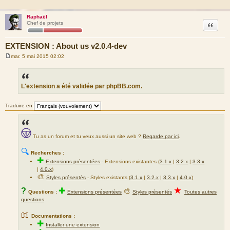
Raphaël
Citation
Chef de projets
EXTENSION : About us v2.0.4-dev
mar. 5 mai 2015 02:02
M
e
s
s
a
L'extension a été validée par phpBB.com.
g
e
Traduire en
Tu as un forum et tu veux aussi un site web ?
Regarde par ici
.
🔍
Recherches :
✚
Extensions présentées
-
Extensions existantes (
3.1.x
|
3.2.x
|
3.3.x
|
4.0.x
)
🎨
Styles présentés
- Styles existants (
3.1.x
|
3.2.x
|
3.3.x
|
4.0.x
)
★
?
✚
🎨
Questions :
Extensions présentées
Styles présentés
Toutes autres
questions
📖
Documentations :
✚
Installer une extension