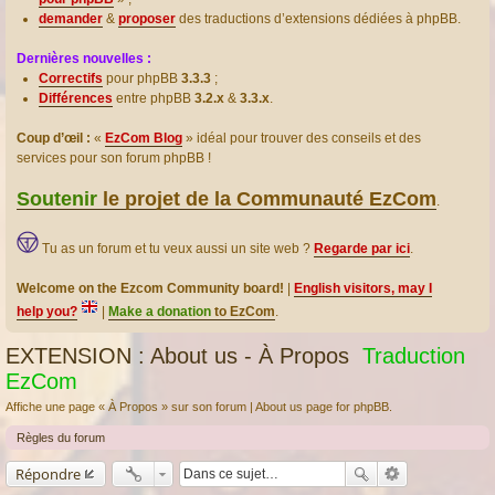
demander
&
proposer
des traductions d’extensions dédiées à phpBB.
Dernières nouvelles :
Correctifs
pour phpBB
3.3.3
;
Différences
entre phpBB
3.2.x
&
3.3.x
.
Coup d’œil :
«
EzCom Blog
» idéal pour trouver des conseils et des
services pour son forum phpBB !
Soutenir
le projet de la Communauté EzCom
.
Tu as un forum et tu veux aussi un site web ?
Regarde par ici
.
Welcome on the Ezcom Community board!
|
English visitors, may I
help you?
|
Make a donation
to EzCom
.
EXTENSION : About us - À Propos
Traduction
EzCom
Affiche une page « À Propos » sur son forum | About us page for phpBB.
Règles du forum
Répondre