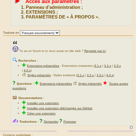
►
Accès aux paramètres :
Panneau d’administration ;
EXTENSIONS ;
PARAMÈTRES DE « À PROPOS ».
Traduire en
Tu as un forum et tu veux aussi un site web ?
Regarde par ici
.
🔍
Recherches :
✚
Extensions présentées
-
Extensions existantes (
3.1.x
|
3.2.x
|
3.3.x
|
4.0.x
)
🎨
Styles présentés
- Styles existants (
3.1.x
|
3.2.x
|
3.3.x
|
4.0.x
)
★
?
✚
🎨
Questions :
Extensions présentées
Styles présentés
Toutes autres
questions
📖
Documentations :
✚
Installer une extension
✚
Installer une extension téléchargée sur GitHub
✚
Créer une extension
✍
?
?
Traductions :
Demander
Proposer
Contenu publicitaire :