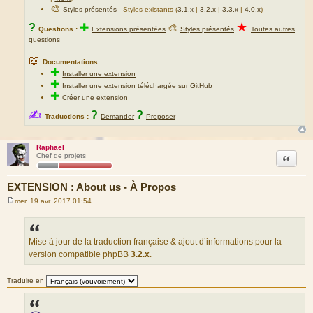
🎨
Styles présentés
- Styles existants (
3.1.x
|
3.2.x
|
3.3.x
|
4.0.x
)
★
?
✚
🎨
Questions :
Extensions présentées
Styles présentés
Toutes autres
questions
📖
Documentations :
✚
Installer une extension
✚
Installer une extension téléchargée sur GitHub
✚
Créer une extension
✍
?
?
Traductions :
Demander
Proposer
Raphaël
Citation
Chef de projets
EXTENSION : About us - À Propos
mer. 19 avr. 2017 01:54
M
e
s
s
a
Mise à jour de la traduction française & ajout d’informations pour la
g
version compatible phpBB
3.2.x
.
e
Traduire en