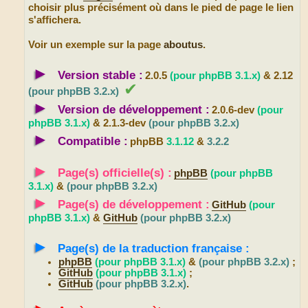
choisir plus précisément où dans le pied de page le lien
s'affichera.
Voir un exemple sur la page
aboutus
.
►
Version stable :
2.0.5
(pour phpBB 3.1.x)
& 2.12
✔
(pour phpBB 3.2.x)
►
Version de développement :
2.0.6-dev
(pour
phpBB 3.1.x)
& 2.1.3-dev
(pour phpBB 3.2.x)
►
Compatible :
phpBB
3.1.12
&
3.2.2
►
Page(s) officielle(s) :
phpBB
(pour phpBB
3.1.x)
&
(pour phpBB 3.2.x)
►
Page(s) de développement :
GitHub
(pour
phpBB 3.1.x)
&
GitHub
(pour phpBB 3.2.x)
►
Page(s) de la traduction française :
phpBB
(pour phpBB 3.1.x)
&
(pour phpBB 3.2.x)
;
GitHub
(pour phpBB 3.1.x)
;
GitHub
(pour phpBB 3.2.x)
.