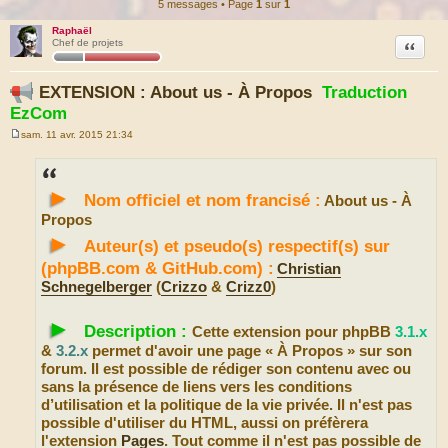
5 messages • Page
1
sur
1
Raphaël
Citation
Chef de projets
EXTENSION : About us - À Propos
Traduction
EzCom
sam. 11 avr. 2015 21:34
M
e
s
s
►
a
Nom officiel et nom francisé :
About us - À
g
e
Propos
►
Auteur(s) et pseudo(s) respectif(s) sur
(phpBB.com & GitHub.com) :
Christian
Schnegelberger
(
Crizzo
&
Crizz0
)
►
Description :
Cette extension pour phpBB
3.1.x
&
3.2.x
permet d'avoir une page « À Propos » sur son
forum. Il est possible de rédiger son contenu avec ou
sans la présence de liens vers les conditions
d’utilisation et la politique de la vie privée. Il n'est pas
possible d'utiliser du HTML, aussi on préfèrera
l'extension
Pages
. Tout comme il n'est pas possible de