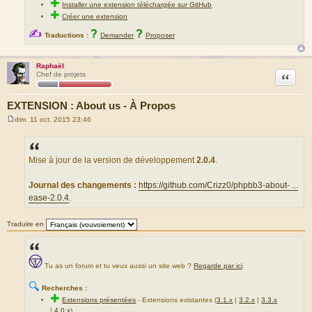
✚
Installer une extension téléchargée sur GitHub
✚
Créer une extension
✍
?
?
Traductions :
Demander
Proposer
Raphaël
Citation
Chef de projets
EXTENSION : About us - À Propos
dim. 11 oct. 2015 23:46
M
e
s
s
a
Mise à jour de la version de développement
2.0.4
.
g
e
Journal des changements :
https://github.com/Crizz0/phpbb3-about- ...
ease-2.0.4
.
Traduire en
Tu as un forum et tu veux aussi un site web ?
Regarde par ici
.
🔍
Recherches :
✚
Extensions présentées
-
Extensions existantes (
3.1.x
|
3.2.x
|
3.3.x
|
4.0.x
)