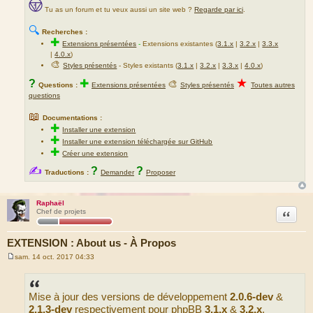
Tu as un forum et tu veux aussi un site web ?
Regarde par ici
.
🔍
Recherches :
✚
Extensions présentées
-
Extensions existantes (
3.1.x
|
3.2.x
|
3.3.x
|
4.0.x
)
🎨
Styles présentés
- Styles existants (
3.1.x
|
3.2.x
|
3.3.x
|
4.0.x
)
★
?
✚
🎨
Questions :
Extensions présentées
Styles présentés
Toutes autres
questions
📖
Documentations :
✚
Installer une extension
✚
Installer une extension téléchargée sur GitHub
✚
Créer une extension
✍
?
?
Traductions :
Demander
Proposer
Raphaël
Citation
Chef de projets
EXTENSION : About us - À Propos
sam. 14 oct. 2017 04:33
M
e
s
s
Mise à jour des versions de développement
2.0.6-dev
&
a
g
2.1.3-dev
respectivement pour phpBB
3.1.x
&
3.2.x
.