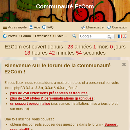
Communauté EzCom
Accès rapide
Aide
FAQ
M’enregistrer
Connexion
Portail
Forum
Extensions
Extensions présentées & traduites
R
ec
EzCom est ouvert depuis :
23
années
1
mois
0
jours
her
18
heures
42
minutes
54
secondes
ch
er
Bienvenue sur le forum de la Communauté
EzCom !
En ces lieux, nous vous aidons à mettre en place et à personnaliser votre
forum phpBB
3.1.x
,
3.2.x
,
3.3.x
&
4.0.x
grâce à :
plus de 250 extensions présentées et traduites
;
plus de 150 styles & personnalisations graphiques
;
un support personnalisé
(assistance, installation, mise à jour, projet
sur mesure).
Une fois inscrit.e, vous pouvez :
obtenir des conseils et poser des questions dans le forum «
Support
pour phpBB
» ;