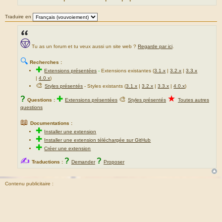
e
Traduire en
Tu as un forum et tu veux aussi un site web ?
Regarde par ici
.
🔍
Recherches :
✚
Extensions présentées
-
Extensions existantes (
3.1.x
|
3.2.x
|
3.3.x
|
4.0.x
)
🎨
Styles présentés
- Styles existants (
3.1.x
|
3.2.x
|
3.3.x
|
4.0.x
)
★
?
✚
🎨
Questions :
Extensions présentées
Styles présentés
Toutes autres
questions
📖
Documentations :
✚
Installer une extension
✚
Installer une extension téléchargée sur GitHub
✚
Créer une extension
✍
?
?
Traductions :
Demander
Proposer
Contenu publicitaire :