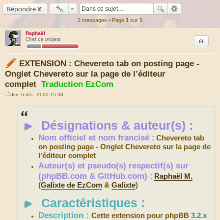
Répondre
2 messages • Page
1
sur
1
Raphaël
Citation
Chef de projets
EXTENSION : Chevereto tab on posting page -
Onglet Chevereto sur la page de l’éditeur
complet
Traduction EzCom
dim. 6 déc. 2020 15:33
M
e
s
s
►
Désignations & auteur(s) :
a
g
e
Nom officiel et nom francisé :
Chevereto tab
on posting page - Onglet Chevereto sur la page de
l’éditeur complet
Auteur(s) et pseudo(s) respectif(s) sur
(phpBB.com & GitHub.com) :
Raphaël M.
(
Galixte de EzCom
&
Galixte
)
►
Caractéristiques :
Description :
Cette extension pour phpBB
3.2.x