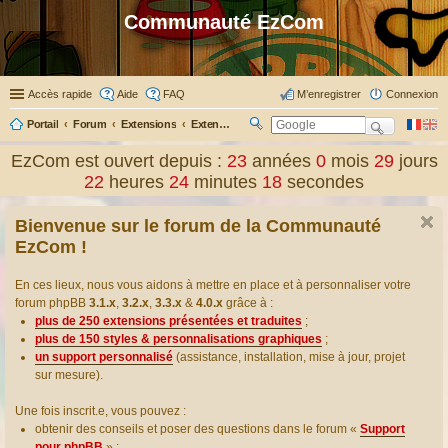
Communauté EzCom
Accès rapide
Aide
FAQ
M’enregistrer
Connexion
Portail
Forum
Extensions
Extensions présentées & traduites
R
ec
EzCom est ouvert depuis :
23
années
0
mois
29
jours
her
22
heures
24
minutes
19
secondes
ch
er
Bienvenue sur le forum de la Communauté
EzCom !
En ces lieux, nous vous aidons à mettre en place et à personnaliser votre
forum phpBB
3.1.x
,
3.2.x
,
3.3.x
&
4.0.x
grâce à :
plus de 250 extensions présentées et traduites
;
plus de 150 styles & personnalisations graphiques
;
un support personnalisé
(assistance, installation, mise à jour, projet
sur mesure).
Une fois inscrit.e, vous pouvez :
obtenir des conseils et poser des questions dans le forum «
Support
pour phpBB
» ;