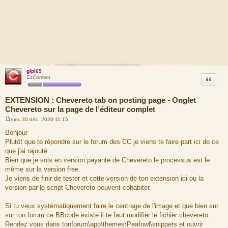
gipi69
Citation
EzComien
EXTENSION : Chevereto tab on posting page - Onglet
Chevereto sur la page de l’éditeur complet
mer. 30 déc. 2020 11:15
M
e
Bonjour
s
Plutôt que te répondre sur le forum des CC je viens te faire part ici de ce
s
a
que j'ai rajouté.
g
Bien que je sois en version payante de Chevereto le processus est le
e
même sur la version free.
Je viens de finir de tester et cette version de ton extension ici ou la
version par le script Chevereto peuvent cohabiter.
Si tu veux systématiquement faire le centrage de l'image et que bien sur
sur ton forum ce BBcode existe il te faut modifier le fichier chevereto.
Rendez vous dans tonforum\app\themes\Peafowl\snippets et ouvrir