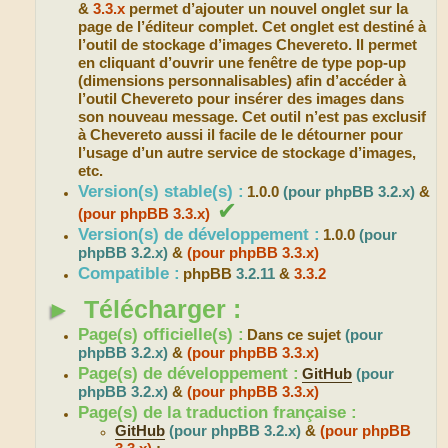
&
3.3.x
permet d’ajouter un nouvel onglet sur la
page de l’éditeur complet. Cet onglet est destiné à
l’outil de stockage d’images Chevereto. Il permet
en cliquant d’ouvrir une fenêtre de type pop-up
(dimensions personnalisables) afin d’accéder à
l’outil Chevereto pour insérer des images dans
son nouveau message. Cet outil n’est pas exclusif
à Chevereto aussi il facile de le détourner pour
l’usage d’un autre service de stockage d’images,
etc.
Version(s) stable(s) :
1.0.0
(pour phpBB 3.2.x)
&
✔
(pour phpBB 3.3.x)
Version(s) de développement :
1.0.0
(pour
phpBB 3.2.x)
&
(pour phpBB 3.3.x)
Compatible :
phpBB
3.2.11
&
3.3.2
►
Télécharger :
Page(s) officielle(s) :
Dans ce sujet
(pour
phpBB 3.2.x)
&
(pour phpBB 3.3.x)
Page(s) de développement :
GitHub
(pour
phpBB 3.2.x)
&
(pour phpBB 3.3.x)
Page(s) de la traduction française :
GitHub
(pour phpBB 3.2.x)
&
(pour phpBB