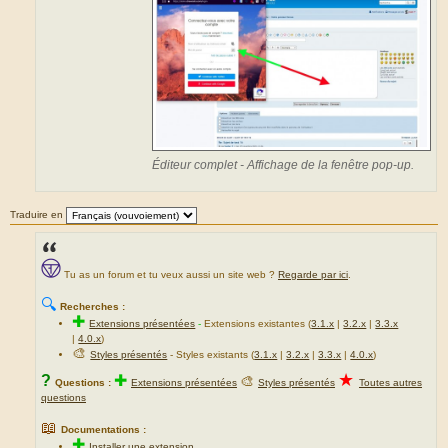
Éditeur complet - Affichage de la fenêtre pop-up.
Traduire en
Tu as un forum et tu veux aussi un site web ?
Regarde par ici
.
🔍
Recherches :
✚
Extensions présentées
-
Extensions existantes (
3.1.x
|
3.2.x
|
3.3.x
|
4.0.x
)
🎨
Styles présentés
- Styles existants (
3.1.x
|
3.2.x
|
3.3.x
|
4.0.x
)
★
?
✚
🎨
Questions :
Extensions présentées
Styles présentés
Toutes autres
questions
📖
Documentations :
✚
Installer une extension