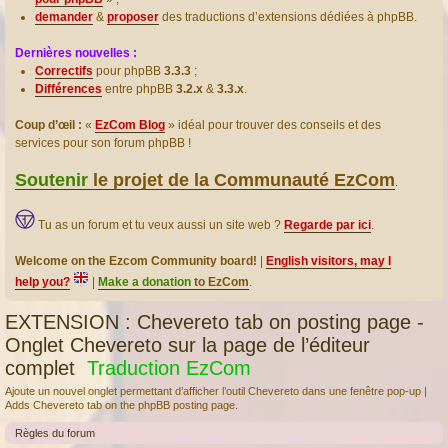
demander
&
proposer
des traductions d’extensions dédiées à phpBB.
Dernières nouvelles :
Correctifs
pour phpBB
3.3.3
;
Différences
entre phpBB
3.2.x
&
3.3.x
.
Coup d’œil :
«
EzCom Blog
» idéal pour trouver des conseils et des
services pour son forum phpBB !
Soutenir
le projet de la Communauté EzCom
.
Tu as un forum et tu veux aussi un site web ?
Regarde par ici
.
Welcome on the Ezcom Community board!
|
English visitors, may I
help you?
|
Make a donation
to EzCom
.
EXTENSION : Chevereto tab on posting page -
Onglet Chevereto sur la page de l’éditeur
complet
Traduction EzCom
Ajoute un nouvel onglet permettant d’afficher l’outil Chevereto dans une fenêtre pop-up |
Adds Chevereto tab on the phpBB posting page.
Règles du forum