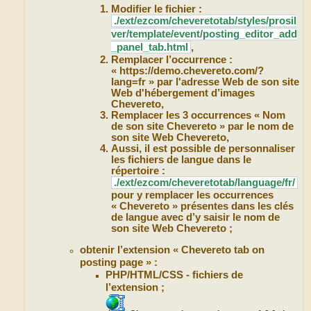
Modifier le fichier :
./ext/ezcom/cheveretotab/styles/prosil
ver/template/event/posting_editor_add
_panel_tab.html
,
Remplacer l’occurrence :
« https://demo.chevereto.com/?
lang=fr » par l'adresse Web de son site
Web d'hébergement d’images
Chevereto,
Remplacer les 3 occurrences « Nom
de son site Chevereto » par le nom de
son site Web Chevereto,
Aussi, il est possible de personnaliser
les fichiers de langue dans le
répertoire :
./ext/ezcom/cheveretotab/language/fr/
pour y remplacer les occurrences
« Chevereto » présentes dans les clés
de langue avec d’y saisir le nom de
son site Web Chevereto ;
obtenir l’extension « Chevereto tab on
posting page » :
PHP/HTML/CSS - fichiers de
l’extension ;