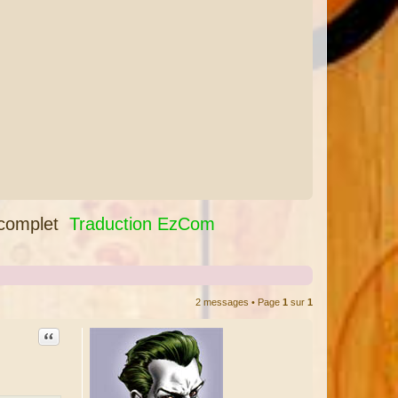
 complet
Traduction EzCom
2 messages • Page
1
sur
1
Citation