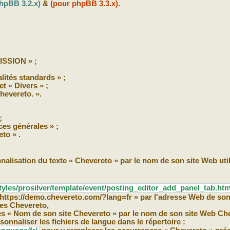
hpBB 3.2.x)
&
(pour phpBB 3.3.x)
.
SSION » ;
lités standards » ;
et « Divers » ;
hevereto. ».
;
ces générales » ;
to » .
nalisation du texte « Chevereto » par le nom de son site Web uti
tyles/prosilver/template/event/posting_editor_add_panel_tab.htm
https://demo.chevereto.com/?lang=fr » par l'adresse Web de son
es Chevereto,
s « Nom de son site Chevereto » par le nom de son site Web Ch
rsonnaliser les fichiers de langue dans le répertoire :