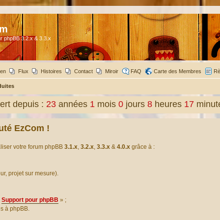
om
r phpBB 3.2.x & 3.3.x
ien
Flux
Histoires
Contact
Miroir
FAQ
Carte des Membres
Rè
duites
rt depuis :
23
années
1
mois
0
jours
8
heures
17
minut
uté EzCom !
aliser votre forum phpBB
3.1.x
,
3.2.x
,
3.3.x
&
4.0.x
grâce à :
our, projet sur mesure).
Support pour phpBB
» ;
es à phpBB.