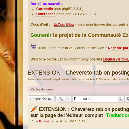
Dernières nouvelles :
Correctifs
pour phpBB
3.3.3
;
Différences
entre phpBB
3.2.x
&
3.3.x
.
Coup d’œil :
«
EzCom Blog
» idéal pour trouver des conseils 
Soutenir
le projet de la Communauté 
Tu as un forum et tu veux aussi un site web ?
Regarde par 
Welcome on the Ezcom Community board!
|
English visitors
EXTENSION : Chevereto tab on posting 
Ajoute un nouvel onglet permettant d’afficher l’outil Chevereto dans une
Règles du forum
Répondre
EXTENSION : Chevereto tab on posting
sur la page de l’éditeur complet
Traducti
par
Raphaël
»
dim. 6 déc. 2020 15:33
M
e