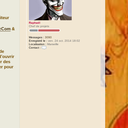
iteur
Raphaël
Chef de projets
EzCom
&
Messages :
3090
Enregistré le :
ven. 24 oct. 2014 18:02
Localisation :
Marseille
Contact :
de
C
o
d’ouvrir
n
er des
t
a
er pour
c
t
e
r
R
a
p
h
a
ë
l