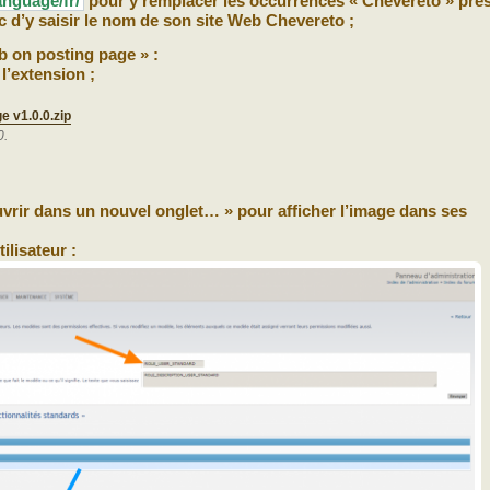
anguage/fr/
pour y remplacer les occurrences « Chevereto » pré
c d’y saisir le nom de son site Web Chevereto ;
b on posting page » :
l’extension ;
e v1.0.0.zip
0.
Ouvrir dans un nouvel onglet… » pour afficher l’image dans ses
ilisateur :