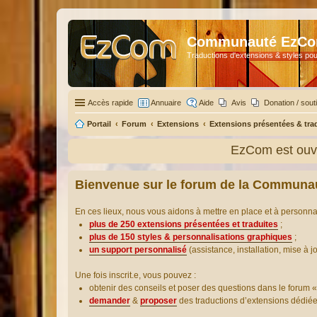
Communauté EzC
Traductions d'extensions & styles pou
Accès rapide
Annuaire
Aide
Avis
Donation / sout
Portail
Forum
Extensions
Extensions présentées & tra
EzCom est ouve
Bienvenue sur le forum de la Communa
En ces lieux, nous vous aidons à mettre en place et à personn
plus de 250 extensions présentées et traduites
;
plus de 150 styles & personnalisations graphiques
;
un support personnalisé
(assistance, installation, mise à j
Une fois inscrit.e, vous pouvez :
obtenir des conseils et poser des questions dans le forum «
demander
&
proposer
des traductions d’extensions dédié