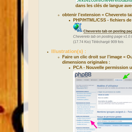
./ext/ezcom/cheveretotab/l
dans les clés de langue ave
obtenir l’extension « Chevereto ta
PHP/HTML/CSS - fichiers de 
Chevereto tab on posting pag
Chevereto tab on posting page v1.0.
(17.74 Kio) Téléchargé 909 fois
Illustration(s) :
Faire un clic droit sur l’image « 
dimensions originales :
PCA - Nouvelle permission ut