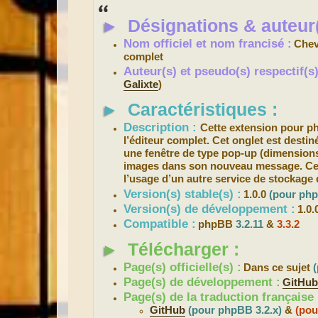
s
s
►
Désignations & auteur(
a
g
e
Nom officiel et nom francisé :
Chev
complet
Auteur(s) et pseudo(s) respectif(
Galixte
)
►
Caractéristiques :
Description :
Cette extension pour 
l’éditeur complet. Cet onglet est destin
une fenêtre de type pop-up (dimensions 
images dans son nouveau message. Cet ou
l’usage d’un autre service de stockage 
Version(s) stable(s) :
1.0.0
(pour php
Version(s) de développement :
1.0.
Compatible :
phpBB
3.2.11
&
3.3.2
►
Télécharger :
Page(s) officielle(s) :
Dans ce sujet
Page(s) de développement :
GitHu
Page(s) de la traduction française 
GitHub
(pour phpBB 3.2.x)
&
(pou