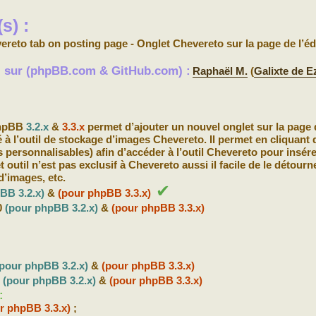
s) :
ereto tab on posting page - Onglet Chevereto sur la page de l’éd
s) sur (phpBB.com & GitHub.com) :
Raphaël M.
(
Galixte de 
phpBB
3.2.x
&
3.3.x
permet d’ajouter un nouvel onglet sur la page 
é à l’outil de stockage d’images Chevereto. Il permet en cliquant 
personnalisables) afin d’accéder à l’outil Chevereto pour insér
til n’est pas exclusif à Chevereto aussi il facile de le détourn
d’images, etc.
✔
BB 3.2.x)
&
(pour phpBB 3.3.x)
0
(pour phpBB 3.2.x)
&
(pour phpBB 3.3.x)
(pour phpBB 3.2.x)
&
(pour phpBB 3.3.x)
b
(pour phpBB 3.2.x)
&
(pour phpBB 3.3.x)
:
r phpBB 3.3.x)
;