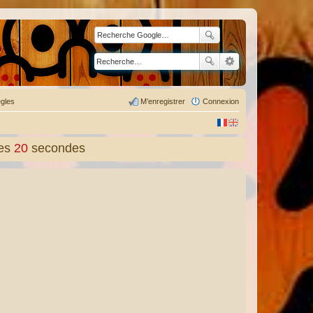
gles
M’enregistrer
Connexion
es
21
secondes