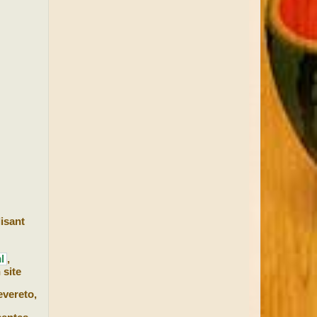
lisant
l
,
 site
evereto,