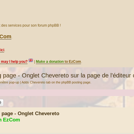
et des services pour son forum phpBB !
EzCom
.
ici
.
, may I help you?
|
Make a donation
to EzCom
.
page - Onglet Chevereto sur la page de l’éditeur
 fenêtre pop-up | Adds Chevereto tab on the phpBB posting page.
 page - Onglet Chevereto
on EzCom