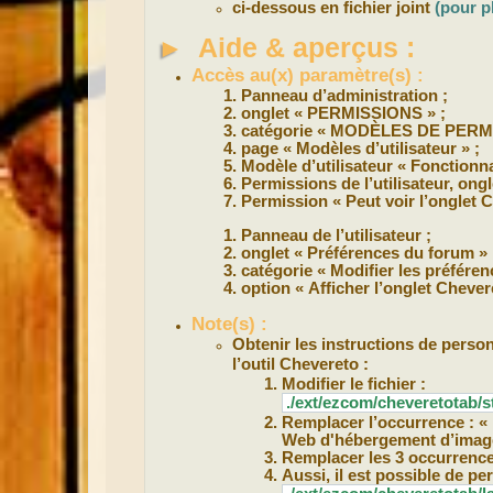
ci-dessous en fichier joint
(pour p
►
Aide & aperçus :
Accès au(x) paramètre(s) :
Panneau d’administration ;
onglet « PERMISSIONS » ;
catégorie « MODÈLES DE PERMI
page « Modèles d’utilisateur » ;
Modèle d’utilisateur « Fonctionna
Permissions de l’utilisateur, ongl
Permission « Peut voir l’onglet C
Panneau de l’utilisateur ;
onglet « Préférences du forum » 
catégorie « Modifier les préféren
option « Afficher l’onglet Chevere
Note(s) :
Obtenir les instructions de person
l’outil Chevereto :
Modifier le fichier :
./ext/ezcom/cheveretotab/s
Remplacer l’occurrence : « 
Web d'hébergement d’imag
Remplacer les 3 occurrence
Aussi, il est possible de pe