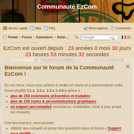
Communauté EzCom
Accès rapide
Aide
FAQ
M’enregistrer
Connexion
Portail
Forum
Extensions
Extensions présentées & traduites
R
ec
EzCom est ouvert depuis :
23
années
0
mois
30
jours
her
23
heures
53
minutes
32
secondes
ch
er
Bienvenue sur le forum de la Communauté
EzCom !
En ces lieux, nous vous aidons à mettre en place et à personnaliser votre
forum phpBB
3.1.x
,
3.2.x
,
3.3.x
&
4.0.x
grâce à :
plus de 250 extensions présentées et traduites
;
plus de 150 styles & personnalisations graphiques
;
un support personnalisé
(assistance, installation, mise à jour, projet
sur mesure).
Une fois inscrit.e, vous pouvez :
obtenir des conseils et poser des questions dans le forum «
Support
pour phpBB
» ;