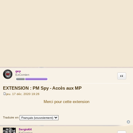
gep
Citation
EzComien
EXTENSION : PM Spy - Accès aux MP
jeu. 17 déc. 2020 19:26
M
e
Merci pour cette extension
s
s
a
g
Traduire en
e
Sergio64
EzComien