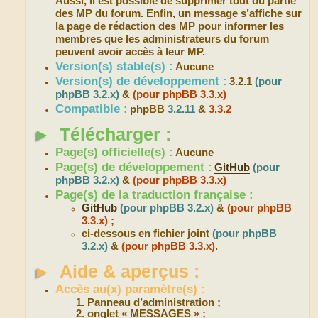
Aussi, il est possible de supprimer tout ou partie
des MP du forum. Enfin, un message s’affiche sur
la page de rédaction des MP pour informer les
membres que les administrateurs du forum
peuvent avoir accès à leur MP.
Version(s) stable(s) :
Aucune
Version(s) de développement :
3.2.1
(pour
phpBB 3.2.x)
&
(pour phpBB 3.3.x)
Compatible :
phpBB
3.2.11
&
3.3.2
►
Télécharger :
Page(s) officielle(s) :
Aucune
Page(s) de développement :
GitHub
(pour
phpBB 3.2.x)
&
(pour phpBB 3.3.x)
Page(s) de la traduction française :
GitHub
(pour phpBB 3.2.x)
&
(pour phpBB
3.3.x)
;
ci-dessous en fichier joint
(pour phpBB
3.2.x)
&
(pour phpBB 3.3.x)
.
►
Aide & aperçus :
Accès au(x) paramètre(s) :
Panneau d’administration ;
onglet « MESSAGES » ;