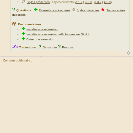
🎨
Styles présentés
- Styles existants (
3.1.x
|
3.2.x
|
3.3.x
|
4.0.x
)
★
?
✚
🎨
Questions :
Extensions présentées
Styles présentés
Toutes autres
questions
📖
Documentations :
✚
Installer une extension
✚
Installer une extension téléchargée sur GitHub
✚
Créer une extension
✍
?
?
Traductions :
Demander
Proposer
Contenu publicitaire :