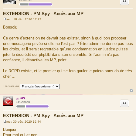
Citation
EXTENSION : PM Spy - Accès aux MP
ven. 18 déc. 2020 17:27
M
e
Bonsoir,
s
s
a
Ce genre d'extension ne devrait pas exister, sinon à quoi bon proposer
g
une messagerie privée si elle ne l'est pas ? Être admin ne donne pas tous
e
les droits, et il serait regrettable qu'une condamnation en justice puisse
jeter le discrédit sur phpBB dans son ensemble. Si l'admin n'a pas
confiance, il désactive les MP, point.
Le RGPD existe, et le premier qui se fera gauler le paiera sans doute très
cher ...
Traduire en
gipi69
Citation
EzComien
EXTENSION : PM Spy - Accès aux MP
mer. 30 déc. 2020 16:44
M
e
Bonjour
s
Pour moi oui et non
s