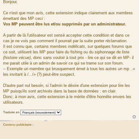
e
Bonjour,
s
s
a
Ce n'est que mon avis, cette extension indique clairement aux membres
g
émettant des MP ceci :
e
Vos MP peuvent être lus et/ou supprimés par un administrateur.
A partir de là l'utilisateur est sensé accepter cette condition et dans ce
cas je ne vois pas comment il pourrait par la suite porter réclamation.
Il est connu que, certains membres
indélicats
, sur quelques forums que
ce soit, utilisent les MP pour faire du fishing ou du siphonnage de liste
(histoire vécue)
, donc sans vouloir à tout prix - lire ce qui se dit en MP- il
me parait utile à un admin de savoir ce qui se trame sur son forum.
-- Exemple un membre qui brusquement émet à tous les autres un mp ..«
les invitant à /.../» (?) peut-être suspect.
D'autre part nul besoin, si l'admin le désire d'une extension pour lire les
MP puisqu'ils sont archivés dans la base de données : en clair.
Donc; à mon avis, cette extension à le mérite d'être honnête envers les
utilisateurs.
Traduire en
Contenu publicitaire :