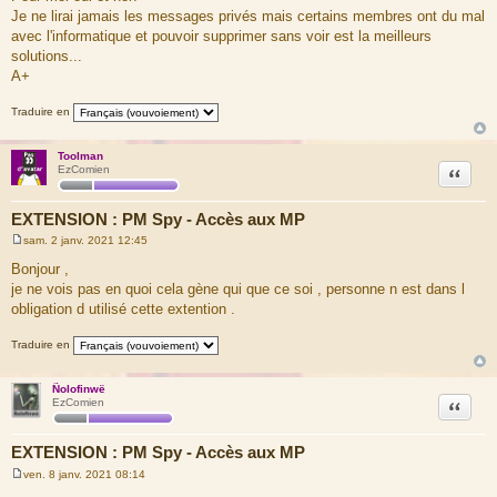
a
Je ne lirai jamais les messages privés mais certains membres ont du mal
g
avec l'informatique et pouvoir supprimer sans voir est la meilleurs
e
solutions...
A+
Traduire en
Toolman
Citation
EzComien
EXTENSION : PM Spy - Accès aux MP
sam. 2 janv. 2021 12:45
M
e
Bonjour ,
s
je ne vois pas en quoi cela gène qui que ce soi , personne n est dans l
s
a
obligation d utilisé cette extention .
g
e
Traduire en
Ñolofinwë
Citation
EzComien
EXTENSION : PM Spy - Accès aux MP
ven. 8 janv. 2021 08:14
M