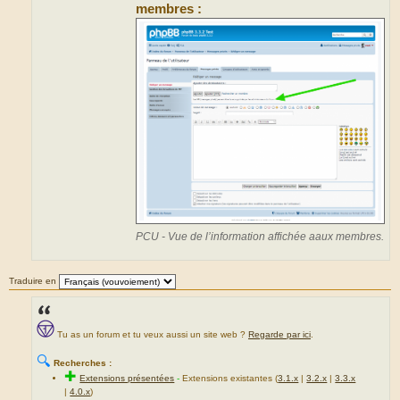
membres :
PCU - Vue de l’information affichée aaux membres.
Traduire en
Tu as un forum et tu veux aussi un site web ?
Regarde par ici
.
🔍
Recherches :
✚
Extensions présentées
-
Extensions existantes (
3.1.x
|
3.2.x
|
3.3.x
|
4.0.x
)