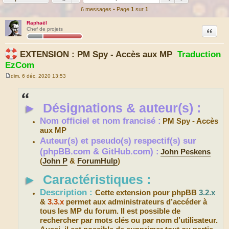
6 messages • Page
1
sur
1
Raphaël
Citation
Chef de projets
EXTENSION : PM Spy - Accès aux MP
Traduction
EzCom
dim. 6 déc. 2020 13:53
M
e
s
s
►
Désignations & auteur(s) :
a
g
e
Nom officiel et nom francisé :
PM Spy - Accès
aux MP
Auteur(s) et pseudo(s) respectif(s) sur
(phpBB.com & GitHub.com) :
John Peskens
(
John P
&
ForumHulp
)
►
Caractéristiques :
Description :
Cette extension pour phpBB
3.2.x
&
3.3.x
permet aux administrateurs d’accéder à
tous les MP du forum. Il est possible de
rechercher par mots clés ou par nom d’utilisateur.