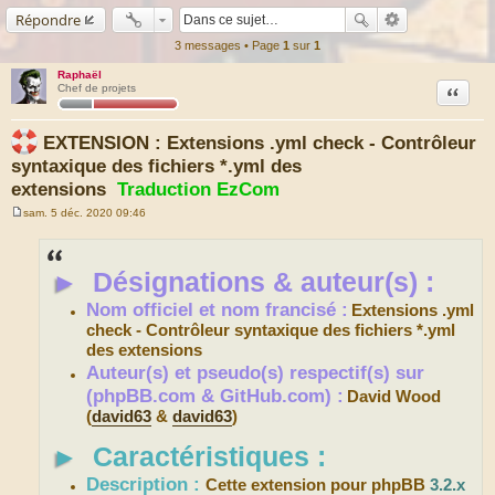
Répondre
3 messages • Page
1
sur
1
Raphaël
Citation
Chef de projets
EXTENSION : Extensions .yml check - Contrôleur
syntaxique des fichiers *.yml des
extensions
Traduction EzCom
sam. 5 déc. 2020 09:46
M
e
s
s
►
Désignations & auteur(s) :
a
g
e
Nom officiel et nom francisé :
Extensions .yml
check - Contrôleur syntaxique des fichiers *.yml
des extensions
Auteur(s) et pseudo(s) respectif(s) sur
(phpBB.com & GitHub.com) :
David Wood
(
david63
&
david63
)
►
Caractéristiques :
Description :
Cette extension pour phpBB
3.2.x