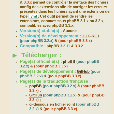
&
3.3.x
permet de contrôler la syntaxe des fichiers
config des extensions afin de corriger les erreurs
présentes dans les fichiers ayant une extension de
type
.yml
. Cet outil permet de rendre les
extensions, conçues sous phpBB 3.1.x ou 3.2.x,
compatibles avec phpBB 3.3.x.
Version(s) stable(s) :
Aucune
Version(s) de développement :
2.2.0-RC1
(pour phpBB 3.2.x)
&
(pour phpBB 3.3.x)
Compatible :
phpBB
3.2.11
&
3.3.2
►
Télécharger :
Page(s) officielle(s) :
phpBB
(pour phpBB
3.2.x)
&
(pour phpBB 3.3.x)
Page(s) de développement :
GitHub
(pour
phpBB 3.2.x)
&
(pour phpBB 3.3.x)
Page(s) de la traduction française :
phpBB
(pour phpBB 3.2.x)
&
(pour phpBB
3.3.x)
;
GitHub
(pour phpBB 3.2.x)
&
(pour phpBB
3.3.x)
;
ci-dessous en fichier joint
(pour phpBB
3.2.x)
&
(pour phpBB 3.3.x)
.