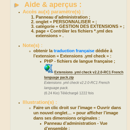
►
Aide & aperçus :
Accès au(x) paramètre(s) :
Panneau d’administration ;
onglet « PERSONNALISER » ;
catégorie « GESTION DES EXTENSIONS » ;
page « Contrôler les fichiers *.yml des
extensions » .
Note(s) :
obtenir la
traduction française
dédiée à
l’extension « Extensions .yml check » :
PHP - fichiers de langue française ;
Extensions .yml check v2.2.0-RC1 French
language pack.zip
Extensions .yml check v2.2.0-RC1 French
language pack.
(6.24 Kio) Téléchargé 1222 fois
Illustration(s) :
Faire un clic droit sur l’image « Ouvrir dans
un nouvel onglet… » pour afficher l’image
dans ses dimensions originales :
Panneau d’administration - Vue
d’ensemble :