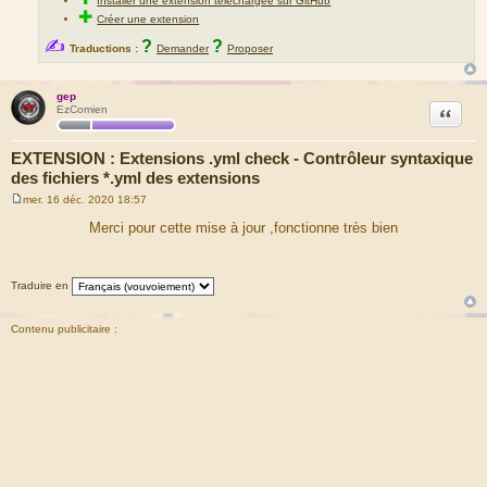
Installer une extension téléchargée sur GitHub
✚
Créer une extension
✍
?
?
Traductions :
Demander
Proposer
gep
Citation
EzComien
EXTENSION : Extensions .yml check - Contrôleur syntaxique
des fichiers *.yml des extensions
mer. 16 déc. 2020 18:57
M
e
Merci pour cette mise à jour ,fonctionne très bien
s
s
a
g
Traduire en
e
Contenu publicitaire :