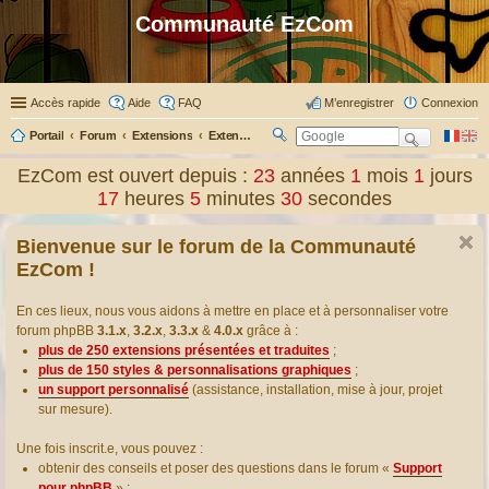
Communauté EzCom
Accès rapide
Aide
FAQ
M’enregistrer
Connexion
Portail
Forum
Extensions
Extensions présentées & traduites
R
ec
EzCom est ouvert depuis :
23
années
1
mois
1
jours
her
17
heures
5
minutes
30
secondes
ch
er
Bienvenue sur le forum de la Communauté
EzCom !
En ces lieux, nous vous aidons à mettre en place et à personnaliser votre
forum phpBB
3.1.x
,
3.2.x
,
3.3.x
&
4.0.x
grâce à :
plus de 250 extensions présentées et traduites
;
plus de 150 styles & personnalisations graphiques
;
un support personnalisé
(assistance, installation, mise à jour, projet
sur mesure).
Une fois inscrit.e, vous pouvez :
obtenir des conseils et poser des questions dans le forum «
Support
pour phpBB
» ;