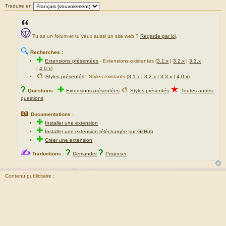
Traduire en
Tu as un forum et tu veux aussi un site web ?
Regarde par ici
.
🔍
Recherches :
✚
Extensions présentées
-
Extensions existantes (
3.1.x
|
3.2.x
|
3.3.x
|
4.0.x
)
🎨
Styles présentés
- Styles existants (
3.1.x
|
3.2.x
|
3.3.x
|
4.0.x
)
★
?
✚
🎨
Questions :
Extensions présentées
Styles présentés
Toutes autres
questions
📖
Documentations :
✚
Installer une extension
✚
Installer une extension téléchargée sur GitHub
✚
Créer une extension
✍
?
?
Traductions :
Demander
Proposer
Contenu publicitaire :