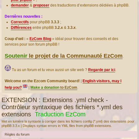
demander
&
proposer
des traductions d’extensions dédiées à phpBB.
Dernières nouvelles :
Correctifs
pour phpBB
3.3.3
;
Différences
entre phpBB
3.2.x
&
3.3.x
.
Coup d’œil :
«
EzCom Blog
» idéal pour trouver des conseils et des
services pour son forum phpBB !
Soutenir
le projet de la Communauté EzCom
.
Tu as un forum et tu veux aussi un site web ?
Regarde par ici
.
Welcome on the Ezcom Community board!
|
English visitors, may I
help you?
|
Make a donation
to EzCom
.
EXTENSION : Extensions .yml check -
Contrôleur syntaxique des fichiers *.yml des
extensions
Traduction EzCom
Met en lumière la syntaxte à corriger dans les fichiers config (*.yml) des extensions pour
phpBB 3.3.x | Displays syntax errors in YML files from phpBB extensions.
Règles du forum