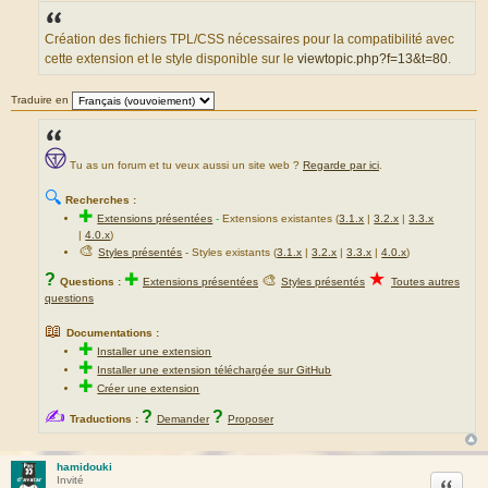
s
s
a
Création des fichiers TPL/CSS nécessaires pour la compatibilité avec
g
cette extension et le style disponible sur le
viewtopic.php?f=13&t=80
.
e
Traduire en
Tu as un forum et tu veux aussi un site web ?
Regarde par ici
.
🔍
Recherches :
✚
Extensions présentées
-
Extensions existantes (
3.1.x
|
3.2.x
|
3.3.x
|
4.0.x
)
🎨
Styles présentés
- Styles existants (
3.1.x
|
3.2.x
|
3.3.x
|
4.0.x
)
★
?
✚
🎨
Questions :
Extensions présentées
Styles présentés
Toutes autres
questions
📖
Documentations :
✚
Installer une extension
✚
Installer une extension téléchargée sur GitHub
✚
Créer une extension
✍
?
?
Traductions :
Demander
Proposer
hamidouki
Citation
Invité