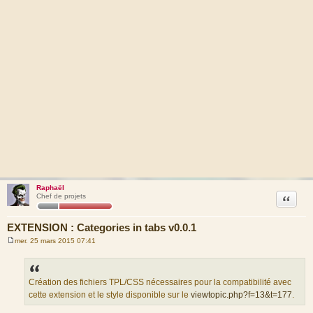
Raphaël
Citation
Chef de projets
EXTENSION : Categories in tabs v0.0.1
mer. 25 mars 2015 07:41
M
e
s
s
a
Création des fichiers TPL/CSS nécessaires pour la compatibilité avec
g
cette extension et le style disponible sur le
viewtopic.php?f=13&t=177
.
e