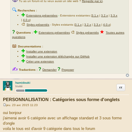
Tu as un forum et tu veux aussi un site web ?
Regarde par ici
.
🔍
Recherches :
✚
Extensions présentées
-
Extensions existantes (
3.1.x
|
3.2.x
|
3.3.x
|
4.0.x
)
🎨
Styles présentés
- Styles existants (
3.1.x
|
3.2.x
|
3.3.x
|
4.0.x
)
★
?
✚
🎨
Questions :
Extensions présentées
Styles présentés
Toutes autres
questions
📖
Documentations :
✚
Installer une extension
✚
Installer une extension téléchargée sur GitHub
✚
Créer une extension
✍
?
?
Traductions :
Demander
Proposer
hamidouki
Citation
Invité
PERSONNALISATION : Catégories sous forme d'onglets
jeu. 23 avr. 2015 11:23
M
e
oui bonjour
s
j'aimerai avoir 6 catégorie avec un affichage standard et 3 sous forme
s
a
d'ongle
g
voila le tous est d'avoir 9 catégorie dans tous le forum
e