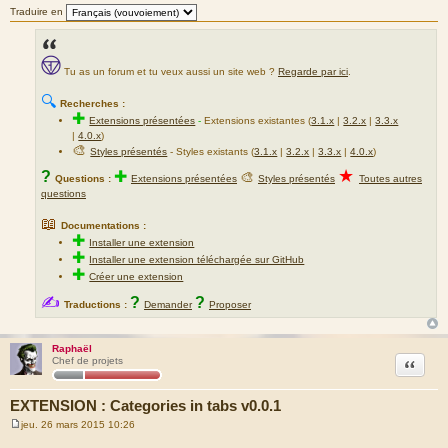
Traduire en
Tu as un forum et tu veux aussi un site web ?
Regarde par ici
.
🔍
Recherches :
✚
Extensions présentées
-
Extensions existantes (
3.1.x
|
3.2.x
|
3.3.x
|
4.0.x
)
🎨
Styles présentés
- Styles existants (
3.1.x
|
3.2.x
|
3.3.x
|
4.0.x
)
★
?
✚
🎨
Questions :
Extensions présentées
Styles présentés
Toutes autres
questions
📖
Documentations :
✚
Installer une extension
✚
Installer une extension téléchargée sur GitHub
✚
Créer une extension
✍
?
?
Traductions :
Demander
Proposer
Raphaël
Citation
Chef de projets
EXTENSION : Categories in tabs v0.0.1
jeu. 26 mars 2015 10:26
M
e