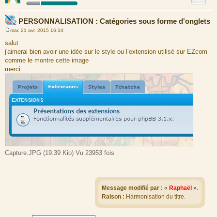
PERSONNALISATION : Catégories sous forme d'onglets
mar. 21 avr. 2015 16:34
M
e
salut
s
j'aimerai bien avoir une idée sur le style ou l’extension utilisé sur EZcom
s
a
comme le montre cette image
g
merci
e
Capture.JPG (19.39 Kio) Vu 23953 fois
Message modifié par :
«
Raphaël
»
.
Raison :
Harmonisation du titre.