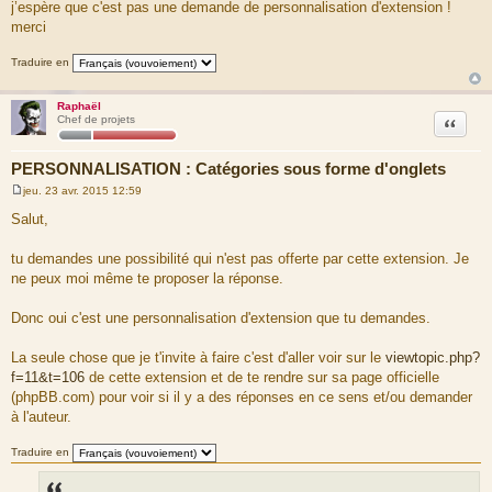
j’espère que c'est pas une demande de personnalisation d'extension !
merci
Traduire en
Raphaël
Citation
Chef de projets
PERSONNALISATION : Catégories sous forme d'onglets
jeu. 23 avr. 2015 12:59
M
e
Salut,
s
s
a
tu demandes une possibilité qui n'est pas offerte par cette extension. Je
g
ne peux moi même te proposer la réponse.
e
Donc oui c'est une personnalisation d'extension que tu demandes.
La seule chose que je t'invite à faire c'est d'aller voir sur le
viewtopic.php?
f=11&t=106
de cette extension et de te rendre sur sa page officielle
(phpBB.com) pour voir si il y a des réponses en ce sens et/ou demander
à l'auteur.
Traduire en