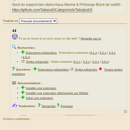
s
a
Ajout du support des styles Aqua-Marine & PrOrange-Black de sub60 :
g
https://github.com/Tatiana5/CategoriesInTabs/pull/3
.
e
Traduire en
Tu as un forum et tu veux aussi un site web ?
Regarde par ici
.
🔍
Recherches :
✚
Extensions présentées
-
Extensions existantes (
3.1.x
|
3.2.x
|
3.3.x
|
4.0.x
)
🎨
Styles présentés
- Styles existants (
3.1.x
|
3.2.x
|
3.3.x
|
4.0.x
)
★
?
✚
🎨
Questions :
Extensions présentées
Styles présentés
Toutes autres
questions
📖
Documentations :
✚
Installer une extension
✚
Installer une extension téléchargée sur GitHub
✚
Créer une extension
✍
?
?
Traductions :
Demander
Proposer
Contenu publicitaire :