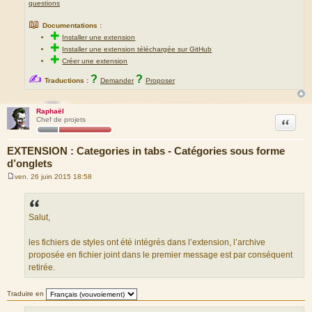
questions
📖
Documentations :
✚
Installer une extension
✚
Installer une extension téléchargée sur GitHub
✚
Créer une extension
✍
?
?
Traductions :
Demander
Proposer
Raphaël
Citation
Chef de projets
EXTENSION : Categories in tabs - Catégories sous forme
d’onglets
ven. 26 juin 2015 18:58
M
e
s
s
a
Salut,
g
e
les fichiers de styles ont été intégrés dans l’extension, l’archive
proposée en fichier joint dans le premier message est par conséquent
retirée.
Traduire en