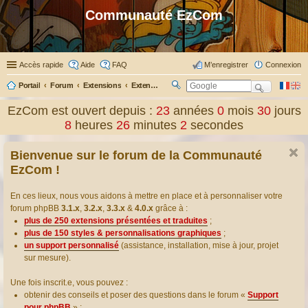
Communauté EzCom
Accès rapide
Aide
FAQ
M’enregistrer
Connexion
Portail
Forum
Extensions
Extensions présentées & traduites
R
ec
EzCom est ouvert depuis :
23
années
0
mois
30
jours
her
8
heures
26
minutes
3
secondes
ch
er
Bienvenue sur le forum de la Communauté
EzCom !
En ces lieux, nous vous aidons à mettre en place et à personnaliser votre
forum phpBB
3.1.x
,
3.2.x
,
3.3.x
&
4.0.x
grâce à :
plus de 250 extensions présentées et traduites
;
plus de 150 styles & personnalisations graphiques
;
un support personnalisé
(assistance, installation, mise à jour, projet
sur mesure).
Une fois inscrit.e, vous pouvez :
obtenir des conseils et poser des questions dans le forum «
Support
pour phpBB
» ;