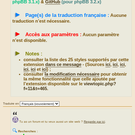
phpBB 3.1.x)
&
GitHub
(pour phpBB 3.2.x)
►
Page(s) de la traduction française :
Aucune
traduction n’est nécessaire.
►
Accès aux paramètres :
Aucun paramètre
n’est disponible.
►
Notes :
consulter la liste des 25 styles supportés par cette
extension
dans ce message
- (Sources
ici
,
ici
,
ici
,
ici
,
ici
et
ici
) ;
consulter
la modification nécessaire
pour obtenir
la même fonctionnalité que celle ajoutée par
l’extension disponible sur le
viewtopic.php?
f=11&t=465
.
Traduire en
Tu as un forum et tu veux aussi un site web ?
Regarde par ici
.
🔍
Recherches :