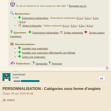
Tu as un forum et tu veux aussi un site web ?
Regarde par ici
.
🔍
Recherches :
✚
Extensions présentées
-
Extensions existantes (
3.1.x
|
3.2.x
|
3.3.x
|
4.0.x
)
🎨
Styles présentés
- Styles existants (
3.1.x
|
3.2.x
|
3.3.x
|
4.0.x
)
★
?
✚
🎨
Questions :
Extensions présentées
Styles présentés
Toutes autres
questions
📖
Documentations :
✚
Installer une extension
✚
Installer une extension téléchargée sur GitHub
✚
Créer une extension
✍
?
?
Traductions :
Demander
Proposer
hamidouki
Citation
Invité
PERSONNALISATION : Catégories sous forme d'onglets
sam. 25 avr. 2015 00:48
M
e
ok merci
s
s
a
g