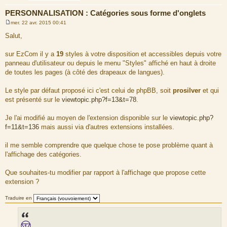
PERSONNALISATION : Catégories sous forme d'onglets
mer. 22 avr. 2015 00:41
M
e
Salut,
s
s
a
sur EzCom il y a
19
styles à votre disposition et accessibles depuis votre
g
panneau d'utilisateur ou depuis le menu "Styles" affiché en haut à droite
e
de toutes les pages (à côté des drapeaux de langues).
Le style par défaut proposé ici c'est celui de phpBB, soit
prosilver
et qui
est présenté sur le
viewtopic.php?f=13&t=78
.
Je l'ai modifié au moyen de l'extension disponible sur le
viewtopic.php?
f=11&t=136
mais aussi via d'autres extensions installées.
il me semble comprendre que quelque chose te pose problème quant à
l'affichage des catégories.
Que souhaites-tu modifier par rapport à l'affichage que propose cette
extension ?
Traduire en