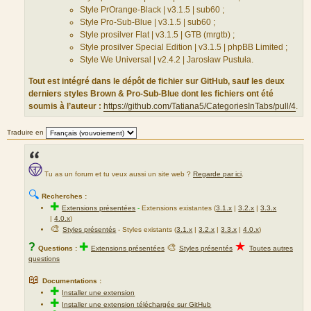
Style PrOrange-Black | v3.1.5 | sub60 ;
Style Pro-Sub-Blue | v3.1.5 | sub60 ;
Style prosilver Flat | v3.1.5 | GTB (mrgtb) ;
Style prosilver Special Edition | v3.1.5 | phpBB Limited ;
Style We Universal | v2.4.2 | Jarosław Pustuła.
Tout est intégré dans le dépôt de fichier sur GitHub, sauf les deux
derniers styles Brown & Pro-Sub-Blue dont les fichiers ont été
soumis à l’auteur :
https://github.com/Tatiana5/CategoriesInTabs/pull/4
.
Traduire en
Tu as un forum et tu veux aussi un site web ?
Regarde par ici
.
🔍
Recherches :
✚
Extensions présentées
-
Extensions existantes (
3.1.x
|
3.2.x
|
3.3.x
|
4.0.x
)
🎨
Styles présentés
- Styles existants (
3.1.x
|
3.2.x
|
3.3.x
|
4.0.x
)
★
?
✚
🎨
Questions :
Extensions présentées
Styles présentés
Toutes autres
questions
📖
Documentations :
✚
Installer une extension
✚
Installer une extension téléchargée sur GitHub