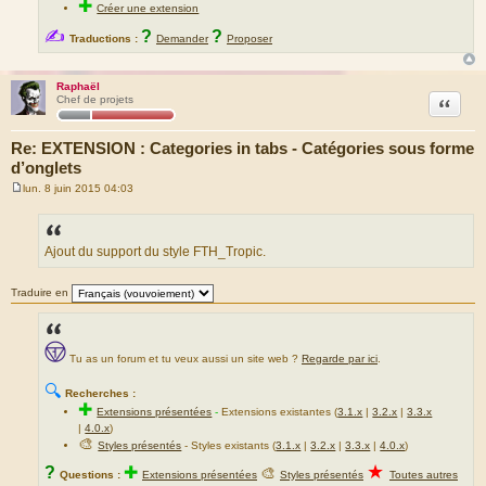
✚
Créer une extension
✍
?
?
Traductions :
Demander
Proposer
Raphaël
Citation
Chef de projets
Re: EXTENSION : Categories in tabs - Catégories sous forme
d’onglets
lun. 8 juin 2015 04:03
M
e
s
s
a
Ajout du support du style FTH_Tropic.
g
e
Traduire en
Tu as un forum et tu veux aussi un site web ?
Regarde par ici
.
🔍
Recherches :
✚
Extensions présentées
-
Extensions existantes (
3.1.x
|
3.2.x
|
3.3.x
|
4.0.x
)
🎨
Styles présentés
- Styles existants (
3.1.x
|
3.2.x
|
3.3.x
|
4.0.x
)
★
?
✚
🎨
Questions :
Extensions présentées
Styles présentés
Toutes autres