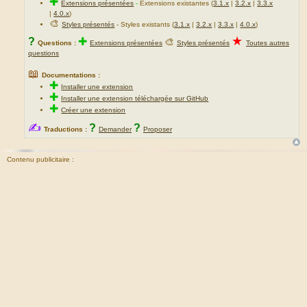
✚
Extensions présentées
-
Extensions existantes (
3.1.x
|
3.2.x
|
3.3.x
|
4.0.x
)
🎨
Styles présentés
- Styles existants (
3.1.x
|
3.2.x
|
3.3.x
|
4.0.x
)
★
?
✚
🎨
Questions :
Extensions présentées
Styles présentés
Toutes autres
questions
📖
Documentations :
✚
Installer une extension
✚
Installer une extension téléchargée sur GitHub
✚
Créer une extension
✍
?
?
Traductions :
Demander
Proposer
Contenu publicitaire :