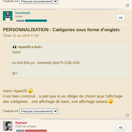
Traduire en
hamidouki
Citation
Invité
PERSONNALISATION : Catégories sous forme d'onglets
mar. 21 avr. 2015 17:43
M
e
s
riquet25 a écrit :
s
Salut
a
g
e
ce doit être ça : viewtopic.php?f=11&t=106.
@+
merci riquet25
il est bien construit , a part que tu es obliger de choisir pour l'affichage
des catégories , soit affichage de base ,soit affichage tatiana
Traduire en
Raphaël
Citation
Chef de projets