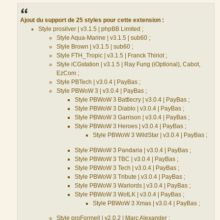
e
s
s
a
Ajout du support de 25 styles pour cette extension :
g
Style prosilver | v3.1.5 | phpBB Limited ;
e
Style Aqua-Marine | v3.1.5 | sub60 ;
Style Brown | v3.1.5 | sub60 ;
Style FTH_Tropic | v3.1.5 | Franck Thiriot ;
Style iCGstation | v3.1.5 | Ray Fung (iOptional), Cabot,
EzCom ;
Style PBTech | v3.0.4 | PayBas ;
Style PBWoW 3 | v3.0.4 | PayBas ;
Style PBWoW 3 Battlecry | v3.0.4 | PayBas ;
Style PBWoW 3 Diablo | v3.0.4 | PayBas ;
Style PBWoW 3 Garrison | v3.0.4 | PayBas ;
Style PBWoW 3 Heroes | v3.0.4 | PayBas ;
Style PBWoW 3 WildStar | v3.0.4 | PayBas ;
Style PBWoW 3 Pandaria | v3.0.4 | PayBas ;
Style PBWoW 3 TBC | v3.0.4 | PayBas ;
Style PBWoW 3 Tech | v3.0.4 | PayBas ;
Style PBWoW 3 Tribute | v3.0.4 | PayBas ;
Style PBWoW 3 Warlords | v3.0.4 | PayBas ;
Style PBWoW 3 WotLK | v3.0.4 | PayBas ;
Style PBWoW 3 Xmas | v3.0.4 | PayBas ;
Style proFormell | v2.0.2 | Marc Alexander ;