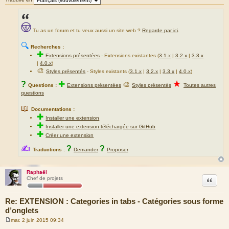
Tu as un forum et tu veux aussi un site web ?
Regarde par ici
.
🔍
Recherches :
✚
Extensions présentées
-
Extensions existantes (
3.1.x
|
3.2.x
|
3.3.x
|
4.0.x
)
🎨
Styles présentés
- Styles existants (
3.1.x
|
3.2.x
|
3.3.x
|
4.0.x
)
★
?
✚
🎨
Questions :
Extensions présentées
Styles présentés
Toutes autres
questions
📖
Documentations :
✚
Installer une extension
✚
Installer une extension téléchargée sur GitHub
✚
Créer une extension
✍
?
?
Traductions :
Demander
Proposer
Raphaël
Citation
Chef de projets
Re: EXTENSION : Categories in tabs - Catégories sous forme
d’onglets
mar. 2 juin 2015 09:34
M