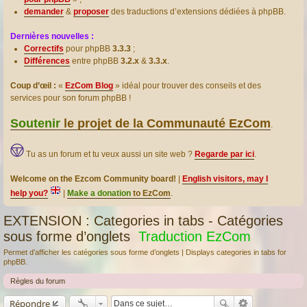
demander
&
proposer
des traductions d’extensions dédiées à phpBB.
Dernières nouvelles :
Correctifs
pour phpBB
3.3.3
;
Différences
entre phpBB
3.2.x
&
3.3.x
.
Coup d’œil :
«
EzCom Blog
» idéal pour trouver des conseils et des
services pour son forum phpBB !
Soutenir
le projet de la Communauté EzCom
.
Tu as un forum et tu veux aussi un site web ?
Regarde par ici
.
Welcome on the Ezcom Community board!
|
English visitors, may I
help you?
|
Make a donation
to EzCom
.
EXTENSION : Categories in tabs - Catégories
sous forme d’onglets
Traduction EzCom
Permet d’afficher les catégories sous forme d’onglets | Displays categories in tabs for
phpBB.
Règles du forum
Répondre