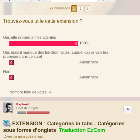
22 messages
1
2
Trouvez-vous utile cette extension ?
Oui, elle répond à mes attentes
100%
4
Oui, mais il manque des fonctionnalités, auquel cas je vais les
proposer dans ce sujet
Aucun vote
0
Non
Aucun vote
0
Nombre total de votes :
4
Raphaël
Citation
Chef de projets
EXTENSION : Categories in tabs - Catégories
sous forme d’onglets
Traduction EzCom
mer. 25 mars 2015 07:02
M