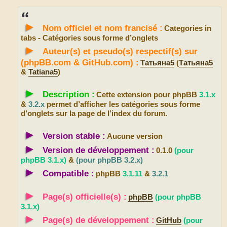
e
s
s
►
a
Nom officiel et nom francisé :
Categories in
g
e
tabs - Catégories sous forme d’onglets
►
Auteur(s) et pseudo(s) respectif(s) sur
(phpBB.com & GitHub.com) :
Татьяна5
(
Татьяна5
&
Tatiana5
)
►
Description :
Cette extension pour phpBB
3.1.x
&
3.2.x
permet d’afficher les catégories sous forme
d’onglets sur la page de l’index du forum.
►
Version stable :
Aucune version
►
Version de développement :
0.1.0
(pour
phpBB 3.1.x)
&
(pour phpBB 3.2.x)
►
Compatible :
phpBB
3.1.11
&
3.2.1
►
Page(s) officielle(s) :
phpBB
(pour phpBB
3.1.x)
►
Page(s) de développement :
GitHub
(pour