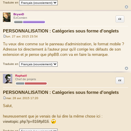
Traduire en
e
BryanD
Citation
EzComien
PERSONNALISATION : Catégories sous forme d'onglets
lun. 27 avr. 2015 23:54
M
e
Tu veux dire comme sur le panneau d'administration, le format mobile ?
s
Adresse toi directement à l'auteur pour qu'il corrige les défauts de son
s
a
extension et je pense que phpBB.com va en faire la remarque.
g
e
Traduire en
Raphaël
Citation
Chef de projets
PERSONNALISATION : Catégories sous forme d'onglets
mar. 28 avr. 2015 17:20
M
e
Salut,
s
s
a
heureusement que je venais de lui dire la même chose ici :
g
viewtopic.php?p=816#p816
.
e
Traduire en